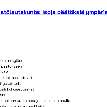
stölautakunta: Isoja päätöksiä ympäris
kkalan kylässä
in päätökseen
yksiä
oitteet tarkentuvat
hityskohteita
pailukykyiset urakat
iin
– haetaan uutta osaajaa sisäisellä haulla
rkkoon ja yhteishankkeisiin