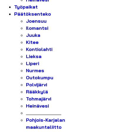
Työpaikat
Päätöksenteko
Joensuu
Ilomantsi
Juuka
Kitee
Kontiolahti
Lieksa
Liperi
Nurmes
Outokumpu
Polvijärvi
Rääkkylä
Tohmajärvi
Heinävesi
_______________
Pohjois-Karjalan
maakuntaliitto