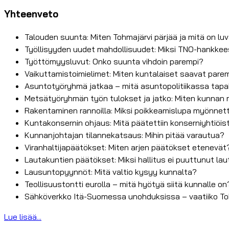
Yhteenveto
Talouden suunta: Miten Tohmajärvi pärjää ja mitä on lu
Työllisyyden uudet mahdollisuudet: Miksi TNO-hankke
Työttömyysluvut: Onko suunta vihdoin parempi?
Vaikuttamistoimielimet: Miten kuntalaiset saavat pare
Asuntotyöryhmä jatkaa – mitä asuntopolitiikassa tap
Metsätyöryhmän työn tulokset ja jatko: Miten kunnan 
Rakentaminen rannoilla: Miksi poikkeamislupa myönnett
Kuntakonsernin ohjaus: Mitä päätettiin konserniyhtiöis
Kunnanjohtajan tilannekatsaus: Mihin pitää varautua?
Viranhaltijapäätökset: Miten arjen päätökset etenevät
Lautakuntien päätökset: Miksi hallitus ei puuttunut lau
Lausuntopyynnöt: Mitä valtio kysyy kunnalta?
Teollisuustontti eurolla – mitä hyötyä siitä kunnalle on
Sähköverkko Itä-Suomessa unohduksissa – vaatiiko Toh
Lue lisää...