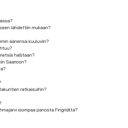
vassa?
eseen lähdettiin mukaan?
mmin äänensä kuuluviin?
ahtuu?
metsiä hallitaan?
iin Saarioon?
tä?
?
takuntien ratkaisuihin?
?
majärvi isompaa panosta Fingridiltä?