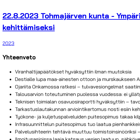
22.8.2023 Tohmajärven kunta - Ympäri
kehittämiseksi
2023
Yhteenveto
Viranhaltijapäätökset hyväksyttiin ilman muutoksia
Destialle lupa maa-ainesten ottoon ja murskaukseen A
Ojariita Onkamossa ratkesi – tulvavesiongelmat saati
Talousarvion toteutuminen puolessa vuodessa: ei yllät
Teknisen toimialan osavuosiraportti hyväksyttiin – tav
Tarkastuslautakunnan arviointikertomus nosti esiin ke
Työkone- ja kuljetuspalveluiden puitesopimus takaa kil
Infrasuunnittelun puitesopimus tuo laatua pienhankkeis
Palvelusihteerin tehtävä muuttuu toimistoinsinööriksi 
Ilmoitusasioissa laaja katsaus vesien laatuun, sähköve