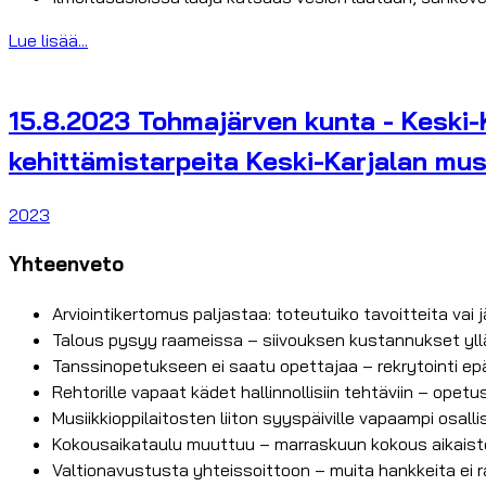
Lue lisää...
15.8.2023 Tohmajärven kunta - Keski-K
kehittämistarpeita Keski-Karjalan mus
2023
Yhteenveto
Arviointikertomus paljastaa: toteutuiko tavoitteita vai
Talous pysyy raameissa – siivouksen kustannukset yll
Tanssinopetukseen ei saatu opettajaa – rekrytointi ep
Rehtorille vapaat kädet hallinnollisiin tehtäviin – opetu
Musiikkioppilaitosten liiton syyspäiville vapaampi osall
Kokousaikataulu muuttuu – marraskuun kokous aikais
Valtionavustusta yhteissoittoon – muita hankkeita ei r