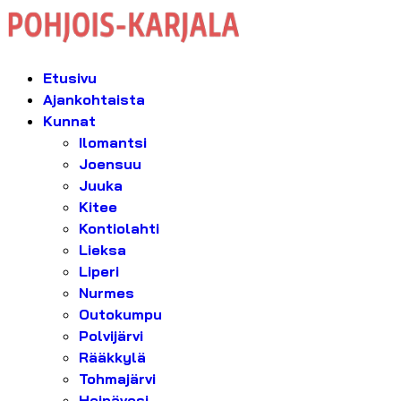
Etusivu
Ajankohtaista
Kunnat
Ilomantsi
Joensuu
Juuka
Kitee
Kontiolahti
Lieksa
Liperi
Nurmes
Outokumpu
Polvijärvi
Rääkkylä
Tohmajärvi
Heinävesi