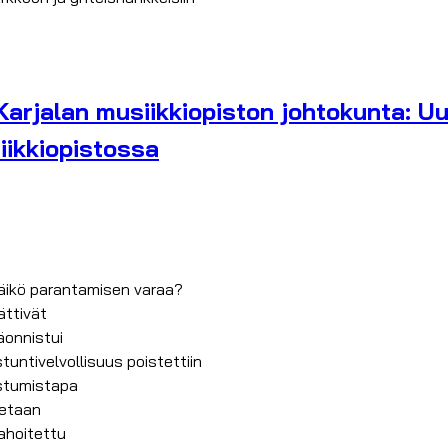
arjalan musiikkiopiston johtokunta: Uus
iikkiopistossa
 jäikö parantamisen varaa?
ättivät
äonnistui
stuntivelvollisuus poistettiin
istumistapa
tetaan
ahoitettu