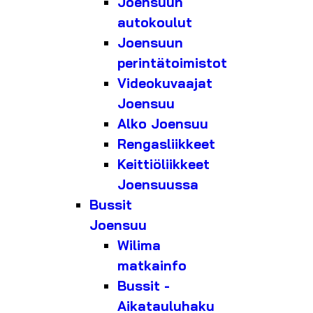
Joensuun
autokoulut
Joensuun
perintätoimistot
Videokuvaajat
Joensuu
Alko Joensuu
Rengasliikkeet
Keittiöliikkeet
Joensuussa
Bussit
Joensuu
Wilima
matkainfo
Bussit -
Aikatauluhaku