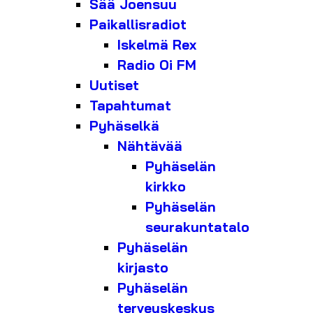
Sää Joensuu
Paikallisradiot
Iskelmä Rex
Radio Oi FM
Uutiset
Tapahtumat
Pyhäselkä
Nähtävää
Pyhäselän
kirkko
Pyhäselän
seurakuntatalo
Pyhäselän
kirjasto
Pyhäselän
terveyskeskus