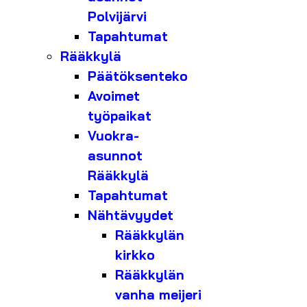
Polvijärvi
Tapahtumat
Rääkkylä
Päätöksenteko
Avoimet
työpaikat
Vuokra-
asunnot
Rääkkylä
Tapahtumat
Nähtävyydet
Rääkkylän
kirkko
Rääkkylän
vanha meijeri