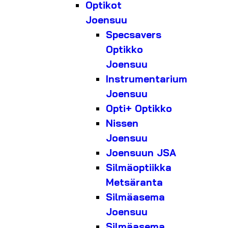
Optikot
Joensuu
Specsavers
Optikko
Joensuu
Instrumentarium
Joensuu
Opti+ Optikko
Nissen
Joensuu
Joensuun JSA
Silmäoptiikka
Metsäranta
Silmäasema
Joensuu
Silmäasema