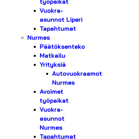
työpaikat
Vuokra-
asunnot Liperi
Tapahtumat
Nurmes
Päätöksenteko
Matkailu
Yrityksiä
Autovuokraamot
Nurmes
Avoimet
työpaikat
Vuokra-
asunnot
Nurmes
Tapahtumat