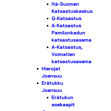
Itä-Suomen
Katsastuskeskus
Q-Katsastus
A-Katsastus
Pamilonkadun
katsastusasema
A-Katsastus,
Voimatien
katsastusasema
Hierojat
Joensuu
Erätukku
Joensuu
Erätukun
asekaapit