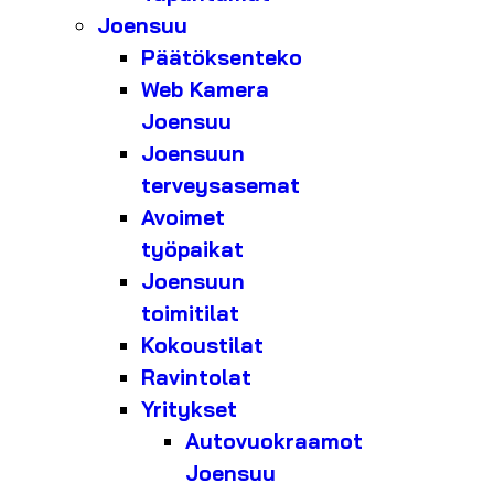
Joensuu
Päätöksenteko
Web Kamera
Joensuu
Joensuun
terveysasemat
Avoimet
työpaikat
Joensuun
toimitilat
Kokoustilat
Ravintolat
Yritykset
Autovuokraamot
Joensuu