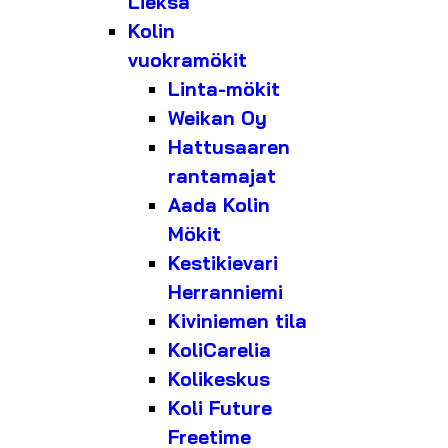
Lieksa
Kolin
vuokramökit
Linta-mökit
Weikan Oy
Hattusaaren
rantamajat
Aada Kolin
Mökit
Kestikievari
Herranniemi
Kiviniemen tila
KoliCarelia
Kolikeskus
Koli Future
Freetime