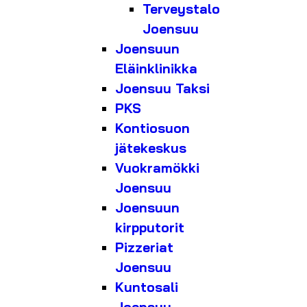
Terveystalo
Joensuu
Joensuun
Eläinklinikka
Joensuu Taksi
PKS
Kontiosuon
jätekeskus
Vuokramökki
Joensuu
Joensuun
kirpputorit
Pizzeriat
Joensuu
Kuntosali