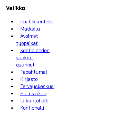
Valikko
Päätöksenteko
Matkailu
Avoimet
työpaikat
Kontiolahden
vuokra-
asunnot
Tapahtumat
Kirjasto
Terveyskeskus
Eläinlääkäri
Liikuntahalli
Kontiohalli