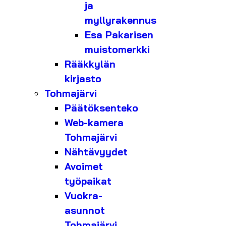
ja
myllyrakennus
Esa Pakarisen
muistomerkki
Rääkkylän
kirjasto
Tohmajärvi
Päätöksenteko
Web-kamera
Tohmajärvi
Nähtävyydet
Avoimet
työpaikat
Vuokra-
asunnot
Tohmajärvi