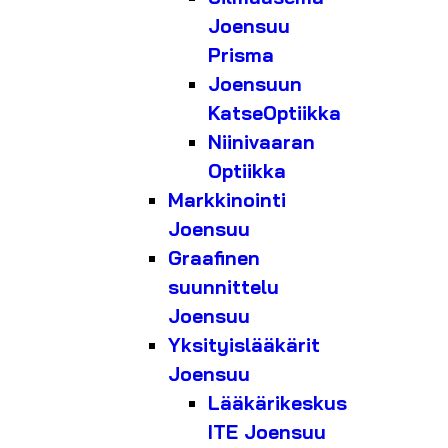
Joensuu
Prisma
Joensuun
KatseOptiikka
Niinivaaran
Optiikka
Markkinointi
Joensuu
Graafinen
suunnittelu
Joensuu
Yksityislääkärit
Joensuu
Lääkärikeskus
ITE Joensuu