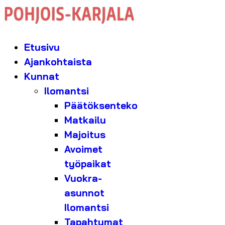
Etusivu
Ajankohtaista
Kunnat
Ilomantsi
Päätöksenteko
Matkailu
Majoitus
Avoimet
työpaikat
Vuokra-
asunnot
Ilomantsi
Tapahtumat