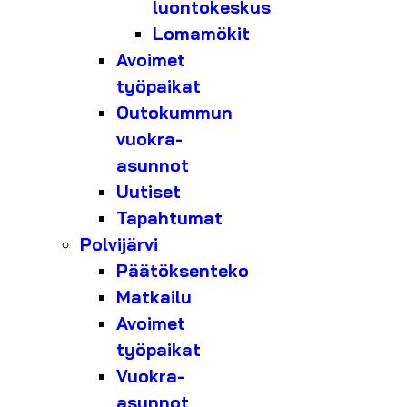
luontokeskus
Lomamökit
Avoimet
työpaikat
Outokummun
vuokra-
asunnot
Uutiset
Tapahtumat
Polvijärvi
Päätöksenteko
Matkailu
Avoimet
työpaikat
Vuokra-
asunnot