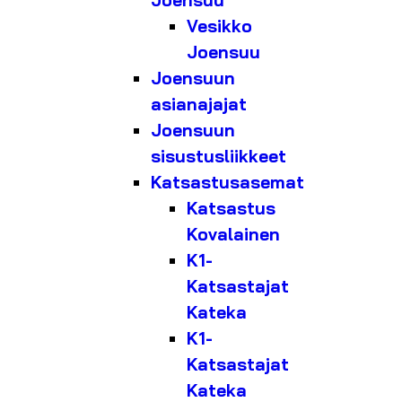
Joensuu
Vesikko
Joensuu
Joensuun
asianajajat
Joensuun
sisustusliikkeet
Katsastusasemat
Katsastus
Kovalainen
K1-
Katsastajat
Kateka
K1-
Katsastajat
Kateka