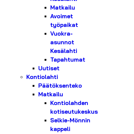
Matkailu
Avoimet
työpaikat
Vuokra-
asunnot
Kesälahti
Tapahtumat
Uutiset
Kontiolahti
Päätöksenteko
Matkailu
Kontiolahden
kotiseutukeskus
Selkie-Mönnin
kappeli