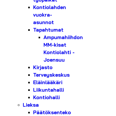
Kontiolahden
vuokra-
asunnot
Tapahtumat
Ampumahiihdon
MM-kisat
Kontiolahti -
Joensuu
Kirjasto
Terveyskeskus
Eläinlääkäri
Liikuntahalli
Kontiohalli
Lieksa
Päätöksenteko