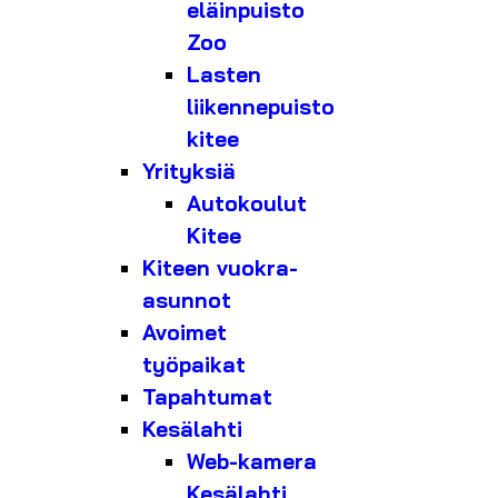
eläinpuisto
Zoo
Lasten
liikennepuisto
kitee
Yrityksiä
Autokoulut
Kitee
Kiteen vuokra-
asunnot
Avoimet
työpaikat
Tapahtumat
Kesälahti
Web-kamera
Kesälahti