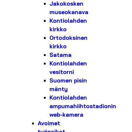
Jakokosken
museokanava
Kontiolahden
kirkko
Ortodoksinen
kirkko
Satama
Kontiolahden
vesitorni
Suomen pisin
mänty
Kontiolahden
ampumahiihtostadionin
web-kamera
Avoimet
työpaikat