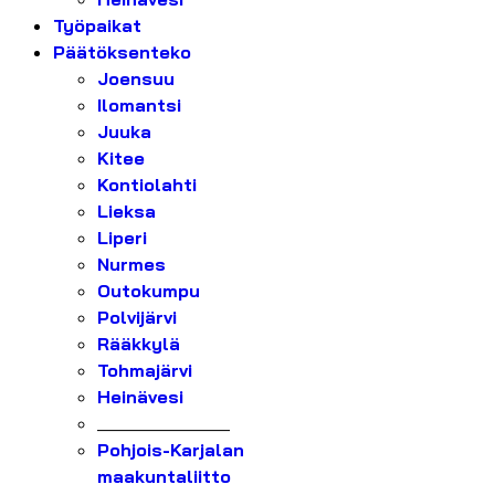
Työpaikat
Päätöksenteko
Joensuu
Ilomantsi
Juuka
Kitee
Kontiolahti
Lieksa
Liperi
Nurmes
Outokumpu
Polvijärvi
Rääkkylä
Tohmajärvi
Heinävesi
_______________
Pohjois-Karjalan
maakuntaliitto