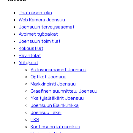
Päätöksenteko
Web Kamera Joensuu
Joensuun terveysasemat
Avoimet työpaikat
Joensuun toimitilat
Kokoustilat
Ravintolat
Yritykset
Autovuokraamot Joensuu
Optikot Joensuu
Markkinointi Joensuu
Graafinen suunnittelu Joensuu
Yksityislääkärit Joensuu
Joensuun Eläinklinikka
Joensuu Taksi
PKS
Kontiosuon jätekeskus