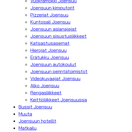
Vuokramökki Joensuu
Joensuun kirpputorit
Pizzeriat Joensuu
Kuntosali Joensuu
Joensuun asianajajat
Joensuun sisustusliikkeet
Katsastusasemat
Hierojat Joensuu
Erätukku Joensuu
Joensuun autokoulut
Joensuun perintätoimistot
Videokuvaajat Joensuu
Alko Joensuu
Rengasliikkeet
Keittiöliikkeet Joensuussa
Bussit Joensuu
Muuta
Joensuun hotellit
Matkailu