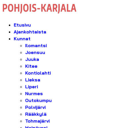
Etusivu
Ajankohtaista
Kunnat
Ilomantsi
Joensuu
Juuka
Kitee
Kontiolahti
Lieksa
Liperi
Nurmes
Outokumpu
Polvijärvi
Rääkkylä
Tohmajärvi
Heinävesi