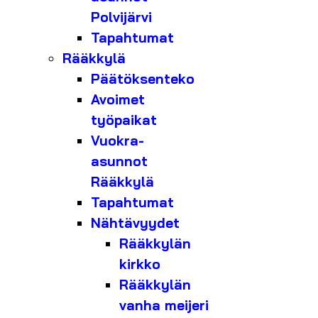
Polvijärvi
Tapahtumat
Rääkkylä
Päätöksenteko
Avoimet
työpaikat
Vuokra-
asunnot
Rääkkylä
Tapahtumat
Nähtävyydet
Rääkkylän
kirkko
Rääkkylän
vanha meijeri