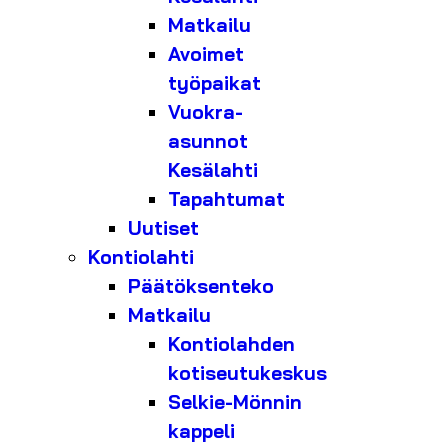
Matkailu
Avoimet
työpaikat
Vuokra-
asunnot
Kesälahti
Tapahtumat
Uutiset
Kontiolahti
Päätöksenteko
Matkailu
Kontiolahden
kotiseutukeskus
Selkie-Mönnin
kappeli