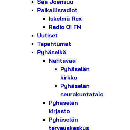
Sää Joensuu
Paikallisradiot
Iskelmä Rex
Radio Oi FM
Uutiset
Tapahtumat
Pyhäselkä
Nähtävää
Pyhäselän
kirkko
Pyhäselän
seurakuntatalo
Pyhäselän
kirjasto
Pyhäselän
terveyskeskus