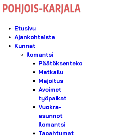
Etusivu
Ajankohtaista
Kunnat
Ilomantsi
Päätöksenteko
Matkailu
Majoitus
Avoimet
työpaikat
Vuokra-
asunnot
Ilomantsi
Tapahtumat