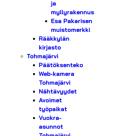
ja
myllyrakennus
Esa Pakarisen
muistomerkki
Rääkkylän
kirjasto
Tohmajärvi
Päätöksenteko
Web-kamera
Tohmajärvi
Nähtävyydet
Avoimet
työpaikat
Vuokra-
asunnot
Tohmajärvi