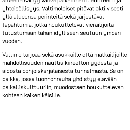
alueella säilyy vahva paikallinen identiteetti ja
yhteisöllisyys. Valtimolaiset pitävät aktiivisesti
yllä alueensa perinteitä sekä järjestävät
tapahtumia, jotka houkuttelevat vierailijoita
tutustumaan tähän idylliseen seutuun ympäri
vuoden.
Valtimo tarjoaa sekä asukkaille että matkailijoille
mahdollisuuden nauttia kiireettömyydestä ja
aidosta pohjoiskarjalaisesta tunnelmasta. Se on
paikka, jossa luonnonrauha yhdistyy elävään
paikalliskulttuuriin, muodostaen houkuttelevan
kohteen kaikenikäisille.