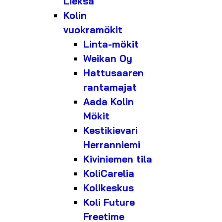
Lieksa
Kolin
vuokramökit
Linta-mökit
Weikan Oy
Hattusaaren
rantamajat
Aada Kolin
Mökit
Kestikievari
Herranniemi
Kiviniemen tila
KoliCarelia
Kolikeskus
Koli Future
Freetime