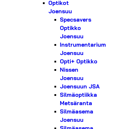
Optikot
Joensuu
Specsavers
Optikko
Joensuu
Instrumentarium
Joensuu
Opti+ Optikko
Nissen
Joensuu
Joensuun JSA
Silmäoptiikka
Metsäranta
Silmäasema
Joensuu
Silmäasema