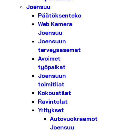
Joensuu
Päätöksenteko
Web Kamera
Joensuu
Joensuun
terveysasemat
Avoimet
työpaikat
Joensuun
toimitilat
Kokoustilat
Ravintolat
Yritykset
Autovuokraamot
Joensuu