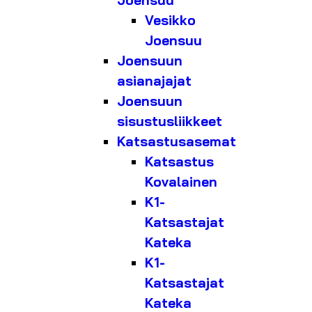
Joensuu
Vesikko
Joensuu
Joensuun
asianajajat
Joensuun
sisustusliikkeet
Katsastusasemat
Katsastus
Kovalainen
K1-
Katsastajat
Kateka
K1-
Katsastajat
Kateka