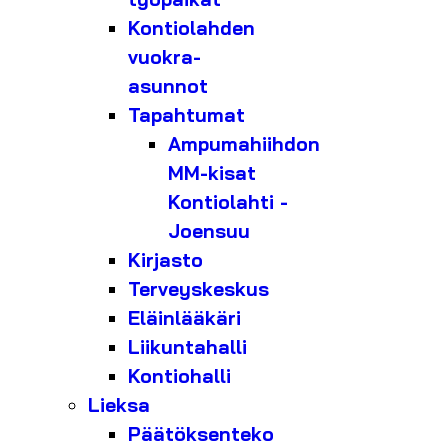
Kontiolahden
vuokra-
asunnot
Tapahtumat
Ampumahiihdon
MM-kisat
Kontiolahti -
Joensuu
Kirjasto
Terveyskeskus
Eläinlääkäri
Liikuntahalli
Kontiohalli
Lieksa
Päätöksenteko