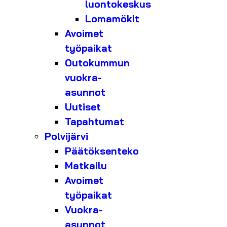
luontokeskus
Lomamökit
Avoimet
työpaikat
Outokummun
vuokra-
asunnot
Uutiset
Tapahtumat
Polvijärvi
Päätöksenteko
Matkailu
Avoimet
työpaikat
Vuokra-
asunnot