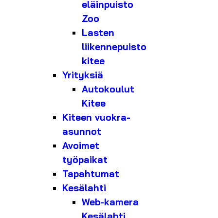
eläinpuisto
Zoo
Lasten
liikennepuisto
kitee
Yrityksiä
Autokoulut
Kitee
Kiteen vuokra-
asunnot
Avoimet
työpaikat
Tapahtumat
Kesälahti
Web-kamera
Kesälahti