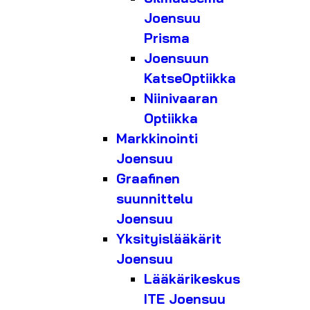
Joensuu
Prisma
Joensuun
KatseOptiikka
Niinivaaran
Optiikka
Markkinointi
Joensuu
Graafinen
suunnittelu
Joensuu
Yksityislääkärit
Joensuu
Lääkärikeskus
ITE Joensuu