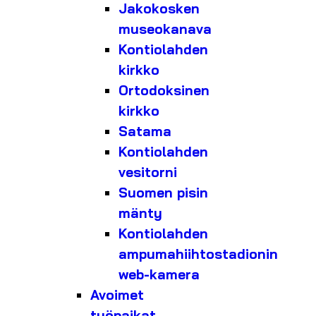
Jakokosken
museokanava
Kontiolahden
kirkko
Ortodoksinen
kirkko
Satama
Kontiolahden
vesitorni
Suomen pisin
mänty
Kontiolahden
ampumahiihtostadionin
web-kamera
Avoimet
työpaikat