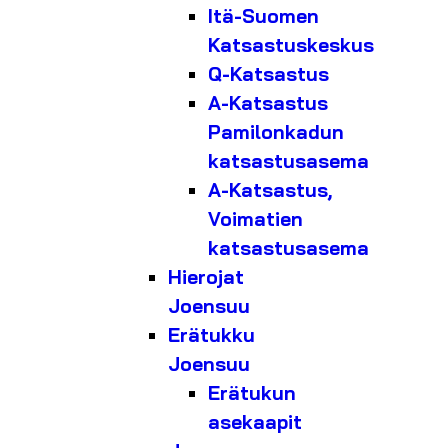
Itä-Suomen
Katsastuskeskus
Q-Katsastus
A-Katsastus
Pamilonkadun
katsastusasema
A-Katsastus,
Voimatien
katsastusasema
Hierojat
Joensuu
Erätukku
Joensuu
Erätukun
asekaapit