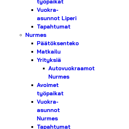
työpaikat
Vuokra-
asunnot Liperi
Tapahtumat
Nurmes
Päätöksenteko
Matkailu
Yrityksiä
Autovuokraamot
Nurmes
Avoimet
työpaikat
Vuokra-
asunnot
Nurmes
Tapahtumat