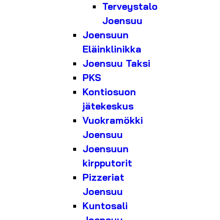
Terveystalo
Joensuu
Joensuun
Eläinklinikka
Joensuu Taksi
PKS
Kontiosuon
jätekeskus
Vuokramökki
Joensuu
Joensuun
kirpputorit
Pizzeriat
Joensuu
Kuntosali