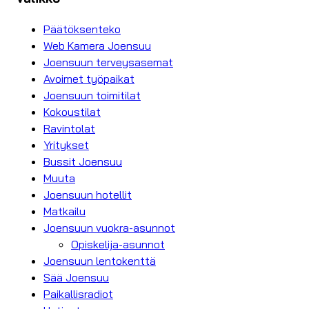
Päätöksenteko
Web Kamera Joensuu
Joensuun terveysasemat
Avoimet työpaikat
Joensuun toimitilat
Kokoustilat
Ravintolat
Yritykset
Bussit Joensuu
Muuta
Joensuun hotellit
Matkailu
Joensuun vuokra-asunnot
Opiskelija-asunnot
Joensuun lentokenttä
Sää Joensuu
Paikallisradiot