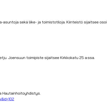
suntoja sekä liike- ja toimistotiloja. Kiinteistö sijaitsee osoi
etju. Joensuun toimipiste sijaitsee Kirkkokatu 25 a:ssa.
ja Hautainhoitoyhdistys.
w&id=102