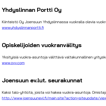
Yhdyslinnan Portti Oy
Kiinteistö Oy Joensuun Yhdyslinnassa vuokralla olevia vuokra-a
www.yhdyslinnanportti.fi
Opiskelijoiden vuokranvälitys
Yksityisiä vuokra-asuntoja välittävä valtakunnallinen yritysk
www.ovv.com
Joensuun ev.lut. seurakunnat
Kaksi talo-yhtiötä, joista voi hakea vuokra-asuntoja. Omista
http://www.joensuunevl.fi/main.site?action=siteupdate/vie