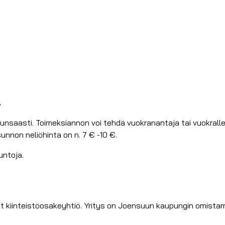
.
 runsaasti. Toimeksiannon voi tehdä vuokranantaja tai vuokra
nnon neliöhinta on n. 7 € -10 €.
ntoja.
kiinteistöosakeyhtiö. Yritys on Joensuun kaupungin omistam