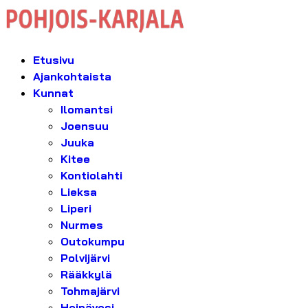
Etusivu
Ajankohtaista
Kunnat
Ilomantsi
Joensuu
Juuka
Kitee
Kontiolahti
Lieksa
Liperi
Nurmes
Outokumpu
Polvijärvi
Rääkkylä
Tohmajärvi
Heinävesi