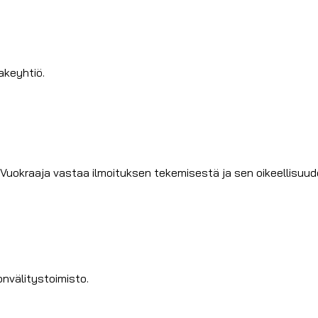
akeyhtiö.
Vuokraaja vastaa ilmoituksen tekemisestä ja sen oikeellisuud
välitystoimisto.