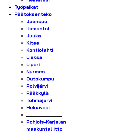
Työpaikat
Päätöksenteko
Joensuu
Ilomantsi
Juuka
Kitee
Kontiolahti
Lieksa
Liperi
Nurmes
Outokumpu
Polvijärvi
Rääkkylä
Tohmajärvi
Heinävesi
_______________
Pohjois-Karjalan
maakuntaliitto