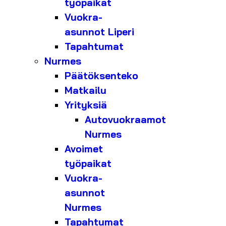
työpaikat
Vuokra-
asunnot Liperi
Tapahtumat
Nurmes
Päätöksenteko
Matkailu
Yrityksiä
Autovuokraamot
Nurmes
Avoimet
työpaikat
Vuokra-
asunnot
Nurmes
Tapahtumat