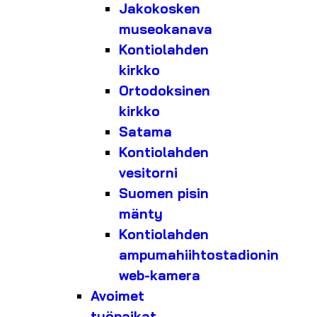
Jakokosken
museokanava
Kontiolahden
kirkko
Ortodoksinen
kirkko
Satama
Kontiolahden
vesitorni
Suomen pisin
mänty
Kontiolahden
ampumahiihtostadionin
web-kamera
Avoimet
työpaikat