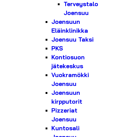
Terveystalo
Joensuu
Joensuun
Eläinklinikka
Joensuu Taksi
PKS
Kontiosuon
jätekeskus
Vuokramökki
Joensuu
Joensuun
kirpputorit
Pizzeriat
Joensuu
Kuntosali