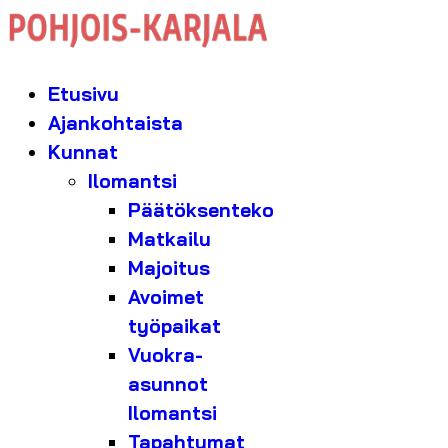
Etusivu
Ajankohtaista
Kunnat
Ilomantsi
Päätöksenteko
Matkailu
Majoitus
Avoimet
työpaikat
Vuokra-
asunnot
Ilomantsi
Tapahtumat