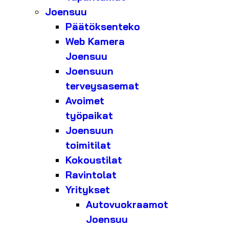
Joensuu
Päätöksenteko
Web Kamera
Joensuu
Joensuun
terveysasemat
Avoimet
työpaikat
Joensuun
toimitilat
Kokoustilat
Ravintolat
Yritykset
Autovuokraamot
Joensuu