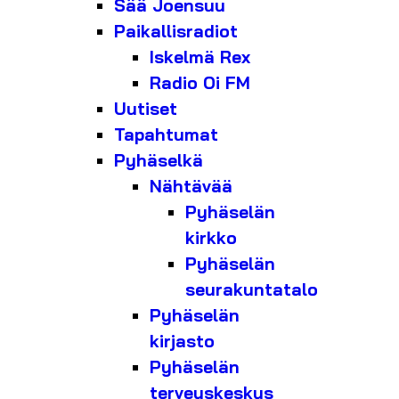
Sää Joensuu
Paikallisradiot
Iskelmä Rex
Radio Oi FM
Uutiset
Tapahtumat
Pyhäselkä
Nähtävää
Pyhäselän
kirkko
Pyhäselän
seurakuntatalo
Pyhäselän
kirjasto
Pyhäselän
terveyskeskus