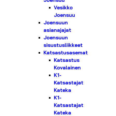
Joensuu
Vesikko
Joensuu
Joensuun
asianajajat
Joensuun
sisustusliikkeet
Katsastusasemat
Katsastus
Kovalainen
K1-
Katsastajat
Kateka
K1-
Katsastajat
Kateka