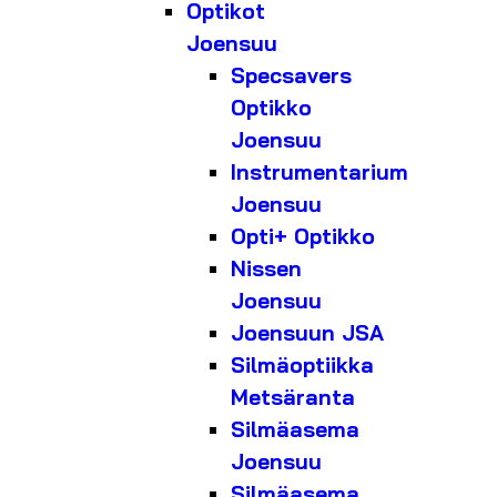
Optikot
Joensuu
Specsavers
Optikko
Joensuu
Instrumentarium
Joensuu
Opti+ Optikko
Nissen
Joensuu
Joensuun JSA
Silmäoptiikka
Metsäranta
Silmäasema
Joensuu
Silmäasema