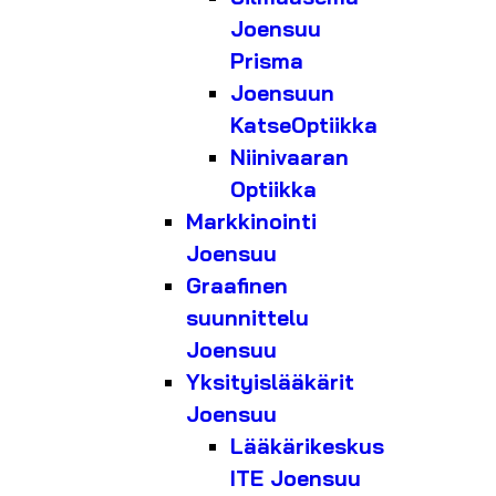
Joensuu
Prisma
Joensuun
KatseOptiikka
Niinivaaran
Optiikka
Markkinointi
Joensuu
Graafinen
suunnittelu
Joensuu
Yksityislääkärit
Joensuu
Lääkärikeskus
ITE Joensuu