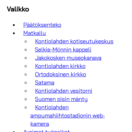
Valikko
Päätöksenteko
Matkailu
Kontiolahden kotiseutukeskus
Selkie-Mönnin kappeli
Jakokosken museokanava
Kontiolahden kirkko
Ortodoksinen kirkko
Satama
Kontiolahden vesitorni
Suomen pisin mänty
Kontiolahden
ampumahiihtostadionin web-
kamera