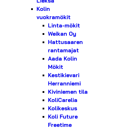
Lieksa
Kolin
vuokramökit
Linta-mökit
Weikan Oy
Hattusaaren
rantamajat
Aada Kolin
Mökit
Kestikievari
Herranniemi
Kiviniemen tila
KoliCarelia
Kolikeskus
Koli Future
Freetime