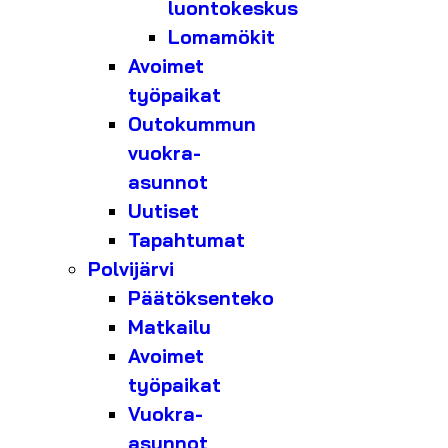
luontokeskus
Lomamökit
Avoimet
työpaikat
Outokummun
vuokra-
asunnot
Uutiset
Tapahtumat
Polvijärvi
Päätöksenteko
Matkailu
Avoimet
työpaikat
Vuokra-
asunnot