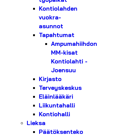
Kontiolahden
vuokra-
asunnot
Tapahtumat
Ampumahiihdon
MM-kisat
Kontiolahti -
Joensuu
Kirjasto
Terveyskeskus
Eläinlääkäri
Liikuntahalli
Kontiohalli
Lieksa
Päätöksenteko