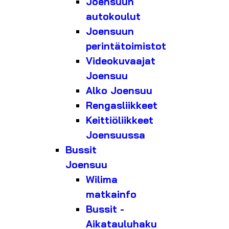
Joensuun
autokoulut
Joensuun
perintätoimistot
Videokuvaajat
Joensuu
Alko Joensuu
Rengasliikkeet
Keittiöliikkeet
Joensuussa
Bussit
Joensuu
Wilima
matkainfo
Bussit -
Aikatauluhaku