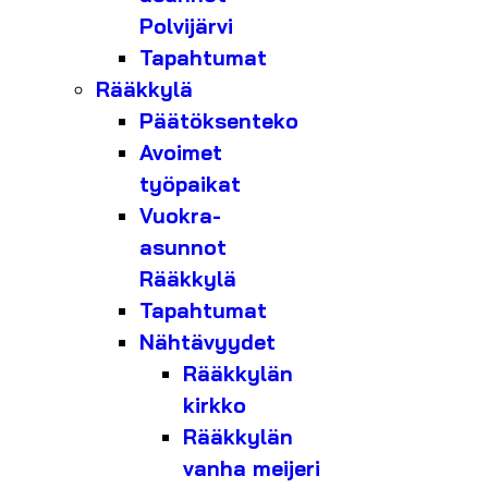
Polvijärvi
Tapahtumat
Rääkkylä
Päätöksenteko
Avoimet
työpaikat
Vuokra-
asunnot
Rääkkylä
Tapahtumat
Nähtävyydet
Rääkkylän
kirkko
Rääkkylän
vanha meijeri