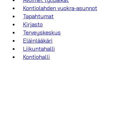
Avoimet työpaikat
Kontiolahden vuokra-asunnot
Tapahtumat
Kirjasto
Terveyskeskus
Eläinlääkäri
Liikuntahalli
Kontiohalli