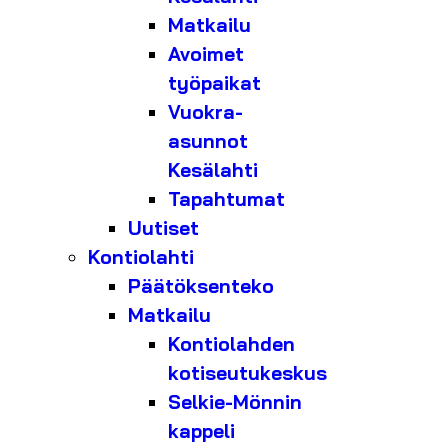
Matkailu
Avoimet
työpaikat
Vuokra-
asunnot
Kesälahti
Tapahtumat
Uutiset
Kontiolahti
Päätöksenteko
Matkailu
Kontiolahden
kotiseutukeskus
Selkie-Mönnin
kappeli