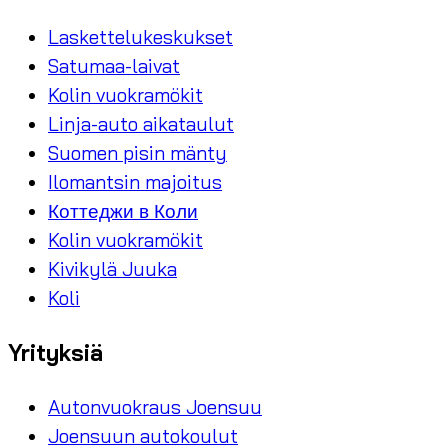
Laskettelukeskukset
Satumaa-laivat
Kolin vuokramökit
Linja-auto aikataulut
Suomen pisin mänty
Ilomantsin majoitus
Коттеджи в Коли
Kolin vuokramökit
Kivikylä Juuka
Koli
Yrityksiä
Autonvuokraus Joensuu
Joensuun autokoulut