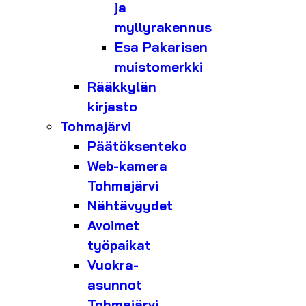
ja
myllyrakennus
Esa Pakarisen
muistomerkki
Rääkkylän
kirjasto
Tohmajärvi
Päätöksenteko
Web-kamera
Tohmajärvi
Nähtävyydet
Avoimet
työpaikat
Vuokra-
asunnot
Tohmajärvi