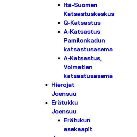
Itä-Suomen
Katsastuskeskus
Q-Katsastus
A-Katsastus
Pamilonkadun
katsastusasema
A-Katsastus,
Voimatien
katsastusasema
Hierojat
Joensuu
Erätukku
Joensuu
Erätukun
asekaapit