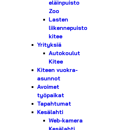
eläinpuisto
Zoo
Lasten
liikennepuisto
kitee
Yrityksiä
Autokoulut
Kitee
Kiteen vuokra-
asunnot
Avoimet
työpaikat
Tapahtumat
Kesälahti
Web-kamera
Kesälahti