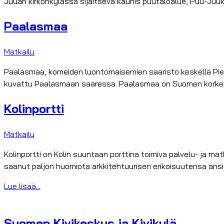
Juuan kirkonkylässä sijaitseva kaunis puutaloalue, Puu-Juu
Paalasmaa
Matkailu
Paalasmaa, komeiden luontomaisemien saaristo keskellä Pieli
kuvattu Paalasmaan saaressa. Paalasmaa on Suomen korkein
Kolinportti
Matkailu
Kolinportti on Kolin suuntaan porttina toimiva palvelu- ja m
saanut paljon huomiota arkkitehtuurisen erikoisuutensa ansi
Lue lisää...
Suomen Kivikeskus ja Kivikylä