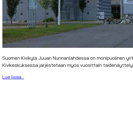
Suomen Kivikylä Juuan Nunnanlahdessa on monipuolinen yritys
Kivikeskuksessa järjestetään myös vuosittain taidenäyttelyi
Lue lisää...