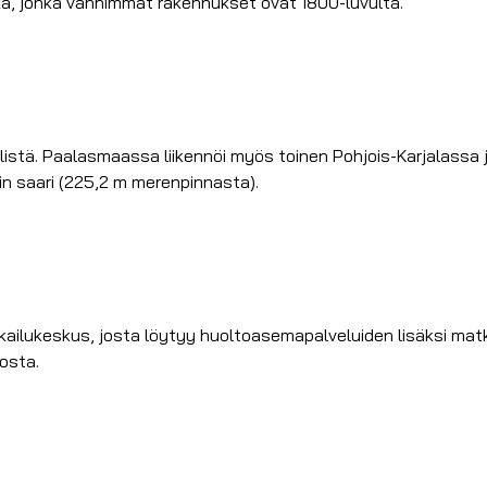
ka, jonka vanhimmat rakennukset ovat 1800-luvulta.
stä. Paalasmaassa liikennöi myös toinen Pohjois-Karjalassa jo
 saari (225,2 m merenpinnasta).
atkailukeskus, josta löytyy huoltoasemapalveluiden lisäksi ma
osta.