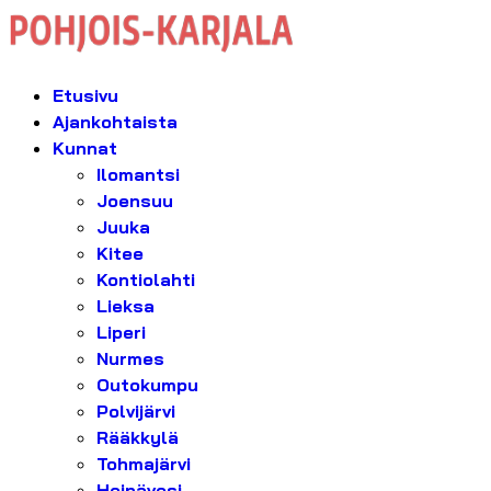
Etusivu
Ajankohtaista
Kunnat
Ilomantsi
Joensuu
Juuka
Kitee
Kontiolahti
Lieksa
Liperi
Nurmes
Outokumpu
Polvijärvi
Rääkkylä
Tohmajärvi
Heinävesi