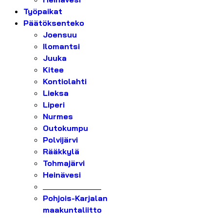
Työpaikat
Päätöksenteko
Joensuu
Ilomantsi
Juuka
Kitee
Kontiolahti
Lieksa
Liperi
Nurmes
Outokumpu
Polvijärvi
Rääkkylä
Tohmajärvi
Heinävesi
_______________
Pohjois-Karjalan
maakuntaliitto