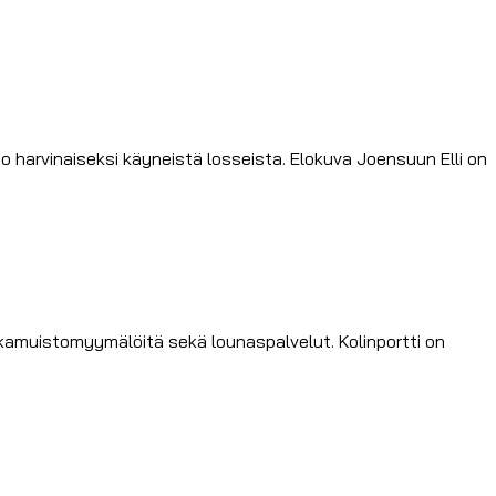
 harvinaiseksi käyneistä losseista. Elokuva Joensuun Elli on
tkamuistomyymälöitä sekä lounaspalvelut. Kolinportti on