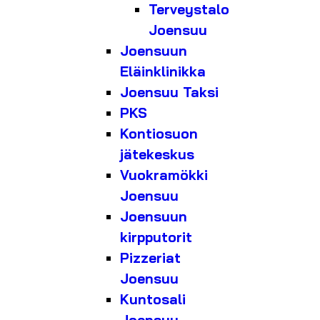
Terveystalo
Joensuu
Joensuun
Eläinklinikka
Joensuu Taksi
PKS
Kontiosuon
jätekeskus
Vuokramökki
Joensuu
Joensuun
kirpputorit
Pizzeriat
Joensuu
Kuntosali