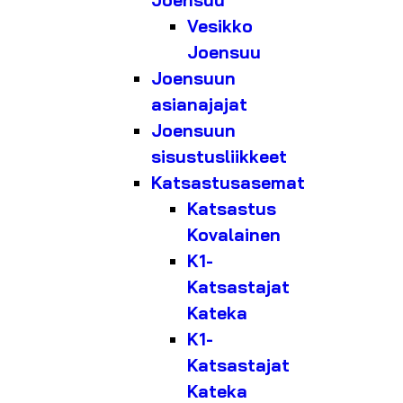
Joensuu
Vesikko
Joensuu
Joensuun
asianajajat
Joensuun
sisustusliikkeet
Katsastusasemat
Katsastus
Kovalainen
K1-
Katsastajat
Kateka
K1-
Katsastajat
Kateka