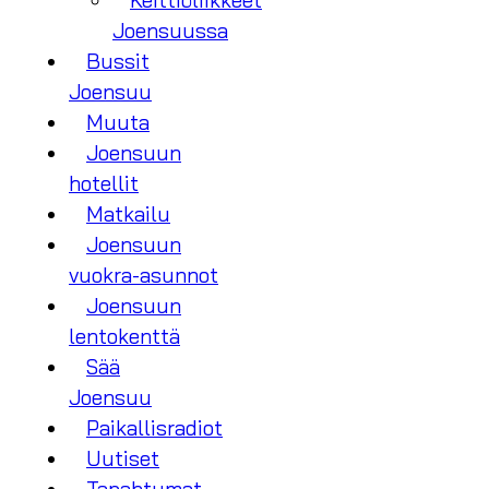
Keittiöliikkeet
Joensuussa
Bussit
Joensuu
Muuta
Joensuun
hotellit
Matkailu
Joensuun
vuokra-asunnot
Joensuun
lentokenttä
Sää
Joensuu
Paikallisradiot
Uutiset