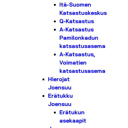
Itä-Suomen
Katsastuskeskus
Q-Katsastus
A-Katsastus
Pamilonkadun
katsastusasema
A-Katsastus,
Voimatien
katsastusasema
Hierojat
Joensuu
Erätukku
Joensuu
Erätukun
asekaapit