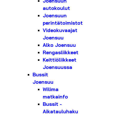
Joensuun
autokoulut
Joensuun
perintätoimistot
Videokuvaajat
Joensuu
Alko Joensuu
Rengasliikkeet
Keittiöliikkeet
Joensuussa
Bussit
Joensuu
Wilima
matkainfo
Bussit -
Aikatauluhaku