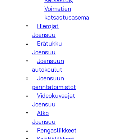
Katsastus,
Voimatien
katsastusasema
Hierojat
Joensuu
Erätukku
Joensuu
Joensuun
autokoulut
Joensuun
perintätoimistot
Videokuvaajat
Joensuu
Alko
Joensuu
Rengasliikkeet