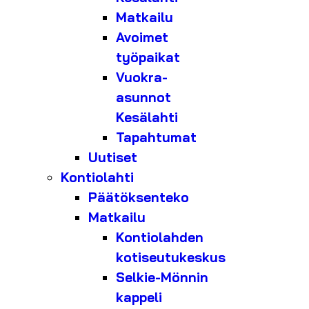
Matkailu
Avoimet
työpaikat
Vuokra-
asunnot
Kesälahti
Tapahtumat
Uutiset
Kontiolahti
Päätöksenteko
Matkailu
Kontiolahden
kotiseutukeskus
Selkie-Mönnin
kappeli