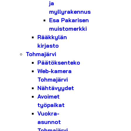
ja
myllyrakennus
Esa Pakarisen
muistomerkki
Rääkkylän
kirjasto
Tohmajärvi
Päätöksenteko
Web-kamera
Tohmajärvi
Nähtävyydet
Avoimet
työpaikat
Vuokra-
asunnot
Tohmajärvi