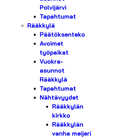
Polvijärvi
Tapahtumat
Rääkkylä
Päätöksenteko
Avoimet
työpaikat
Vuokra-
asunnot
Rääkkylä
Tapahtumat
Nähtävyydet
Rääkkylän
kirkko
Rääkkylän
vanha meijeri