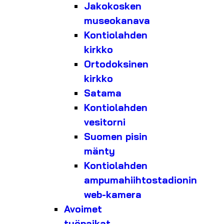
Jakokosken
museokanava
Kontiolahden
kirkko
Ortodoksinen
kirkko
Satama
Kontiolahden
vesitorni
Suomen pisin
mänty
Kontiolahden
ampumahiihtostadionin
web-kamera
Avoimet
työpaikat