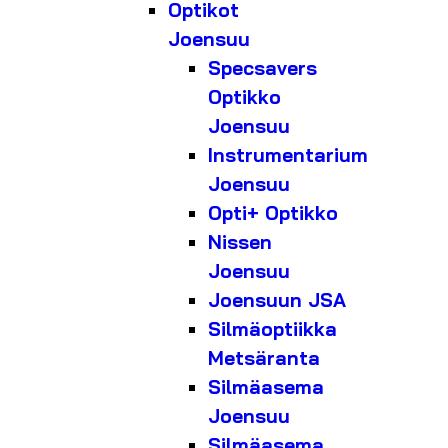
Optikot
Joensuu
Specsavers
Optikko
Joensuu
Instrumentarium
Joensuu
Opti+ Optikko
Nissen
Joensuu
Joensuun JSA
Silmäoptiikka
Metsäranta
Silmäasema
Joensuu
Silmäasema