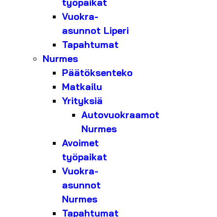
työpaikat
Vuokra-
asunnot Liperi
Tapahtumat
Nurmes
Päätöksenteko
Matkailu
Yrityksiä
Autovuokraamot
Nurmes
Avoimet
työpaikat
Vuokra-
asunnot
Nurmes
Tapahtumat