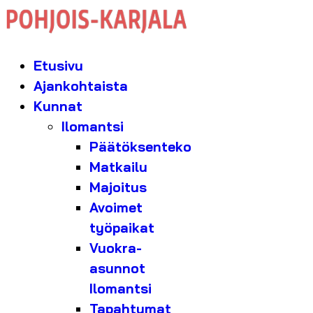
Etusivu
Ajankohtaista
Kunnat
Ilomantsi
Päätöksenteko
Matkailu
Majoitus
Avoimet
työpaikat
Vuokra-
asunnot
Ilomantsi
Tapahtumat