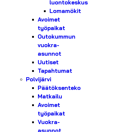
luontokeskus
Lomamökit
Avoimet
työpaikat
Outokummun
vuokra-
asunnot
Uutiset
Tapahtumat
Polvijärvi
Päätöksenteko
Matkailu
Avoimet
työpaikat
Vuokra-
asunnot