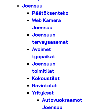
Joensuu
Päätöksenteko
Web Kamera
Joensuu
Joensuun
terveysasemat
Avoimet
työpaikat
Joensuun
toimitilat
Kokoustilat
Ravintolat
Yritykset
Autovuokraamot
Joensuu