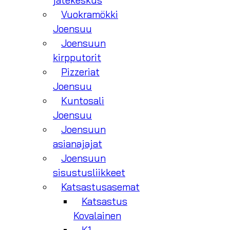
jätekeskus
Vuokramökki
Joensuu
Joensuun
kirpputorit
Pizzeriat
Joensuu
Kuntosali
Joensuu
Joensuun
asianajajat
Joensuun
sisustusliikkeet
Katsastusasemat
Katsastus
Kovalainen