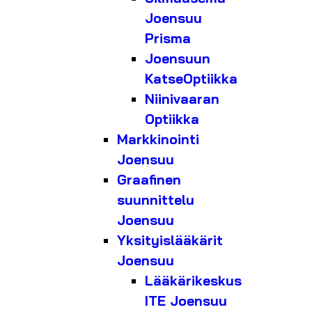
Joensuu
Prisma
Joensuun
KatseOptiikka
Niinivaaran
Optiikka
Markkinointi
Joensuu
Graafinen
suunnittelu
Joensuu
Yksityislääkärit
Joensuu
Lääkärikeskus
ITE Joensuu