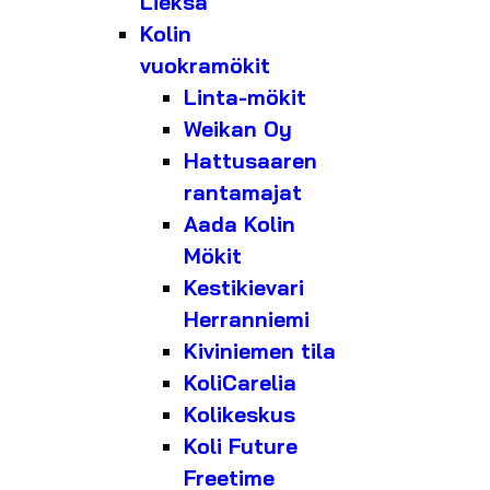
Lieksa
Kolin
vuokramökit
Linta-mökit
Weikan Oy
Hattusaaren
rantamajat
Aada Kolin
Mökit
Kestikievari
Herranniemi
Kiviniemen tila
KoliCarelia
Kolikeskus
Koli Future
Freetime