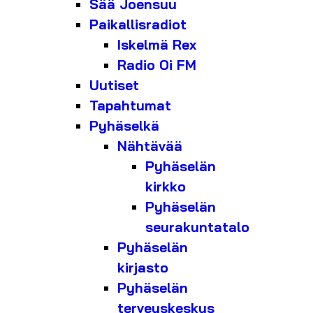
Sää Joensuu
Paikallisradiot
Iskelmä Rex
Radio Oi FM
Uutiset
Tapahtumat
Pyhäselkä
Nähtävää
Pyhäselän
kirkko
Pyhäselän
seurakuntatalo
Pyhäselän
kirjasto
Pyhäselän
terveyskeskus