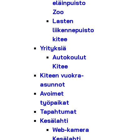
eläinpuisto
Zoo
Lasten
liikennepuisto
kitee
Yrityksiä
Autokoulut
Kitee
Kiteen vuokra-
asunnot
Avoimet
työpaikat
Tapahtumat
Kesälahti
Web-kamera
Kesälahti