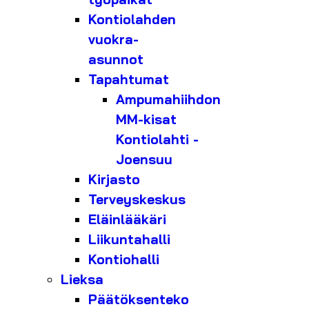
Kontiolahden
vuokra-
asunnot
Tapahtumat
Ampumahiihdon
MM-kisat
Kontiolahti -
Joensuu
Kirjasto
Terveyskeskus
Eläinlääkäri
Liikuntahalli
Kontiohalli
Lieksa
Päätöksenteko