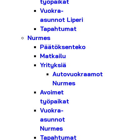
työpaikat
Vuokra-
asunnot Liperi
Tapahtumat
Nurmes
Päätöksenteko
Matkailu
Yrityksiä
Autovuokraamot
Nurmes
Avoimet
työpaikat
Vuokra-
asunnot
Nurmes
Tapahtumat