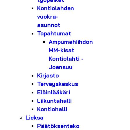
Kontiolahden
vuokra-
asunnot
Tapahtumat
Ampumahiihdon
MM-kisat
Kontiolahti -
Joensuu
Kirjasto
Terveyskeskus
Eläinlääkäri
Liikuntahalli
Kontiohalli
Lieksa
Päätöksenteko