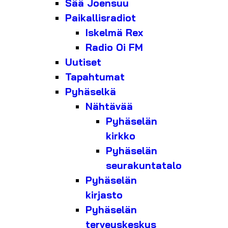
Sää Joensuu
Paikallisradiot
Iskelmä Rex
Radio Oi FM
Uutiset
Tapahtumat
Pyhäselkä
Nähtävää
Pyhäselän
kirkko
Pyhäselän
seurakuntatalo
Pyhäselän
kirjasto
Pyhäselän
terveyskeskus