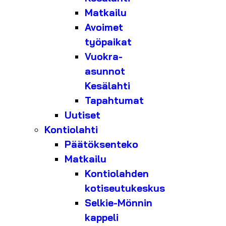
Matkailu
Avoimet
työpaikat
Vuokra-
asunnot
Kesälahti
Tapahtumat
Uutiset
Kontiolahti
Päätöksenteko
Matkailu
Kontiolahden
kotiseutukeskus
Selkie-Mönnin
kappeli