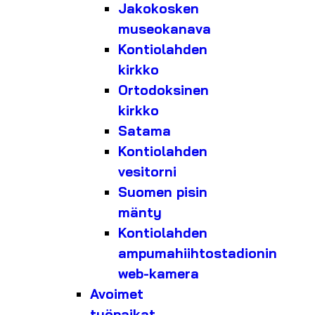
Jakokosken
museokanava
Kontiolahden
kirkko
Ortodoksinen
kirkko
Satama
Kontiolahden
vesitorni
Suomen pisin
mänty
Kontiolahden
ampumahiihtostadionin
web-kamera
Avoimet
työpaikat