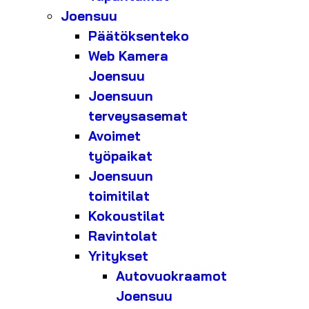
Joensuu
Päätöksenteko
Web Kamera
Joensuu
Joensuun
terveysasemat
Avoimet
työpaikat
Joensuun
toimitilat
Kokoustilat
Ravintolat
Yritykset
Autovuokraamot
Joensuu