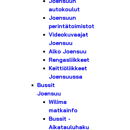
Joensuun
autokoulut
Joensuun
perintätoimistot
Videokuvaajat
Joensuu
Alko Joensuu
Rengasliikkeet
Keittiöliikkeet
Joensuussa
Bussit
Joensuu
Wilima
matkainfo
Bussit -
Aikatauluhaku