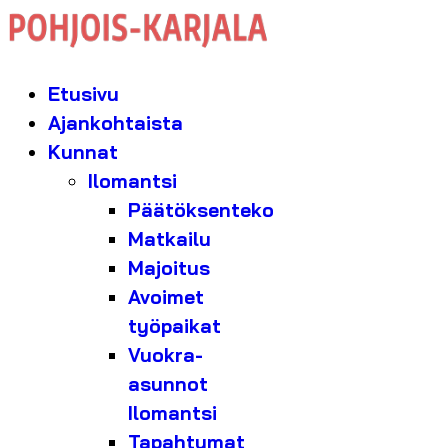
Etusivu
Ajankohtaista
Kunnat
Ilomantsi
Päätöksenteko
Matkailu
Majoitus
Avoimet
työpaikat
Vuokra-
asunnot
Ilomantsi
Tapahtumat