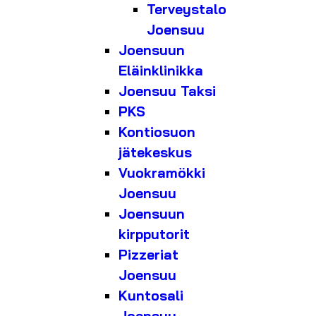
Terveystalo
Joensuu
Joensuun
Eläinklinikka
Joensuu Taksi
PKS
Kontiosuon
jätekeskus
Vuokramökki
Joensuu
Joensuun
kirpputorit
Pizzeriat
Joensuu
Kuntosali