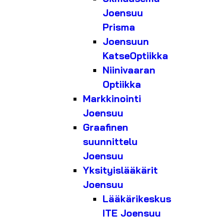
Joensuu
Prisma
Joensuun
KatseOptiikka
Niinivaaran
Optiikka
Markkinointi
Joensuu
Graafinen
suunnittelu
Joensuu
Yksityislääkärit
Joensuu
Lääkärikeskus
ITE Joensuu