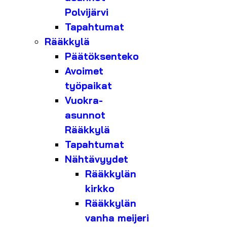
Polvijärvi
Tapahtumat
Rääkkylä
Päätöksenteko
Avoimet
työpaikat
Vuokra-
asunnot
Rääkkylä
Tapahtumat
Nähtävyydet
Rääkkylän
kirkko
Rääkkylän
vanha meijeri