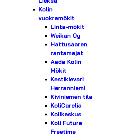
Lieksa
Kolin
vuokramökit
Linta-mökit
Weikan Oy
Hattusaaren
rantamajat
Aada Kolin
Mökit
Kestikievari
Herranniemi
Kiviniemen tila
KoliCarelia
Kolikeskus
Koli Future
Freetime