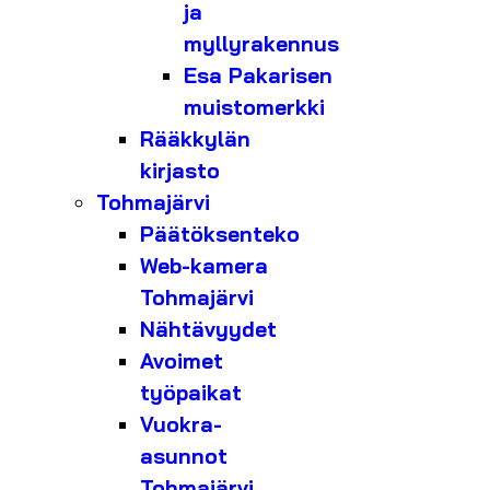
ja
myllyrakennus
Esa Pakarisen
muistomerkki
Rääkkylän
kirjasto
Tohmajärvi
Päätöksenteko
Web-kamera
Tohmajärvi
Nähtävyydet
Avoimet
työpaikat
Vuokra-
asunnot
Tohmajärvi