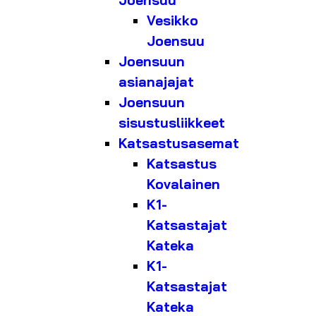
Joensuu
Vesikko
Joensuu
Joensuun
asianajajat
Joensuun
sisustusliikkeet
Katsastusasemat
Katsastus
Kovalainen
K1-
Katsastajat
Kateka
K1-
Katsastajat
Kateka