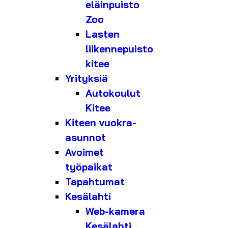
eläinpuisto
Zoo
Lasten
liikennepuisto
kitee
Yrityksiä
Autokoulut
Kitee
Kiteen vuokra-
asunnot
Avoimet
työpaikat
Tapahtumat
Kesälahti
Web-kamera
Kesälahti