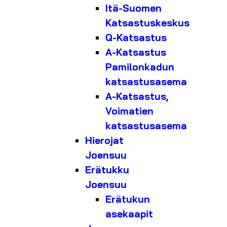
Itä-Suomen
Katsastuskeskus
Q-Katsastus
A-Katsastus
Pamilonkadun
katsastusasema
A-Katsastus,
Voimatien
katsastusasema
Hierojat
Joensuu
Erätukku
Joensuu
Erätukun
asekaapit