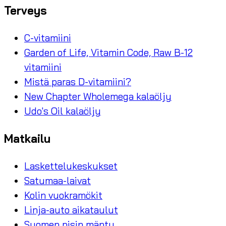
Terveys
C-vitamiini
Garden of Life, Vitamin Code, Raw B-12
vitamiini
Mistä paras D-vitamiini?
New Chapter Wholemega kalaöljy
Udo's Oil kalaöljy
Matkailu
Laskettelukeskukset
Satumaa-laivat
Kolin vuokramökit
Linja-auto aikataulut
Suomen pisin mänty