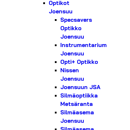
Optikot
Joensuu
Specsavers
Optikko
Joensuu
Instrumentarium
Joensuu
Opti+ Optikko
Nissen
Joensuu
Joensuun JSA
Silmäoptiikka
Metsäranta
Silmäasema
Joensuu
Silmäasema