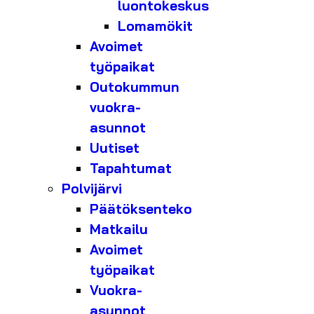
luontokeskus
Lomamökit
Avoimet
työpaikat
Outokummun
vuokra-
asunnot
Uutiset
Tapahtumat
Polvijärvi
Päätöksenteko
Matkailu
Avoimet
työpaikat
Vuokra-
asunnot