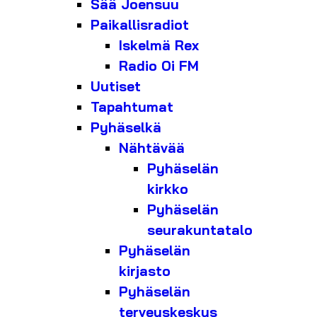
Sää Joensuu
Paikallisradiot
Iskelmä Rex
Radio Oi FM
Uutiset
Tapahtumat
Pyhäselkä
Nähtävää
Pyhäselän
kirkko
Pyhäselän
seurakuntatalo
Pyhäselän
kirjasto
Pyhäselän
terveyskeskus