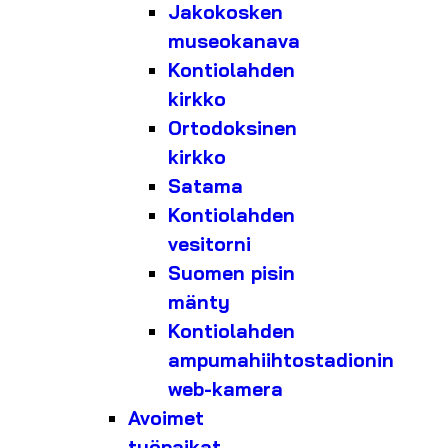
Jakokosken
museokanava
Kontiolahden
kirkko
Ortodoksinen
kirkko
Satama
Kontiolahden
vesitorni
Suomen pisin
mänty
Kontiolahden
ampumahiihtostadionin
web-kamera
Avoimet
työpaikat