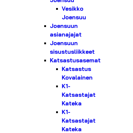
Joensuu
Vesikko
Joensuu
Joensuun
asianajajat
Joensuun
sisustusliikkeet
Katsastusasemat
Katsastus
Kovalainen
K1-
Katsastajat
Kateka
K1-
Katsastajat
Kateka