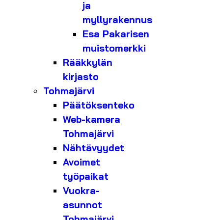
ja
myllyrakennus
Esa Pakarisen
muistomerkki
Rääkkylän
kirjasto
Tohmajärvi
Päätöksenteko
Web-kamera
Tohmajärvi
Nähtävyydet
Avoimet
työpaikat
Vuokra-
asunnot
Tohmajärvi