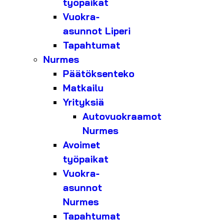
työpaikat
Vuokra-
asunnot Liperi
Tapahtumat
Nurmes
Päätöksenteko
Matkailu
Yrityksiä
Autovuokraamot
Nurmes
Avoimet
työpaikat
Vuokra-
asunnot
Nurmes
Tapahtumat