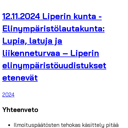
12.11.2024 Liperin kunta -
Elinympäristölautakunta:
Lupia, latuja ja
liikenneturvaa – Liperin
elinympäristöuudistukset
etenevät
2024
Yhteenveto
Ilmoituspäätösten tehokas käsittely pitää