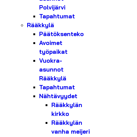
Polvijärvi
Tapahtumat
Rääkkylä
Päätöksenteko
Avoimet
työpaikat
Vuokra-
asunnot
Rääkkylä
Tapahtumat
Nähtävyydet
Rääkkylän
kirkko
Rääkkylän
vanha meijeri