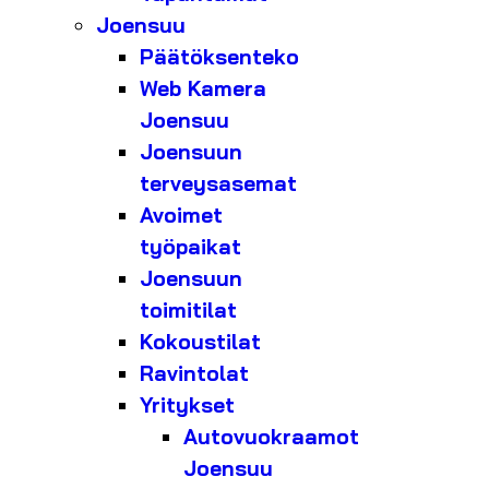
Joensuu
Päätöksenteko
Web Kamera
Joensuu
Joensuun
terveysasemat
Avoimet
työpaikat
Joensuun
toimitilat
Kokoustilat
Ravintolat
Yritykset
Autovuokraamot
Joensuu