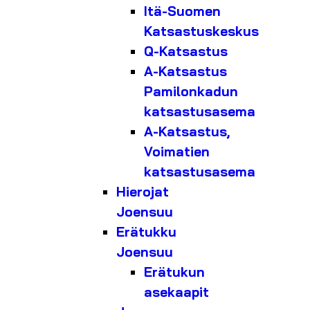
Itä-Suomen
Katsastuskeskus
Q-Katsastus
A-Katsastus
Pamilonkadun
katsastusasema
A-Katsastus,
Voimatien
katsastusasema
Hierojat
Joensuu
Erätukku
Joensuu
Erätukun
asekaapit