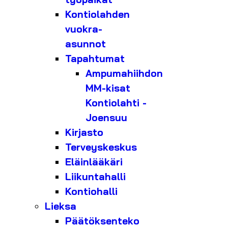
Kontiolahden
vuokra-
asunnot
Tapahtumat
Ampumahiihdon
MM-kisat
Kontiolahti -
Joensuu
Kirjasto
Terveyskeskus
Eläinlääkäri
Liikuntahalli
Kontiohalli
Lieksa
Päätöksenteko