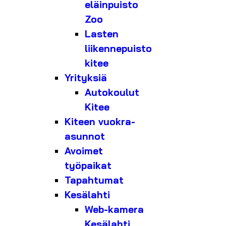
eläinpuisto
Zoo
Lasten
liikennepuisto
kitee
Yrityksiä
Autokoulut
Kitee
Kiteen vuokra-
asunnot
Avoimet
työpaikat
Tapahtumat
Kesälahti
Web-kamera
Kesälahti