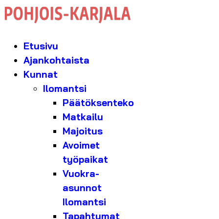
Etusivu
Ajankohtaista
Kunnat
Ilomantsi
Päätöksenteko
Matkailu
Majoitus
Avoimet
työpaikat
Vuokra-
asunnot
Ilomantsi
Tapahtumat