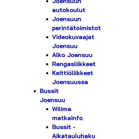
Joensuun
autokoulut
Joensuun
perintätoimistot
Videokuvaajat
Joensuu
Alko Joensuu
Rengasliikkeet
Keittiöliikkeet
Joensuussa
Bussit
Joensuu
Wilima
matkainfo
Bussit -
Aikatauluhaku