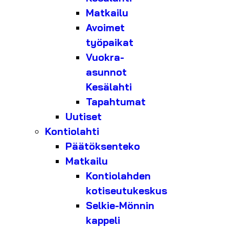
Matkailu
Avoimet
työpaikat
Vuokra-
asunnot
Kesälahti
Tapahtumat
Uutiset
Kontiolahti
Päätöksenteko
Matkailu
Kontiolahden
kotiseutukeskus
Selkie-Mönnin
kappeli