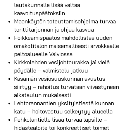
lautakunnalle lisää valtaa
kaavoituspäätöksiin
Maankäytön toteuttamisohjelma turvaa
tonttitarjonnan ja ohjaa kasvua
Poikkeamispäätös mahdollistaa uuden
omakotitalon maisemallisesti arvokkaalle
peltoalueelle Vaiviossa
Kirkkolahden vesijohtourakka jäi vielä
pöydälle – valmistelu jatkuu
Käsämän vesiosuuskunnan avustus
siirtyy – rahoitus turvataan viivästyneen
aikataulun mukaisesti
Lehtorannantien yksityistiestä kunnan
katu – hoitovastuu selkeytyy alueella
Pehkolantielle lisää turvaa lapsille –
hidastealoite toi konkreettiset toimet