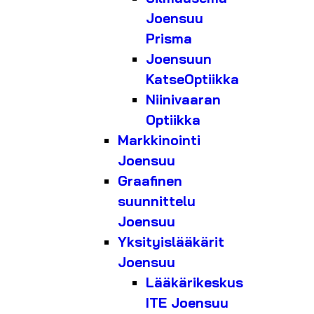
Joensuu
Prisma
Joensuun
KatseOptiikka
Niinivaaran
Optiikka
Markkinointi
Joensuu
Graafinen
suunnittelu
Joensuu
Yksityislääkärit
Joensuu
Lääkärikeskus
ITE Joensuu