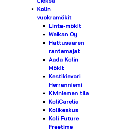
Lieksa
Kolin
vuokramökit
Linta-mökit
Weikan Oy
Hattusaaren
rantamajat
Aada Kolin
Mökit
Kestikievari
Herranniemi
Kiviniemen tila
KoliCarelia
Kolikeskus
Koli Future
Freetime