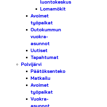
luontokeskus
Lomamökit
Avoimet
työpaikat
Outokummun
vuokra-
asunnot
Uutiset
Tapahtumat
Polvijärvi
Päätöksenteko
Matkailu
Avoimet
työpaikat
Vuokra-
asunnot