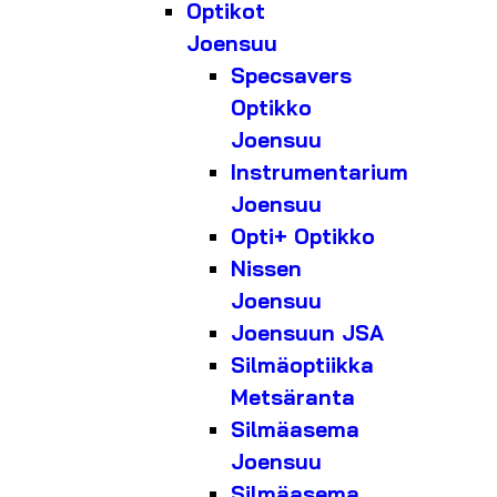
Optikot
Joensuu
Specsavers
Optikko
Joensuu
Instrumentarium
Joensuu
Opti+ Optikko
Nissen
Joensuu
Joensuun JSA
Silmäoptiikka
Metsäranta
Silmäasema
Joensuu
Silmäasema