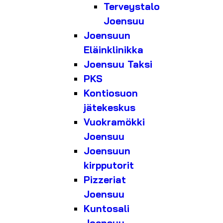
Terveystalo
Joensuu
Joensuun
Eläinklinikka
Joensuu Taksi
PKS
Kontiosuon
jätekeskus
Vuokramökki
Joensuu
Joensuun
kirpputorit
Pizzeriat
Joensuu
Kuntosali