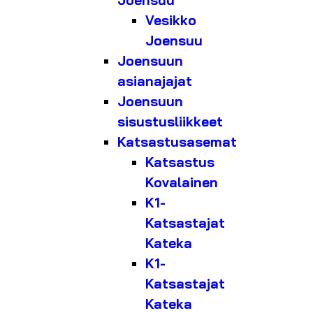
Joensuu
Vesikko
Joensuu
Joensuun
asianajajat
Joensuun
sisustusliikkeet
Katsastusasemat
Katsastus
Kovalainen
K1-
Katsastajat
Kateka
K1-
Katsastajat
Kateka