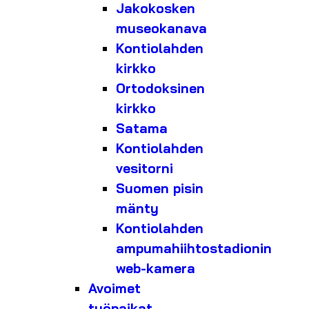
Jakokosken
museokanava
Kontiolahden
kirkko
Ortodoksinen
kirkko
Satama
Kontiolahden
vesitorni
Suomen pisin
mänty
Kontiolahden
ampumahiihtostadionin
web-kamera
Avoimet
työpaikat