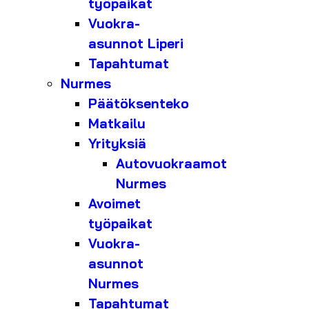
työpaikat
Vuokra-
asunnot Liperi
Tapahtumat
Nurmes
Päätöksenteko
Matkailu
Yrityksiä
Autovuokraamot
Nurmes
Avoimet
työpaikat
Vuokra-
asunnot
Nurmes
Tapahtumat