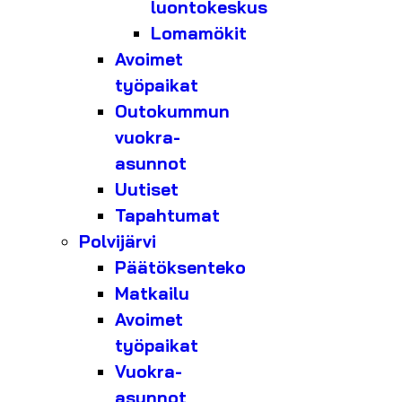
luontokeskus
Lomamökit
Avoimet
työpaikat
Outokummun
vuokra-
asunnot
Uutiset
Tapahtumat
Polvijärvi
Päätöksenteko
Matkailu
Avoimet
työpaikat
Vuokra-
asunnot