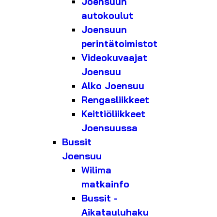
Joensuun
autokoulut
Joensuun
perintätoimistot
Videokuvaajat
Joensuu
Alko Joensuu
Rengasliikkeet
Keittiöliikkeet
Joensuussa
Bussit
Joensuu
Wilima
matkainfo
Bussit -
Aikatauluhaku