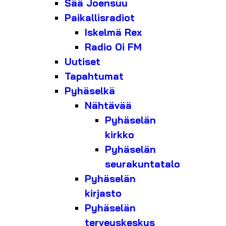
Sää Joensuu
Paikallisradiot
Iskelmä Rex
Radio Oi FM
Uutiset
Tapahtumat
Pyhäselkä
Nähtävää
Pyhäselän
kirkko
Pyhäselän
seurakuntatalo
Pyhäselän
kirjasto
Pyhäselän
terveyskeskus