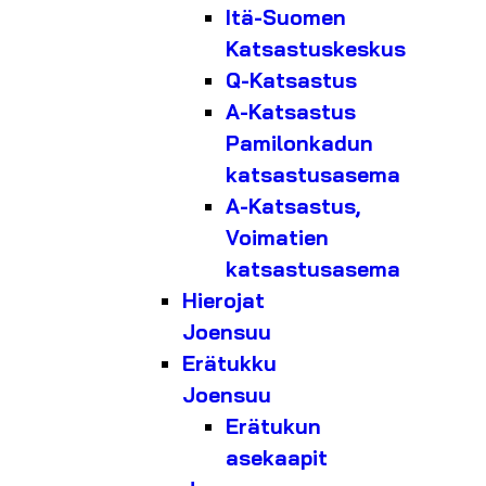
Itä-Suomen
Katsastuskeskus
Q-Katsastus
A-Katsastus
Pamilonkadun
katsastusasema
A-Katsastus,
Voimatien
katsastusasema
Hierojat
Joensuu
Erätukku
Joensuu
Erätukun
asekaapit