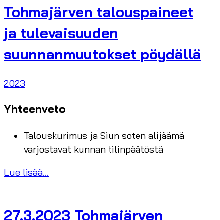
Tohmajärven talouspaineet
ja tulevaisuuden
suunnanmuutokset pöydällä
2023
Yhteenveto
Talouskurimus ja Siun soten alijäämä
varjostavat kunnan tilinpäätöstä
Lue lisää...
27.3.2023 Tohmajärven