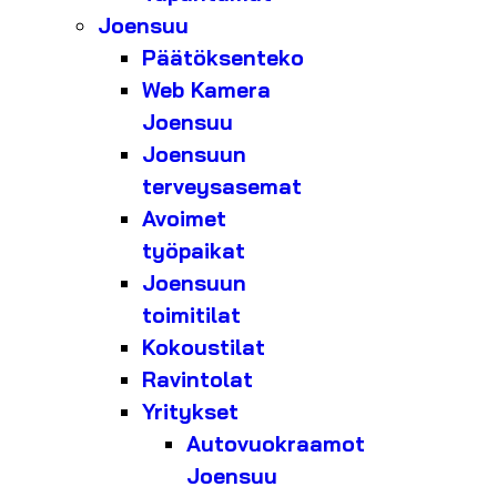
Joensuu
Päätöksenteko
Web Kamera
Joensuu
Joensuun
terveysasemat
Avoimet
työpaikat
Joensuun
toimitilat
Kokoustilat
Ravintolat
Yritykset
Autovuokraamot
Joensuu