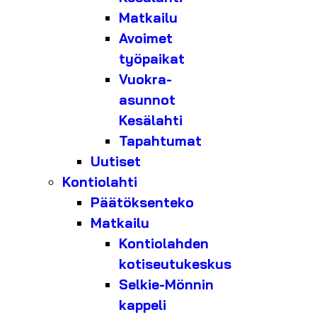
Matkailu
Avoimet
työpaikat
Vuokra-
asunnot
Kesälahti
Tapahtumat
Uutiset
Kontiolahti
Päätöksenteko
Matkailu
Kontiolahden
kotiseutukeskus
Selkie-Mönnin
kappeli