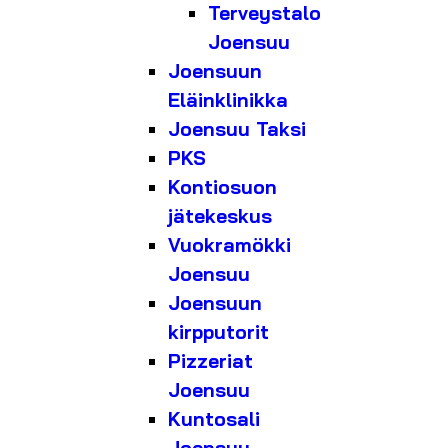
Terveystalo
Joensuu
Joensuun
Eläinklinikka
Joensuu Taksi
PKS
Kontiosuon
jätekeskus
Vuokramökki
Joensuu
Joensuun
kirpputorit
Pizzeriat
Joensuu
Kuntosali