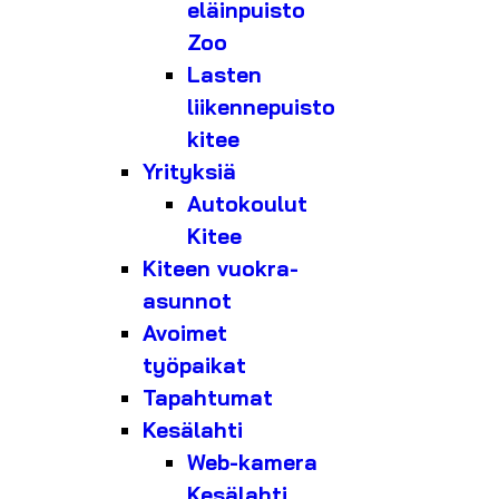
eläinpuisto
Zoo
Lasten
liikennepuisto
kitee
Yrityksiä
Autokoulut
Kitee
Kiteen vuokra-
asunnot
Avoimet
työpaikat
Tapahtumat
Kesälahti
Web-kamera
Kesälahti