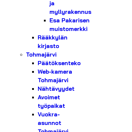
ja
myllyrakennus
Esa Pakarisen
muistomerkki
Rääkkylän
kirjasto
Tohmajärvi
Päätöksenteko
Web-kamera
Tohmajärvi
Nähtävyydet
Avoimet
työpaikat
Vuokra-
asunnot
Tohmajärvi