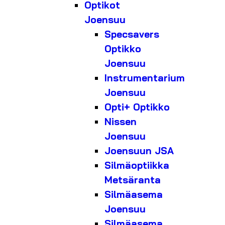
Optikot
Joensuu
Specsavers
Optikko
Joensuu
Instrumentarium
Joensuu
Opti+ Optikko
Nissen
Joensuu
Joensuun JSA
Silmäoptiikka
Metsäranta
Silmäasema
Joensuu
Silmäasema