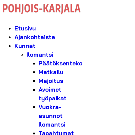
Etusivu
Ajankohtaista
Kunnat
Ilomantsi
Päätöksenteko
Matkailu
Majoitus
Avoimet
työpaikat
Vuokra-
asunnot
Ilomantsi
Tapahtumat