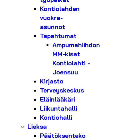
Kontiolahden
vuokra-
asunnot
Tapahtumat
Ampumahiihdon
MM-kisat
Kontiolahti -
Joensuu
Kirjasto
Terveyskeskus
Eläinlääkäri
Liikuntahalli
Kontiohalli
Lieksa
Päätöksenteko