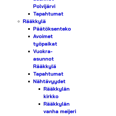
Polvijärvi
Tapahtumat
Rääkkylä
Päätöksenteko
Avoimet
työpaikat
Vuokra-
asunnot
Rääkkylä
Tapahtumat
Nähtävyydet
Rääkkylän
kirkko
Rääkkylän
vanha meijeri