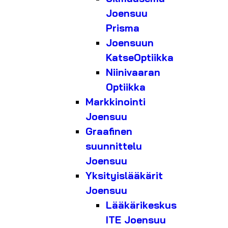
Joensuu
Prisma
Joensuun
KatseOptiikka
Niinivaaran
Optiikka
Markkinointi
Joensuu
Graafinen
suunnittelu
Joensuu
Yksityislääkärit
Joensuu
Lääkärikeskus
ITE Joensuu