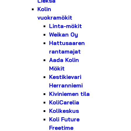
Lieksa
Kolin
vuokramökit
Linta-mökit
Weikan Oy
Hattusaaren
rantamajat
Aada Kolin
Mökit
Kestikievari
Herranniemi
Kiviniemen tila
KoliCarelia
Kolikeskus
Koli Future
Freetime