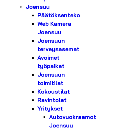
Joensuu
Päätöksenteko
Web Kamera
Joensuu
Joensuun
terveysasemat
Avoimet
työpaikat
Joensuun
toimitilat
Kokoustilat
Ravintolat
Yritykset
Autovuokraamot
Joensuu