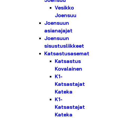
Joensuu
Vesikko
Joensuu
Joensuun
asianajajat
Joensuun
sisustusliikkeet
Katsastusasemat
Katsastus
Kovalainen
K1-
Katsastajat
Kateka
K1-
Katsastajat
Kateka