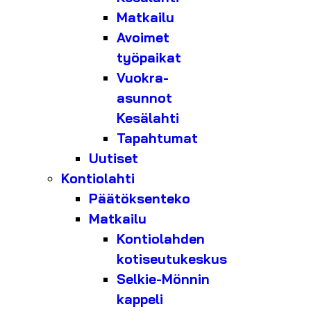
Matkailu
Avoimet
työpaikat
Vuokra-
asunnot
Kesälahti
Tapahtumat
Uutiset
Kontiolahti
Päätöksenteko
Matkailu
Kontiolahden
kotiseutukeskus
Selkie-Mönnin
kappeli