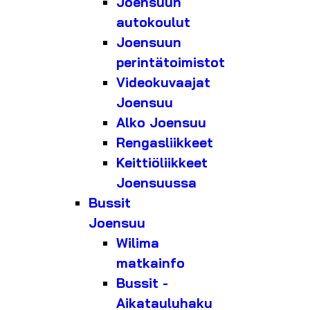
Joensuun
autokoulut
Joensuun
perintätoimistot
Videokuvaajat
Joensuu
Alko Joensuu
Rengasliikkeet
Keittiöliikkeet
Joensuussa
Bussit
Joensuu
Wilima
matkainfo
Bussit -
Aikatauluhaku