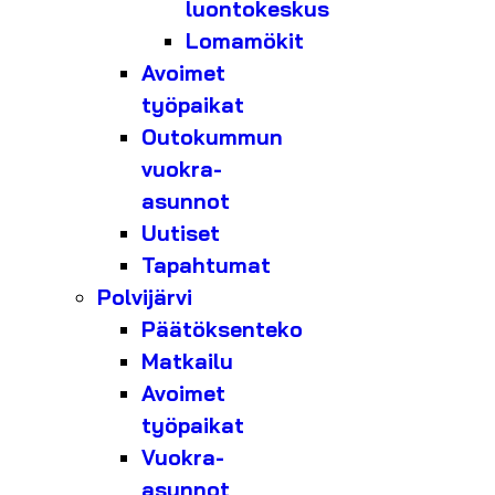
luontokeskus
Lomamökit
Avoimet
työpaikat
Outokummun
vuokra-
asunnot
Uutiset
Tapahtumat
Polvijärvi
Päätöksenteko
Matkailu
Avoimet
työpaikat
Vuokra-
asunnot