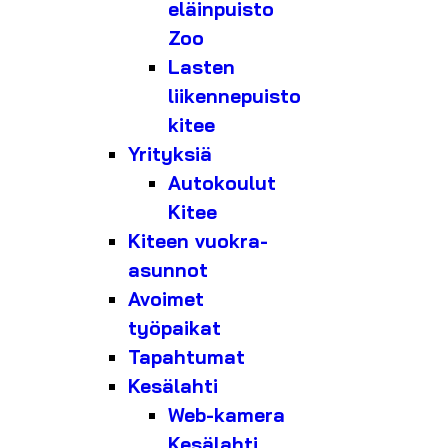
eläinpuisto
Zoo
Lasten
liikennepuisto
kitee
Yrityksiä
Autokoulut
Kitee
Kiteen vuokra-
asunnot
Avoimet
työpaikat
Tapahtumat
Kesälahti
Web-kamera
Kesälahti