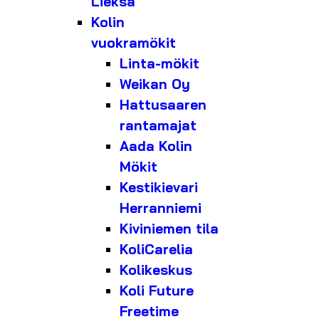
Lieksa
Kolin
vuokramökit
Linta-mökit
Weikan Oy
Hattusaaren
rantamajat
Aada Kolin
Mökit
Kestikievari
Herranniemi
Kiviniemen tila
KoliCarelia
Kolikeskus
Koli Future
Freetime