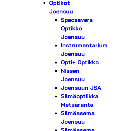
Optikot
Joensuu
Specsavers
Optikko
Joensuu
Instrumentarium
Joensuu
Opti+ Optikko
Nissen
Joensuu
Joensuun JSA
Silmäoptiikka
Metsäranta
Silmäasema
Joensuu
Silmäasema