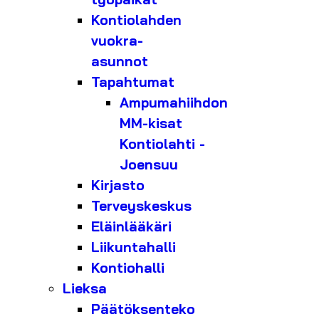
Kontiolahden
vuokra-
asunnot
Tapahtumat
Ampumahiihdon
MM-kisat
Kontiolahti -
Joensuu
Kirjasto
Terveyskeskus
Eläinlääkäri
Liikuntahalli
Kontiohalli
Lieksa
Päätöksenteko