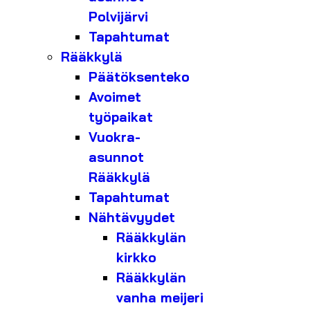
Polvijärvi
Tapahtumat
Rääkkylä
Päätöksenteko
Avoimet
työpaikat
Vuokra-
asunnot
Rääkkylä
Tapahtumat
Nähtävyydet
Rääkkylän
kirkko
Rääkkylän
vanha meijeri