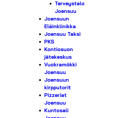
Terveystalo
Joensuu
Joensuun
Eläinklinikka
Joensuu Taksi
PKS
Kontiosuon
jätekeskus
Vuokramökki
Joensuu
Joensuun
kirpputorit
Pizzeriat
Joensuu
Kuntosali