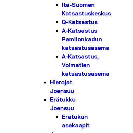
Itä-Suomen
Katsastuskeskus
Q-Katsastus
A-Katsastus
Pamilonkadun
katsastusasema
A-Katsastus,
Voimatien
katsastusasema
Hierojat
Joensuu
Erätukku
Joensuu
Erätukun
asekaapit