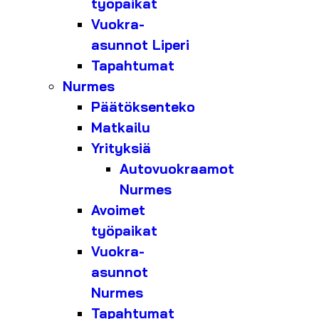
työpaikat
Vuokra-
asunnot Liperi
Tapahtumat
Nurmes
Päätöksenteko
Matkailu
Yrityksiä
Autovuokraamot
Nurmes
Avoimet
työpaikat
Vuokra-
asunnot
Nurmes
Tapahtumat