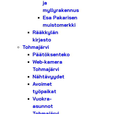
ja
myllyrakennus
Esa Pakarisen
muistomerkki
Rääkkylän
kirjasto
Tohmajärvi
Päätöksenteko
Web-kamera
Tohmajärvi
Nähtävyydet
Avoimet
työpaikat
Vuokra-
asunnot
Tohmajärvi