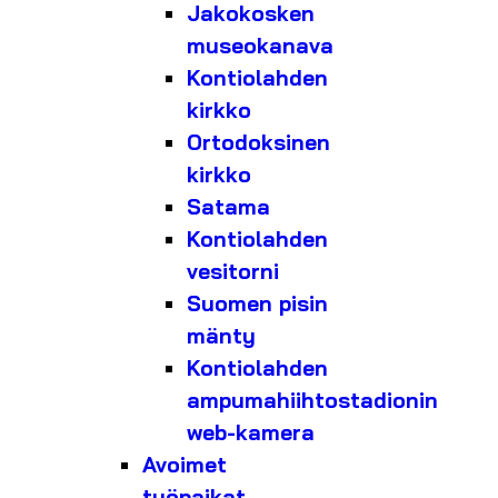
Jakokosken
museokanava
Kontiolahden
kirkko
Ortodoksinen
kirkko
Satama
Kontiolahden
vesitorni
Suomen pisin
mänty
Kontiolahden
ampumahiihtostadionin
web-kamera
Avoimet
työpaikat