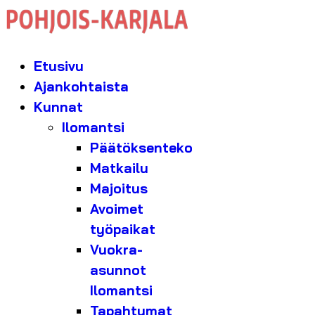
Etusivu
Ajankohtaista
Kunnat
Ilomantsi
Päätöksenteko
Matkailu
Majoitus
Avoimet
työpaikat
Vuokra-
asunnot
Ilomantsi
Tapahtumat