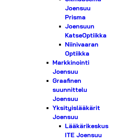
Joensuu
Prisma
Joensuun
KatseOptiikka
Niinivaaran
Optiikka
Markkinointi
Joensuu
Graafinen
suunnittelu
Joensuu
Yksityislääkärit
Joensuu
Lääkärikeskus
ITE Joensuu