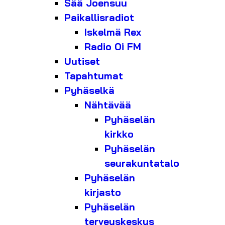
Sää Joensuu
Paikallisradiot
Iskelmä Rex
Radio Oi FM
Uutiset
Tapahtumat
Pyhäselkä
Nähtävää
Pyhäselän
kirkko
Pyhäselän
seurakuntatalo
Pyhäselän
kirjasto
Pyhäselän
terveyskeskus