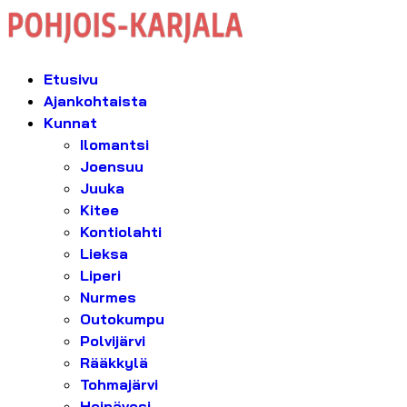
Etusivu
Ajankohtaista
Kunnat
Ilomantsi
Joensuu
Juuka
Kitee
Kontiolahti
Lieksa
Liperi
Nurmes
Outokumpu
Polvijärvi
Rääkkylä
Tohmajärvi
Heinävesi