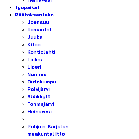
Työpaikat
Päätöksenteko
Joensuu
Ilomantsi
Juuka
Kitee
Kontiolahti
Lieksa
Liperi
Nurmes
Outokumpu
Polvijärvi
Rääkkylä
Tohmajärvi
Heinävesi
_______________
Pohjois-Karjalan
maakuntaliitto