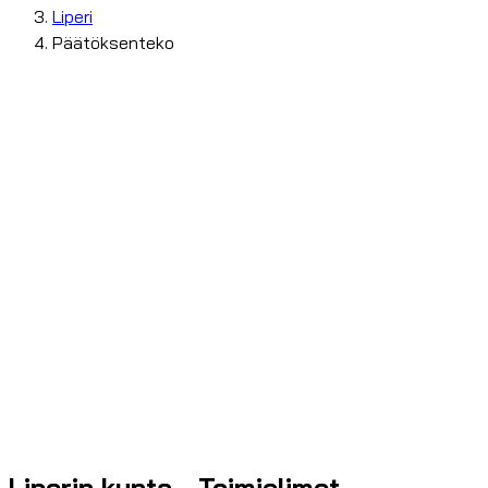
Liperi
Päätöksenteko
Liperin kunta - Toimielimet