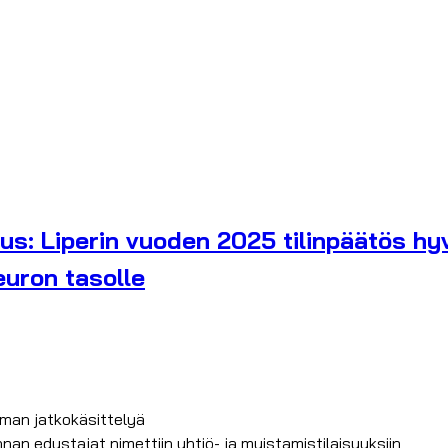
us: Liperin vuoden 2025 tilinpäätös hyv
euron tasolle
ilman jatkokäsittelyä
nnan edustajat nimettiin yhtiö- ja muistamistilaisuuksiin