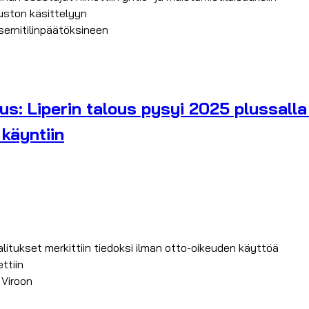
uston käsittelyyn
sernitilinpäätöksineen
tus: Liperin talous pysyi 2025 plussal
 käyntiin
litukset merkittiin tiedoksi ilman otto-oikeuden käyttöä
ttiin
 Viroon