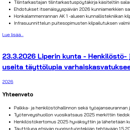
Tilintarkastajan tilintarkastuspöytäkirja käsiteltiin sal
Ehdotukset itsenäisyyspäivän 2026 kunniamerkkien saaji
Honkalammenrannan AK 1 -alueen kunnallistekniikan kilp
Infrasuunnittelun puitesopimusten kilpailutuksen valm
Lue lisää...
23.3.2026 Liperin kunta - Henkilöstö- 
useita täyttölupia varhaiskasvatukse
2026
Yhteenveto
Palkka- ja henkilöstöhallinnon sekä työajanseurannan 
Työterveyshuollon vuosikatsaus 2025 merkittiin tiedok
Henkilöstökertomus 2025 hyväksyttiin ja lähetetään ku
Täyttölupa etsivän nuorisotyöntekijän tehtävään 1.5.2