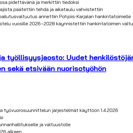
assa pidettävänä ja merkittiin tiedoksi
sta päätettiin tehdä ja aikataulu vahvistettiin
ailutusvaltuutus annettiin Pohjois-Karjalan hankintatoimelle
istelu vuosille 2026–2028 käynnistettiin hankintatoimen valt
ja työllisyysjaosto: Uudet henkilöstöjä
en sekä etsivään nuorisotyöhön
ja työvuorosuunnittelun järjestelmät käyttöön 1.4.2026
si
nnanhallitukselle ja valtuustolle
026 alkaen