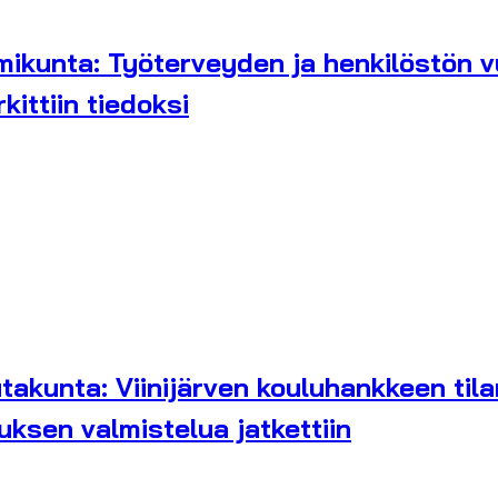
imikunta: Työterveyden ja henkilöstön 
ittiin tiedoksi
takunta: Viinijärven kouluhankkeen tila
uksen valmistelua jatkettiin