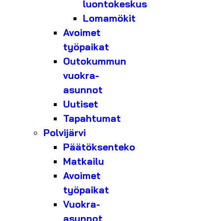
luontokeskus
Lomamökit
Avoimet
työpaikat
Outokummun
vuokra-
asunnot
Uutiset
Tapahtumat
Polvijärvi
Päätöksenteko
Matkailu
Avoimet
työpaikat
Vuokra-
asunnot