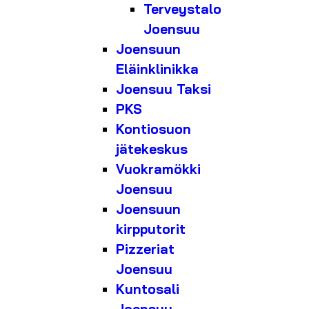
Terveystalo
Joensuu
Joensuun
Eläinklinikka
Joensuu Taksi
PKS
Kontiosuon
jätekeskus
Vuokramökki
Joensuu
Joensuun
kirpputorit
Pizzeriat
Joensuu
Kuntosali