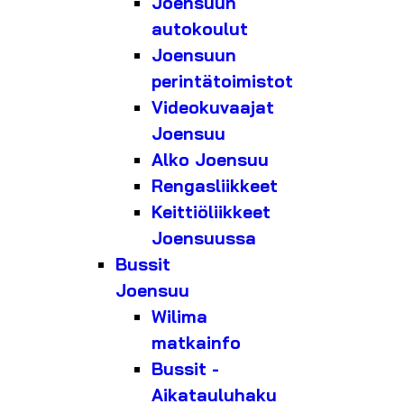
Joensuun
autokoulut
Joensuun
perintätoimistot
Videokuvaajat
Joensuu
Alko Joensuu
Rengasliikkeet
Keittiöliikkeet
Joensuussa
Bussit
Joensuu
Wilima
matkainfo
Bussit -
Aikatauluhaku