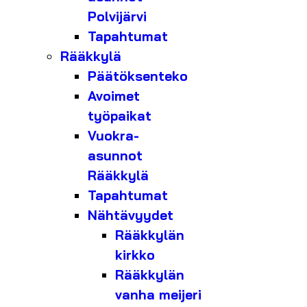
Polvijärvi
Tapahtumat
Rääkkylä
Päätöksenteko
Avoimet
työpaikat
Vuokra-
asunnot
Rääkkylä
Tapahtumat
Nähtävyydet
Rääkkylän
kirkko
Rääkkylän
vanha meijeri