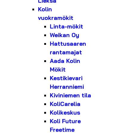
Lieksa
Kolin
vuokramökit
Linta-mökit
Weikan Oy
Hattusaaren
rantamajat
Aada Kolin
Mökit
Kestikievari
Herranniemi
Kiviniemen tila
KoliCarelia
Kolikeskus
Koli Future
Freetime