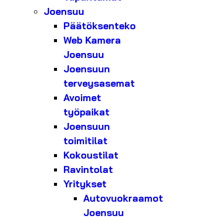
Joensuu
Päätöksenteko
Web Kamera
Joensuu
Joensuun
terveysasemat
Avoimet
työpaikat
Joensuun
toimitilat
Kokoustilat
Ravintolat
Yritykset
Autovuokraamot
Joensuu