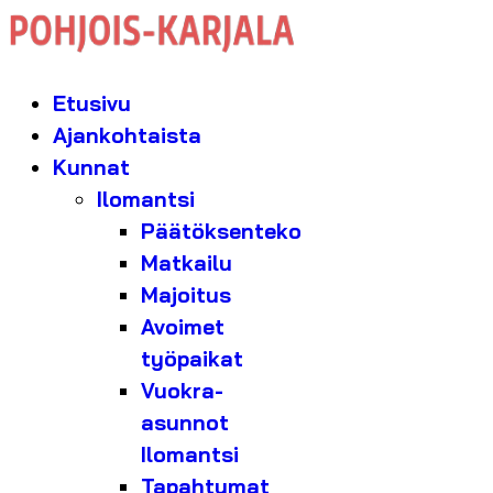
Etusivu
Ajankohtaista
Kunnat
Ilomantsi
Päätöksenteko
Matkailu
Majoitus
Avoimet
työpaikat
Vuokra-
asunnot
Ilomantsi
Tapahtumat