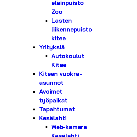
eläinpuisto
Zoo
Lasten
liikennepuisto
kitee
Yrityksiä
Autokoulut
Kitee
Kiteen vuokra-
asunnot
Avoimet
työpaikat
Tapahtumat
Kesälahti
Web-kamera
Kesälahti