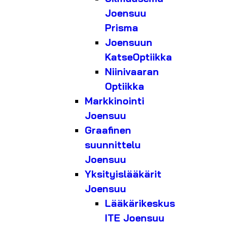
Joensuu
Prisma
Joensuun
KatseOptiikka
Niinivaaran
Optiikka
Markkinointi
Joensuu
Graafinen
suunnittelu
Joensuu
Yksityislääkärit
Joensuu
Lääkärikeskus
ITE Joensuu