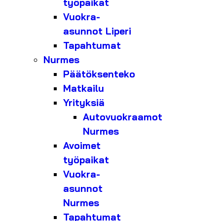
työpaikat
Vuokra-
asunnot Liperi
Tapahtumat
Nurmes
Päätöksenteko
Matkailu
Yrityksiä
Autovuokraamot
Nurmes
Avoimet
työpaikat
Vuokra-
asunnot
Nurmes
Tapahtumat