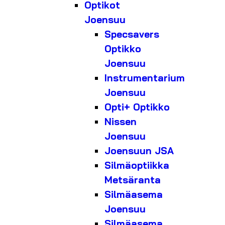
Optikot
Joensuu
Specsavers
Optikko
Joensuu
Instrumentarium
Joensuu
Opti+ Optikko
Nissen
Joensuu
Joensuun JSA
Silmäoptiikka
Metsäranta
Silmäasema
Joensuu
Silmäasema