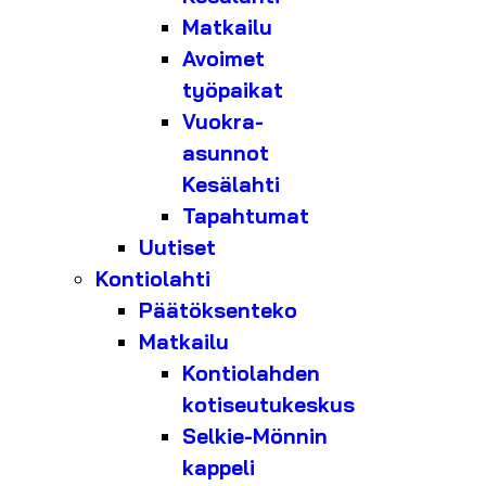
Matkailu
Avoimet
työpaikat
Vuokra-
asunnot
Kesälahti
Tapahtumat
Uutiset
Kontiolahti
Päätöksenteko
Matkailu
Kontiolahden
kotiseutukeskus
Selkie-Mönnin
kappeli