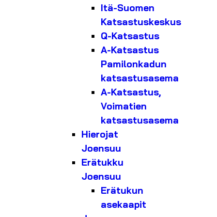
Itä-Suomen
Katsastuskeskus
Q-Katsastus
A-Katsastus
Pamilonkadun
katsastusasema
A-Katsastus,
Voimatien
katsastusasema
Hierojat
Joensuu
Erätukku
Joensuu
Erätukun
asekaapit