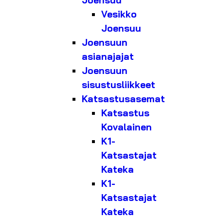
Joensuu
Vesikko
Joensuu
Joensuun
asianajajat
Joensuun
sisustusliikkeet
Katsastusasemat
Katsastus
Kovalainen
K1-
Katsastajat
Kateka
K1-
Katsastajat
Kateka