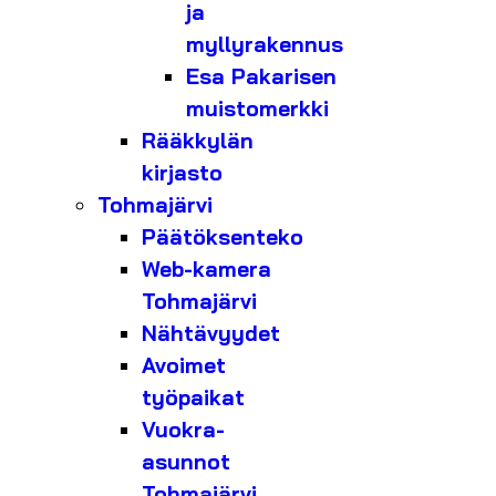
ja
myllyrakennus
Esa Pakarisen
muistomerkki
Rääkkylän
kirjasto
Tohmajärvi
Päätöksenteko
Web-kamera
Tohmajärvi
Nähtävyydet
Avoimet
työpaikat
Vuokra-
asunnot
Tohmajärvi