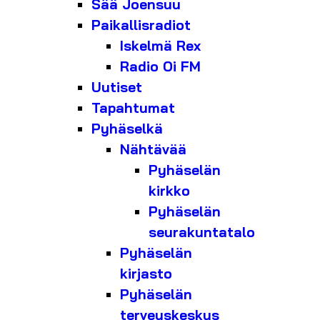
Sää Joensuu
Paikallisradiot
Iskelmä Rex
Radio Oi FM
Uutiset
Tapahtumat
Pyhäselkä
Nähtävää
Pyhäselän
kirkko
Pyhäselän
seurakuntatalo
Pyhäselän
kirjasto
Pyhäselän
terveyskeskus