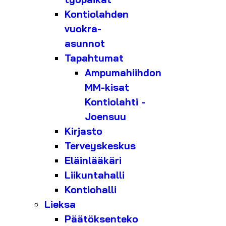
Kontiolahden
vuokra-
asunnot
Tapahtumat
Ampumahiihdon
MM-kisat
Kontiolahti -
Joensuu
Kirjasto
Terveyskeskus
Eläinlääkäri
Liikuntahalli
Kontiohalli
Lieksa
Päätöksenteko