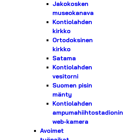
Jakokosken
museokanava
Kontiolahden
kirkko
Ortodoksinen
kirkko
Satama
Kontiolahden
vesitorni
Suomen pisin
mänty
Kontiolahden
ampumahiihtostadionin
web-kamera
Avoimet
työpaikat