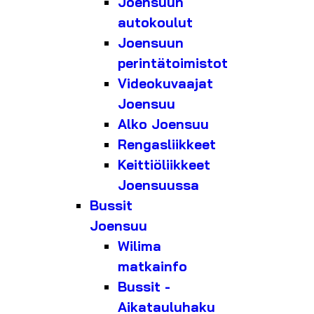
Joensuun
autokoulut
Joensuun
perintätoimistot
Videokuvaajat
Joensuu
Alko Joensuu
Rengasliikkeet
Keittiöliikkeet
Joensuussa
Bussit
Joensuu
Wilima
matkainfo
Bussit -
Aikatauluhaku