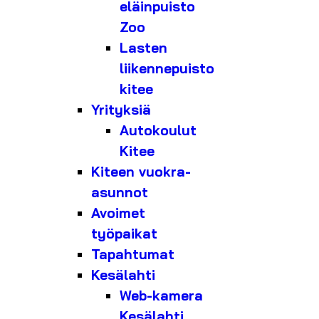
eläinpuisto
Zoo
Lasten
liikennepuisto
kitee
Yrityksiä
Autokoulut
Kitee
Kiteen vuokra-
asunnot
Avoimet
työpaikat
Tapahtumat
Kesälahti
Web-kamera
Kesälahti