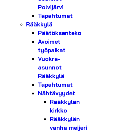
Polvijärvi
Tapahtumat
Rääkkylä
Päätöksenteko
Avoimet
työpaikat
Vuokra-
asunnot
Rääkkylä
Tapahtumat
Nähtävyydet
Rääkkylän
kirkko
Rääkkylän
vanha meijeri