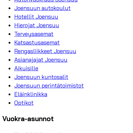
Joensuun autokoulut
Hotellit Joensuu
Hierojat Joensuu
Terveysasemat
Katsastusasemat
Rengasliikkeet Joensuu
Asianajajat Joensuu
Aikuisille
Joensuun kuntosalit
Joensuun perintätoimistot
Eläinklinikka
Optikot
Vuokra-asunnot