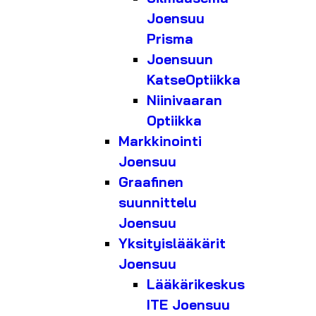
Joensuu
Prisma
Joensuun
KatseOptiikka
Niinivaaran
Optiikka
Markkinointi
Joensuu
Graafinen
suunnittelu
Joensuu
Yksityislääkärit
Joensuu
Lääkärikeskus
ITE Joensuu