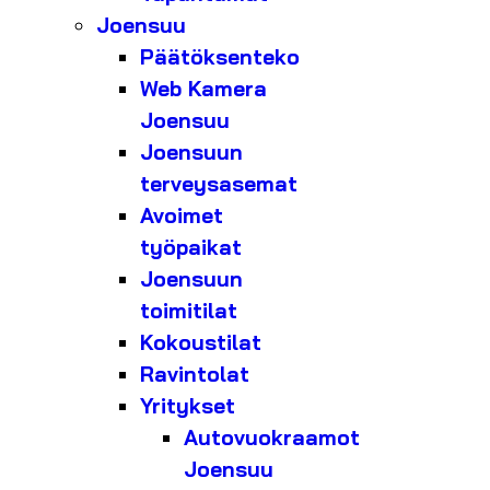
Joensuu
Päätöksenteko
Web Kamera
Joensuu
Joensuun
terveysasemat
Avoimet
työpaikat
Joensuun
toimitilat
Kokoustilat
Ravintolat
Yritykset
Autovuokraamot
Joensuu