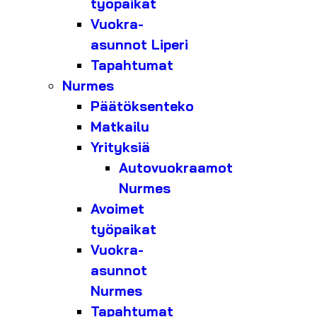
työpaikat
Vuokra-
asunnot Liperi
Tapahtumat
Nurmes
Päätöksenteko
Matkailu
Yrityksiä
Autovuokraamot
Nurmes
Avoimet
työpaikat
Vuokra-
asunnot
Nurmes
Tapahtumat