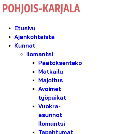
Etusivu
Ajankohtaista
Kunnat
Ilomantsi
Päätöksenteko
Matkailu
Majoitus
Avoimet
työpaikat
Vuokra-
asunnot
Ilomantsi
Tapahtumat