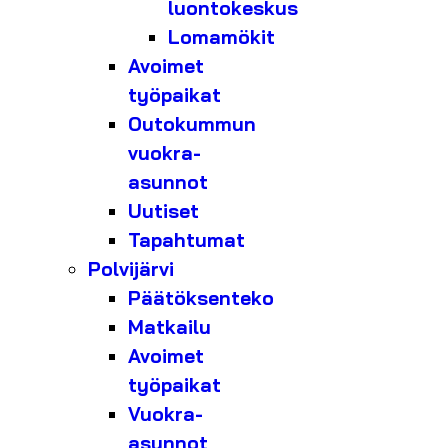
luontokeskus
Lomamökit
Avoimet
työpaikat
Outokummun
vuokra-
asunnot
Uutiset
Tapahtumat
Polvijärvi
Päätöksenteko
Matkailu
Avoimet
työpaikat
Vuokra-
asunnot