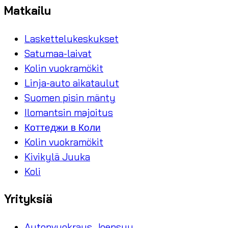
Matkailu
Laskettelukeskukset
Satumaa-laivat
Kolin vuokramökit
Linja-auto aikataulut
Suomen pisin mänty
Ilomantsin majoitus
Коттеджи в Коли
Kolin vuokramökit
Kivikylä Juuka
Koli
Yrityksiä
Autonvuokraus Joensuu