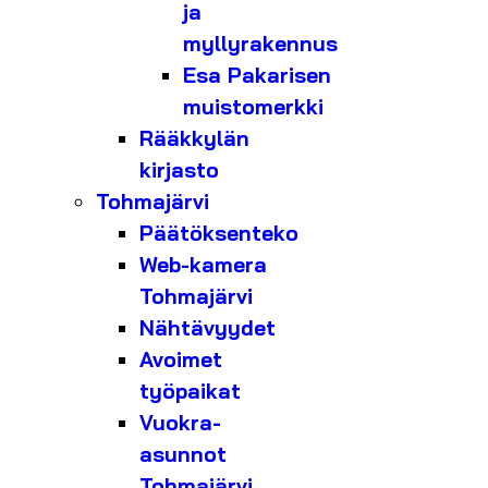
ja
myllyrakennus
Esa Pakarisen
muistomerkki
Rääkkylän
kirjasto
Tohmajärvi
Päätöksenteko
Web-kamera
Tohmajärvi
Nähtävyydet
Avoimet
työpaikat
Vuokra-
asunnot
Tohmajärvi