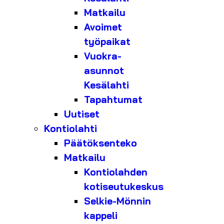
Matkailu
Avoimet
työpaikat
Vuokra-
asunnot
Kesälahti
Tapahtumat
Uutiset
Kontiolahti
Päätöksenteko
Matkailu
Kontiolahden
kotiseutukeskus
Selkie-Mönnin
kappeli