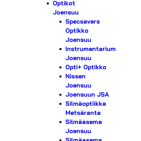
Optikot
Joensuu
Specsavers
Optikko
Joensuu
Instrumentarium
Joensuu
Opti+ Optikko
Nissen
Joensuu
Joensuun JSA
Silmäoptiikka
Metsäranta
Silmäasema
Joensuu
Silmäasema