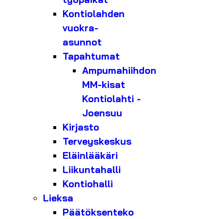
Kontiolahden
vuokra-
asunnot
Tapahtumat
Ampumahiihdon
MM-kisat
Kontiolahti -
Joensuu
Kirjasto
Terveyskeskus
Eläinlääkäri
Liikuntahalli
Kontiohalli
Lieksa
Päätöksenteko