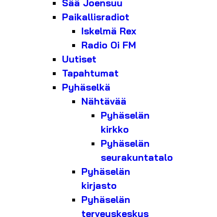
Sää Joensuu
Paikallisradiot
Iskelmä Rex
Radio Oi FM
Uutiset
Tapahtumat
Pyhäselkä
Nähtävää
Pyhäselän
kirkko
Pyhäselän
seurakuntatalo
Pyhäselän
kirjasto
Pyhäselän
terveyskeskus