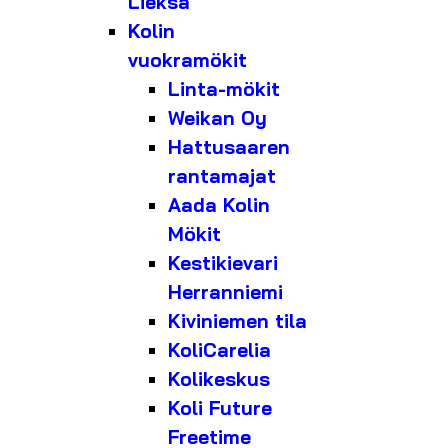
Lieksa
Kolin
vuokramökit
Linta-mökit
Weikan Oy
Hattusaaren
rantamajat
Aada Kolin
Mökit
Kestikievari
Herranniemi
Kiviniemen tila
KoliCarelia
Kolikeskus
Koli Future
Freetime