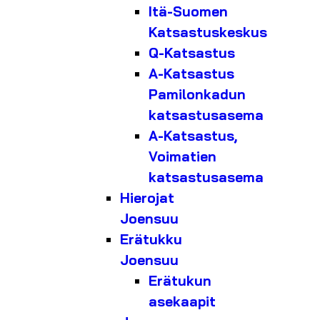
Itä-Suomen
Katsastuskeskus
Q-Katsastus
A-Katsastus
Pamilonkadun
katsastusasema
A-Katsastus,
Voimatien
katsastusasema
Hierojat
Joensuu
Erätukku
Joensuu
Erätukun
asekaapit