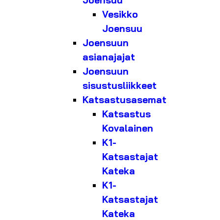
Joensuu
Vesikko
Joensuu
Joensuun
asianajajat
Joensuun
sisustusliikkeet
Katsastusasemat
Katsastus
Kovalainen
K1-
Katsastajat
Kateka
K1-
Katsastajat
Kateka