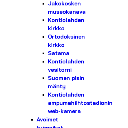
Jakokosken
museokanava
Kontiolahden
kirkko
Ortodoksinen
kirkko
Satama
Kontiolahden
vesitorni
Suomen pisin
mänty
Kontiolahden
ampumahiihtostadionin
web-kamera
Avoimet
työpaikat