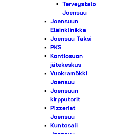
Terveystalo
Joensuu
Joensuun
Eläinklinikka
Joensuu Taksi
PKS
Kontiosuon
jätekeskus
Vuokramökki
Joensuu
Joensuun
kirpputorit
Pizzeriat
Joensuu
Kuntosali