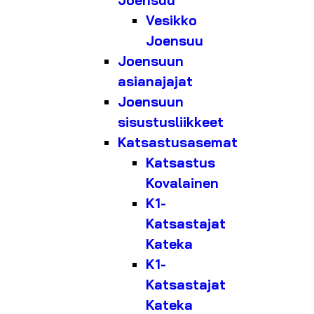
Joensuu
Vesikko
Joensuu
Joensuun
asianajajat
Joensuun
sisustusliikkeet
Katsastusasemat
Katsastus
Kovalainen
K1-
Katsastajat
Kateka
K1-
Katsastajat
Kateka