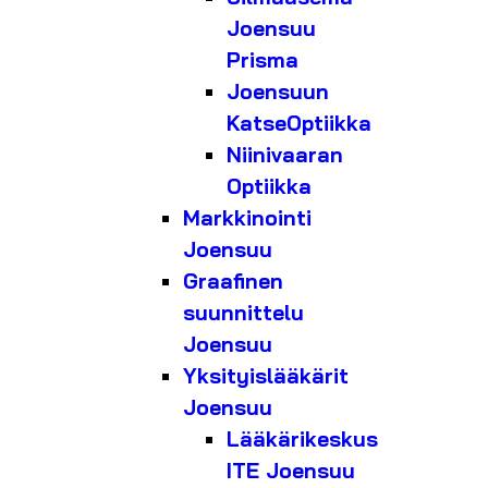
Joensuu
Prisma
Joensuun
KatseOptiikka
Niinivaaran
Optiikka
Markkinointi
Joensuu
Graafinen
suunnittelu
Joensuu
Yksityislääkärit
Joensuu
Lääkärikeskus
ITE Joensuu