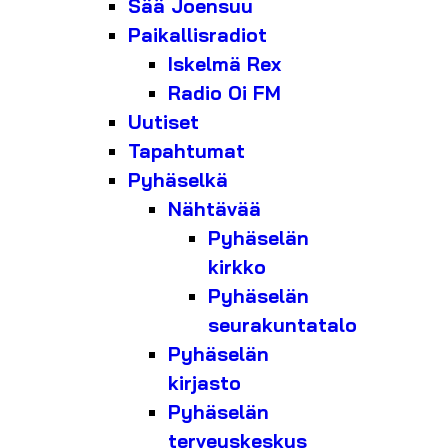
Sää Joensuu
Paikallisradiot
Iskelmä Rex
Radio Oi FM
Uutiset
Tapahtumat
Pyhäselkä
Nähtävää
Pyhäselän
kirkko
Pyhäselän
seurakuntatalo
Pyhäselän
kirjasto
Pyhäselän
terveyskeskus