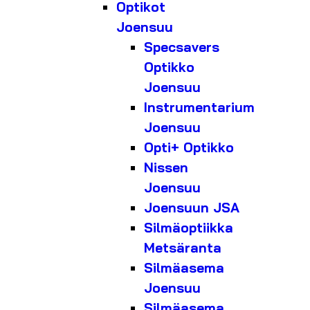
Optikot
Joensuu
Specsavers
Optikko
Joensuu
Instrumentarium
Joensuu
Opti+ Optikko
Nissen
Joensuu
Joensuun JSA
Silmäoptiikka
Metsäranta
Silmäasema
Joensuu
Silmäasema