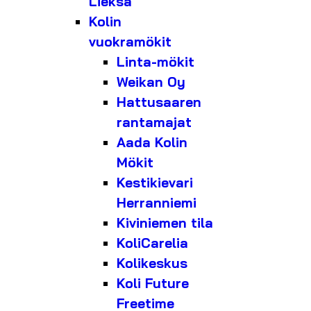
Lieksa
Kolin
vuokramökit
Linta-mökit
Weikan Oy
Hattusaaren
rantamajat
Aada Kolin
Mökit
Kestikievari
Herranniemi
Kiviniemen tila
KoliCarelia
Kolikeskus
Koli Future
Freetime