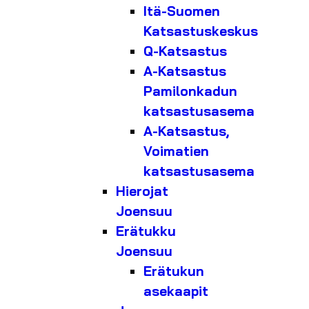
Itä-Suomen
Katsastuskeskus
Q-Katsastus
A-Katsastus
Pamilonkadun
katsastusasema
A-Katsastus,
Voimatien
katsastusasema
Hierojat
Joensuu
Erätukku
Joensuu
Erätukun
asekaapit