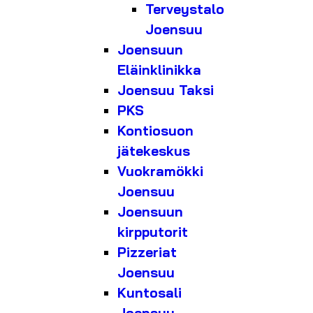
Terveystalo
Joensuu
Joensuun
Eläinklinikka
Joensuu Taksi
PKS
Kontiosuon
jätekeskus
Vuokramökki
Joensuu
Joensuun
kirpputorit
Pizzeriat
Joensuu
Kuntosali