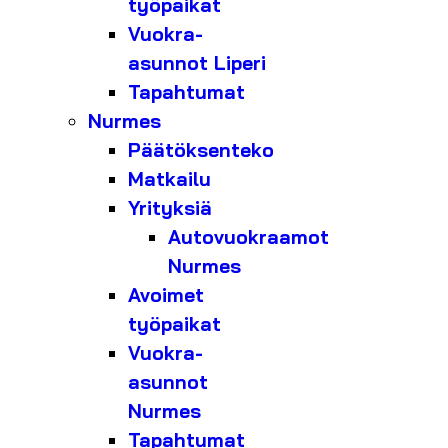
työpaikat
Vuokra-
asunnot Liperi
Tapahtumat
Nurmes
Päätöksenteko
Matkailu
Yrityksiä
Autovuokraamot
Nurmes
Avoimet
työpaikat
Vuokra-
asunnot
Nurmes
Tapahtumat