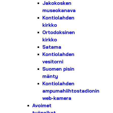
Jakokosken
museokanava
Kontiolahden
kirkko
Ortodoksinen
kirkko
Satama
Kontiolahden
vesitorni
Suomen pisin
mänty
Kontiolahden
ampumahiihtostadionin
web-kamera
Avoimet
työpaikat