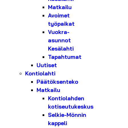
Matkailu
Avoimet
työpaikat
Vuokra-
asunnot
Kesälahti
Tapahtumat
Uutiset
Kontiolahti
Päätöksenteko
Matkailu
Kontiolahden
kotiseutukeskus
Selkie-Mönnin
kappeli