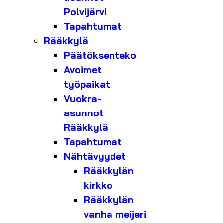
Polvijärvi
Tapahtumat
Rääkkylä
Päätöksenteko
Avoimet
työpaikat
Vuokra-
asunnot
Rääkkylä
Tapahtumat
Nähtävyydet
Rääkkylän
kirkko
Rääkkylän
vanha meijeri