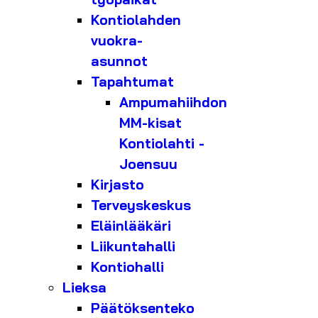
Kontiolahden
vuokra-
asunnot
Tapahtumat
Ampumahiihdon
MM-kisat
Kontiolahti -
Joensuu
Kirjasto
Terveyskeskus
Eläinlääkäri
Liikuntahalli
Kontiohalli
Lieksa
Päätöksenteko