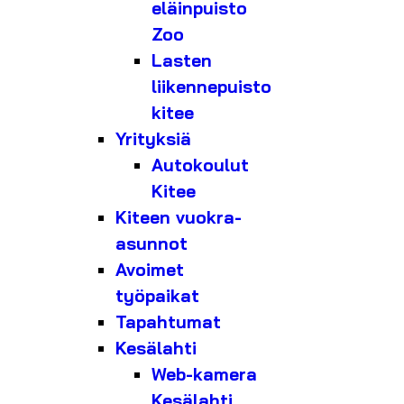
eläinpuisto
Zoo
Lasten
liikennepuisto
kitee
Yrityksiä
Autokoulut
Kitee
Kiteen vuokra-
asunnot
Avoimet
työpaikat
Tapahtumat
Kesälahti
Web-kamera
Kesälahti