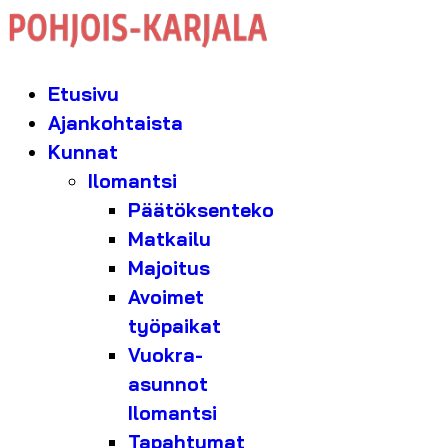
Etusivu
Ajankohtaista
Kunnat
Ilomantsi
Päätöksenteko
Matkailu
Majoitus
Avoimet
työpaikat
Vuokra-
asunnot
Ilomantsi
Tapahtumat