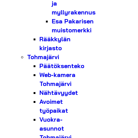
ja
myllyrakennus
Esa Pakarisen
muistomerkki
Rääkkylän
kirjasto
Tohmajärvi
Päätöksenteko
Web-kamera
Tohmajärvi
Nähtävyydet
Avoimet
työpaikat
Vuokra-
asunnot
Tohmajärvi