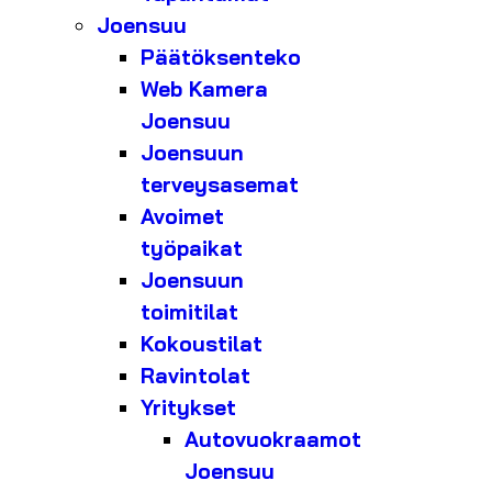
Joensuu
Päätöksenteko
Web Kamera
Joensuu
Joensuun
terveysasemat
Avoimet
työpaikat
Joensuun
toimitilat
Kokoustilat
Ravintolat
Yritykset
Autovuokraamot
Joensuu