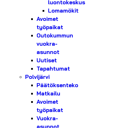
luontokeskus
Lomamökit
Avoimet
työpaikat
Outokummun
vuokra-
asunnot
Uutiset
Tapahtumat
Polvijärvi
Päätöksenteko
Matkailu
Avoimet
työpaikat
Vuokra-
asunnot