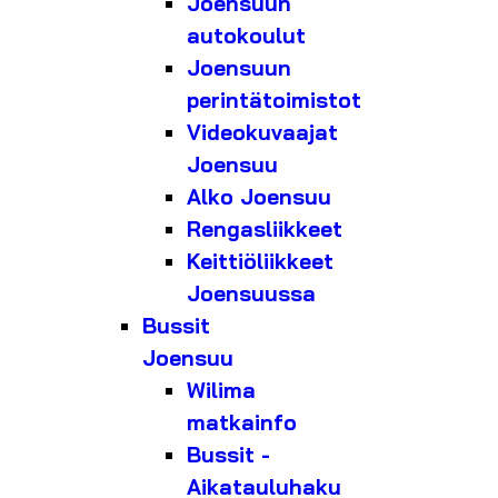
Joensuun
autokoulut
Joensuun
perintätoimistot
Videokuvaajat
Joensuu
Alko Joensuu
Rengasliikkeet
Keittiöliikkeet
Joensuussa
Bussit
Joensuu
Wilima
matkainfo
Bussit -
Aikatauluhaku