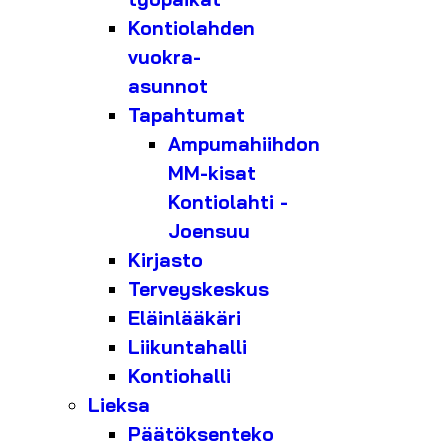
Kontiolahden
vuokra-
asunnot
Tapahtumat
Ampumahiihdon
MM-kisat
Kontiolahti -
Joensuu
Kirjasto
Terveyskeskus
Eläinlääkäri
Liikuntahalli
Kontiohalli
Lieksa
Päätöksenteko