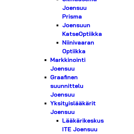
Joensuu
Prisma
Joensuun
KatseOptiikka
Niinivaaran
Optiikka
Markkinointi
Joensuu
Graafinen
suunnittelu
Joensuu
Yksityislääkärit
Joensuu
Lääkärikeskus
ITE Joensuu