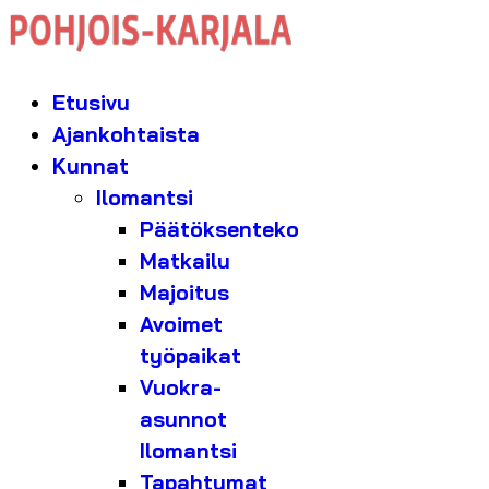
Etusivu
Ajankohtaista
Kunnat
Ilomantsi
Päätöksenteko
Matkailu
Majoitus
Avoimet
työpaikat
Vuokra-
asunnot
Ilomantsi
Tapahtumat