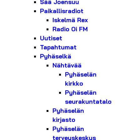
Sää Joensuu
Paikallisradiot
Iskelmä Rex
Radio Oi FM
Uutiset
Tapahtumat
Pyhäselkä
Nähtävää
Pyhäselän
kirkko
Pyhäselän
seurakuntatalo
Pyhäselän
kirjasto
Pyhäselän
terveyskeskus