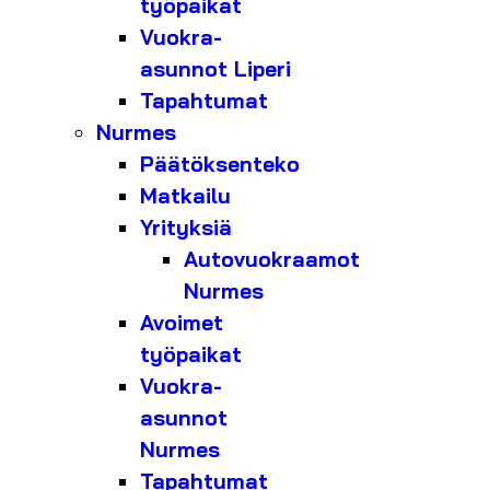
työpaikat
Vuokra-
asunnot Liperi
Tapahtumat
Nurmes
Päätöksenteko
Matkailu
Yrityksiä
Autovuokraamot
Nurmes
Avoimet
työpaikat
Vuokra-
asunnot
Nurmes
Tapahtumat