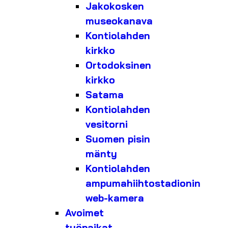
Jakokosken
museokanava
Kontiolahden
kirkko
Ortodoksinen
kirkko
Satama
Kontiolahden
vesitorni
Suomen pisin
mänty
Kontiolahden
ampumahiihtostadionin
web-kamera
Avoimet
työpaikat