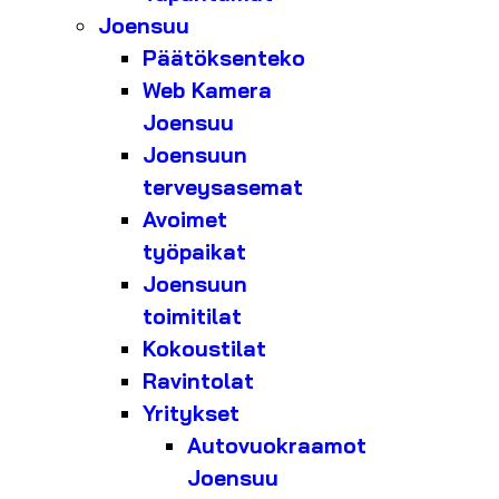
Joensuu
Päätöksenteko
Web Kamera
Joensuu
Joensuun
terveysasemat
Avoimet
työpaikat
Joensuun
toimitilat
Kokoustilat
Ravintolat
Yritykset
Autovuokraamot
Joensuu