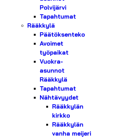
Polvijärvi
Tapahtumat
Rääkkylä
Päätöksenteko
Avoimet
työpaikat
Vuokra-
asunnot
Rääkkylä
Tapahtumat
Nähtävyydet
Rääkkylän
kirkko
Rääkkylän
vanha meijeri