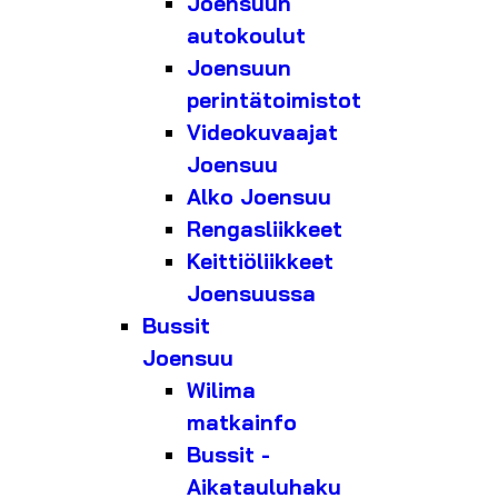
Joensuun
autokoulut
Joensuun
perintätoimistot
Videokuvaajat
Joensuu
Alko Joensuu
Rengasliikkeet
Keittiöliikkeet
Joensuussa
Bussit
Joensuu
Wilima
matkainfo
Bussit -
Aikatauluhaku