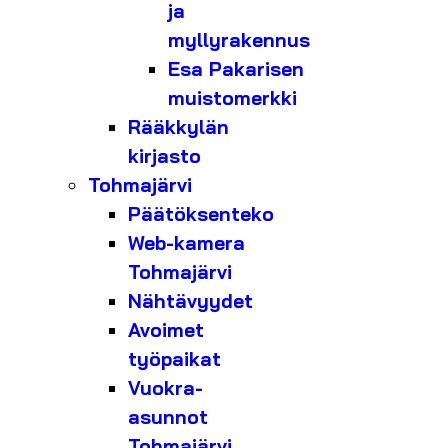
ja
myllyrakennus
Esa Pakarisen
muistomerkki
Rääkkylän
kirjasto
Tohmajärvi
Päätöksenteko
Web-kamera
Tohmajärvi
Nähtävyydet
Avoimet
työpaikat
Vuokra-
asunnot
Tohmajärvi