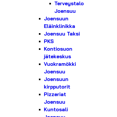
Terveystalo
Joensuu
Joensuun
Eläinklinikka
Joensuu Taksi
PKS
Kontiosuon
jätekeskus
Vuokramökki
Joensuu
Joensuun
kirpputorit
Pizzeriat
Joensuu
Kuntosali