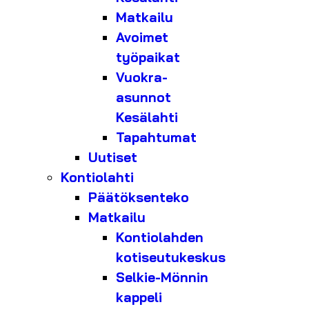
Matkailu
Avoimet
työpaikat
Vuokra-
asunnot
Kesälahti
Tapahtumat
Uutiset
Kontiolahti
Päätöksenteko
Matkailu
Kontiolahden
kotiseutukeskus
Selkie-Mönnin
kappeli