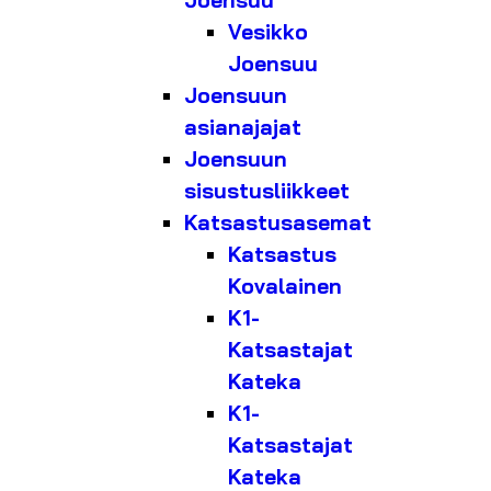
Joensuu
Vesikko
Joensuu
Joensuun
asianajajat
Joensuun
sisustusliikkeet
Katsastusasemat
Katsastus
Kovalainen
K1-
Katsastajat
Kateka
K1-
Katsastajat
Kateka