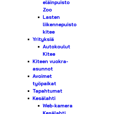
eläinpuisto
Zoo
Lasten
liikennepuisto
kitee
Yrityksiä
Autokoulut
Kitee
Kiteen vuokra-
asunnot
Avoimet
työpaikat
Tapahtumat
Kesälahti
Web-kamera
Kesälahti