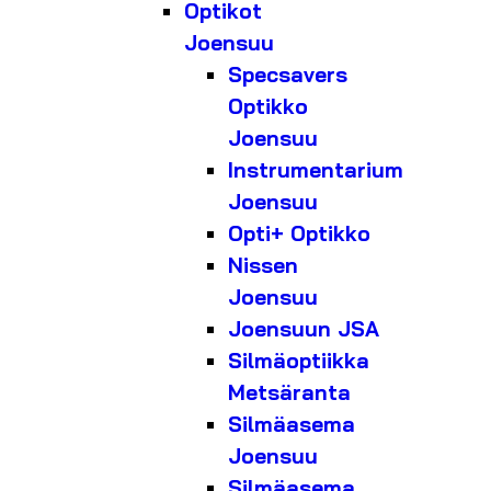
Optikot
Joensuu
Specsavers
Optikko
Joensuu
Instrumentarium
Joensuu
Opti+ Optikko
Nissen
Joensuu
Joensuun JSA
Silmäoptiikka
Metsäranta
Silmäasema
Joensuu
Silmäasema