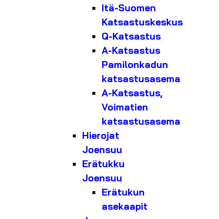
Itä-Suomen
Katsastuskeskus
Q-Katsastus
A-Katsastus
Pamilonkadun
katsastusasema
A-Katsastus,
Voimatien
katsastusasema
Hierojat
Joensuu
Erätukku
Joensuu
Erätukun
asekaapit