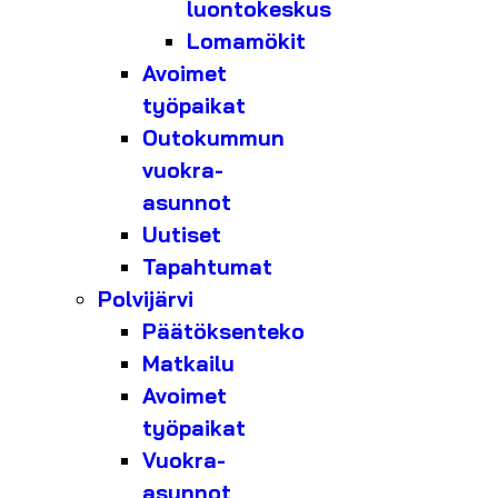
luontokeskus
Lomamökit
Avoimet
työpaikat
Outokummun
vuokra-
asunnot
Uutiset
Tapahtumat
Polvijärvi
Päätöksenteko
Matkailu
Avoimet
työpaikat
Vuokra-
asunnot