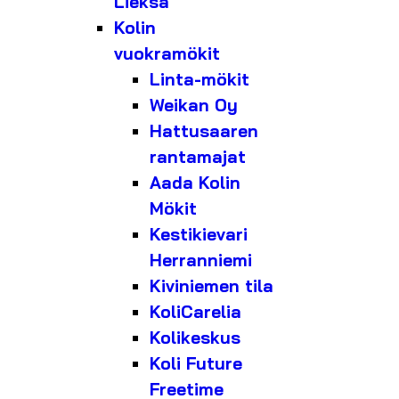
Lieksa
Kolin
vuokramökit
Linta-mökit
Weikan Oy
Hattusaaren
rantamajat
Aada Kolin
Mökit
Kestikievari
Herranniemi
Kiviniemen tila
KoliCarelia
Kolikeskus
Koli Future
Freetime