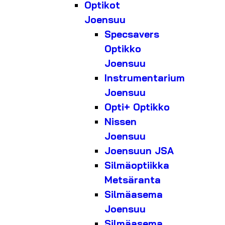
Optikot
Joensuu
Specsavers
Optikko
Joensuu
Instrumentarium
Joensuu
Opti+ Optikko
Nissen
Joensuu
Joensuun JSA
Silmäoptiikka
Metsäranta
Silmäasema
Joensuu
Silmäasema