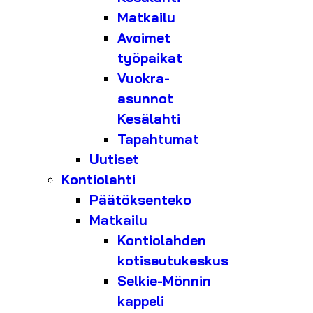
Matkailu
Avoimet
työpaikat
Vuokra-
asunnot
Kesälahti
Tapahtumat
Uutiset
Kontiolahti
Päätöksenteko
Matkailu
Kontiolahden
kotiseutukeskus
Selkie-Mönnin
kappeli