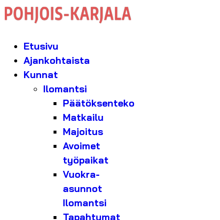
Etusivu
Ajankohtaista
Kunnat
Ilomantsi
Päätöksenteko
Matkailu
Majoitus
Avoimet
työpaikat
Vuokra-
asunnot
Ilomantsi
Tapahtumat