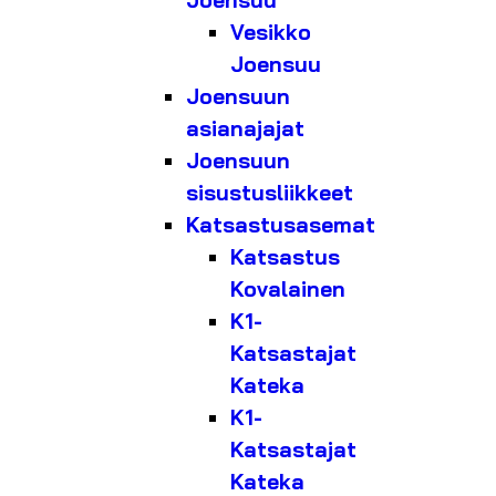
Joensuu
Vesikko
Joensuu
Joensuun
asianajajat
Joensuun
sisustusliikkeet
Katsastusasemat
Katsastus
Kovalainen
K1-
Katsastajat
Kateka
K1-
Katsastajat
Kateka