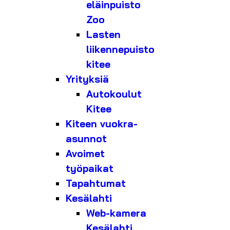
eläinpuisto
Zoo
Lasten
liikennepuisto
kitee
Yrityksiä
Autokoulut
Kitee
Kiteen vuokra-
asunnot
Avoimet
työpaikat
Tapahtumat
Kesälahti
Web-kamera
Kesälahti