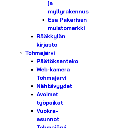
ja
myllyrakennus
Esa Pakarisen
muistomerkki
Rääkkylän
kirjasto
Tohmajärvi
Päätöksenteko
Web-kamera
Tohmajärvi
Nähtävyydet
Avoimet
työpaikat
Vuokra-
asunnot
Tohmajärvi