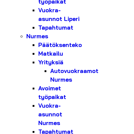
työpaikat
Vuokra-
asunnot Liperi
Tapahtumat
Nurmes
Päätöksenteko
Matkailu
Yrityksiä
Autovuokraamot
Nurmes
Avoimet
työpaikat
Vuokra-
asunnot
Nurmes
Tapahtumat