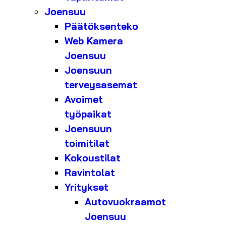
Joensuu
Päätöksenteko
Web Kamera
Joensuu
Joensuun
terveysasemat
Avoimet
työpaikat
Joensuun
toimitilat
Kokoustilat
Ravintolat
Yritykset
Autovuokraamot
Joensuu