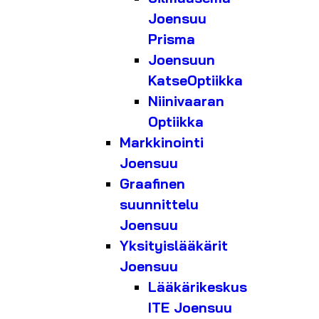
Joensuu
Prisma
Joensuun
KatseOptiikka
Niinivaaran
Optiikka
Markkinointi
Joensuu
Graafinen
suunnittelu
Joensuu
Yksityislääkärit
Joensuu
Lääkärikeskus
ITE Joensuu