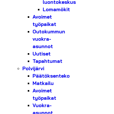
luontokeskus
Lomamökit
Avoimet
työpaikat
Outokummun
vuokra-
asunnot
Uutiset
Tapahtumat
Polvijärvi
Päätöksenteko
Matkailu
Avoimet
työpaikat
Vuokra-
asunnot