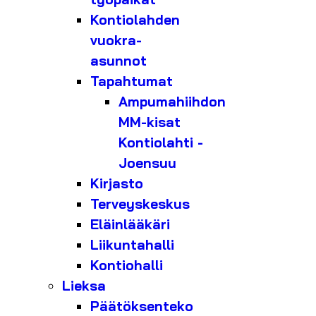
Kontiolahden
vuokra-
asunnot
Tapahtumat
Ampumahiihdon
MM-kisat
Kontiolahti -
Joensuu
Kirjasto
Terveyskeskus
Eläinlääkäri
Liikuntahalli
Kontiohalli
Lieksa
Päätöksenteko