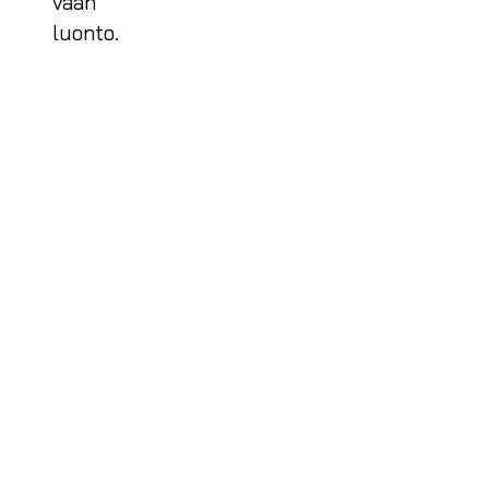
vaan
luonto.