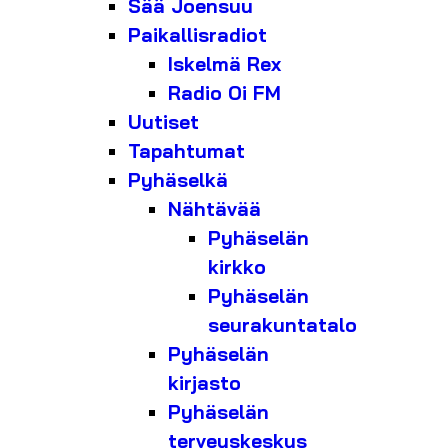
Sää Joensuu
Paikallisradiot
Iskelmä Rex
Radio Oi FM
Uutiset
Tapahtumat
Pyhäselkä
Nähtävää
Pyhäselän
kirkko
Pyhäselän
seurakuntatalo
Pyhäselän
kirjasto
Pyhäselän
terveyskeskus