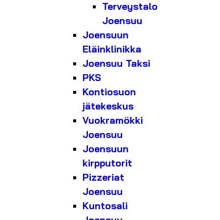
Terveystalo
Joensuu
Joensuun
Eläinklinikka
Joensuu Taksi
PKS
Kontiosuon
jätekeskus
Vuokramökki
Joensuu
Joensuun
kirpputorit
Pizzeriat
Joensuu
Kuntosali