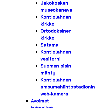
Jakokosken
museokanava
Kontiolahden
kirkko
Ortodoksinen
kirkko
Satama
Kontiolahden
vesitorni
Suomen pisin
mänty
Kontiolahden
ampumahiihtostadionin
web-kamera
Avoimet
työpaikat