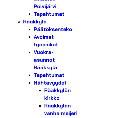
Polvijärvi
Tapahtumat
Rääkkylä
Päätöksenteko
Avoimet
työpaikat
Vuokra-
asunnot
Rääkkylä
Tapahtumat
Nähtävyydet
Rääkkylän
kirkko
Rääkkylän
vanha meijeri