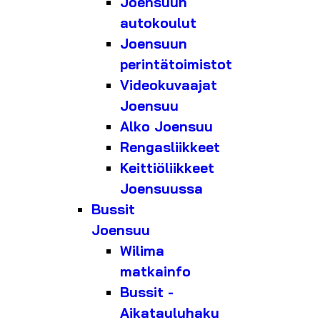
Joensuun
autokoulut
Joensuun
perintätoimistot
Videokuvaajat
Joensuu
Alko Joensuu
Rengasliikkeet
Keittiöliikkeet
Joensuussa
Bussit
Joensuu
Wilima
matkainfo
Bussit -
Aikatauluhaku