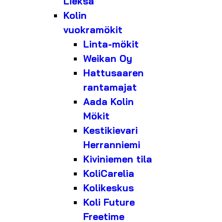
Lieksa
Kolin
vuokramökit
Linta-mökit
Weikan Oy
Hattusaaren
rantamajat
Aada Kolin
Mökit
Kestikievari
Herranniemi
Kiviniemen tila
KoliCarelia
Kolikeskus
Koli Future
Freetime