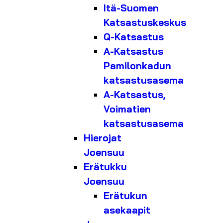
Itä-Suomen
Katsastuskeskus
Q-Katsastus
A-Katsastus
Pamilonkadun
katsastusasema
A-Katsastus,
Voimatien
katsastusasema
Hierojat
Joensuu
Erätukku
Joensuu
Erätukun
asekaapit