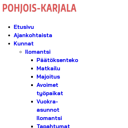
Etusivu
Ajankohtaista
Kunnat
Ilomantsi
Päätöksenteko
Matkailu
Majoitus
Avoimet
työpaikat
Vuokra-
asunnot
Ilomantsi
Tapahtumat