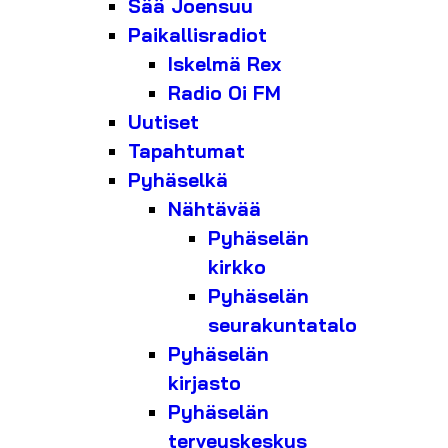
Sää Joensuu
Paikallisradiot
Iskelmä Rex
Radio Oi FM
Uutiset
Tapahtumat
Pyhäselkä
Nähtävää
Pyhäselän
kirkko
Pyhäselän
seurakuntatalo
Pyhäselän
kirjasto
Pyhäselän
terveyskeskus