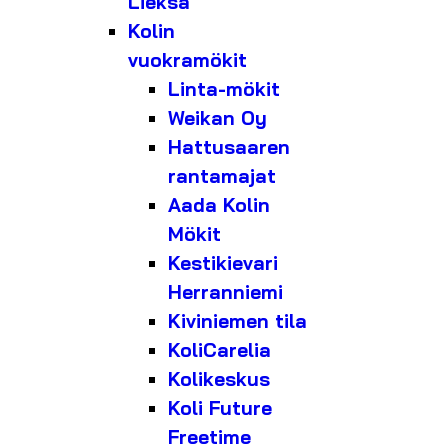
Lieksa
Kolin
vuokramökit
Linta-mökit
Weikan Oy
Hattusaaren
rantamajat
Aada Kolin
Mökit
Kestikievari
Herranniemi
Kiviniemen tila
KoliCarelia
Kolikeskus
Koli Future
Freetime