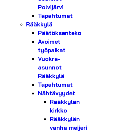
Polvijärvi
Tapahtumat
Rääkkylä
Päätöksenteko
Avoimet
työpaikat
Vuokra-
asunnot
Rääkkylä
Tapahtumat
Nähtävyydet
Rääkkylän
kirkko
Rääkkylän
vanha meijeri