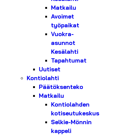
Matkailu
Avoimet
työpaikat
Vuokra-
asunnot
Kesälahti
Tapahtumat
Uutiset
Kontiolahti
Päätöksenteko
Matkailu
Kontiolahden
kotiseutukeskus
Selkie-Mönnin
kappeli