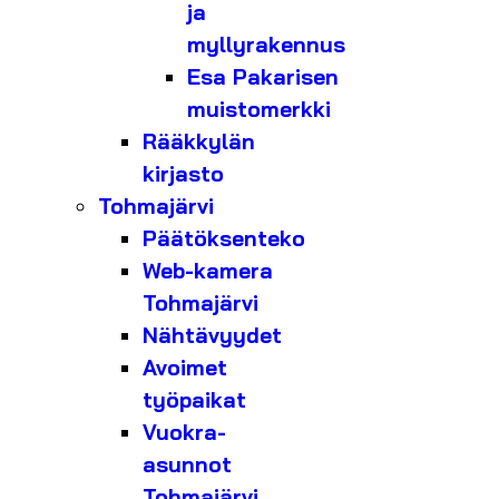
ja
myllyrakennus
Esa Pakarisen
muistomerkki
Rääkkylän
kirjasto
Tohmajärvi
Päätöksenteko
Web-kamera
Tohmajärvi
Nähtävyydet
Avoimet
työpaikat
Vuokra-
asunnot
Tohmajärvi