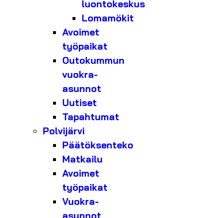
luontokeskus
Lomamökit
Avoimet
työpaikat
Outokummun
vuokra-
asunnot
Uutiset
Tapahtumat
Polvijärvi
Päätöksenteko
Matkailu
Avoimet
työpaikat
Vuokra-
asunnot