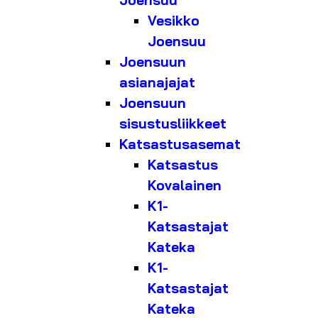
Joensuu
Vesikko
Joensuu
Joensuun
asianajajat
Joensuun
sisustusliikkeet
Katsastusasemat
Katsastus
Kovalainen
K1-
Katsastajat
Kateka
K1-
Katsastajat
Kateka