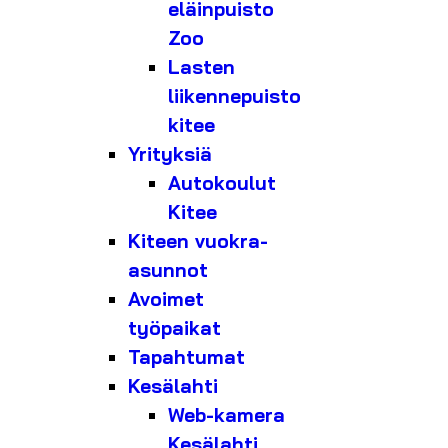
eläinpuisto
Zoo
Lasten
liikennepuisto
kitee
Yrityksiä
Autokoulut
Kitee
Kiteen vuokra-
asunnot
Avoimet
työpaikat
Tapahtumat
Kesälahti
Web-kamera
Kesälahti