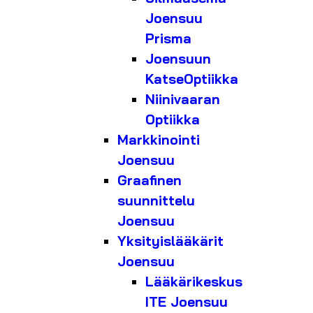
Joensuu
Prisma
Joensuun
KatseOptiikka
Niinivaaran
Optiikka
Markkinointi
Joensuu
Graafinen
suunnittelu
Joensuu
Yksityislääkärit
Joensuu
Lääkärikeskus
ITE Joensuu