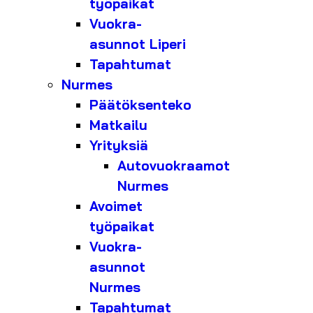
työpaikat
Vuokra-
asunnot Liperi
Tapahtumat
Nurmes
Päätöksenteko
Matkailu
Yrityksiä
Autovuokraamot
Nurmes
Avoimet
työpaikat
Vuokra-
asunnot
Nurmes
Tapahtumat