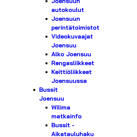
Joensuun
autokoulut
Joensuun
perintätoimistot
Videokuvaajat
Joensuu
Alko Joensuu
Rengasliikkeet
Keittiöliikkeet
Joensuussa
Bussit
Joensuu
Wilima
matkainfo
Bussit -
Aikatauluhaku