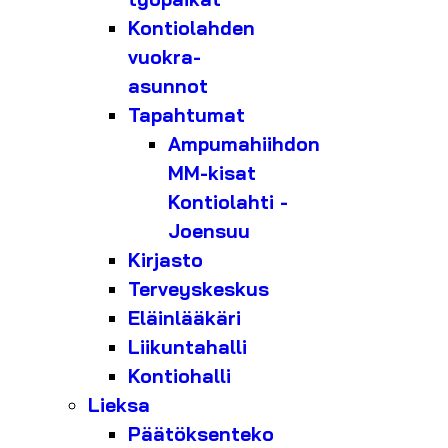
Kontiolahden
vuokra-
asunnot
Tapahtumat
Ampumahiihdon
MM-kisat
Kontiolahti -
Joensuu
Kirjasto
Terveyskeskus
Eläinlääkäri
Liikuntahalli
Kontiohalli
Lieksa
Päätöksenteko