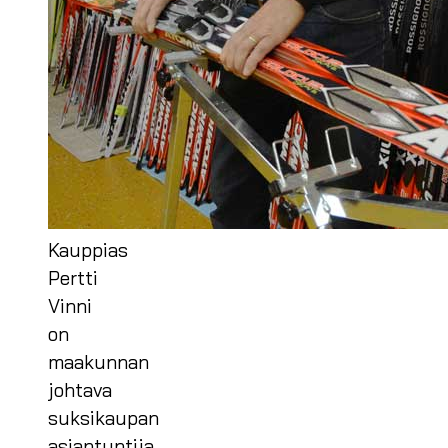
Kauppias
Pertti
Vinni
on
maakunnan
johtava
suksikaupan
asiantuntija.