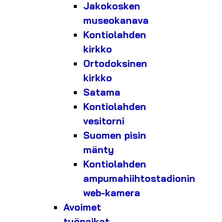
Jakokosken
museokanava
Kontiolahden
kirkko
Ortodoksinen
kirkko
Satama
Kontiolahden
vesitorni
Suomen pisin
mänty
Kontiolahden
ampumahiihtostadionin
web-kamera
Avoimet
työpaikat