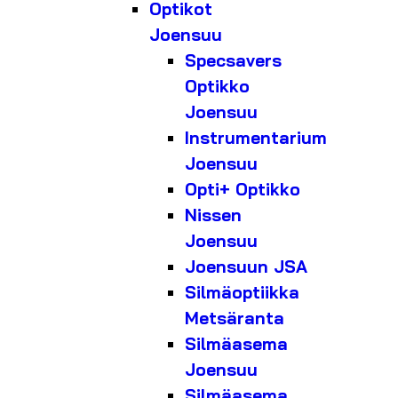
Optikot
Joensuu
Specsavers
Optikko
Joensuu
Instrumentarium
Joensuu
Opti+ Optikko
Nissen
Joensuu
Joensuun JSA
Silmäoptiikka
Metsäranta
Silmäasema
Joensuu
Silmäasema