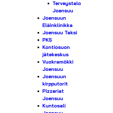
Terveystalo
Joensuu
Joensuun
Eläinklinikka
Joensuu Taksi
PKS
Kontiosuon
jätekeskus
Vuokramökki
Joensuu
Joensuun
kirpputorit
Pizzeriat
Joensuu
Kuntosali