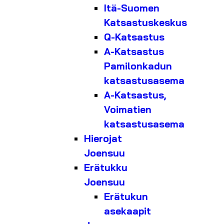
Itä-Suomen
Katsastuskeskus
Q-Katsastus
A-Katsastus
Pamilonkadun
katsastusasema
A-Katsastus,
Voimatien
katsastusasema
Hierojat
Joensuu
Erätukku
Joensuu
Erätukun
asekaapit