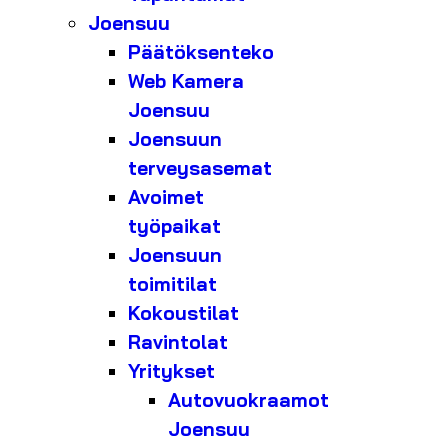
Joensuu
Päätöksenteko
Web Kamera
Joensuu
Joensuun
terveysasemat
Avoimet
työpaikat
Joensuun
toimitilat
Kokoustilat
Ravintolat
Yritykset
Autovuokraamot
Joensuu