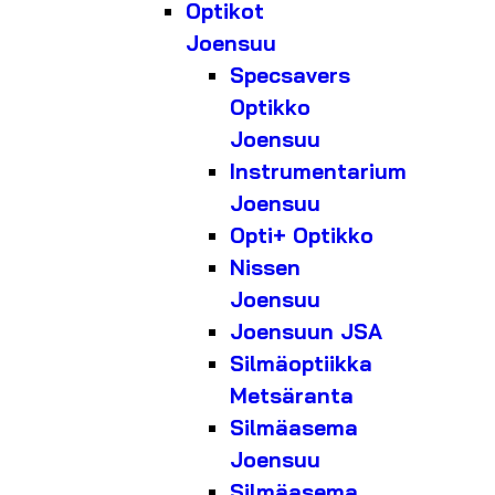
Optikot
Joensuu
Specsavers
Optikko
Joensuu
Instrumentarium
Joensuu
Opti+ Optikko
Nissen
Joensuu
Joensuun JSA
Silmäoptiikka
Metsäranta
Silmäasema
Joensuu
Silmäasema