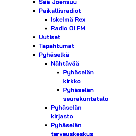
Sää Joensuu
Paikallisradiot
Iskelmä Rex
Radio Oi FM
Uutiset
Tapahtumat
Pyhäselkä
Nähtävää
Pyhäselän
kirkko
Pyhäselän
seurakuntatalo
Pyhäselän
kirjasto
Pyhäselän
terveyskeskus