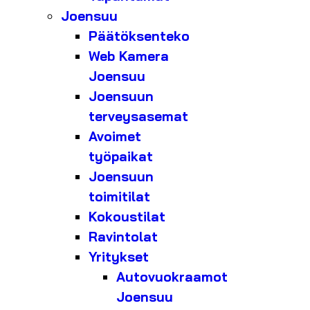
Joensuu
Päätöksenteko
Web Kamera
Joensuu
Joensuun
terveysasemat
Avoimet
työpaikat
Joensuun
toimitilat
Kokoustilat
Ravintolat
Yritykset
Autovuokraamot
Joensuu