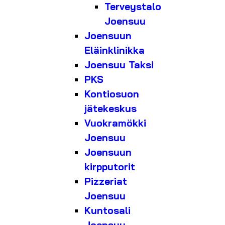
Terveystalo
Joensuu
Joensuun
Eläinklinikka
Joensuu Taksi
PKS
Kontiosuon
jätekeskus
Vuokramökki
Joensuu
Joensuun
kirpputorit
Pizzeriat
Joensuu
Kuntosali