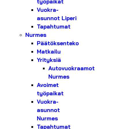
työpaikat
Vuokra-
asunnot Liperi
Tapahtumat
Nurmes
Päätöksenteko
Matkailu
Yrityksiä
Autovuokraamot
Nurmes
Avoimet
työpaikat
Vuokra-
asunnot
Nurmes
Tapahtumat