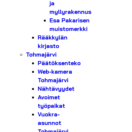
ja
myllyrakennus
Esa Pakarisen
muistomerkki
Rääkkylän
kirjasto
Tohmajärvi
Päätöksenteko
Web-kamera
Tohmajärvi
Nähtävyydet
Avoimet
työpaikat
Vuokra-
asunnot
Tohmajärvi