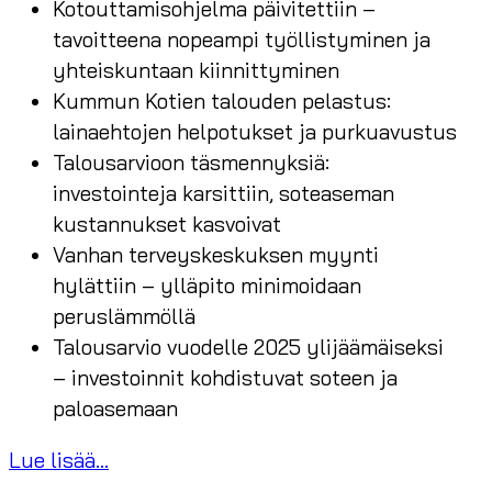
Kotouttamisohjelma päivitettiin –
tavoitteena nopeampi työllistyminen ja
yhteiskuntaan kiinnittyminen
Kummun Kotien talouden pelastus:
lainaehtojen helpotukset ja purkuavustus
Talousarvioon täsmennyksiä:
investointeja karsittiin, soteaseman
kustannukset kasvoivat
Vanhan terveyskeskuksen myynti
hylättiin – ylläpito minimoidaan
peruslämmöllä
Talousarvio vuodelle 2025 ylijäämäiseksi
– investoinnit kohdistuvat soteen ja
paloasemaan
Lue lisää...