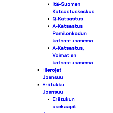
Itä-Suomen
Katsastuskeskus
Q-Katsastus
A-Katsastus
Pamilonkadun
katsastusasema
A-Katsastus,
Voimatien
katsastusasema
Hierojat
Joensuu
Erätukku
Joensuu
Erätukun
asekaapit