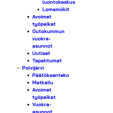
luontokeskus
Lomamökit
Avoimet
työpaikat
Outokummun
vuokra-
asunnot
Uutiset
Tapahtumat
Polvijärvi
Päätöksenteko
Matkailu
Avoimet
työpaikat
Vuokra-
asunnot