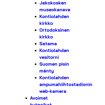
Jakokosken
museokanava
Kontiolahden
kirkko
Ortodoksinen
kirkko
Satama
Kontiolahden
vesitorni
Suomen pisin
mänty
Kontiolahden
ampumahiihtostadionin
web-kamera
Avoimet
työpaikat