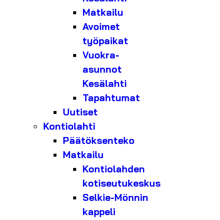
Matkailu
Avoimet
työpaikat
Vuokra-
asunnot
Kesälahti
Tapahtumat
Uutiset
Kontiolahti
Päätöksenteko
Matkailu
Kontiolahden
kotiseutukeskus
Selkie-Mönnin
kappeli