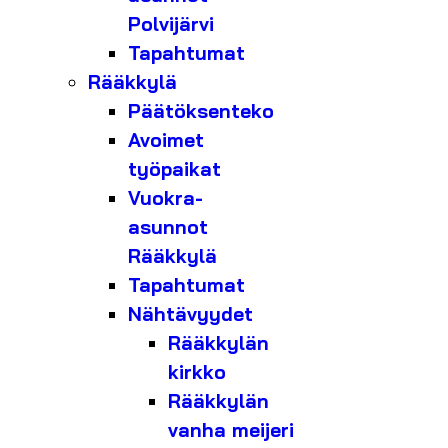
Polvijärvi
Tapahtumat
Rääkkylä
Päätöksenteko
Avoimet
työpaikat
Vuokra-
asunnot
Rääkkylä
Tapahtumat
Nähtävyydet
Rääkkylän
kirkko
Rääkkylän
vanha meijeri