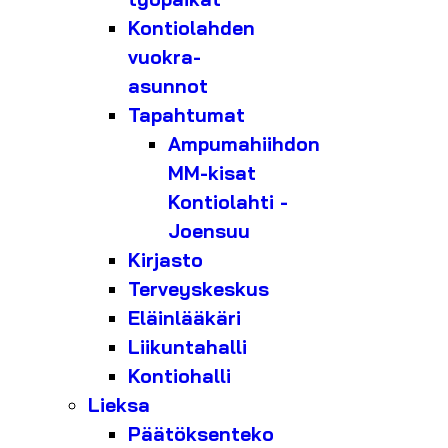
Kontiolahden
vuokra-
asunnot
Tapahtumat
Ampumahiihdon
MM-kisat
Kontiolahti -
Joensuu
Kirjasto
Terveyskeskus
Eläinlääkäri
Liikuntahalli
Kontiohalli
Lieksa
Päätöksenteko