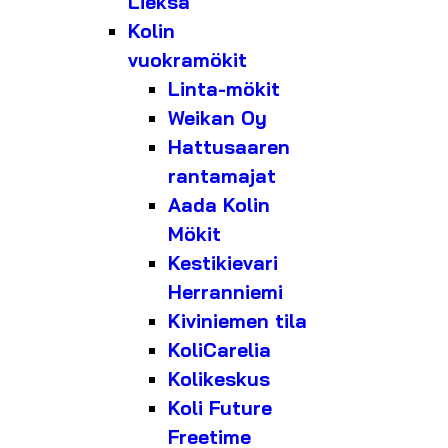
Lieksa
Kolin
vuokramökit
Linta-mökit
Weikan Oy
Hattusaaren
rantamajat
Aada Kolin
Mökit
Kestikievari
Herranniemi
Kiviniemen tila
KoliCarelia
Kolikeskus
Koli Future
Freetime