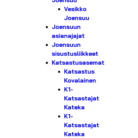
Joensuu
Vesikko
Joensuu
Joensuun
asianajajat
Joensuun
sisustusliikkeet
Katsastusasemat
Katsastus
Kovalainen
K1-
Katsastajat
Kateka
K1-
Katsastajat
Kateka