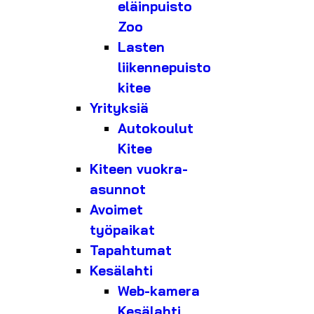
eläinpuisto
Zoo
Lasten
liikennepuisto
kitee
Yrityksiä
Autokoulut
Kitee
Kiteen vuokra-
asunnot
Avoimet
työpaikat
Tapahtumat
Kesälahti
Web-kamera
Kesälahti