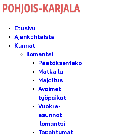
Etusivu
Ajankohtaista
Kunnat
Ilomantsi
Päätöksenteko
Matkailu
Majoitus
Avoimet
työpaikat
Vuokra-
asunnot
Ilomantsi
Tapahtumat