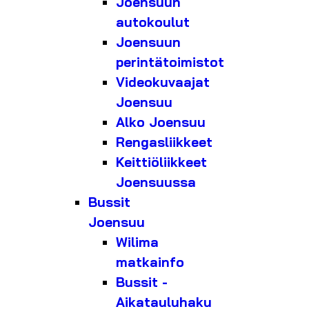
Joensuun
autokoulut
Joensuun
perintätoimistot
Videokuvaajat
Joensuu
Alko Joensuu
Rengasliikkeet
Keittiöliikkeet
Joensuussa
Bussit
Joensuu
Wilima
matkainfo
Bussit -
Aikatauluhaku