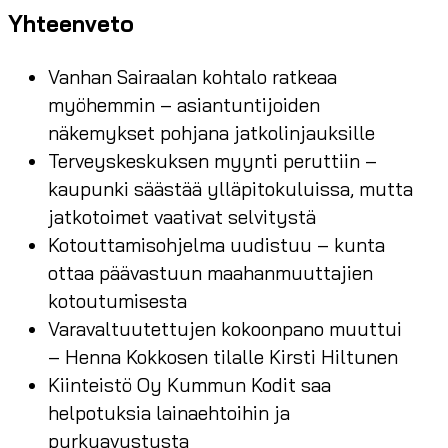
Yhteenveto
Vanhan Sairaalan kohtalo ratkeaa
myöhemmin – asiantuntijoiden
näkemykset pohjana jatkolinjauksille
Terveyskeskuksen myynti peruttiin –
kaupunki säästää ylläpitokuluissa, mutta
jatkotoimet vaativat selvitystä
Kotouttamisohjelma uudistuu – kunta
ottaa päävastuun maahanmuuttajien
kotoutumisesta
Varavaltuutettujen kokoonpano muuttui
– Henna Kokkosen tilalle Kirsti Hiltunen
Kiinteistö Oy Kummun Kodit saa
helpotuksia lainaehtoihin ja
purkuavustusta