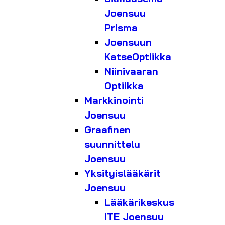
Joensuu
Prisma
Joensuun
KatseOptiikka
Niinivaaran
Optiikka
Markkinointi
Joensuu
Graafinen
suunnittelu
Joensuu
Yksityislääkärit
Joensuu
Lääkärikeskus
ITE Joensuu