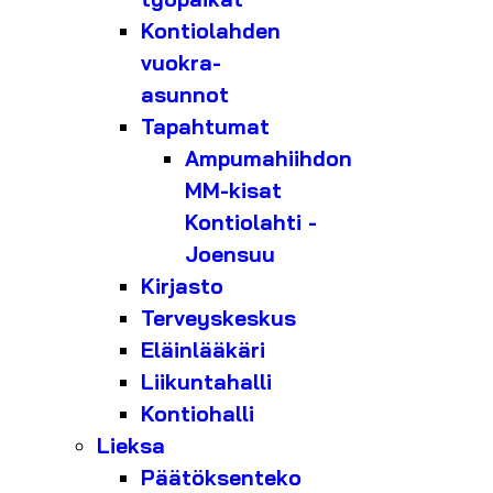
Kontiolahden
vuokra-
asunnot
Tapahtumat
Ampumahiihdon
MM-kisat
Kontiolahti -
Joensuu
Kirjasto
Terveyskeskus
Eläinlääkäri
Liikuntahalli
Kontiohalli
Lieksa
Päätöksenteko