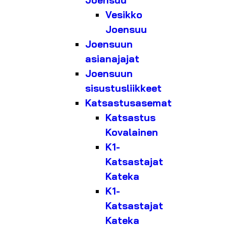
Joensuu
Vesikko
Joensuu
Joensuun
asianajajat
Joensuun
sisustusliikkeet
Katsastusasemat
Katsastus
Kovalainen
K1-
Katsastajat
Kateka
K1-
Katsastajat
Kateka