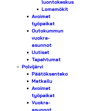
luontokeskus
Lomamökit
Avoimet
työpaikat
Outokummun
vuokra-
asunnot
Uutiset
Tapahtumat
Polvijärvi
Päätöksenteko
Matkailu
Avoimet
työpaikat
Vuokra-
asunnot