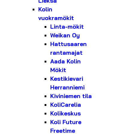
Lieksa
Kolin
vuokramökit
Linta-mökit
Weikan Oy
Hattusaaren
rantamajat
Aada Kolin
Mökit
Kestikievari
Herranniemi
Kiviniemen tila
KoliCarelia
Kolikeskus
Koli Future
Freetime