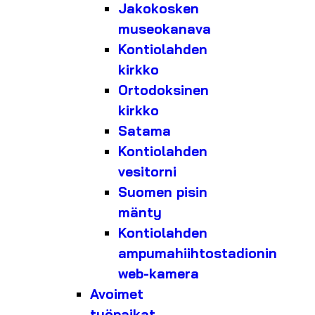
Jakokosken
museokanava
Kontiolahden
kirkko
Ortodoksinen
kirkko
Satama
Kontiolahden
vesitorni
Suomen pisin
mänty
Kontiolahden
ampumahiihtostadionin
web-kamera
Avoimet
työpaikat