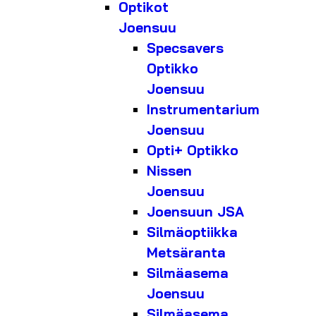
Optikot
Joensuu
Specsavers
Optikko
Joensuu
Instrumentarium
Joensuu
Opti+ Optikko
Nissen
Joensuu
Joensuun JSA
Silmäoptiikka
Metsäranta
Silmäasema
Joensuu
Silmäasema