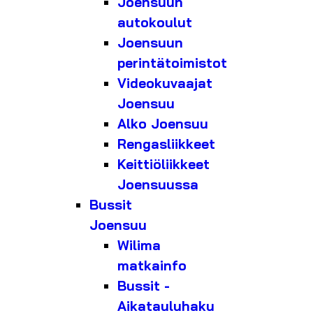
Joensuun
autokoulut
Joensuun
perintätoimistot
Videokuvaajat
Joensuu
Alko Joensuu
Rengasliikkeet
Keittiöliikkeet
Joensuussa
Bussit
Joensuu
Wilima
matkainfo
Bussit -
Aikatauluhaku