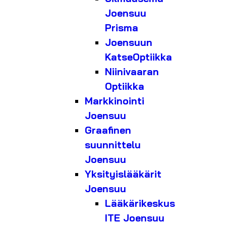
Joensuu
Prisma
Joensuun
KatseOptiikka
Niinivaaran
Optiikka
Markkinointi
Joensuu
Graafinen
suunnittelu
Joensuu
Yksityislääkärit
Joensuu
Lääkärikeskus
ITE Joensuu