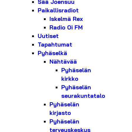
Sää Joensuu
Paikallisradiot
Iskelmä Rex
Radio Oi FM
Uutiset
Tapahtumat
Pyhäselkä
Nähtävää
Pyhäselän
kirkko
Pyhäselän
seurakuntatalo
Pyhäselän
kirjasto
Pyhäselän
terveyskeskus