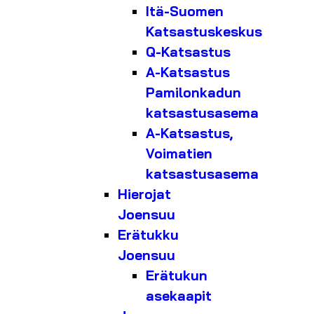
Itä-Suomen
Katsastuskeskus
Q-Katsastus
A-Katsastus
Pamilonkadun
katsastusasema
A-Katsastus,
Voimatien
katsastusasema
Hierojat
Joensuu
Erätukku
Joensuu
Erätukun
asekaapit