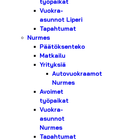
työpaikat
Vuokra-
asunnot Liperi
Tapahtumat
Nurmes
Päätöksenteko
Matkailu
Yrityksiä
Autovuokraamot
Nurmes
Avoimet
työpaikat
Vuokra-
asunnot
Nurmes
Tapahtumat