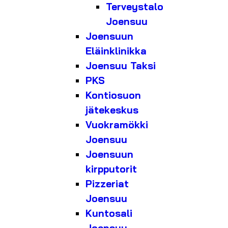
Terveystalo
Joensuu
Joensuun
Eläinklinikka
Joensuu Taksi
PKS
Kontiosuon
jätekeskus
Vuokramökki
Joensuu
Joensuun
kirpputorit
Pizzeriat
Joensuu
Kuntosali