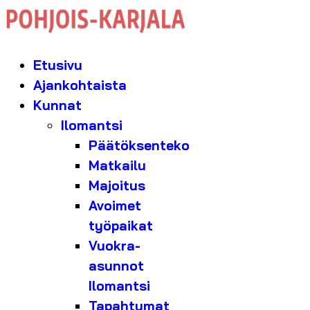
Etusivu
Ajankohtaista
Kunnat
Ilomantsi
Päätöksenteko
Matkailu
Majoitus
Avoimet
työpaikat
Vuokra-
asunnot
Ilomantsi
Tapahtumat