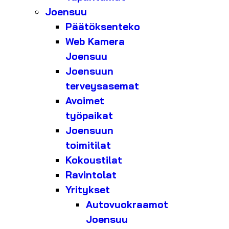
Joensuu
Päätöksenteko
Web Kamera
Joensuu
Joensuun
terveysasemat
Avoimet
työpaikat
Joensuun
toimitilat
Kokoustilat
Ravintolat
Yritykset
Autovuokraamot
Joensuu