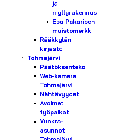
ja
myllyrakennus
Esa Pakarisen
muistomerkki
Rääkkylän
kirjasto
Tohmajärvi
Päätöksenteko
Web-kamera
Tohmajärvi
Nähtävyydet
Avoimet
työpaikat
Vuokra-
asunnot
Tohmajärvi