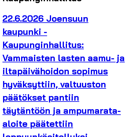
22.6.2026 Joensuun
kaupunki -
Kaupunginhallitus:
Vammaisten lasten aamu- ja
iltapäivähoidon sopimus
hyväksyttiin, valtuuston
päätökset pantiin
täytäntöön ja ampumarata-
aloite päätettiin
loppuunkäsitellyksi