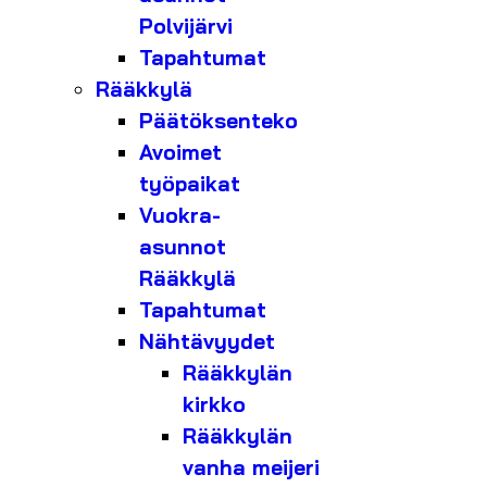
Polvijärvi
Tapahtumat
Rääkkylä
Päätöksenteko
Avoimet
työpaikat
Vuokra-
asunnot
Rääkkylä
Tapahtumat
Nähtävyydet
Rääkkylän
kirkko
Rääkkylän
vanha meijeri