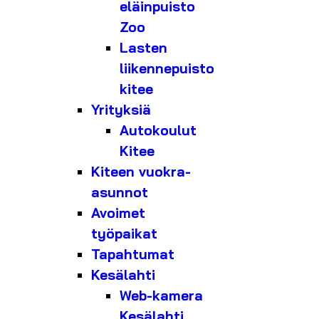
eläinpuisto
Zoo
Lasten
liikennepuisto
kitee
Yrityksiä
Autokoulut
Kitee
Kiteen vuokra-
asunnot
Avoimet
työpaikat
Tapahtumat
Kesälahti
Web-kamera
Kesälahti