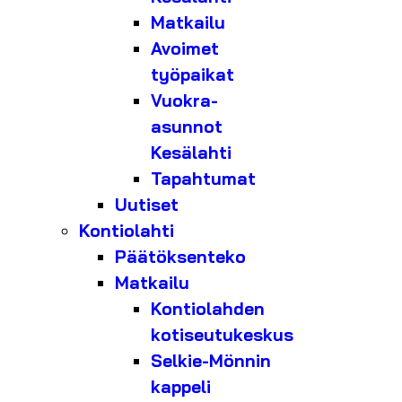
Matkailu
Avoimet
työpaikat
Vuokra-
asunnot
Kesälahti
Tapahtumat
Uutiset
Kontiolahti
Päätöksenteko
Matkailu
Kontiolahden
kotiseutukeskus
Selkie-Mönnin
kappeli