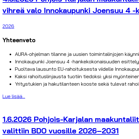
vihreä valo Innokaupunki Joensuu 4 -
2026
Yhteenveto
AURA-ohjelman tilanne ja uusien toimintalinjojen käynni
Innokaupunki Joensuu 4 -hankekokonaisuuden esittely m
Puoltava lausunto EU-rahoituksesta viidelle Innokaup
Kaksi rahoituslinjausta tuotiin tiedoksi: yksi myöntein
Yritystukien ja hakutilanteen kooste sekä tulevat rahoi
Lue lisää...
1.6.2026 Pohjois-Karjalan maakuntaliit
valittiin BDO vuosille 2026–2031