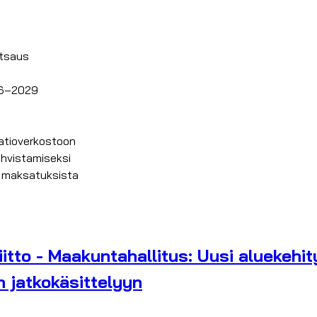
atsaus
026–2029
aatioverkostoon
ahvistamiseksi
n maksatuksista
tto - Maakuntahallitus: Uusi aluekehity
in jatkokäsittelyyn