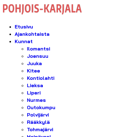
Etusivu
Ajankohtaista
Kunnat
Ilomantsi
Joensuu
Juuka
Kitee
Kontiolahti
Lieksa
Liperi
Nurmes
Outokumpu
Polvijärvi
Rääkkylä
Tohmajärvi
Heinävesi