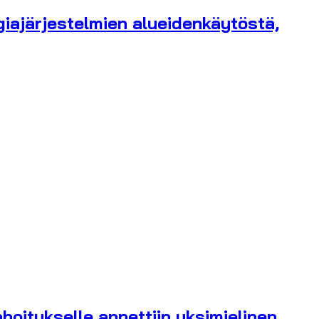
giajärjestelmien alueidenkäytöstä,
oitukselle annettiin yksimielinen