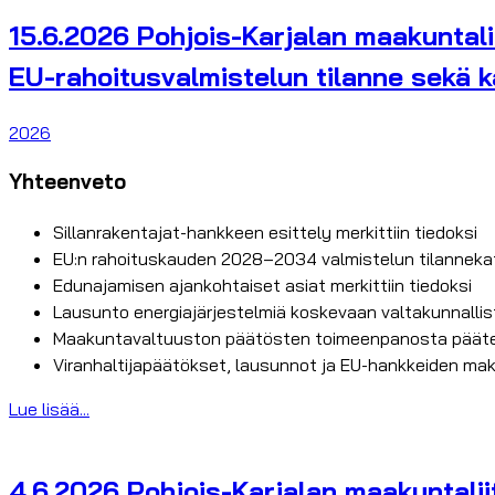
15.6.2026 Pohjois-Karjalan maakuntali
EU-rahoitusvalmistelun tilanne sekä k
2026
Yhteenveto
Sillanrakentajat-hankkeen esittely merkittiin tiedoksi
EU:n rahoituskauden 2028–2034 valmistelun tilannekats
Edunajamisen ajankohtaiset asiat merkittiin tiedoksi
Lausunto energiajärjestelmiä koskevaan valtakunnallis
Maakuntavaltuuston päätösten toimeenpanosta päätettii
Viranhaltijapäätökset, lausunnot ja EU-hankkeiden mak
Lue lisää...
4.6.2026 Pohjois-Karjalan maakuntalii