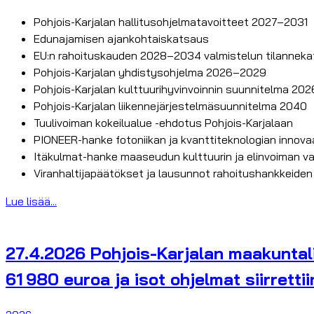
Pohjois-Karjalan hallitusohjelmatavoitteet 2027–2031
Edunajamisen ajankohtaiskatsaus
EU:n rahoituskauden 2028–2034 valmistelun tilannek
Pohjois-Karjalan yhdistysohjelma 2026–2029
Pohjois-Karjalan kulttuurihyvinvoinnin suunnitelma 2
Pohjois-Karjalan liikennejärjestelmäsuunnitelma 2040
Tuulivoiman kokeilualue -ehdotus Pohjois-Karjalaan
PIONEER-hanke fotoniikan ja kvanttiteknologian innov
Itäkulmat-hanke maaseudun kulttuurin ja elinvoiman v
Viranhaltijapäätökset ja lausunnot rahoitushankkeide
Lue lisää...
27.4.2026 Pohjois-Karjalan maakuntalii
61 980 euroa ja isot ohjelmat siirretti