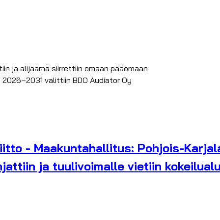
in ja alijäämä siirrettiin omaan pääomaan
le 2026–2031 valittiin BDO Audiator Oy
tto - Maakuntahallitus: Pohjois-Karjal
jattiin ja tuulivoimalle vietiin kokeilua