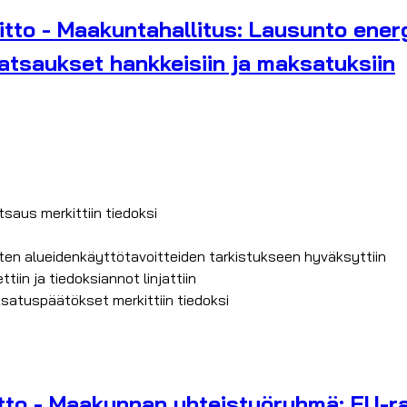
itto - Maakuntahallitus: Lausunto ener
atsaukset hankkeisiin ja maksatuksiin
aus merkittiin tiedoksi
ten alueidenkäyttötavoitteiden tarkistukseen hyväksyttiin
n ja tiedoksiannot linjattiin
satuspäätökset merkittiin tiedoksi
tto - Maakunnan yhteistyöryhmä: EU-rah