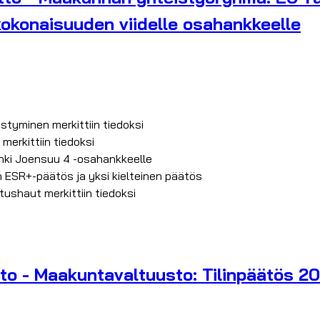
kokonaisuuden viidelle osahankkeelle
styminen merkittiin tiedoksi
erkittiin tiedoksi
unki Joensuu 4 -osahankkeelle
en ESR+-päätös ja yksi kielteinen päätös
tushaut merkittiin tiedoksi
to - Maakuntavaltuusto: Tilinpäätös 202