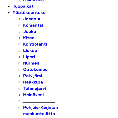
Työpaikat
Päätöksenteko
Joensuu
Ilomantsi
Juuka
Kitee
Kontiolahti
Lieksa
Liperi
Nurmes
Outokumpu
Polvijärvi
Rääkkylä
Tohmajärvi
Heinävesi
_______________
Pohjois-Karjalan
maakuntaliitto