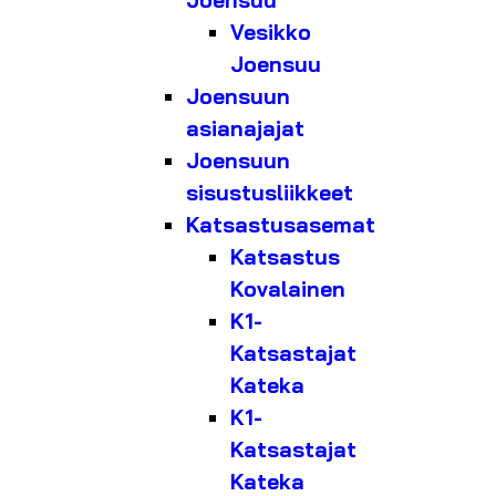
Joensuu
Vesikko
Joensuu
Joensuun
asianajajat
Joensuun
sisustusliikkeet
Katsastusasemat
Katsastus
Kovalainen
K1-
Katsastajat
Kateka
K1-
Katsastajat
Kateka