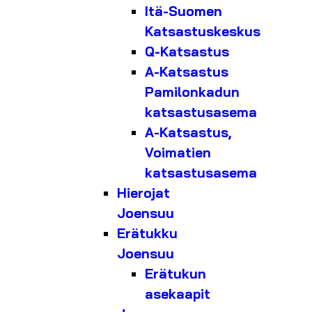
Itä-Suomen
Katsastuskeskus
Q-Katsastus
A-Katsastus
Pamilonkadun
katsastusasema
A-Katsastus,
Voimatien
katsastusasema
Hierojat
Joensuu
Erätukku
Joensuu
Erätukun
asekaapit