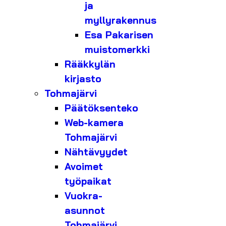
ja
myllyrakennus
Esa Pakarisen
muistomerkki
Rääkkylän
kirjasto
Tohmajärvi
Päätöksenteko
Web-kamera
Tohmajärvi
Nähtävyydet
Avoimet
työpaikat
Vuokra-
asunnot
Tohmajärvi