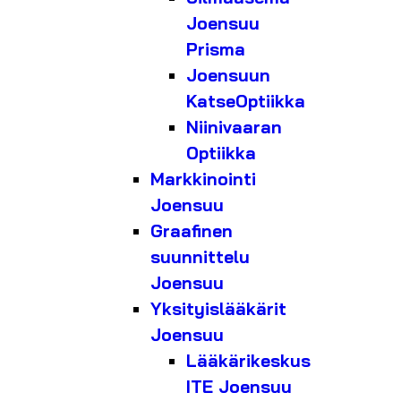
Joensuu
Prisma
Joensuun
KatseOptiikka
Niinivaaran
Optiikka
Markkinointi
Joensuu
Graafinen
suunnittelu
Joensuu
Yksityislääkärit
Joensuu
Lääkärikeskus
ITE Joensuu