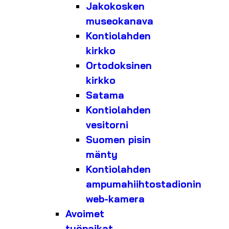
Jakokosken
museokanava
Kontiolahden
kirkko
Ortodoksinen
kirkko
Satama
Kontiolahden
vesitorni
Suomen pisin
mänty
Kontiolahden
ampumahiihtostadionin
web-kamera
Avoimet
työpaikat