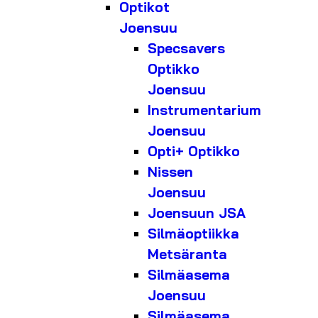
Optikot
Joensuu
Specsavers
Optikko
Joensuu
Instrumentarium
Joensuu
Opti+ Optikko
Nissen
Joensuu
Joensuun JSA
Silmäoptiikka
Metsäranta
Silmäasema
Joensuu
Silmäasema