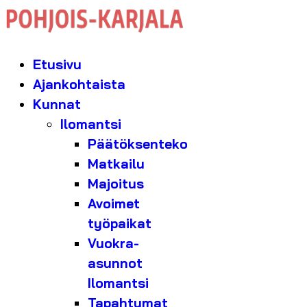
Etusivu
Ajankohtaista
Kunnat
Ilomantsi
Päätöksenteko
Matkailu
Majoitus
Avoimet
työpaikat
Vuokra-
asunnot
Ilomantsi
Tapahtumat