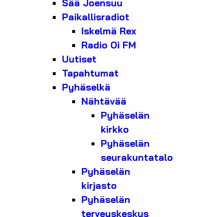
Sää Joensuu
Paikallisradiot
Iskelmä Rex
Radio Oi FM
Uutiset
Tapahtumat
Pyhäselkä
Nähtävää
Pyhäselän
kirkko
Pyhäselän
seurakuntatalo
Pyhäselän
kirjasto
Pyhäselän
terveyskeskus