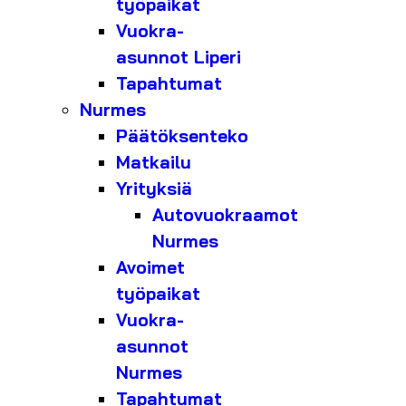
työpaikat
Vuokra-
asunnot Liperi
Tapahtumat
Nurmes
Päätöksenteko
Matkailu
Yrityksiä
Autovuokraamot
Nurmes
Avoimet
työpaikat
Vuokra-
asunnot
Nurmes
Tapahtumat