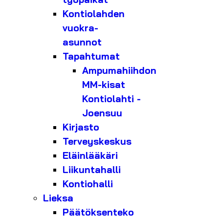
Kontiolahden
vuokra-
asunnot
Tapahtumat
Ampumahiihdon
MM-kisat
Kontiolahti -
Joensuu
Kirjasto
Terveyskeskus
Eläinlääkäri
Liikuntahalli
Kontiohalli
Lieksa
Päätöksenteko