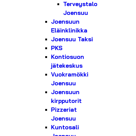
Terveystalo
Joensuu
Joensuun
Eläinklinikka
Joensuu Taksi
PKS
Kontiosuon
jätekeskus
Vuokramökki
Joensuu
Joensuun
kirpputorit
Pizzeriat
Joensuu
Kuntosali