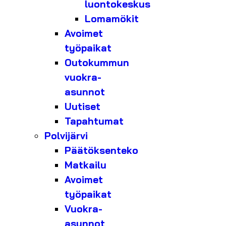
luontokeskus
Lomamökit
Avoimet
työpaikat
Outokummun
vuokra-
asunnot
Uutiset
Tapahtumat
Polvijärvi
Päätöksenteko
Matkailu
Avoimet
työpaikat
Vuokra-
asunnot