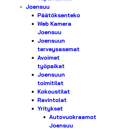
Joensuu
Päätöksenteko
Web Kamera
Joensuu
Joensuun
terveysasemat
Avoimet
työpaikat
Joensuun
toimitilat
Kokoustilat
Ravintolat
Yritykset
Autovuokraamot
Joensuu