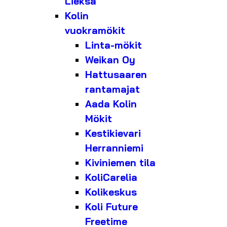
Lieksa
Kolin
vuokramökit
Linta-mökit
Weikan Oy
Hattusaaren
rantamajat
Aada Kolin
Mökit
Kestikievari
Herranniemi
Kiviniemen tila
KoliCarelia
Kolikeskus
Koli Future
Freetime