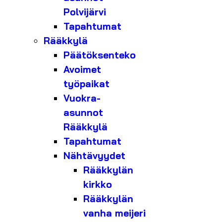
Polvijärvi
Tapahtumat
Rääkkylä
Päätöksenteko
Avoimet
työpaikat
Vuokra-
asunnot
Rääkkylä
Tapahtumat
Nähtävyydet
Rääkkylän
kirkko
Rääkkylän
vanha meijeri