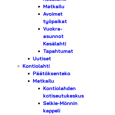
Matkailu
Avoimet
työpaikat
Vuokra-
asunnot
Kesälahti
Tapahtumat
Uutiset
Kontiolahti
Päätöksenteko
Matkailu
Kontiolahden
kotiseutukeskus
Selkie-Mönnin
kappeli