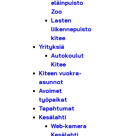
eläinpuisto
Zoo
Lasten
liikennepuisto
kitee
Yrityksiä
Autokoulut
Kitee
Kiteen vuokra-
asunnot
Avoimet
työpaikat
Tapahtumat
Kesälahti
Web-kamera
Kesälahti