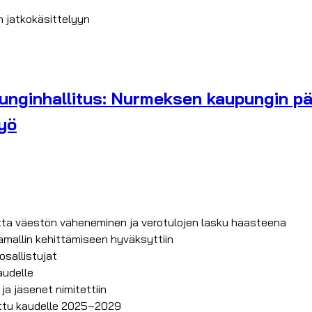
n jatkokäsittelyyn
unginhallitus: Nurmeksen kaupungin pä
työ
tta väestön väheneminen ja verotulojen lasku haasteena
mallin kehittämiseen hyväksyttiin
sallistujat
audelle
ja jäsenet nimitettiin
littu kaudelle 2025–2029