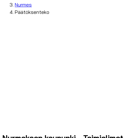
Nurmes
Päätöksenteko
Nurmeksen kaupunki - Toimielimet