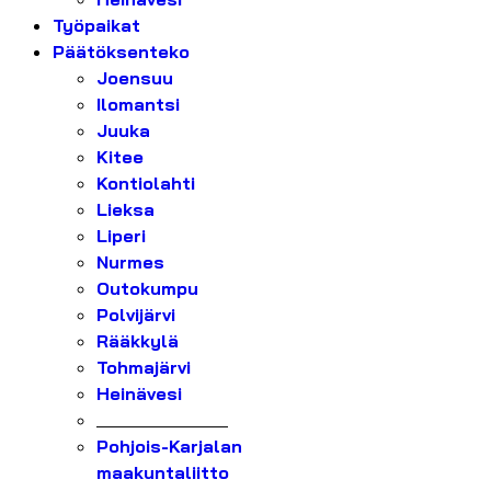
Työpaikat
Päätöksenteko
Joensuu
Ilomantsi
Juuka
Kitee
Kontiolahti
Lieksa
Liperi
Nurmes
Outokumpu
Polvijärvi
Rääkkylä
Tohmajärvi
Heinävesi
_______________
Pohjois-Karjalan
maakuntaliitto