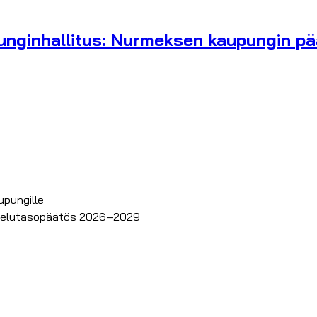
unginhallitus: Nurmeksen kaupungin pä
upungille
alvelutasopäätös 2026–2029