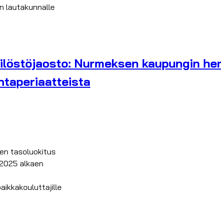
in lautakunnalle
ilöstöjaosto: Nurmeksen kaupungin hen
ntaperiaatteista
ien tasoluokitus
.2025 alkaen
ikkakouluttajille