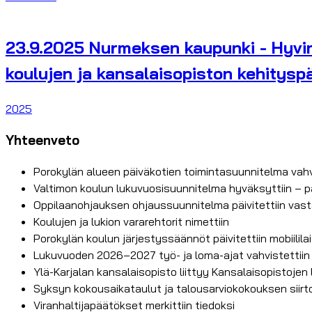
23.9.2025 Nurmeksen kaupunki - Hyvin
koulujen ja kansalaisopiston kehitysp
2025
Yhteenveto
Porokylän alueen päiväkotien toimintasuunnitelma vahv
Valtimon koulun lukuvuosisuunnitelma hyväksyttiin – p
Oppilaanohjauksen ohjaussuunnitelma päivitettiin va
Koulujen ja lukion vararehtorit nimettiin
Porokylän koulun järjestyssäännöt päivitettiin mobiilil
Lukuvuoden 2026–2027 työ- ja loma-ajat vahvistettiin
Ylä-Karjalan kansalaisopisto liittyy Kansalaisopistojen l
Syksyn kokousaikataulut ja talousarviokokouksen siirto
Viranhaltijapäätökset merkittiin tiedoksi