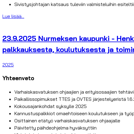
Sivistysjohtajan katsaus tuleviin valmisteluihin esitelti
Lue lisää...
23.9.2025 Nurmeksen kaupunki - Henk
palkkauksesta, koulutuksesta ja toimi
2025
Yhteenveto
Varhaiskasvatuksen ohjaajien ja erityisosaajien tehtäv
Paikallissopimukset TTES ja OVTES järjestelyeristä 1.6
Kokousajankohdat syksylle 2025
Kannustuspalkkiot omaehtoiseen koulutukseen ja työpa
Osittainen etätyö varhaiskasvatuksen ohjaajalle
Päivitetty päihdeohjelma hyväksyttiin