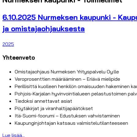
6.10.2025 Nurmeksen kaupunki - Kaup
ja omistajaohjauksesta
2025
Yhteenveto
Omistajaohjaus Nurmeksen Yrityspalvelu Oy:lle
Veroprosenttien määrääminen – Eriävä mielipide
Perillisittä kuolleen henkilön omaisuuden hakeminen ka
Pohjois-Karjalan hyvinvointialueen pelastustoimen p
Tiedoksi annettavat asiat
Pöytäkirjat ja viranhaltijapäätökset
Itä-Suomi-foorumi – Edustuksen vahvistaminen
Kaupunginjohtajan katsaus valmistelutilanteeseen
Lue lisää...