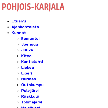
Etusivu
Ajankohtaista
Kunnat
Ilomantsi
Joensuu
Juuka
Kitee
Kontiolahti
Lieksa
Liperi
Nurmes
Outokumpu
Polvijärvi
Rääkkylä
Tohmajärvi
Heinävesi