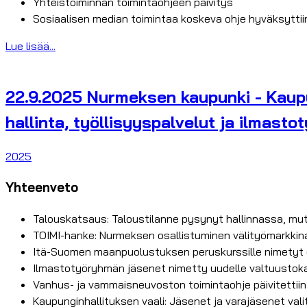
Yhteistoiminnan toimintaohjeen päivitys
Sosiaalisen median toimintaa koskeva ohje hyväksyttii
Lue lisää...
22.9.2025 Nurmeksen kaupunki - Kaup
hallinta, työllisyyspalvelut ja ilmasto
2025
Yhteenveto
Talouskatsaus: Taloustilanne pysynyt hallinnassa, mu
TOIMI-hanke: Nurmeksen osallistuminen välityömarkkina
Itä-Suomen maanpuolustuksen peruskurssille nimetyt o
Ilmastotyöryhmän jäsenet nimetty uudelle valtuustok
Vanhus- ja vammaisneuvoston toimintaohje päivitettiin 
Kaupunginhallituksen vaali: Jäsenet ja varajäsenet va