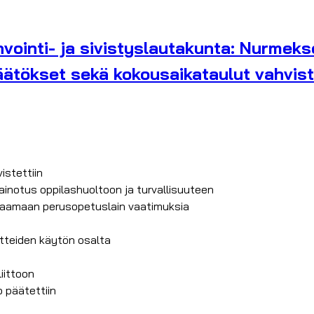
vointi- ja sivistyslautakunta: Nurmek
äätökset sekä kokousaikataulut vahvist
istettiin
ainotus oppilashuoltoon ja turvallisuuteen
staamaan perusopetuslain vaatimuksia
aitteiden käytön osalta
iittoon
 päätettiin