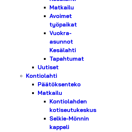
Matkailu
Avoimet
työpaikat
Vuokra-
asunnot
Kesälahti
Tapahtumat
Uutiset
Kontiolahti
Päätöksenteko
Matkailu
Kontiolahden
kotiseutukeskus
Selkie-Mönnin
kappeli