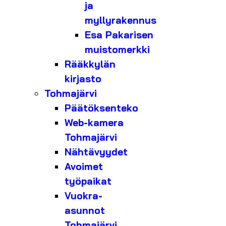
ja
myllyrakennus
Esa Pakarisen
muistomerkki
Rääkkylän
kirjasto
Tohmajärvi
Päätöksenteko
Web-kamera
Tohmajärvi
Nähtävyydet
Avoimet
työpaikat
Vuokra-
asunnot
Tohmajärvi