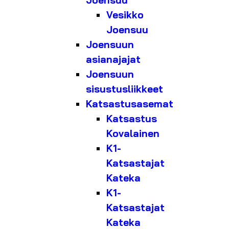
Joensuu
Vesikko
Joensuu
Joensuun
asianajajat
Joensuun
sisustusliikkeet
Katsastusasemat
Katsastus
Kovalainen
K1-
Katsastajat
Kateka
K1-
Katsastajat
Kateka