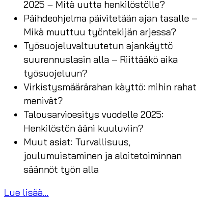
2025 – Mitä uutta henkilöstölle?
Päihdeohjelma päivitetään ajan tasalle –
Mikä muuttuu työntekijän arjessa?
Työsuojeluvaltuutetun ajankäyttö
suurennuslasin alla – Riittääkö aika
työsuojeluun?
Virkistysmäärärahan käyttö: mihin rahat
menivät?
Talousarvioesitys vuodelle 2025:
Henkilöstön ääni kuuluviin?
Muut asiat: Turvallisuus,
joulumuistaminen ja aloitetoiminnan
säännöt työn alla
Lue lisää...