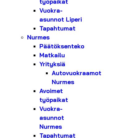
työpaikat
Vuokra-
asunnot Liperi
Tapahtumat
Nurmes
Päätöksenteko
Matkailu
Yrityksiä
Autovuokraamot
Nurmes
Avoimet
työpaikat
Vuokra-
asunnot
Nurmes
Tapahtumat