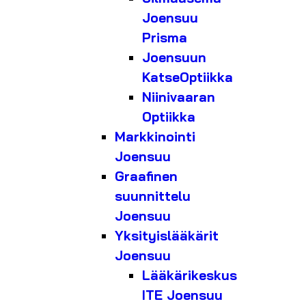
Joensuu
Prisma
Joensuun
KatseOptiikka
Niinivaaran
Optiikka
Markkinointi
Joensuu
Graafinen
suunnittelu
Joensuu
Yksityislääkärit
Joensuu
Lääkärikeskus
ITE Joensuu