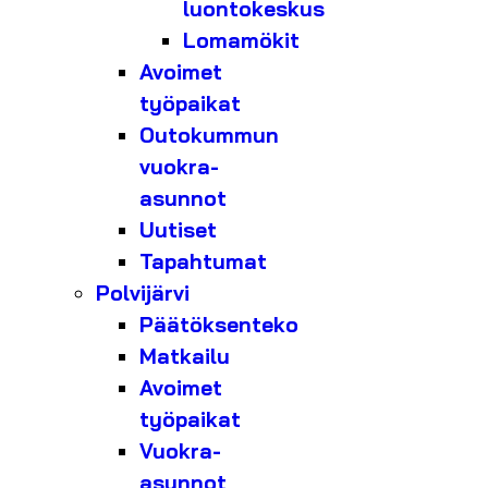
luontokeskus
Lomamökit
Avoimet
työpaikat
Outokummun
vuokra-
asunnot
Uutiset
Tapahtumat
Polvijärvi
Päätöksenteko
Matkailu
Avoimet
työpaikat
Vuokra-
asunnot