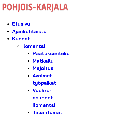
Etusivu
Ajankohtaista
Kunnat
Ilomantsi
Päätöksenteko
Matkailu
Majoitus
Avoimet
työpaikat
Vuokra-
asunnot
Ilomantsi
Tapahtumat