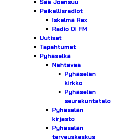
Sää Joensuu
Paikallisradiot
Iskelmä Rex
Radio Oi FM
Uutiset
Tapahtumat
Pyhäselkä
Nähtävää
Pyhäselän
kirkko
Pyhäselän
seurakuntatalo
Pyhäselän
kirjasto
Pyhäselän
terveyskeskus