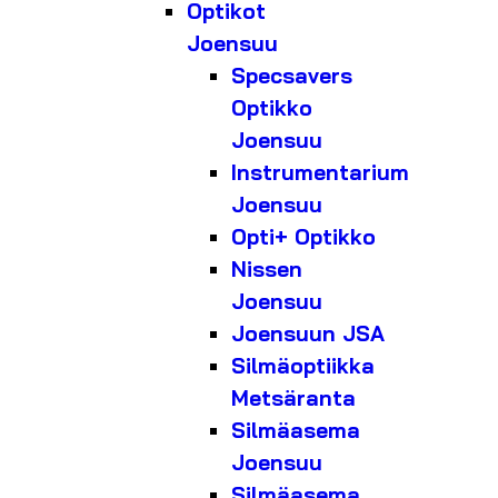
Optikot
Joensuu
Specsavers
Optikko
Joensuu
Instrumentarium
Joensuu
Opti+ Optikko
Nissen
Joensuu
Joensuun JSA
Silmäoptiikka
Metsäranta
Silmäasema
Joensuu
Silmäasema