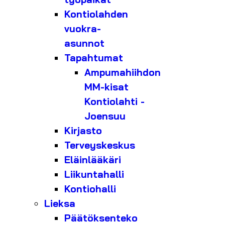
Kontiolahden
vuokra-
asunnot
Tapahtumat
Ampumahiihdon
MM-kisat
Kontiolahti -
Joensuu
Kirjasto
Terveyskeskus
Eläinlääkäri
Liikuntahalli
Kontiohalli
Lieksa
Päätöksenteko