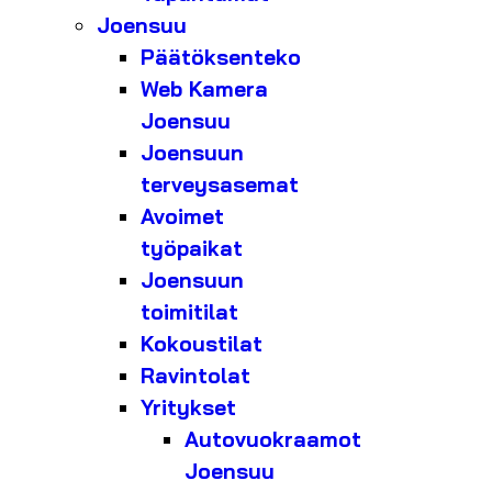
Joensuu
Päätöksenteko
Web Kamera
Joensuu
Joensuun
terveysasemat
Avoimet
työpaikat
Joensuun
toimitilat
Kokoustilat
Ravintolat
Yritykset
Autovuokraamot
Joensuu