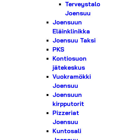
Terveystalo
Joensuu
Joensuun
Eläinklinikka
Joensuu Taksi
PKS
Kontiosuon
jätekeskus
Vuokramökki
Joensuu
Joensuun
kirpputorit
Pizzeriat
Joensuu
Kuntosali