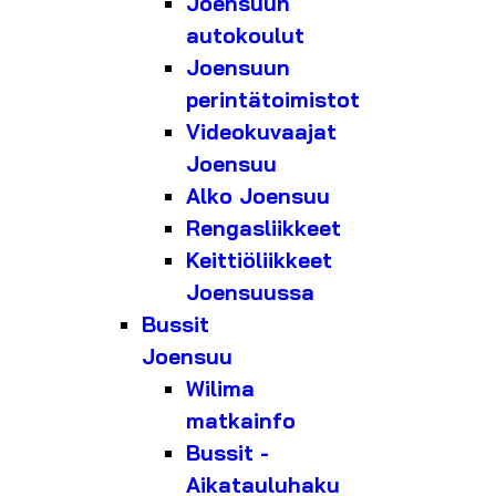
Joensuun
autokoulut
Joensuun
perintätoimistot
Videokuvaajat
Joensuu
Alko Joensuu
Rengasliikkeet
Keittiöliikkeet
Joensuussa
Bussit
Joensuu
Wilima
matkainfo
Bussit -
Aikatauluhaku