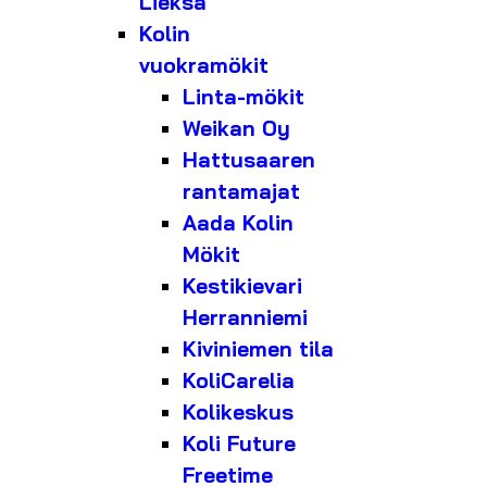
Lieksa
Kolin
vuokramökit
Linta-mökit
Weikan Oy
Hattusaaren
rantamajat
Aada Kolin
Mökit
Kestikievari
Herranniemi
Kiviniemen tila
KoliCarelia
Kolikeskus
Koli Future
Freetime