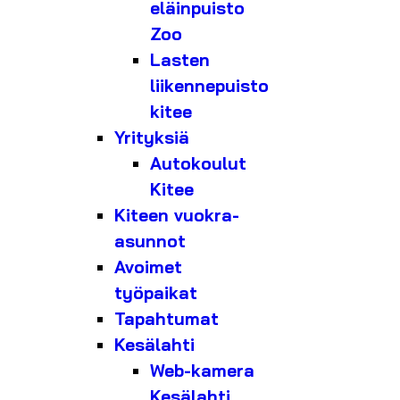
eläinpuisto
Zoo
Lasten
liikennepuisto
kitee
Yrityksiä
Autokoulut
Kitee
Kiteen vuokra-
asunnot
Avoimet
työpaikat
Tapahtumat
Kesälahti
Web-kamera
Kesälahti