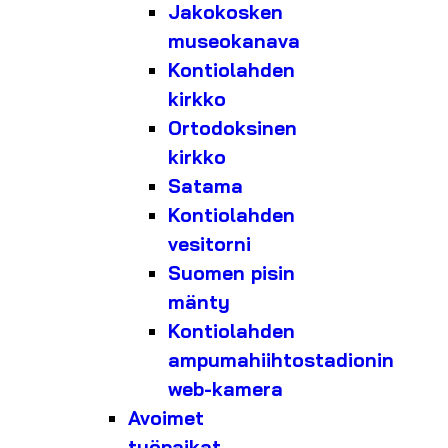
Jakokosken
museokanava
Kontiolahden
kirkko
Ortodoksinen
kirkko
Satama
Kontiolahden
vesitorni
Suomen pisin
mänty
Kontiolahden
ampumahiihtostadionin
web-kamera
Avoimet
työpaikat