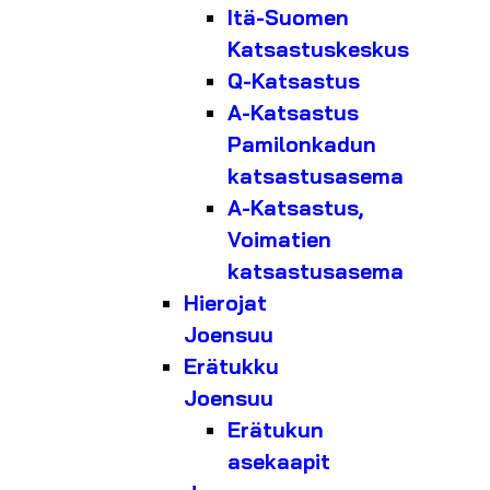
Itä-Suomen
Katsastuskeskus
Q-Katsastus
A-Katsastus
Pamilonkadun
katsastusasema
A-Katsastus,
Voimatien
katsastusasema
Hierojat
Joensuu
Erätukku
Joensuu
Erätukun
asekaapit