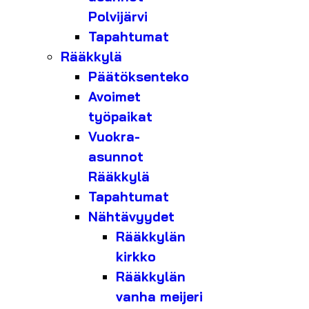
Polvijärvi
Tapahtumat
Rääkkylä
Päätöksenteko
Avoimet
työpaikat
Vuokra-
asunnot
Rääkkylä
Tapahtumat
Nähtävyydet
Rääkkylän
kirkko
Rääkkylän
vanha meijeri