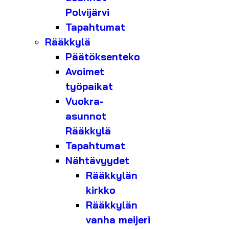
Polvijärvi
Tapahtumat
Rääkkylä
Päätöksenteko
Avoimet
työpaikat
Vuokra-
asunnot
Rääkkylä
Tapahtumat
Nähtävyydet
Rääkkylän
kirkko
Rääkkylän
vanha meijeri