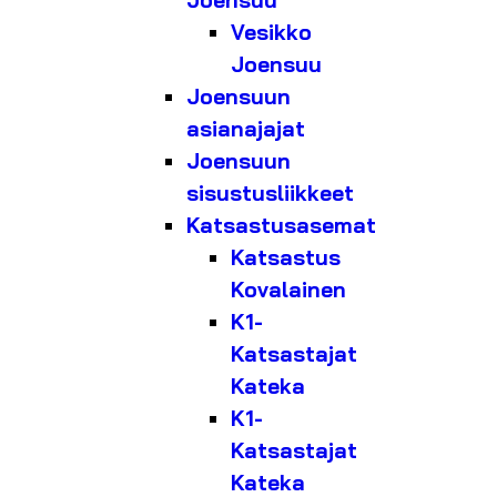
Joensuu
Vesikko
Joensuu
Joensuun
asianajajat
Joensuun
sisustusliikkeet
Katsastusasemat
Katsastus
Kovalainen
K1-
Katsastajat
Kateka
K1-
Katsastajat
Kateka