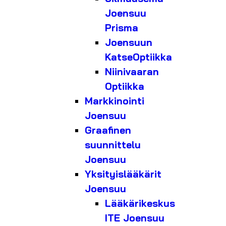
Joensuu
Prisma
Joensuun
KatseOptiikka
Niinivaaran
Optiikka
Markkinointi
Joensuu
Graafinen
suunnittelu
Joensuu
Yksityislääkärit
Joensuu
Lääkärikeskus
ITE Joensuu