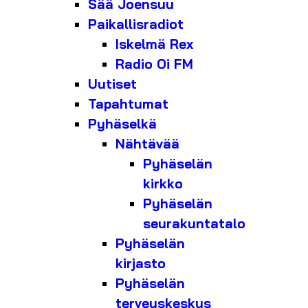
Sää Joensuu
Paikallisradiot
Iskelmä Rex
Radio Oi FM
Uutiset
Tapahtumat
Pyhäselkä
Nähtävää
Pyhäselän
kirkko
Pyhäselän
seurakuntatalo
Pyhäselän
kirjasto
Pyhäselän
terveyskeskus