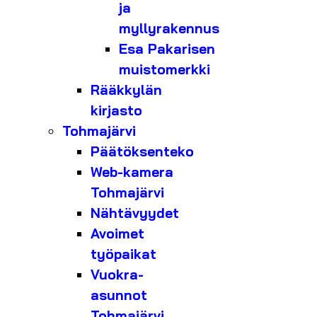
ja
myllyrakennus
Esa Pakarisen
muistomerkki
Rääkkylän
kirjasto
Tohmajärvi
Päätöksenteko
Web-kamera
Tohmajärvi
Nähtävyydet
Avoimet
työpaikat
Vuokra-
asunnot
Tohmajärvi