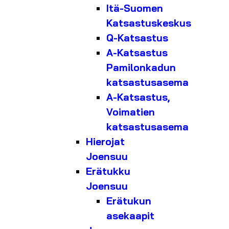
Itä-Suomen
Katsastuskeskus
Q-Katsastus
A-Katsastus
Pamilonkadun
katsastusasema
A-Katsastus,
Voimatien
katsastusasema
Hierojat
Joensuu
Erätukku
Joensuu
Erätukun
asekaapit