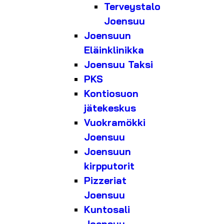
Terveystalo
Joensuu
Joensuun
Eläinklinikka
Joensuu Taksi
PKS
Kontiosuon
jätekeskus
Vuokramökki
Joensuu
Joensuun
kirpputorit
Pizzeriat
Joensuu
Kuntosali