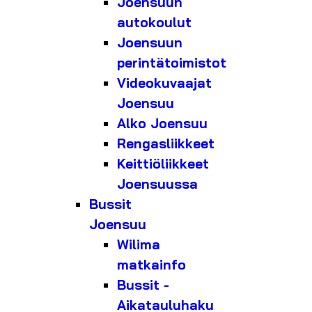
Joensuun
autokoulut
Joensuun
perintätoimistot
Videokuvaajat
Joensuu
Alko Joensuu
Rengasliikkeet
Keittiöliikkeet
Joensuussa
Bussit
Joensuu
Wilima
matkainfo
Bussit -
Aikatauluhaku