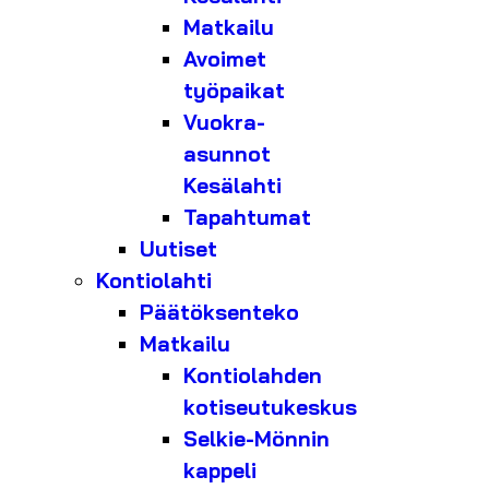
Matkailu
Avoimet
työpaikat
Vuokra-
asunnot
Kesälahti
Tapahtumat
Uutiset
Kontiolahti
Päätöksenteko
Matkailu
Kontiolahden
kotiseutukeskus
Selkie-Mönnin
kappeli