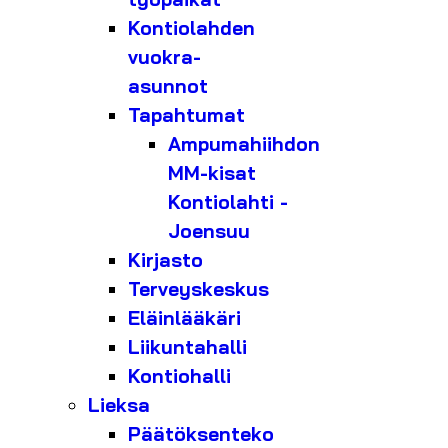
Kontiolahden
vuokra-
asunnot
Tapahtumat
Ampumahiihdon
MM-kisat
Kontiolahti -
Joensuu
Kirjasto
Terveyskeskus
Eläinlääkäri
Liikuntahalli
Kontiohalli
Lieksa
Päätöksenteko