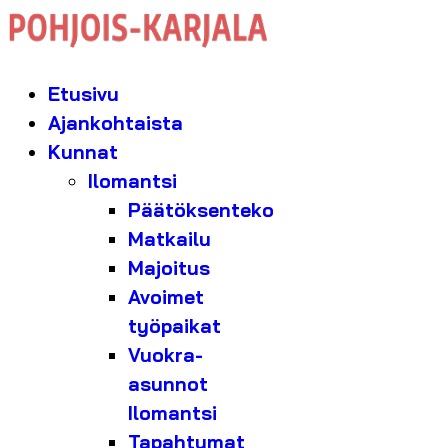
Etusivu
Ajankohtaista
Kunnat
Ilomantsi
Päätöksenteko
Matkailu
Majoitus
Avoimet
työpaikat
Vuokra-
asunnot
Ilomantsi
Tapahtumat