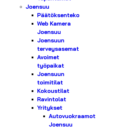
Joensuu
Päätöksenteko
Web Kamera
Joensuu
Joensuun
terveysasemat
Avoimet
työpaikat
Joensuun
toimitilat
Kokoustilat
Ravintolat
Yritykset
Autovuokraamot
Joensuu