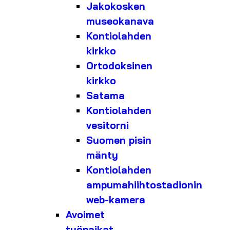
Jakokosken
museokanava
Kontiolahden
kirkko
Ortodoksinen
kirkko
Satama
Kontiolahden
vesitorni
Suomen pisin
mänty
Kontiolahden
ampumahiihtostadionin
web-kamera
Avoimet
työpaikat