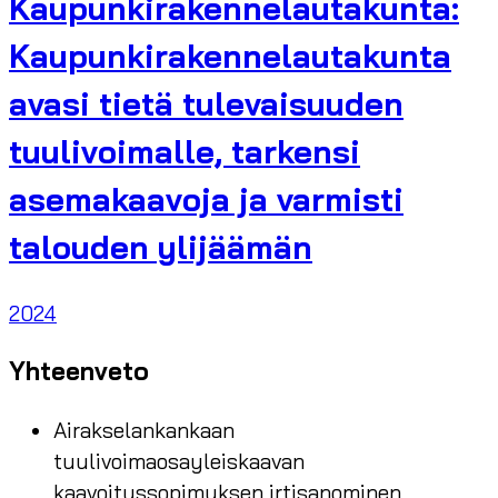
Kaupunkirakennelautakunta:
Kaupunkirakennelautakunta
avasi tietä tulevaisuuden
tuulivoimalle, tarkensi
asemakaavoja ja varmisti
talouden ylijäämän
2024
Yhteenveto
Airakselankankaan
tuulivoimaosayleiskaavan
kaavoitussopimuksen irtisanominen