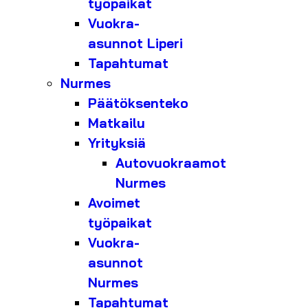
työpaikat
Vuokra-
asunnot Liperi
Tapahtumat
Nurmes
Päätöksenteko
Matkailu
Yrityksiä
Autovuokraamot
Nurmes
Avoimet
työpaikat
Vuokra-
asunnot
Nurmes
Tapahtumat