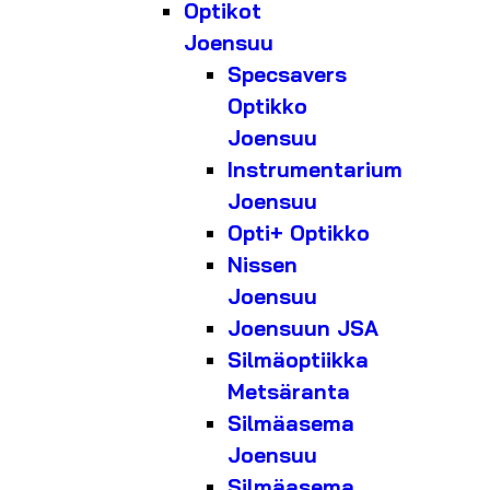
Optikot
Joensuu
Specsavers
Optikko
Joensuu
Instrumentarium
Joensuu
Opti+ Optikko
Nissen
Joensuu
Joensuun JSA
Silmäoptiikka
Metsäranta
Silmäasema
Joensuu
Silmäasema