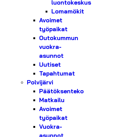
luontokeskus
Lomamökit
Avoimet
työpaikat
Outokummun
vuokra-
asunnot
Uutiset
Tapahtumat
Polvijärvi
Päätöksenteko
Matkailu
Avoimet
työpaikat
Vuokra-
asunnot