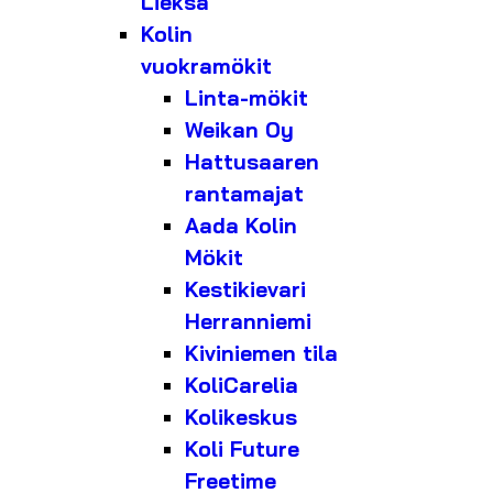
Lieksa
Kolin
vuokramökit
Linta-mökit
Weikan Oy
Hattusaaren
rantamajat
Aada Kolin
Mökit
Kestikievari
Herranniemi
Kiviniemen tila
KoliCarelia
Kolikeskus
Koli Future
Freetime