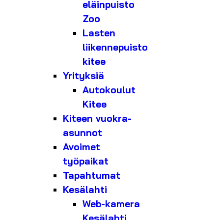
eläinpuisto
Zoo
Lasten
liikennepuisto
kitee
Yrityksiä
Autokoulut
Kitee
Kiteen vuokra-
asunnot
Avoimet
työpaikat
Tapahtumat
Kesälahti
Web-kamera
Kesälahti