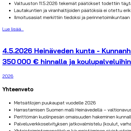
Valtuuston 11.5.2026 tekemät päätökset todettiin täy
Lautakuntien ja viranhaltijoiden päätöksiä ei otettu er
Ilmoitusasiat merkittiin tiedoksi ja perinnetoimikuntaan
Lue lisää...
4.5.2026 Heinäveden kunta - Kunnanha
350 000 € hinnalla ja koulupalveluihin
2026
Yhteenveto
Metsätilojen puukaupat vuodelle 2026
Harrastamisen Suomen malli Heinävedellä – valtionavus
Perittömän kuolinpesän omaisuuden hakeminen kunnal
Palveluverkkoselvityksen jatkovalmistelu (koulut, varha
Yhteistoimintamenettelyn käynnistäminen sivistysto