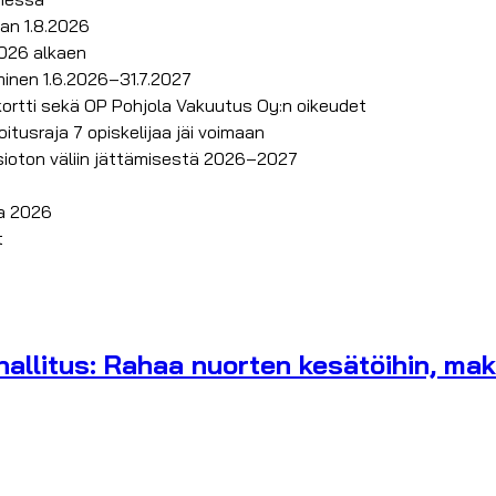
an 1.8.2026
.2026 alkaen
minen 1.6.2026–31.7.2027
ortti sekä OP Pohjola Vakuutus Oy:n oikeudet
tusraja 7 opiskelijaa jäi voimaan
ksioton väliin jättämisestä 2026–2027
a 2026
t
litus: Rahaa nuorten kesätöihin, maksu