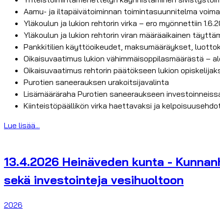
Aamu- ja iltapäivätoiminnan toimintasuunnitelma voima
Yläkoulun ja lukion rehtorin virka – ero myönnettiin 1.6
Yläkoulun ja lukion rehtorin viran määräaikainen täyttä
Pankkitilien käyttöoikeudet, maksumääräykset, luottok
Oikaisuvaatimus lukion vähimmäisoppilasmäärästä – aloi
Oikaisuvaatimus rehtorin päätökseen lukion opiskelija
Purotien saneerauksen urakoitsijavalinta
Lisämääräraha Purotien saneeraukseen investoinneiss
Kiinteistöpäällikön virka haettavaksi ja kelpoisuusehdo
Lue lisää...
13.4.2026 Heinäveden kunta - Kunnanhal
sekä investointeja vesihuoltoon
2026