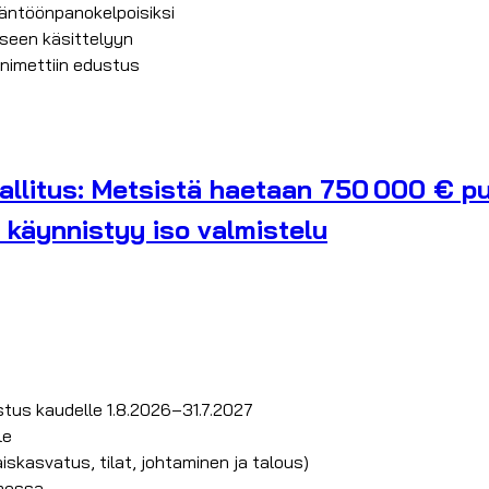
täntöönpanokelpoisiksi
ikseen käsittelyyn
 nimettiin edustus
llitus: Metsistä haetaan 750 000 € pu
 käynnistyy iso valmistelu
tus kaudelle 1.8.2026–31.7.2027
le
iskasvatus, tilat, johtaminen ja talous)
imessa