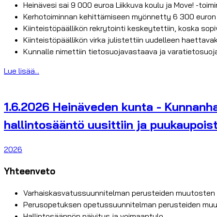
Heinävesi sai 9 000 euroa Liikkuva koulu ja Move! -toim
Kerhotoiminnan kehittämiseen myönnetty 6 300 euron av
Kiinteistöpäällikön rekrytointi keskeytettiin, koska sopi
Kiinteistöpäällikön virka julistettiin uudelleen haettav
Kunnalle nimettiin tietosuojavastaava ja varatietosuoj
Lue lisää...
1.6.2026 Heinäveden kunta - Kunnanhal
hallintosääntö uusittiin ja puukaupois
2026
Yhteenveto
Varhaiskasvatussuunnitelman perusteiden muutosten
Perusopetuksen opetussuunnitelman perusteiden muut
Hallintosäännön päivitys ja voimaantulo