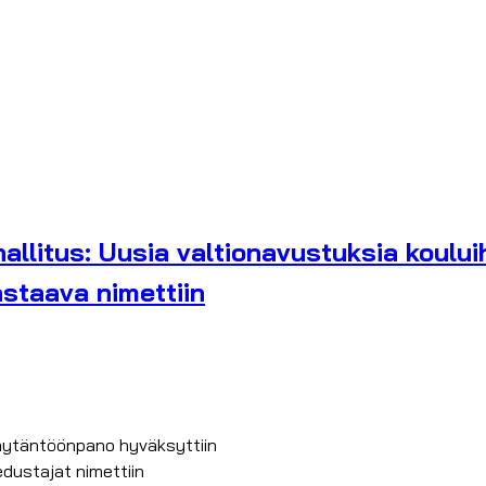
litus: Uusia valtionavustuksia kouluihi
astaava nimettiin
täytäntöönpano hyväksyttiin
edustajat nimettiin