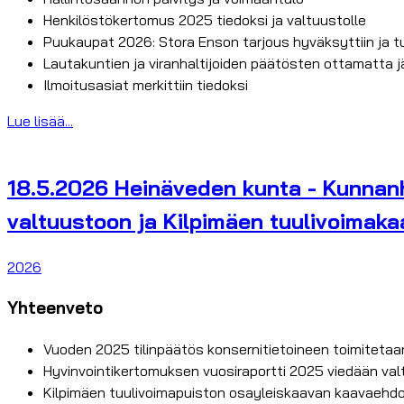
Henkilöstökertomus 2025 tiedoksi ja valtuustolle
Puukaupat 2026: Stora Enson tarjous hyväksyttiin ja tulo
Lautakuntien ja viranhaltijoiden päätösten ottamatta 
Ilmoitusasiat merkittiin tiedoksi
Lue lisää...
18.5.2026 Heinäveden kunta - Kunnanha
valtuustoon ja Kilpimäen tuulivoimak
2026
Yhteenveto
Vuoden 2025 tilinpäätös konsernitietoineen toimitetaan 
Hyvinvointikertomuksen vuosiraportti 2025 viedään va
Kilpimäen tuulivoimapuiston osayleiskaavan kaavaehdo