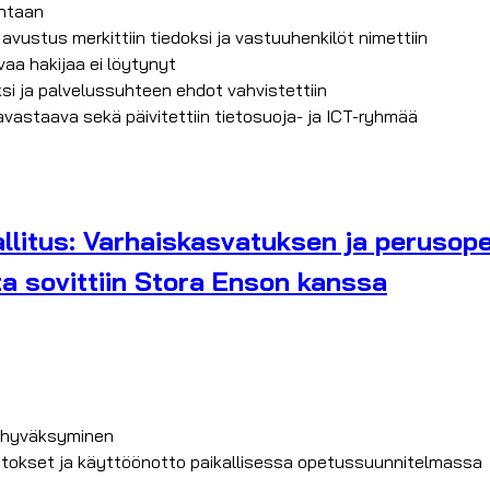
intaan
ustus merkittiin tiedoksi ja vastuuhenkilöt nimettiin
vaa hakijaa ei löytynyt
aksi ja palvelussuhteen ehdot vahvistettiin
avastaava sekä päivitettiin tietosuoja- ja ICT-ryhmää
litus: Varhaiskasvatuksen ja perusopet
ta sovittiin Stora Enson kanssa
 hyväksyminen
okset ja käyttöönotto paikallisessa opetussuunnitelmassa