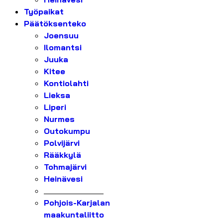
Työpaikat
Päätöksenteko
Joensuu
Ilomantsi
Juuka
Kitee
Kontiolahti
Lieksa
Liperi
Nurmes
Outokumpu
Polvijärvi
Rääkkylä
Tohmajärvi
Heinävesi
_______________
Pohjois-Karjalan
maakuntaliitto