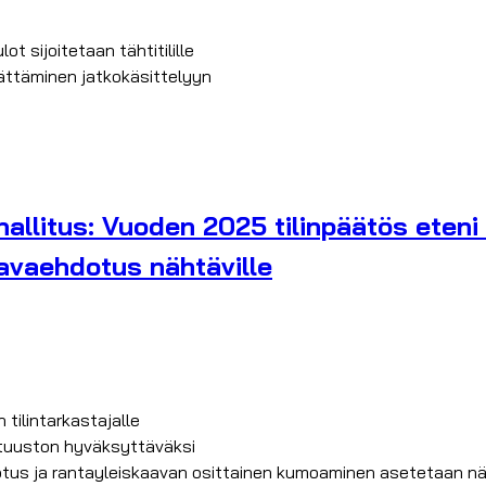
t sijoitetaan tähtitilille
jättäminen jatkokäsittelyyn
llitus: Vuoden 2025 tilinpäätös eteni 
aavaehdotus nähtäville
tilintarkastajalle
ltuuston hyväksyttäväksi
tus ja rantayleiskaavan osittainen kumoaminen asetetaan nä