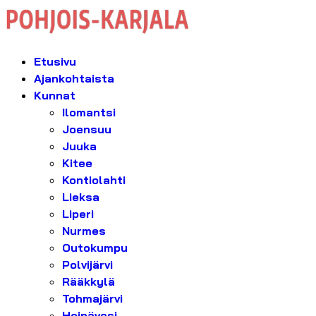
Etusivu
Ajankohtaista
Kunnat
Ilomantsi
Joensuu
Juuka
Kitee
Kontiolahti
Lieksa
Liperi
Nurmes
Outokumpu
Polvijärvi
Rääkkylä
Tohmajärvi
Heinävesi