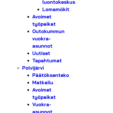
luontokeskus
Lomamökit
Avoimet
työpaikat
Outokummun
vuokra-
asunnot
Uutiset
Tapahtumat
Polvijärvi
Päätöksenteko
Matkailu
Avoimet
työpaikat
Vuokra-
asunnot