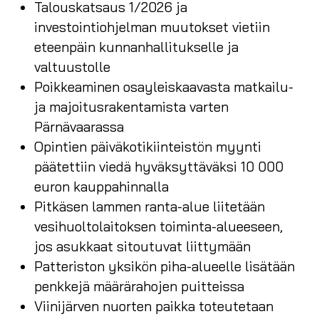
Talouskatsaus 1/2026 ja
investointiohjelman muutokset vietiin
eteenpäin kunnanhallitukselle ja
valtuustolle
Poikkeaminen osayleiskaavasta matkailu-
ja majoitusrakentamista varten
Pärnävaarassa
Opintien päiväkotikiinteistön myynti
päätettiin viedä hyväksyttäväksi 10 000
euron kauppahinnalla
Pitkäsen lammen ranta-alue liitetään
vesihuoltolaitoksen toiminta-alueeseen,
jos asukkaat sitoutuvat liittymään
Patteriston yksikön piha-alueelle lisätään
penkkejä määrärahojen puitteissa
Viinijärven nuorten paikka toteutetaan