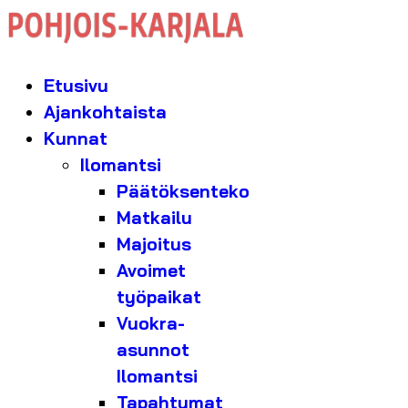
Etusivu
Ajankohtaista
Kunnat
Ilomantsi
Päätöksenteko
Matkailu
Majoitus
Avoimet
työpaikat
Vuokra-
asunnot
Ilomantsi
Tapahtumat