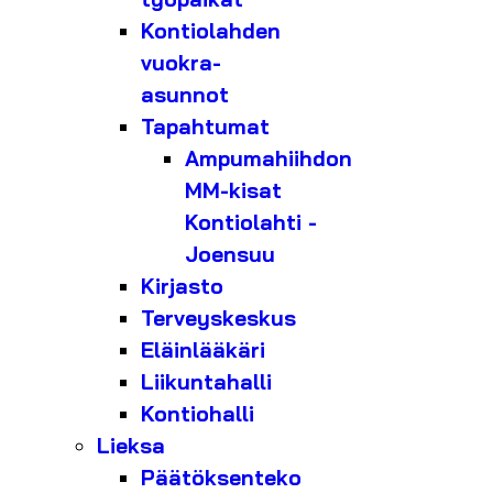
Kontiolahden
vuokra-
asunnot
Tapahtumat
Ampumahiihdon
MM-kisat
Kontiolahti -
Joensuu
Kirjasto
Terveyskeskus
Eläinlääkäri
Liikuntahalli
Kontiohalli
Lieksa
Päätöksenteko