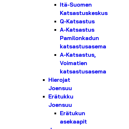
Itä-Suomen
Katsastuskeskus
Q-Katsastus
A-Katsastus
Pamilonkadun
katsastusasema
A-Katsastus,
Voimatien
katsastusasema
Hierojat
Joensuu
Erätukku
Joensuu
Erätukun
asekaapit