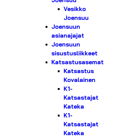
Joensuu
Vesikko
Joensuu
Joensuun
asianajajat
Joensuun
sisustusliikkeet
Katsastusasemat
Katsastus
Kovalainen
K1-
Katsastajat
Kateka
K1-
Katsastajat
Kateka