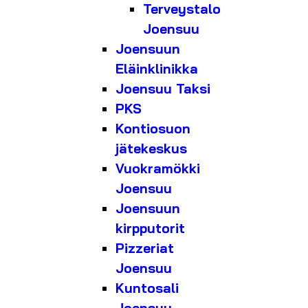
Terveystalo
Joensuu
Joensuun
Eläinklinikka
Joensuu Taksi
PKS
Kontiosuon
jätekeskus
Vuokramökki
Joensuu
Joensuun
kirpputorit
Pizzeriat
Joensuu
Kuntosali