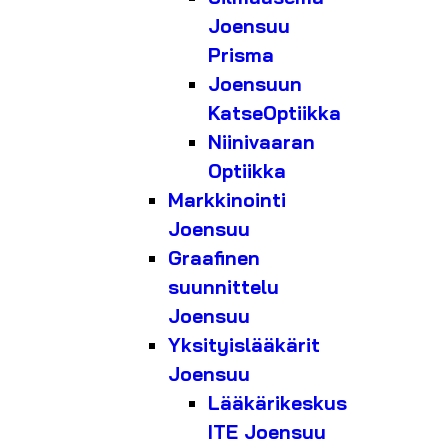
Joensuu
Prisma
Joensuun
KatseOptiikka
Niinivaaran
Optiikka
Markkinointi
Joensuu
Graafinen
suunnittelu
Joensuu
Yksityislääkärit
Joensuu
Lääkärikeskus
ITE Joensuu