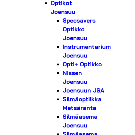
Optikot
Joensuu
Specsavers
Optikko
Joensuu
Instrumentarium
Joensuu
Opti+ Optikko
Nissen
Joensuu
Joensuun JSA
Silmäoptiikka
Metsäranta
Silmäasema
Joensuu
Silmäasema