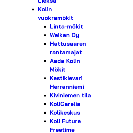
Lieksa
Kolin
vuokramökit
Linta-mökit
Weikan Oy
Hattusaaren
rantamajat
Aada Kolin
Mökit
Kestikievari
Herranniemi
Kiviniemen tila
KoliCarelia
Kolikeskus
Koli Future
Freetime