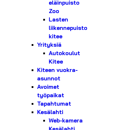
eläinpuisto
Zoo
Lasten
liikennepuisto
kitee
Yrityksiä
Autokoulut
Kitee
Kiteen vuokra-
asunnot
Avoimet
työpaikat
Tapahtumat
Kesälahti
Web-kamera
Kesälahti