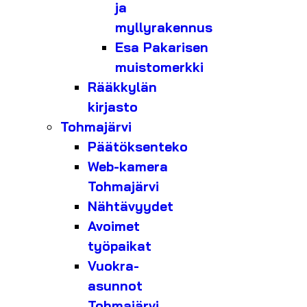
ja
myllyrakennus
Esa Pakarisen
muistomerkki
Rääkkylän
kirjasto
Tohmajärvi
Päätöksenteko
Web-kamera
Tohmajärvi
Nähtävyydet
Avoimet
työpaikat
Vuokra-
asunnot
Tohmajärvi