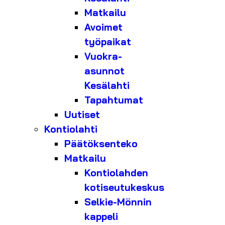
Matkailu
Avoimet
työpaikat
Vuokra-
asunnot
Kesälahti
Tapahtumat
Uutiset
Kontiolahti
Päätöksenteko
Matkailu
Kontiolahden
kotiseutukeskus
Selkie-Mönnin
kappeli