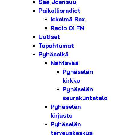
Sää Joensuu
Paikallisradiot
Iskelmä Rex
Radio Oi FM
Uutiset
Tapahtumat
Pyhäselkä
Nähtävää
Pyhäselän
kirkko
Pyhäselän
seurakuntatalo
Pyhäselän
kirjasto
Pyhäselän
terveyskeskus