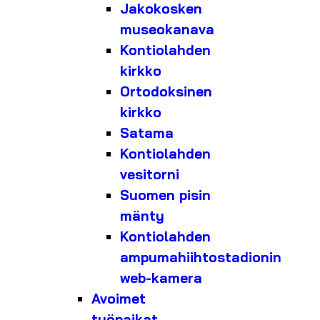
Jakokosken
museokanava
Kontiolahden
kirkko
Ortodoksinen
kirkko
Satama
Kontiolahden
vesitorni
Suomen pisin
mänty
Kontiolahden
ampumahiihtostadionin
web-kamera
Avoimet
työpaikat