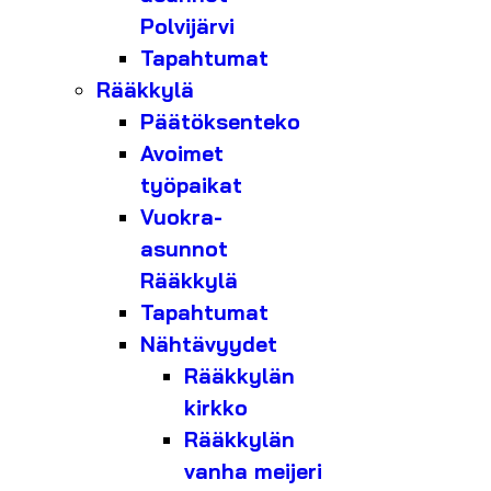
Polvijärvi
Tapahtumat
Rääkkylä
Päätöksenteko
Avoimet
työpaikat
Vuokra-
asunnot
Rääkkylä
Tapahtumat
Nähtävyydet
Rääkkylän
kirkko
Rääkkylän
vanha meijeri