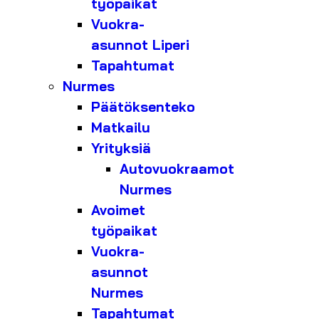
työpaikat
Vuokra-
asunnot Liperi
Tapahtumat
Nurmes
Päätöksenteko
Matkailu
Yrityksiä
Autovuokraamot
Nurmes
Avoimet
työpaikat
Vuokra-
asunnot
Nurmes
Tapahtumat