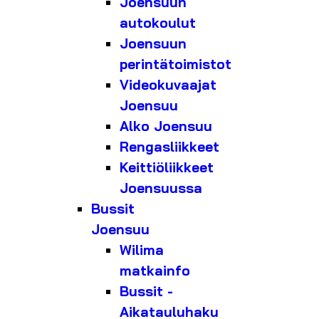
Joensuun
autokoulut
Joensuun
perintätoimistot
Videokuvaajat
Joensuu
Alko Joensuu
Rengasliikkeet
Keittiöliikkeet
Joensuussa
Bussit
Joensuu
Wilima
matkainfo
Bussit -
Aikatauluhaku