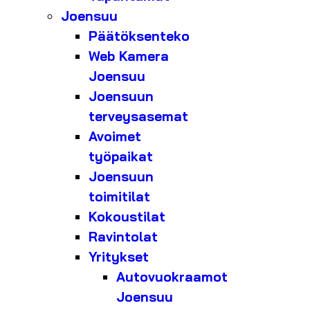
Joensuu
Päätöksenteko
Web Kamera
Joensuu
Joensuun
terveysasemat
Avoimet
työpaikat
Joensuun
toimitilat
Kokoustilat
Ravintolat
Yritykset
Autovuokraamot
Joensuu