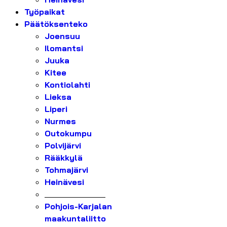
Työpaikat
Päätöksenteko
Joensuu
Ilomantsi
Juuka
Kitee
Kontiolahti
Lieksa
Liperi
Nurmes
Outokumpu
Polvijärvi
Rääkkylä
Tohmajärvi
Heinävesi
_______________
Pohjois-Karjalan
maakuntaliitto