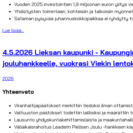
Vuoden 2025 investointien 1,9 miljoonan euron ylitys v
Yhdistysten toimintaan, kohteisiin ja talkoisiin myönne
Sataman pysyvää juhannuskokkopaikkaa ei ryhdytty 
Lue lisää...
4.5.2026 Lieksan kaupunki - Kaupunginh
jouluhankkeelle, vuokrasi Viekin lento
2026
Yhteenveto
Viranhaltijapäätökset merkittiin tiedoksi ilman ottamis
Valtuuston päätökset todettiin laillisiksi ja määrättiin
Lausunto yhdyskuntakehittämislaista ja maakuntahallit
Väliaikaisrahoitus Leaderin Pielisen Joulu -hankkeen k