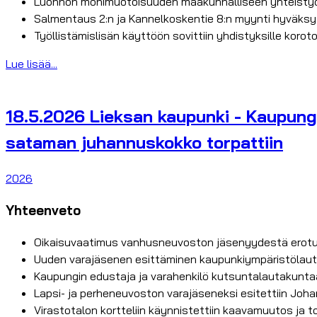
Luonnon monimuotoisuuden maakunnalliseen yhteistyö
Salmentaus 2:n ja Kannelkoskentie 8:n myynti hyväksyt
Työllistämislisän käyttöön sovittiin yhdistyksille ko
Lue lisää...
18.5.2026 Lieksan kaupunki - Kaupungin
sataman juhannuskokko torpattiin
2026
Yhteenveto
Oikaisuvaatimus vanhusneuvoston jäsenyydestä erotuk
Uuden varajäsenen esittäminen kaupunkiympäristölau
Kaupungin edustaja ja varahenkilö kutsuntalautakuntaa
Lapsi- ja perheneuvoston varajäseneksi esitettiin Joh
Virastotalon kortteliin käynnistettiin kaavamuutos ja 