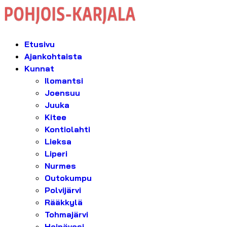
Etusivu
Ajankohtaista
Kunnat
Ilomantsi
Joensuu
Juuka
Kitee
Kontiolahti
Lieksa
Liperi
Nurmes
Outokumpu
Polvijärvi
Rääkkylä
Tohmajärvi
Heinävesi