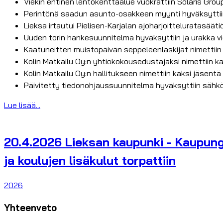
Viekin entinen lentokenttäalue vuokrattiin Solaris Grou
Perintönä saadun asunto-osakkeen myynti hyväksyttiin
Lieksa irtautui Pielisen-Karjalan ajoharjoitteluratasääti
Uuden torin hankesuunnitelma hyväksyttiin ja urakka vie
Kaatuneitten muistopäivän seppeleenlaskijat nimettiin L
Kolin Matkailu Oy:n yhtiökokousedustajaksi nimettiin k
Kolin Matkailu Oy:n hallitukseen nimettiin kaksi jäsent
Päivitetty tiedonohjaussuunnitelma hyväksyttiin sähköi
Lue lisää...
20.4.2026 Lieksan kaupunki - Kaupungi
ja koulujen lisäkulut torpattiin
2026
Yhteenveto