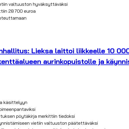
ietiin valtuuston hyväksyttäväksi
ttiin 28 700 euroa
toteuttamaan
allitus: Lieksa laittoi liikkeelle 10 00
kenttäalueen aurinkopuistolle ja käynni
ta käsittelyyn
 toimeenpantaviksi
uksen pöytäkirja merkittiin tiedoksi
äynnistämiseen vietiin valtuuston päätettäväksi