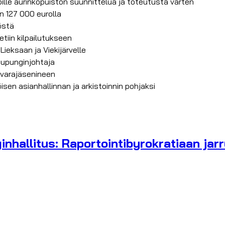
pille aurinkopuiston suunnittelua ja toteutusta varten
 127 000 eurolla
östä
tiin kilpailutukseen
ieksaan ja Viekijärvelle
aupunginjohtaja
ä varajäsenineen
sen asianhallinnan ja arkistoinnin pohjaksi
nhallitus: Raportointibyrokratiaan jar