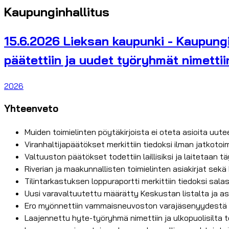
Kaupunginhallitus
15.6.2026 Lieksan kaupunki - Kaupungin
päätettiin ja uudet työryhmät nimettii
2026
Yhteenveto
Muiden toimielinten pöytäkirjoista ei oteta asioita uut
Viranhaltijapäätökset merkittiin tiedoksi ilman jatkotoi
Valtuuston päätökset todettiin laillisiksi ja laitetaan 
Riverian ja maakunnallisten toimielinten asiakirjat sekä
Tilintarkastuksen loppuraportti merkittiin tiedoksi sa
Uusi varavaltuutettu määrätty Keskustan listalta ja asi
Ero myönnettiin vammaisneuvoston varajäsenyydestä
Laajennettu hyte-työryhmä nimettiin ja ulkopuolisilta 