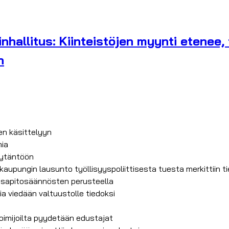
hallitus: Kiinteistöjen myynti etenee, 
n
een käsittelyyn
mia
täytäntöön
 kaupungin lausunto työllisyyspoliittisesta tuesta merkittiin t
lassapitosäännösten perusteella
a viedään valtuustolle tiedoksi
toimijoilta pyydetään edustajat