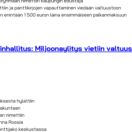
ryhmään nimettiin kaupungin edustaja
tiin ja panttikirjojen vapauttaminen viedään valtuustoon
roton enintään 1 500 euron laina ensimmäiseen palkanmaksuun
hallitus: Miljoonaylitys vietiin valtuu
sesta hylättiin
takuntaan
n nimettiin
anna Rossia
tonttijako keskustassa