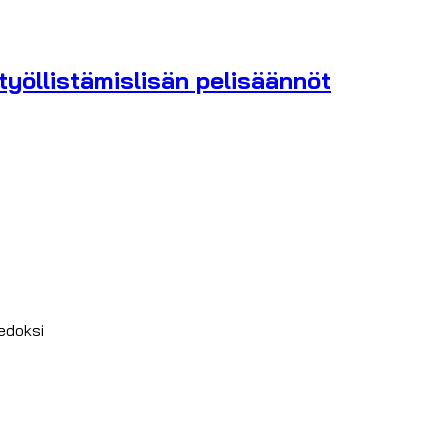
työllistämislisän pelisäännöt
iedoksi