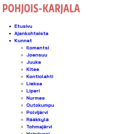
Etusivu
Ajankohtaista
Kunnat
Ilomantsi
Joensuu
Juuka
Kitee
Kontiolahti
Lieksa
Liperi
Nurmes
Outokumpu
Polvijärvi
Rääkkylä
Tohmajärvi
Heinävesi