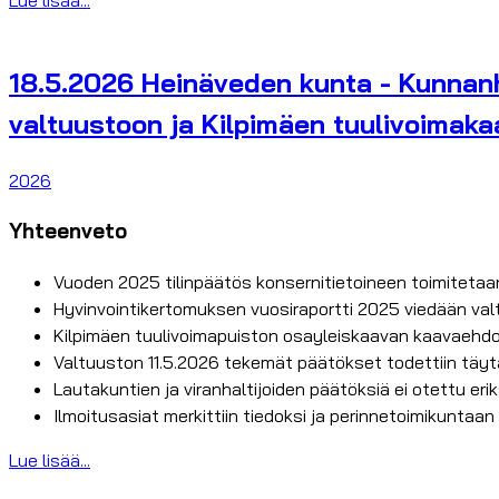
Lue lisää...
18.5.2026 Heinäveden kunta - Kunnanha
valtuustoon ja Kilpimäen tuulivoimak
2026
Yhteenveto
Vuoden 2025 tilinpäätös konsernitietoineen toimitetaan 
Hyvinvointikertomuksen vuosiraportti 2025 viedään va
Kilpimäen tuulivoimapuiston osayleiskaavan kaavaehdo
Valtuuston 11.5.2026 tekemät päätökset todettiin täy
Lautakuntien ja viranhaltijoiden päätöksiä ei otettu er
Ilmoitusasiat merkittiin tiedoksi ja perinnetoimikuntaan
Lue lisää...