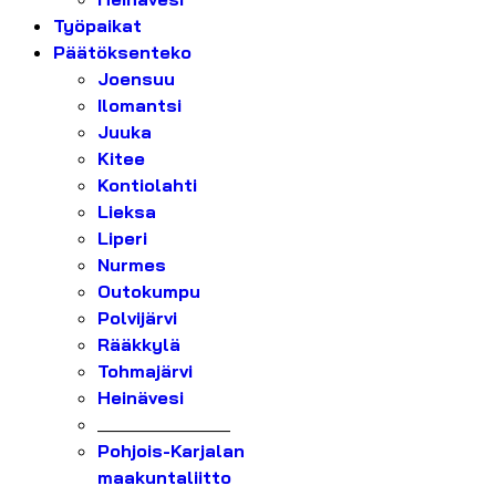
Työpaikat
Päätöksenteko
Joensuu
Ilomantsi
Juuka
Kitee
Kontiolahti
Lieksa
Liperi
Nurmes
Outokumpu
Polvijärvi
Rääkkylä
Tohmajärvi
Heinävesi
_______________
Pohjois-Karjalan
maakuntaliitto