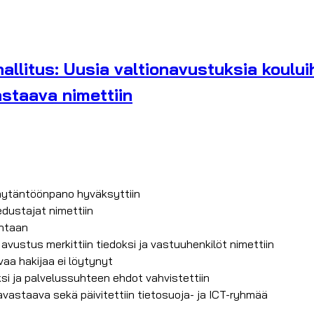
litus: Uusia valtionavustuksia kouluihi
astaava nimettiin
täytäntöönpano hyväksyttiin
edustajat nimettiin
intaan
ustus merkittiin tiedoksi ja vastuuhenkilöt nimettiin
vaa hakijaa ei löytynyt
aksi ja palvelussuhteen ehdot vahvistettiin
avastaava sekä päivitettiin tietosuoja- ja ICT-ryhmää