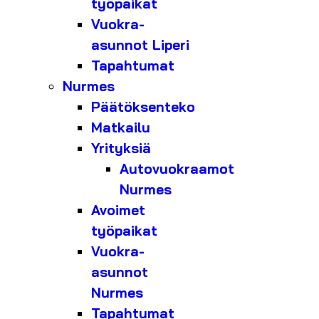
työpaikat
Vuokra-
asunnot Liperi
Tapahtumat
Nurmes
Päätöksenteko
Matkailu
Yrityksiä
Autovuokraamot
Nurmes
Avoimet
työpaikat
Vuokra-
asunnot
Nurmes
Tapahtumat