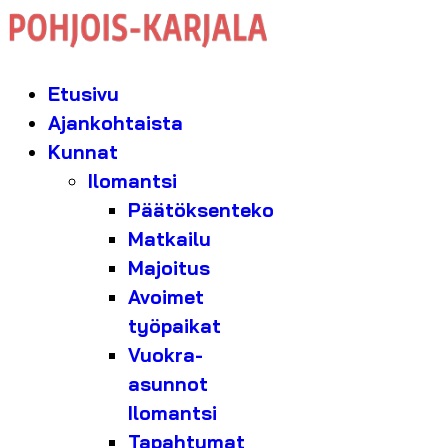
Etusivu
Ajankohtaista
Kunnat
Ilomantsi
Päätöksenteko
Matkailu
Majoitus
Avoimet
työpaikat
Vuokra-
asunnot
Ilomantsi
Tapahtumat