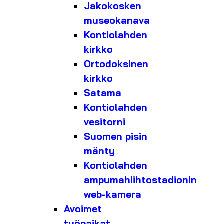
Jakokosken
museokanava
Kontiolahden
kirkko
Ortodoksinen
kirkko
Satama
Kontiolahden
vesitorni
Suomen pisin
mänty
Kontiolahden
ampumahiihtostadionin
web-kamera
Avoimet
työpaikat