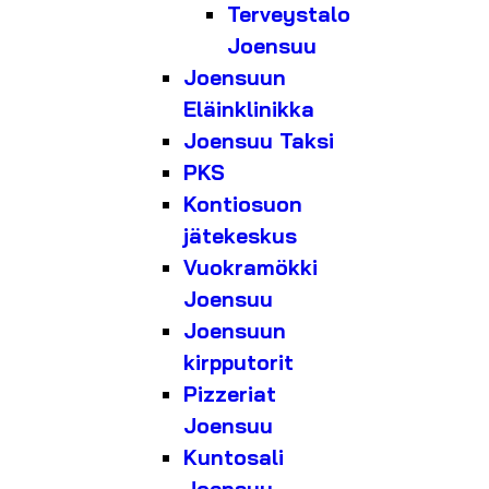
Terveystalo
Joensuu
Joensuun
Eläinklinikka
Joensuu Taksi
PKS
Kontiosuon
jätekeskus
Vuokramökki
Joensuu
Joensuun
kirpputorit
Pizzeriat
Joensuu
Kuntosali