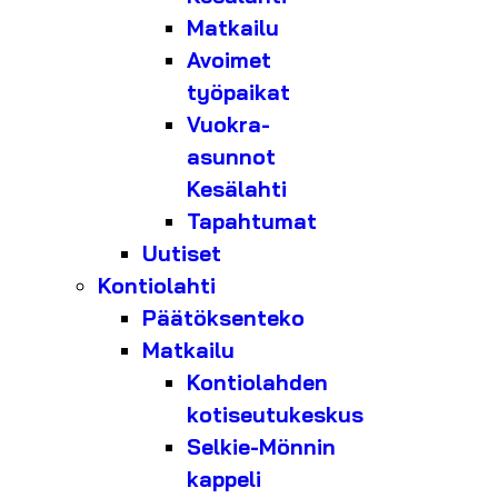
Matkailu
Avoimet
työpaikat
Vuokra-
asunnot
Kesälahti
Tapahtumat
Uutiset
Kontiolahti
Päätöksenteko
Matkailu
Kontiolahden
kotiseutukeskus
Selkie-Mönnin
kappeli