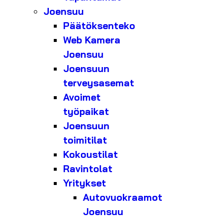
Joensuu
Päätöksenteko
Web Kamera
Joensuu
Joensuun
terveysasemat
Avoimet
työpaikat
Joensuun
toimitilat
Kokoustilat
Ravintolat
Yritykset
Autovuokraamot
Joensuu