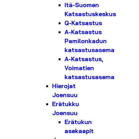
Itä-Suomen
Katsastuskeskus
Q-Katsastus
A-Katsastus
Pamilonkadun
katsastusasema
A-Katsastus,
Voimatien
katsastusasema
Hierojat
Joensuu
Erätukku
Joensuu
Erätukun
asekaapit