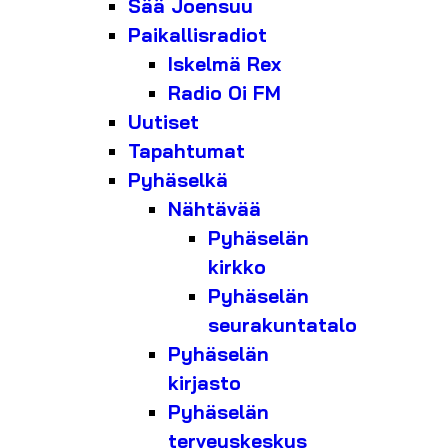
Sää Joensuu
Paikallisradiot
Iskelmä Rex
Radio Oi FM
Uutiset
Tapahtumat
Pyhäselkä
Nähtävää
Pyhäselän
kirkko
Pyhäselän
seurakuntatalo
Pyhäselän
kirjasto
Pyhäselän
terveyskeskus