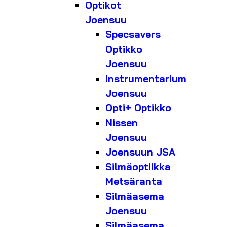
Optikot
Joensuu
Specsavers
Optikko
Joensuu
Instrumentarium
Joensuu
Opti+ Optikko
Nissen
Joensuu
Joensuun JSA
Silmäoptiikka
Metsäranta
Silmäasema
Joensuu
Silmäasema