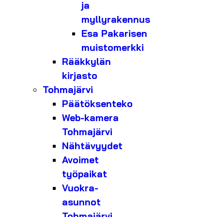
ja
myllyrakennus
Esa Pakarisen
muistomerkki
Rääkkylän
kirjasto
Tohmajärvi
Päätöksenteko
Web-kamera
Tohmajärvi
Nähtävyydet
Avoimet
työpaikat
Vuokra-
asunnot
Tohmajärvi