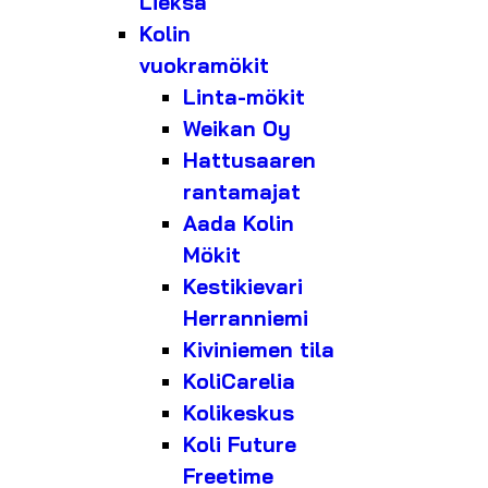
Lieksa
Kolin
vuokramökit
Linta-mökit
Weikan Oy
Hattusaaren
rantamajat
Aada Kolin
Mökit
Kestikievari
Herranniemi
Kiviniemen tila
KoliCarelia
Kolikeskus
Koli Future
Freetime