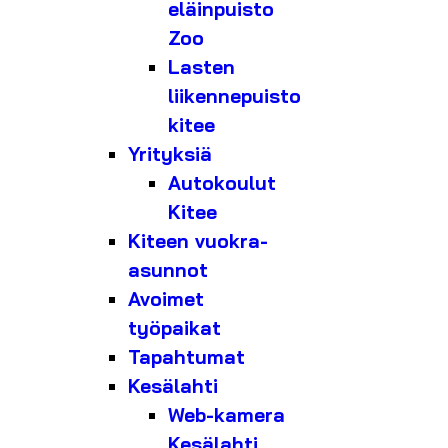
eläinpuisto
Zoo
Lasten
liikennepuisto
kitee
Yrityksiä
Autokoulut
Kitee
Kiteen vuokra-
asunnot
Avoimet
työpaikat
Tapahtumat
Kesälahti
Web-kamera
Kesälahti