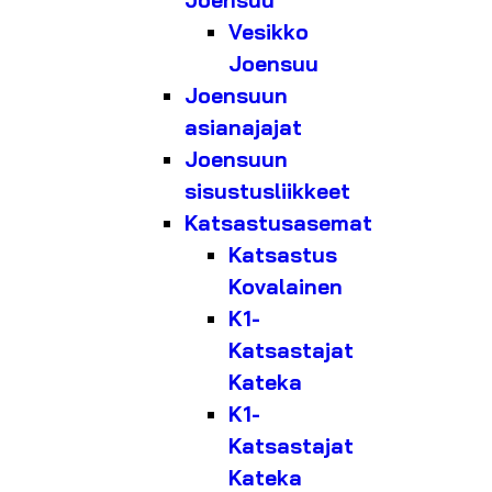
Joensuu
Vesikko
Joensuu
Joensuun
asianajajat
Joensuun
sisustusliikkeet
Katsastusasemat
Katsastus
Kovalainen
K1-
Katsastajat
Kateka
K1-
Katsastajat
Kateka