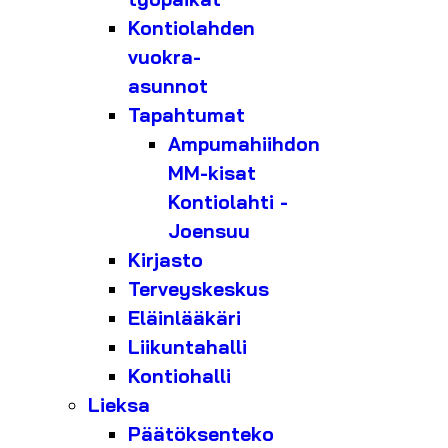
Kontiolahden
vuokra-
asunnot
Tapahtumat
Ampumahiihdon
MM-kisat
Kontiolahti -
Joensuu
Kirjasto
Terveyskeskus
Eläinlääkäri
Liikuntahalli
Kontiohalli
Lieksa
Päätöksenteko