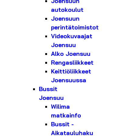
Joensuun
autokoulut
Joensuun
perintätoimistot
Videokuvaajat
Joensuu
Alko Joensuu
Rengasliikkeet
Keittiöliikkeet
Joensuussa
Bussit
Joensuu
Wilima
matkainfo
Bussit -
Aikatauluhaku