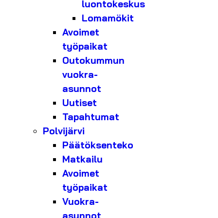
luontokeskus
Lomamökit
Avoimet
työpaikat
Outokummun
vuokra-
asunnot
Uutiset
Tapahtumat
Polvijärvi
Päätöksenteko
Matkailu
Avoimet
työpaikat
Vuokra-
asunnot