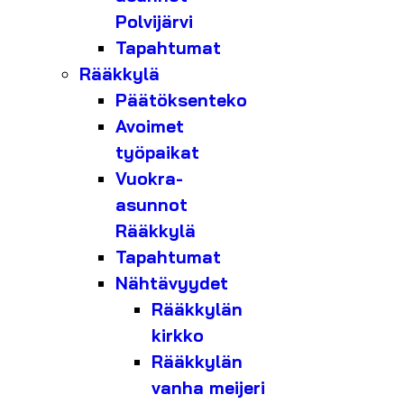
Polvijärvi
Tapahtumat
Rääkkylä
Päätöksenteko
Avoimet
työpaikat
Vuokra-
asunnot
Rääkkylä
Tapahtumat
Nähtävyydet
Rääkkylän
kirkko
Rääkkylän
vanha meijeri