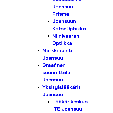
Joensuu
Prisma
Joensuun
KatseOptiikka
Niinivaaran
Optiikka
Markkinointi
Joensuu
Graafinen
suunnittelu
Joensuu
Yksityislääkärit
Joensuu
Lääkärikeskus
ITE Joensuu