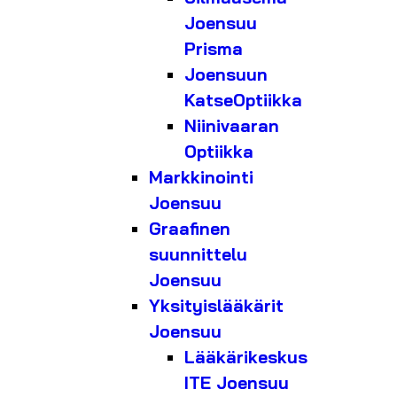
Joensuu
Prisma
Joensuun
KatseOptiikka
Niinivaaran
Optiikka
Markkinointi
Joensuu
Graafinen
suunnittelu
Joensuu
Yksityislääkärit
Joensuu
Lääkärikeskus
ITE Joensuu