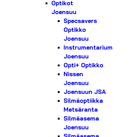
Optikot
Joensuu
Specsavers
Optikko
Joensuu
Instrumentarium
Joensuu
Opti+ Optikko
Nissen
Joensuu
Joensuun JSA
Silmäoptiikka
Metsäranta
Silmäasema
Joensuu
Silmäasema