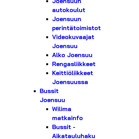
Joensuun
autokoulut
Joensuun
perintätoimistot
Videokuvaajat
Joensuu
Alko Joensuu
Rengasliikkeet
Keittiöliikkeet
Joensuussa
Bussit
Joensuu
Wilima
matkainfo
Bussit -
Aikatauluhaku