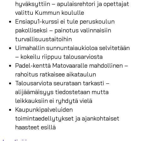
hyväksyttiin – apulaisrehtori ja opettajat
valittu Kummun koululle
Ensiapu1-kurssi ei tule peruskoulun
pakolliseksi – painotus valinnaisiin
turvallisuustaitoihin
Uimahallin sunnuntaiaukioloa selvitetään
– kokeilu riippuu talousarviosta
Padel-kenttä Matovaaralle mahdollinen –
rahoitus ratkaisee aikataulun
Talousarviota seurataan tarkasti –
alijäämäisyys tiedostetaan mutta
leikkauksiin ei ryhdytä vielä
Kaupunkipalveluiden
toimintaedellytykset ja ajankohtaiset
haasteet esillä