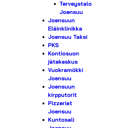
Terveystalo
Joensuu
Joensuun
Eläinklinikka
Joensuu Taksi
PKS
Kontiosuon
jätekeskus
Vuokramökki
Joensuu
Joensuun
kirpputorit
Pizzeriat
Joensuu
Kuntosali