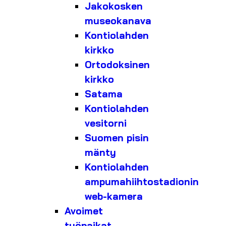
Jakokosken
museokanava
Kontiolahden
kirkko
Ortodoksinen
kirkko
Satama
Kontiolahden
vesitorni
Suomen pisin
mänty
Kontiolahden
ampumahiihtostadionin
web-kamera
Avoimet
työpaikat