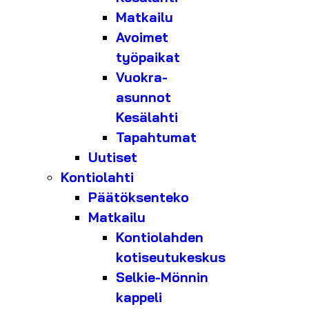
Matkailu
Avoimet
työpaikat
Vuokra-
asunnot
Kesälahti
Tapahtumat
Uutiset
Kontiolahti
Päätöksenteko
Matkailu
Kontiolahden
kotiseutukeskus
Selkie-Mönnin
kappeli