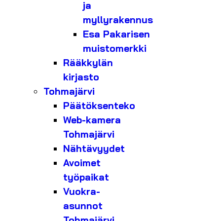
ja
myllyrakennus
Esa Pakarisen
muistomerkki
Rääkkylän
kirjasto
Tohmajärvi
Päätöksenteko
Web-kamera
Tohmajärvi
Nähtävyydet
Avoimet
työpaikat
Vuokra-
asunnot
Tohmajärvi