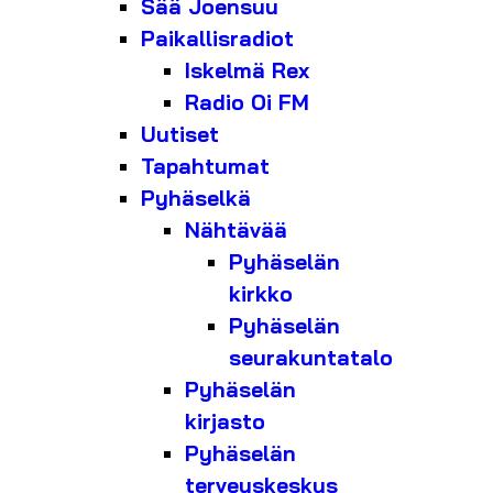
Sää Joensuu
Paikallisradiot
Iskelmä Rex
Radio Oi FM
Uutiset
Tapahtumat
Pyhäselkä
Nähtävää
Pyhäselän
kirkko
Pyhäselän
seurakuntatalo
Pyhäselän
kirjasto
Pyhäselän
terveyskeskus