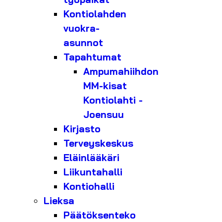
Kontiolahden
vuokra-
asunnot
Tapahtumat
Ampumahiihdon
MM-kisat
Kontiolahti -
Joensuu
Kirjasto
Terveyskeskus
Eläinlääkäri
Liikuntahalli
Kontiohalli
Lieksa
Päätöksenteko