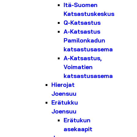
Itä-Suomen
Katsastuskeskus
Q-Katsastus
A-Katsastus
Pamilonkadun
katsastusasema
A-Katsastus,
Voimatien
katsastusasema
Hierojat
Joensuu
Erätukku
Joensuu
Erätukun
asekaapit