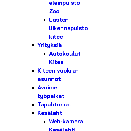
eläinpuisto
Zoo
Lasten
liikennepuisto
kitee
Yrityksiä
Autokoulut
Kitee
Kiteen vuokra-
asunnot
Avoimet
työpaikat
Tapahtumat
Kesälahti
Web-kamera
Kesälahti