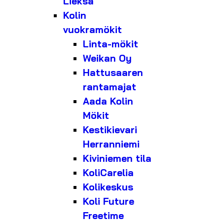
Lieksa
Kolin
vuokramökit
Linta-mökit
Weikan Oy
Hattusaaren
rantamajat
Aada Kolin
Mökit
Kestikievari
Herranniemi
Kiviniemen tila
KoliCarelia
Kolikeskus
Koli Future
Freetime