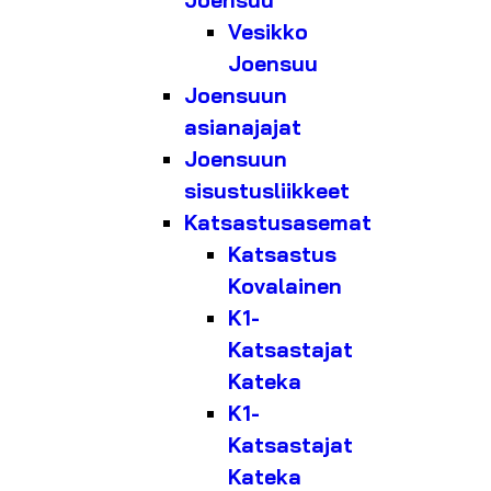
Joensuu
Vesikko
Joensuu
Joensuun
asianajajat
Joensuun
sisustusliikkeet
Katsastusasemat
Katsastus
Kovalainen
K1-
Katsastajat
Kateka
K1-
Katsastajat
Kateka