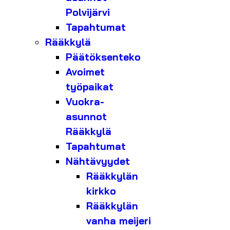
Polvijärvi
Tapahtumat
Rääkkylä
Päätöksenteko
Avoimet
työpaikat
Vuokra-
asunnot
Rääkkylä
Tapahtumat
Nähtävyydet
Rääkkylän
kirkko
Rääkkylän
vanha meijeri