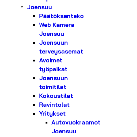
Joensuu
Päätöksenteko
Web Kamera
Joensuu
Joensuun
terveysasemat
Avoimet
työpaikat
Joensuun
toimitilat
Kokoustilat
Ravintolat
Yritykset
Autovuokraamot
Joensuu