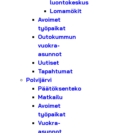
luontokeskus
Lomamökit
Avoimet
työpaikat
Outokummun
vuokra-
asunnot
Uutiset
Tapahtumat
Polvijärvi
Päätöksenteko
Matkailu
Avoimet
työpaikat
Vuokra-
asunnot