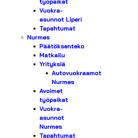
työpaikat
Vuokra-
asunnot Liperi
Tapahtumat
Nurmes
Päätöksenteko
Matkailu
Yrityksiä
Autovuokraamot
Nurmes
Avoimet
työpaikat
Vuokra-
asunnot
Nurmes
Tapahtumat