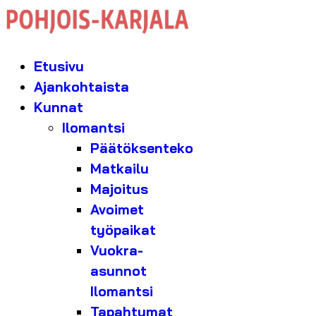
Etusivu
Ajankohtaista
Kunnat
Ilomantsi
Päätöksenteko
Matkailu
Majoitus
Avoimet
työpaikat
Vuokra-
asunnot
Ilomantsi
Tapahtumat