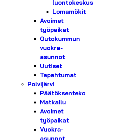
luontokeskus
Lomamökit
Avoimet
työpaikat
Outokummun
vuokra-
asunnot
Uutiset
Tapahtumat
Polvijärvi
Päätöksenteko
Matkailu
Avoimet
työpaikat
Vuokra-
asunnot