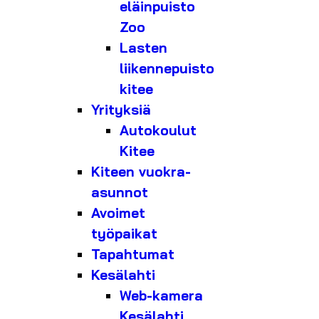
eläinpuisto
Zoo
Lasten
liikennepuisto
kitee
Yrityksiä
Autokoulut
Kitee
Kiteen vuokra-
asunnot
Avoimet
työpaikat
Tapahtumat
Kesälahti
Web-kamera
Kesälahti