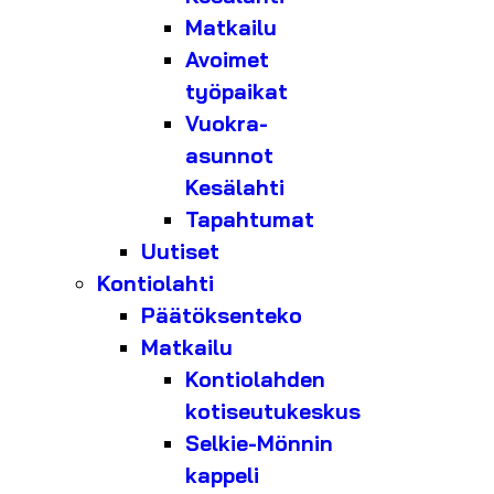
Matkailu
Avoimet
työpaikat
Vuokra-
asunnot
Kesälahti
Tapahtumat
Uutiset
Kontiolahti
Päätöksenteko
Matkailu
Kontiolahden
kotiseutukeskus
Selkie-Mönnin
kappeli