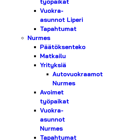
työpaikat
Vuokra-
asunnot Liperi
Tapahtumat
Nurmes
Päätöksenteko
Matkailu
Yrityksiä
Autovuokraamot
Nurmes
Avoimet
työpaikat
Vuokra-
asunnot
Nurmes
Tapahtumat