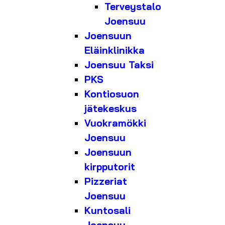
Terveystalo
Joensuu
Joensuun
Eläinklinikka
Joensuu Taksi
PKS
Kontiosuon
jätekeskus
Vuokramökki
Joensuu
Joensuun
kirpputorit
Pizzeriat
Joensuu
Kuntosali