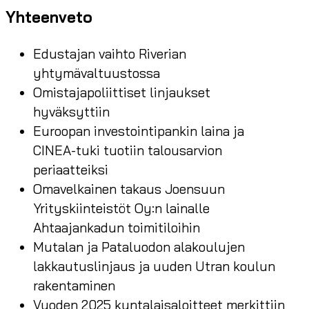
Yhteenveto
Edustajan vaihto Riverian
yhtymävaltuustossa
Omistajapoliittiset linjaukset
hyväksyttiin
Euroopan investointipankin laina ja
CINEA-tuki tuotiin talousarvion
periaatteiksi
Omavelkainen takaus Joensuun
Yrityskiinteistöt Oy:n lainalle
Ahtaajankadun toimitiloihin
Mutalan ja Pataluodon alakoulujen
lakkautuslinjaus ja uuden Utran koulun
rakentaminen
Vuoden 2025 kuntalaisaloitteet merkittiin