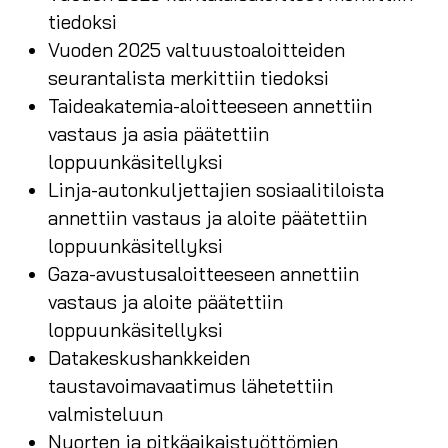
tiedoksi
Vuoden 2025 valtuustoaloitteiden
seurantalista merkittiin tiedoksi
Taideakatemia-aloitteeseen annettiin
vastaus ja asia päätettiin
loppuunkäsitellyksi
Linja-autonkuljettajien sosiaalitiloista
annettiin vastaus ja aloite päätettiin
loppuunkäsitellyksi
Gaza-avustusaloitteeseen annettiin
vastaus ja aloite päätettiin
loppuunkäsitellyksi
Datakeskushankkeiden
taustavoimavaatimus lähetettiin
valmisteluun
Nuorten ja pitkäaikaistyöttömien