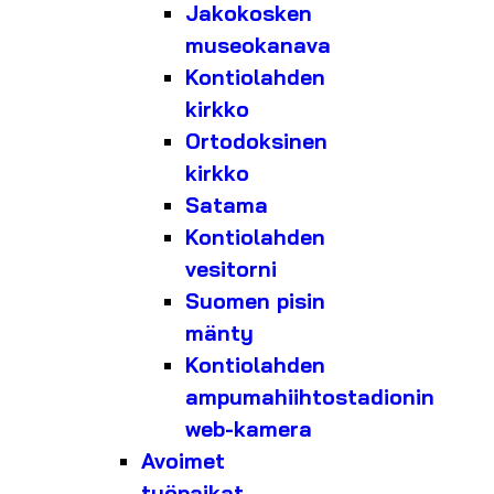
Jakokosken
museokanava
Kontiolahden
kirkko
Ortodoksinen
kirkko
Satama
Kontiolahden
vesitorni
Suomen pisin
mänty
Kontiolahden
ampumahiihtostadionin
web-kamera
Avoimet
työpaikat