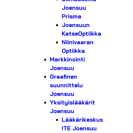
Joensuu
Prisma
Joensuun
KatseOptiikka
Niinivaaran
Optiikka
Markkinointi
Joensuu
Graafinen
suunnittelu
Joensuu
Yksityislääkärit
Joensuu
Lääkärikeskus
ITE Joensuu