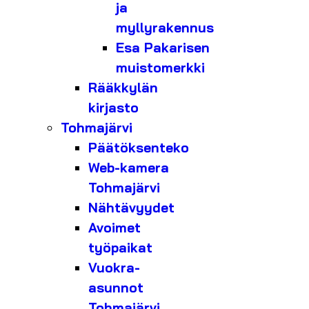
ja
myllyrakennus
Esa Pakarisen
muistomerkki
Rääkkylän
kirjasto
Tohmajärvi
Päätöksenteko
Web-kamera
Tohmajärvi
Nähtävyydet
Avoimet
työpaikat
Vuokra-
asunnot
Tohmajärvi