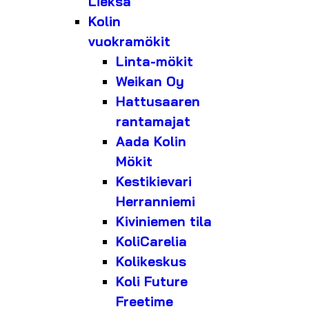
Lieksa
Kolin
vuokramökit
Linta-mökit
Weikan Oy
Hattusaaren
rantamajat
Aada Kolin
Mökit
Kestikievari
Herranniemi
Kiviniemen tila
KoliCarelia
Kolikeskus
Koli Future
Freetime