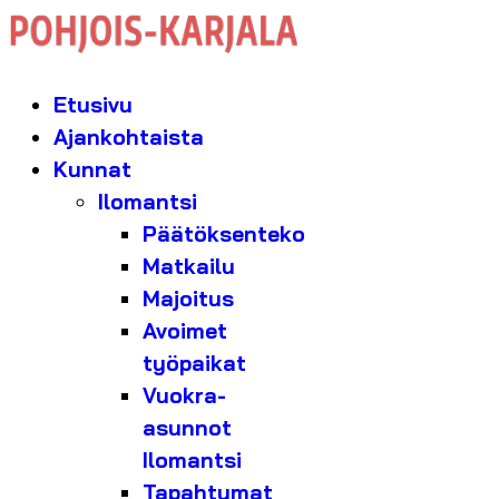
Etusivu
Ajankohtaista
Kunnat
Ilomantsi
Päätöksenteko
Matkailu
Majoitus
Avoimet
työpaikat
Vuokra-
asunnot
Ilomantsi
Tapahtumat