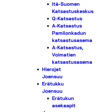
Itä-Suomen
Katsastuskeskus
Q-Katsastus
A-Katsastus
Pamilonkadun
katsastusasema
A-Katsastus,
Voimatien
katsastusasema
Hierojat
Joensuu
Erätukku
Joensuu
Erätukun
asekaapit