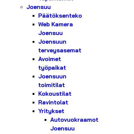
Joensuu
Päätöksenteko
Web Kamera
Joensuu
Joensuun
terveysasemat
Avoimet
työpaikat
Joensuun
toimitilat
Kokoustilat
Ravintolat
Yritykset
Autovuokraamot
Joensuu