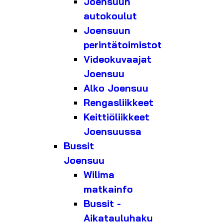
Joensuun
autokoulut
Joensuun
perintätoimistot
Videokuvaajat
Joensuu
Alko Joensuu
Rengasliikkeet
Keittiöliikkeet
Joensuussa
Bussit
Joensuu
Wilima
matkainfo
Bussit -
Aikatauluhaku