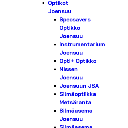
Optikot
Joensuu
Specsavers
Optikko
Joensuu
Instrumentarium
Joensuu
Opti+ Optikko
Nissen
Joensuu
Joensuun JSA
Silmäoptiikka
Metsäranta
Silmäasema
Joensuu
Silmäasema