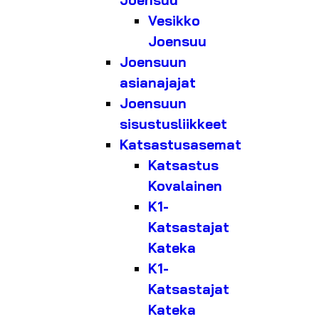
Joensuu
Vesikko
Joensuu
Joensuun
asianajajat
Joensuun
sisustusliikkeet
Katsastusasemat
Katsastus
Kovalainen
K1-
Katsastajat
Kateka
K1-
Katsastajat
Kateka