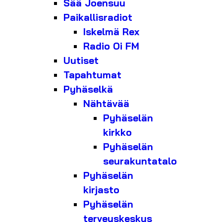
Sää Joensuu
Paikallisradiot
Iskelmä Rex
Radio Oi FM
Uutiset
Tapahtumat
Pyhäselkä
Nähtävää
Pyhäselän
kirkko
Pyhäselän
seurakuntatalo
Pyhäselän
kirjasto
Pyhäselän
terveyskeskus