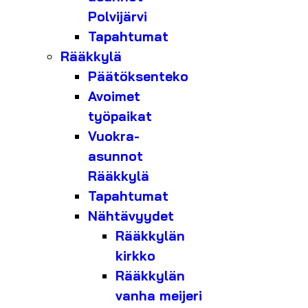
Polvijärvi
Tapahtumat
Rääkkylä
Päätöksenteko
Avoimet
työpaikat
Vuokra-
asunnot
Rääkkylä
Tapahtumat
Nähtävyydet
Rääkkylän
kirkko
Rääkkylän
vanha meijeri