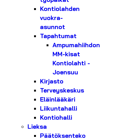
Kontiolahden
vuokra-
asunnot
Tapahtumat
Ampumahiihdon
MM-kisat
Kontiolahti -
Joensuu
Kirjasto
Terveyskeskus
Eläinlääkäri
Liikuntahalli
Kontiohalli
Lieksa
Päätöksenteko