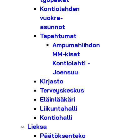
Kontiolahden
vuokra-
asunnot
Tapahtumat
Ampumahiihdon
MM-kisat
Kontiolahti -
Joensuu
Kirjasto
Terveyskeskus
Eläinlääkäri
Liikuntahalli
Kontiohalli
Lieksa
Päätöksenteko