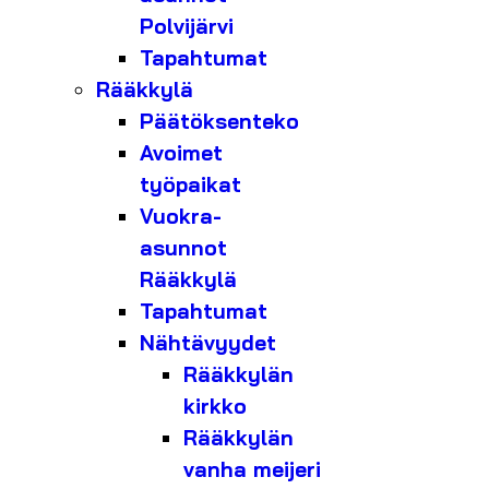
Polvijärvi
Tapahtumat
Rääkkylä
Päätöksenteko
Avoimet
työpaikat
Vuokra-
asunnot
Rääkkylä
Tapahtumat
Nähtävyydet
Rääkkylän
kirkko
Rääkkylän
vanha meijeri