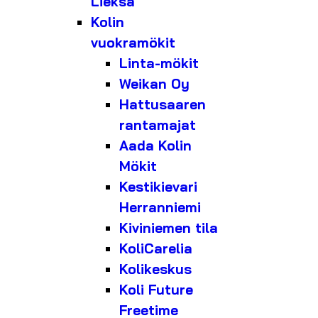
Lieksa
Kolin
vuokramökit
Linta-mökit
Weikan Oy
Hattusaaren
rantamajat
Aada Kolin
Mökit
Kestikievari
Herranniemi
Kiviniemen tila
KoliCarelia
Kolikeskus
Koli Future
Freetime