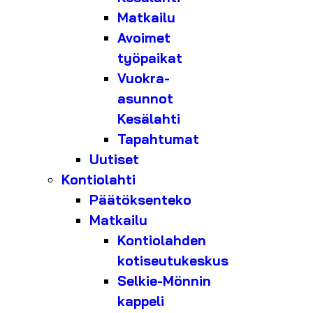
Matkailu
Avoimet
työpaikat
Vuokra-
asunnot
Kesälahti
Tapahtumat
Uutiset
Kontiolahti
Päätöksenteko
Matkailu
Kontiolahden
kotiseutukeskus
Selkie-Mönnin
kappeli