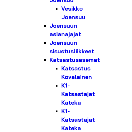
Joensuu
Vesikko
Joensuu
Joensuun
asianajajat
Joensuun
sisustusliikkeet
Katsastusasemat
Katsastus
Kovalainen
K1-
Katsastajat
Kateka
K1-
Katsastajat
Kateka