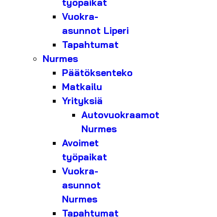
työpaikat
Vuokra-
asunnot Liperi
Tapahtumat
Nurmes
Päätöksenteko
Matkailu
Yrityksiä
Autovuokraamot
Nurmes
Avoimet
työpaikat
Vuokra-
asunnot
Nurmes
Tapahtumat