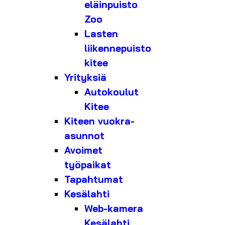
eläinpuisto
Zoo
Lasten
liikennepuisto
kitee
Yrityksiä
Autokoulut
Kitee
Kiteen vuokra-
asunnot
Avoimet
työpaikat
Tapahtumat
Kesälahti
Web-kamera
Kesälahti