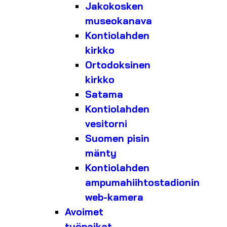
Jakokosken
museokanava
Kontiolahden
kirkko
Ortodoksinen
kirkko
Satama
Kontiolahden
vesitorni
Suomen pisin
mänty
Kontiolahden
ampumahiihtostadionin
web-kamera
Avoimet
työpaikat