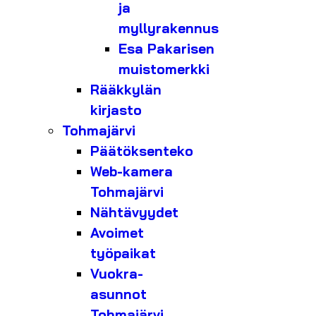
ja
myllyrakennus
Esa Pakarisen
muistomerkki
Rääkkylän
kirjasto
Tohmajärvi
Päätöksenteko
Web-kamera
Tohmajärvi
Nähtävyydet
Avoimet
työpaikat
Vuokra-
asunnot
Tohmajärvi