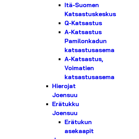
Itä-Suomen
Katsastuskeskus
Q-Katsastus
A-Katsastus
Pamilonkadun
katsastusasema
A-Katsastus,
Voimatien
katsastusasema
Hierojat
Joensuu
Erätukku
Joensuu
Erätukun
asekaapit