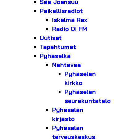
Sää Joensuu
Paikallisradiot
Iskelmä Rex
Radio Oi FM
Uutiset
Tapahtumat
Pyhäselkä
Nähtävää
Pyhäselän
kirkko
Pyhäselän
seurakuntatalo
Pyhäselän
kirjasto
Pyhäselän
terveyskeskus