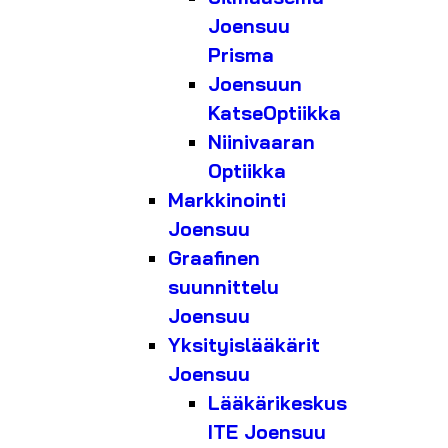
Joensuu
Prisma
Joensuun
KatseOptiikka
Niinivaaran
Optiikka
Markkinointi
Joensuu
Graafinen
suunnittelu
Joensuu
Yksityislääkärit
Joensuu
Lääkärikeskus
ITE Joensuu