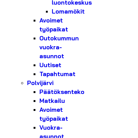
luontokeskus
Lomamökit
Avoimet
työpaikat
Outokummun
vuokra-
asunnot
Uutiset
Tapahtumat
Polvijärvi
Päätöksenteko
Matkailu
Avoimet
työpaikat
Vuokra-
asunnot