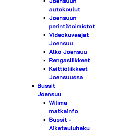
Joensuun
autokoulut
Joensuun
perintätoimistot
Videokuvaajat
Joensuu
Alko Joensuu
Rengasliikkeet
Keittiöliikkeet
Joensuussa
Bussit
Joensuu
Wilima
matkainfo
Bussit -
Aikatauluhaku