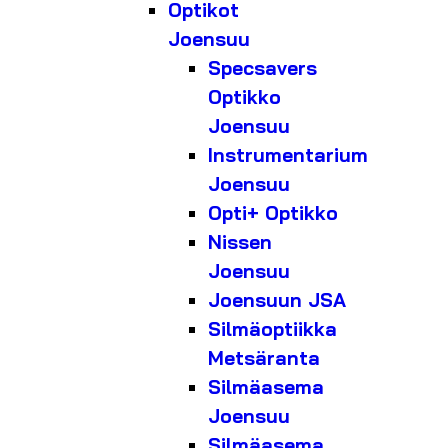
Optikot
Joensuu
Specsavers
Optikko
Joensuu
Instrumentarium
Joensuu
Opti+ Optikko
Nissen
Joensuu
Joensuun JSA
Silmäoptiikka
Metsäranta
Silmäasema
Joensuu
Silmäasema