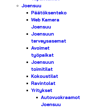
Joensuu
Päätöksenteko
Web Kamera
Joensuu
Joensuun
terveysasemat
Avoimet
työpaikat
Joensuun
toimitilat
Kokoustilat
Ravintolat
Yritykset
Autovuokraamot
Joensuu