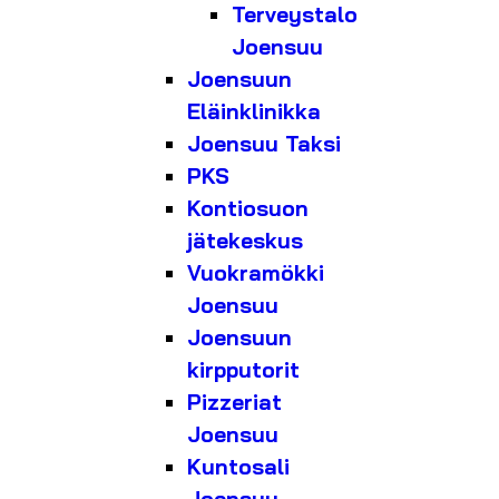
Terveystalo
Joensuu
Joensuun
Eläinklinikka
Joensuu Taksi
PKS
Kontiosuon
jätekeskus
Vuokramökki
Joensuu
Joensuun
kirpputorit
Pizzeriat
Joensuu
Kuntosali