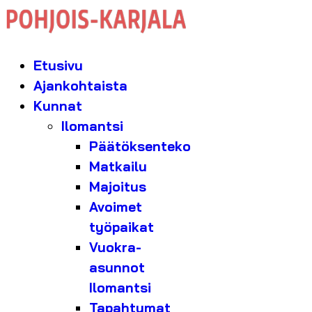
Etusivu
Ajankohtaista
Kunnat
Ilomantsi
Päätöksenteko
Matkailu
Majoitus
Avoimet
työpaikat
Vuokra-
asunnot
Ilomantsi
Tapahtumat