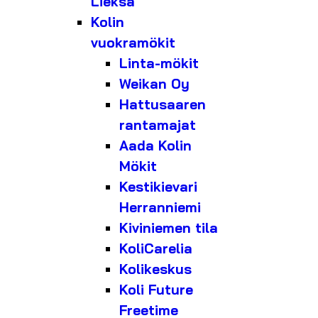
Lieksa
Kolin
vuokramökit
Linta-mökit
Weikan Oy
Hattusaaren
rantamajat
Aada Kolin
Mökit
Kestikievari
Herranniemi
Kiviniemen tila
KoliCarelia
Kolikeskus
Koli Future
Freetime