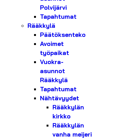
Polvijärvi
Tapahtumat
Rääkkylä
Päätöksenteko
Avoimet
työpaikat
Vuokra-
asunnot
Rääkkylä
Tapahtumat
Nähtävyydet
Rääkkylän
kirkko
Rääkkylän
vanha meijeri