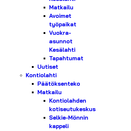
Matkailu
Avoimet
työpaikat
Vuokra-
asunnot
Kesälahti
Tapahtumat
Uutiset
Kontiolahti
Päätöksenteko
Matkailu
Kontiolahden
kotiseutukeskus
Selkie-Mönnin
kappeli