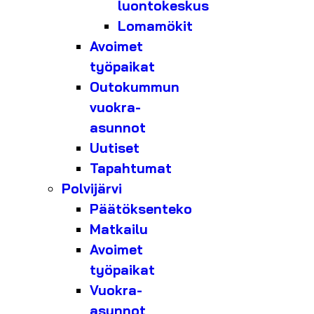
luontokeskus
Lomamökit
Avoimet
työpaikat
Outokummun
vuokra-
asunnot
Uutiset
Tapahtumat
Polvijärvi
Päätöksenteko
Matkailu
Avoimet
työpaikat
Vuokra-
asunnot