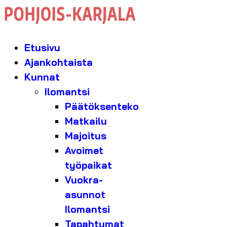
Etusivu
Ajankohtaista
Kunnat
Ilomantsi
Päätöksenteko
Matkailu
Majoitus
Avoimet
työpaikat
Vuokra-
asunnot
Ilomantsi
Tapahtumat