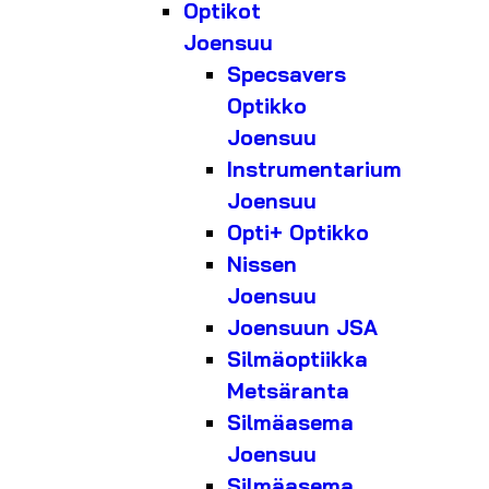
Optikot
Joensuu
Specsavers
Optikko
Joensuu
Instrumentarium
Joensuu
Opti+ Optikko
Nissen
Joensuu
Joensuun JSA
Silmäoptiikka
Metsäranta
Silmäasema
Joensuu
Silmäasema