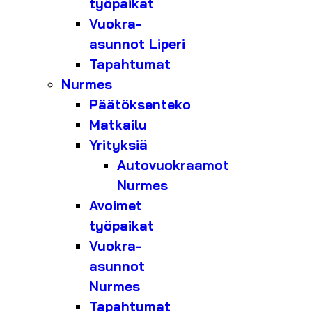
työpaikat
Vuokra-
asunnot Liperi
Tapahtumat
Nurmes
Päätöksenteko
Matkailu
Yrityksiä
Autovuokraamot
Nurmes
Avoimet
työpaikat
Vuokra-
asunnot
Nurmes
Tapahtumat