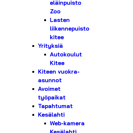
eläinpuisto
Zoo
Lasten
liikennepuisto
kitee
Yrityksiä
Autokoulut
Kitee
Kiteen vuokra-
asunnot
Avoimet
työpaikat
Tapahtumat
Kesälahti
Web-kamera
Kesälahti