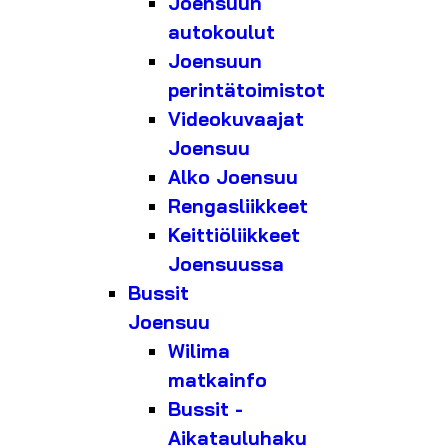
Joensuun
autokoulut
Joensuun
perintätoimistot
Videokuvaajat
Joensuu
Alko Joensuu
Rengasliikkeet
Keittiöliikkeet
Joensuussa
Bussit
Joensuu
Wilima
matkainfo
Bussit -
Aikatauluhaku