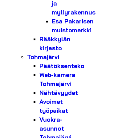
ja
myllyrakennus
Esa Pakarisen
muistomerkki
Rääkkylän
kirjasto
Tohmajärvi
Päätöksenteko
Web-kamera
Tohmajärvi
Nähtävyydet
Avoimet
työpaikat
Vuokra-
asunnot
Tohmajärvi