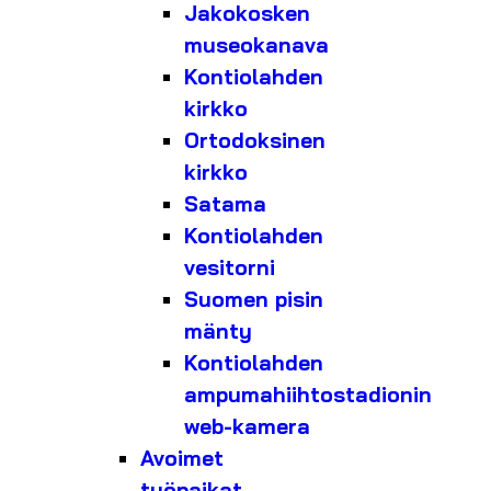
Jakokosken
museokanava
Kontiolahden
kirkko
Ortodoksinen
kirkko
Satama
Kontiolahden
vesitorni
Suomen pisin
mänty
Kontiolahden
ampumahiihtostadionin
web-kamera
Avoimet
työpaikat