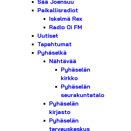
Sää Joensuu
Paikallisradiot
Iskelmä Rex
Radio Oi FM
Uutiset
Tapahtumat
Pyhäselkä
Nähtävää
Pyhäselän
kirkko
Pyhäselän
seurakuntatalo
Pyhäselän
kirjasto
Pyhäselän
terveyskeskus