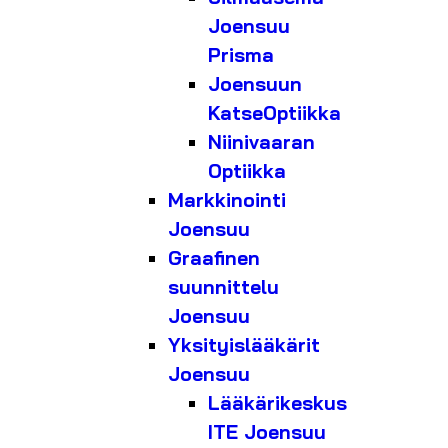
Joensuu
Prisma
Joensuun
KatseOptiikka
Niinivaaran
Optiikka
Markkinointi
Joensuu
Graafinen
suunnittelu
Joensuu
Yksityislääkärit
Joensuu
Lääkärikeskus
ITE Joensuu