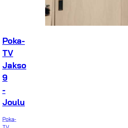
Poka-
TV
Jakso
9
-
Joulu
Poka-
TV