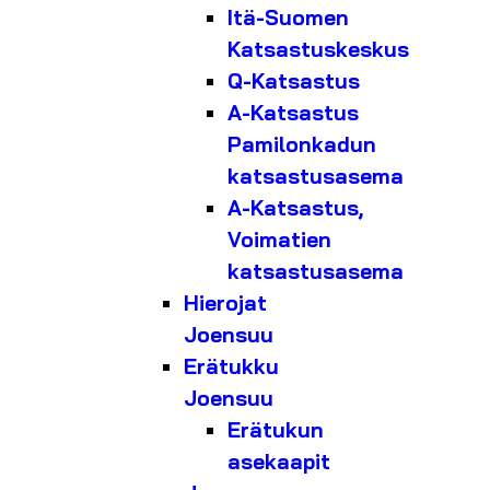
Itä-Suomen
Katsastuskeskus
Q-Katsastus
A-Katsastus
Pamilonkadun
katsastusasema
A-Katsastus,
Voimatien
katsastusasema
Hierojat
Joensuu
Erätukku
Joensuu
Erätukun
asekaapit