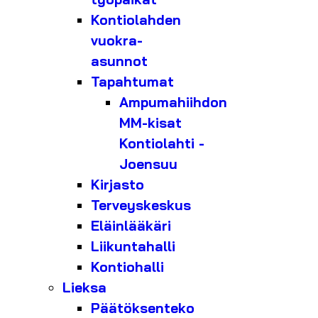
Kontiolahden
vuokra-
asunnot
Tapahtumat
Ampumahiihdon
MM-kisat
Kontiolahti -
Joensuu
Kirjasto
Terveyskeskus
Eläinlääkäri
Liikuntahalli
Kontiohalli
Lieksa
Päätöksenteko