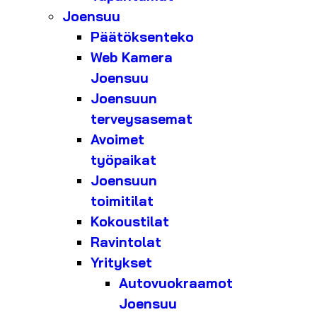
Joensuu
Päätöksenteko
Web Kamera
Joensuu
Joensuun
terveysasemat
Avoimet
työpaikat
Joensuun
toimitilat
Kokoustilat
Ravintolat
Yritykset
Autovuokraamot
Joensuu