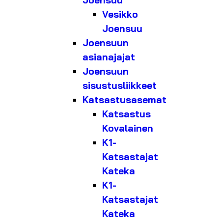
Joensuu
Vesikko
Joensuu
Joensuun
asianajajat
Joensuun
sisustusliikkeet
Katsastusasemat
Katsastus
Kovalainen
K1-
Katsastajat
Kateka
K1-
Katsastajat
Kateka