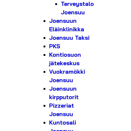
Terveystalo
Joensuu
Joensuun
Eläinklinikka
Joensuu Taksi
PKS
Kontiosuon
jätekeskus
Vuokramökki
Joensuu
Joensuun
kirpputorit
Pizzeriat
Joensuu
Kuntosali