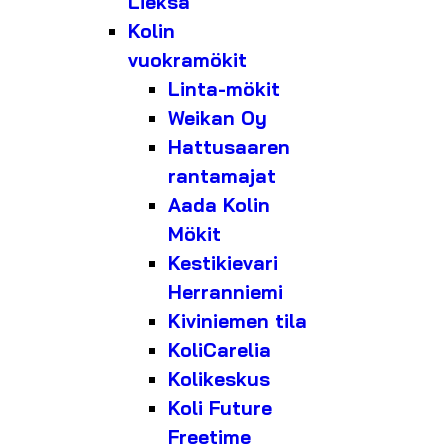
Lieksa
Kolin
vuokramökit
Linta-mökit
Weikan Oy
Hattusaaren
rantamajat
Aada Kolin
Mökit
Kestikievari
Herranniemi
Kiviniemen tila
KoliCarelia
Kolikeskus
Koli Future
Freetime