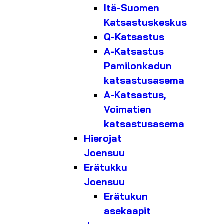
Itä-Suomen
Katsastuskeskus
Q-Katsastus
A-Katsastus
Pamilonkadun
katsastusasema
A-Katsastus,
Voimatien
katsastusasema
Hierojat
Joensuu
Erätukku
Joensuu
Erätukun
asekaapit