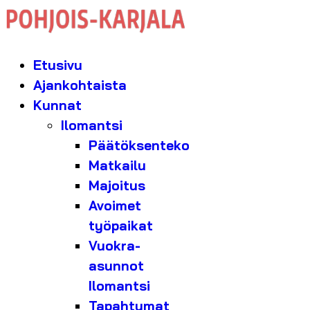
Etusivu
Ajankohtaista
Kunnat
Ilomantsi
Päätöksenteko
Matkailu
Majoitus
Avoimet
työpaikat
Vuokra-
asunnot
Ilomantsi
Tapahtumat