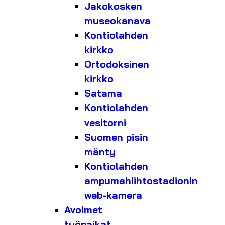
Jakokosken
museokanava
Kontiolahden
kirkko
Ortodoksinen
kirkko
Satama
Kontiolahden
vesitorni
Suomen pisin
mänty
Kontiolahden
ampumahiihtostadionin
web-kamera
Avoimet
työpaikat