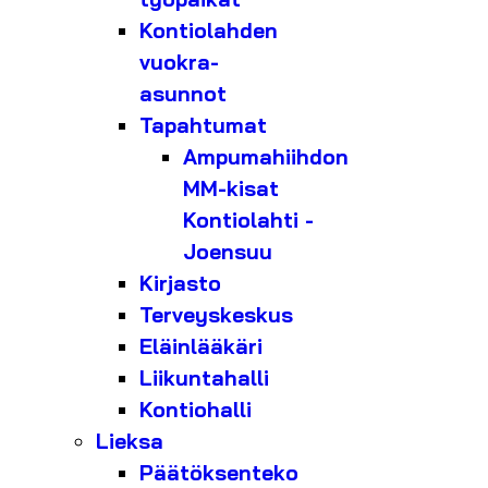
Kontiolahden
vuokra-
asunnot
Tapahtumat
Ampumahiihdon
MM-kisat
Kontiolahti -
Joensuu
Kirjasto
Terveyskeskus
Eläinlääkäri
Liikuntahalli
Kontiohalli
Lieksa
Päätöksenteko