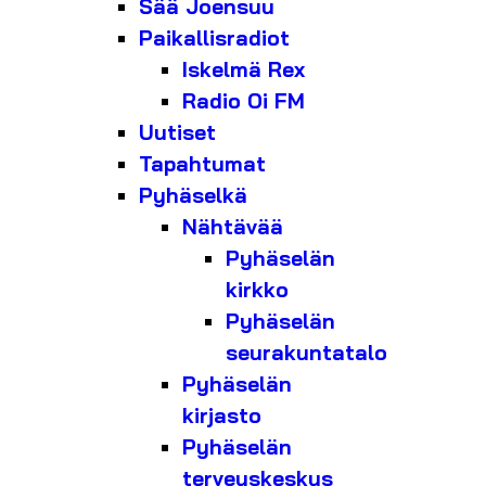
Sää Joensuu
Paikallisradiot
Iskelmä Rex
Radio Oi FM
Uutiset
Tapahtumat
Pyhäselkä
Nähtävää
Pyhäselän
kirkko
Pyhäselän
seurakuntatalo
Pyhäselän
kirjasto
Pyhäselän
terveyskeskus