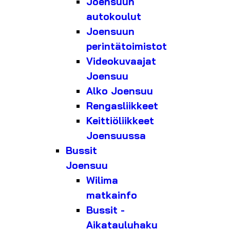
Joensuun
autokoulut
Joensuun
perintätoimistot
Videokuvaajat
Joensuu
Alko Joensuu
Rengasliikkeet
Keittiöliikkeet
Joensuussa
Bussit
Joensuu
Wilima
matkainfo
Bussit -
Aikatauluhaku