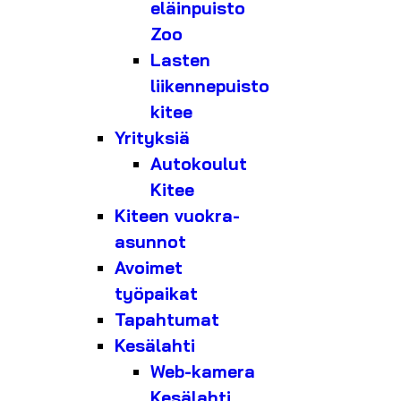
eläinpuisto
Zoo
Lasten
liikennepuisto
kitee
Yrityksiä
Autokoulut
Kitee
Kiteen vuokra-
asunnot
Avoimet
työpaikat
Tapahtumat
Kesälahti
Web-kamera
Kesälahti