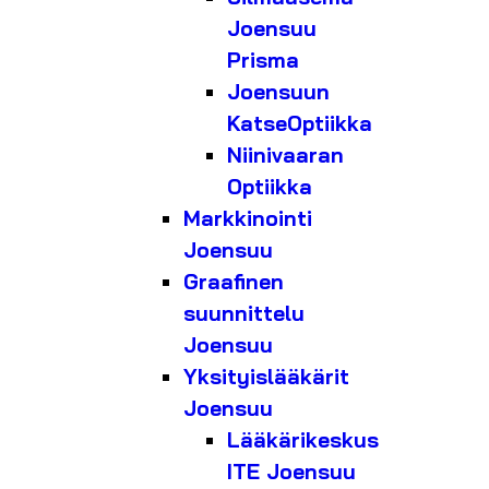
Joensuu
Prisma
Joensuun
KatseOptiikka
Niinivaaran
Optiikka
Markkinointi
Joensuu
Graafinen
suunnittelu
Joensuu
Yksityislääkärit
Joensuu
Lääkärikeskus
ITE Joensuu