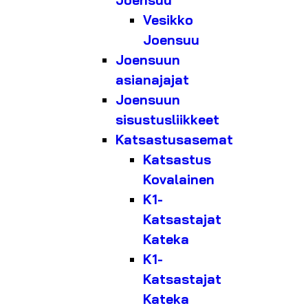
Joensuu
Vesikko
Joensuu
Joensuun
asianajajat
Joensuun
sisustusliikkeet
Katsastusasemat
Katsastus
Kovalainen
K1-
Katsastajat
Kateka
K1-
Katsastajat
Kateka