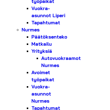
työpaikat
Vuokra-
asunnot Liperi
Tapahtumat
Nurmes
Päätöksenteko
Matkailu
Yrityksiä
Autovuokraamot
Nurmes
Avoimet
työpaikat
Vuokra-
asunnot
Nurmes
Tapahtumat