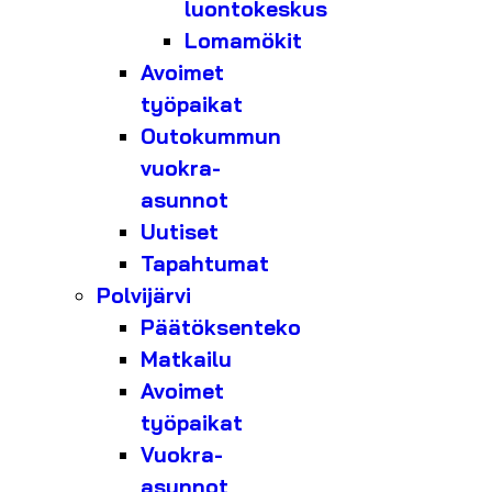
luontokeskus
Lomamökit
Avoimet
työpaikat
Outokummun
vuokra-
asunnot
Uutiset
Tapahtumat
Polvijärvi
Päätöksenteko
Matkailu
Avoimet
työpaikat
Vuokra-
asunnot