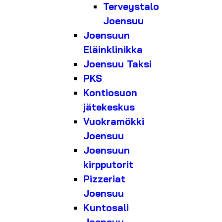
Terveystalo
Joensuu
Joensuun
Eläinklinikka
Joensuu Taksi
PKS
Kontiosuon
jätekeskus
Vuokramökki
Joensuu
Joensuun
kirpputorit
Pizzeriat
Joensuu
Kuntosali