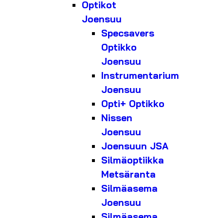
Optikot
Joensuu
Specsavers
Optikko
Joensuu
Instrumentarium
Joensuu
Opti+ Optikko
Nissen
Joensuu
Joensuun JSA
Silmäoptiikka
Metsäranta
Silmäasema
Joensuu
Silmäasema