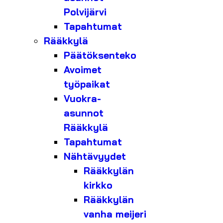
Polvijärvi
Tapahtumat
Rääkkylä
Päätöksenteko
Avoimet
työpaikat
Vuokra-
asunnot
Rääkkylä
Tapahtumat
Nähtävyydet
Rääkkylän
kirkko
Rääkkylän
vanha meijeri