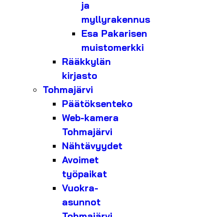
ja
myllyrakennus
Esa Pakarisen
muistomerkki
Rääkkylän
kirjasto
Tohmajärvi
Päätöksenteko
Web-kamera
Tohmajärvi
Nähtävyydet
Avoimet
työpaikat
Vuokra-
asunnot
Tohmajärvi