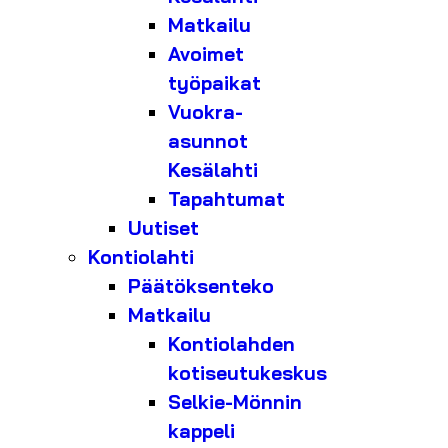
Matkailu
Avoimet
työpaikat
Vuokra-
asunnot
Kesälahti
Tapahtumat
Uutiset
Kontiolahti
Päätöksenteko
Matkailu
Kontiolahden
kotiseutukeskus
Selkie-Mönnin
kappeli