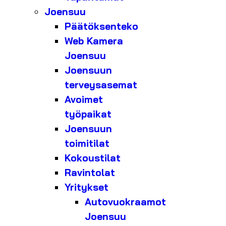
Joensuu
Päätöksenteko
Web Kamera
Joensuu
Joensuun
terveysasemat
Avoimet
työpaikat
Joensuun
toimitilat
Kokoustilat
Ravintolat
Yritykset
Autovuokraamot
Joensuu