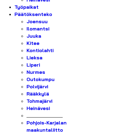
Työpaikat
Päätöksenteko
Joensuu
Ilomantsi
Juuka
Kitee
Kontiolahti
Lieksa
Liperi
Nurmes
Outokumpu
Polvijärvi
Rääkkylä
Tohmajärvi
Heinävesi
_______________
Pohjois-Karjalan
maakuntaliitto