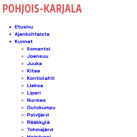
Etusivu
Ajankohtaista
Kunnat
Ilomantsi
Joensuu
Juuka
Kitee
Kontiolahti
Lieksa
Liperi
Nurmes
Outokumpu
Polvijärvi
Rääkkylä
Tohmajärvi
Heinävesi