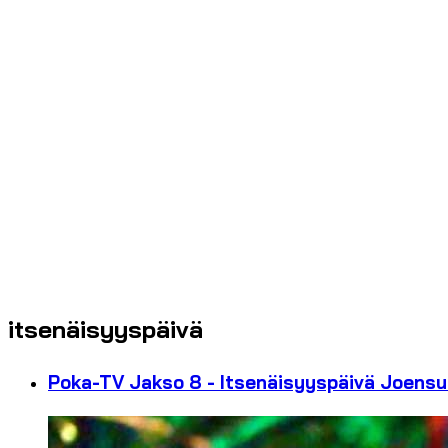
itsenäisyyspäivä
Poka-TV Jakso 8 - Itsenäisyyspäivä Joens