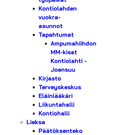
Kontiolahden
vuokra-
asunnot
Tapahtumat
Ampumahiihdon
MM-kisat
Kontiolahti -
Joensuu
Kirjasto
Terveyskeskus
Eläinlääkäri
Liikuntahalli
Kontiohalli
Lieksa
Päätöksenteko