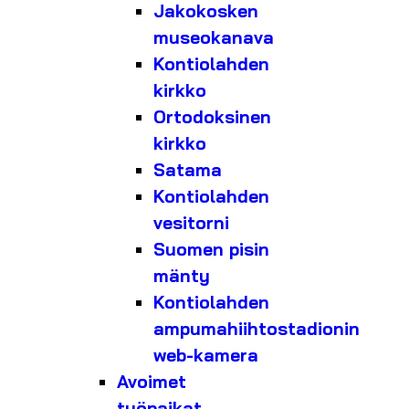
Jakokosken
museokanava
Kontiolahden
kirkko
Ortodoksinen
kirkko
Satama
Kontiolahden
vesitorni
Suomen pisin
mänty
Kontiolahden
ampumahiihtostadionin
web-kamera
Avoimet
työpaikat