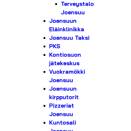
Terveystalo
Joensuu
Joensuun
Eläinklinikka
Joensuu Taksi
PKS
Kontiosuon
jätekeskus
Vuokramökki
Joensuu
Joensuun
kirpputorit
Pizzeriat
Joensuu
Kuntosali