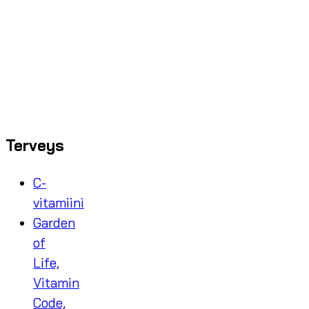
Terveys
C-
vitamiini
Garden
of
Life,
Vitamin
Code,