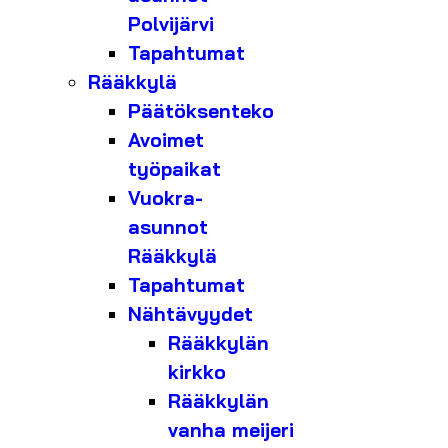
Polvijärvi
Tapahtumat
Rääkkylä
Päätöksenteko
Avoimet
työpaikat
Vuokra-
asunnot
Rääkkylä
Tapahtumat
Nähtävyydet
Rääkkylän
kirkko
Rääkkylän
vanha meijeri