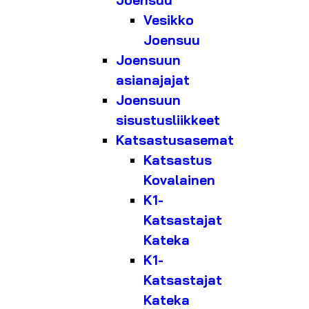
Joensuu
Vesikko
Joensuu
Joensuun
asianajajat
Joensuun
sisustusliikkeet
Katsastusasemat
Katsastus
Kovalainen
K1-
Katsastajat
Kateka
K1-
Katsastajat
Kateka