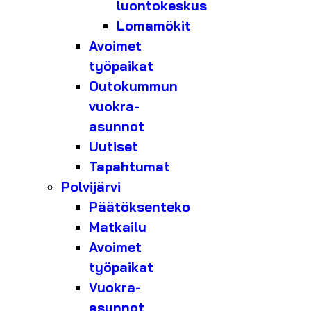
luontokeskus
Lomamökit
Avoimet
työpaikat
Outokummun
vuokra-
asunnot
Uutiset
Tapahtumat
Polvijärvi
Päätöksenteko
Matkailu
Avoimet
työpaikat
Vuokra-
asunnot