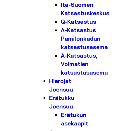
Itä-Suomen
Katsastuskeskus
Q-Katsastus
A-Katsastus
Pamilonkadun
katsastusasema
A-Katsastus,
Voimatien
katsastusasema
Hierojat
Joensuu
Erätukku
Joensuu
Erätukun
asekaapit