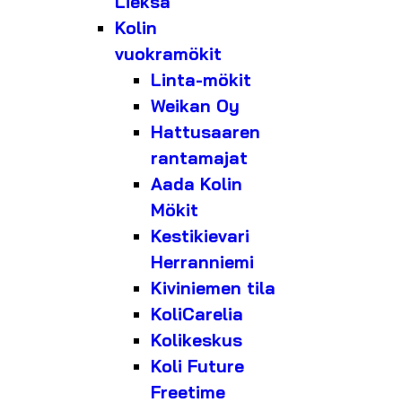
Lieksa
Kolin
vuokramökit
Linta-mökit
Weikan Oy
Hattusaaren
rantamajat
Aada Kolin
Mökit
Kestikievari
Herranniemi
Kiviniemen tila
KoliCarelia
Kolikeskus
Koli Future
Freetime