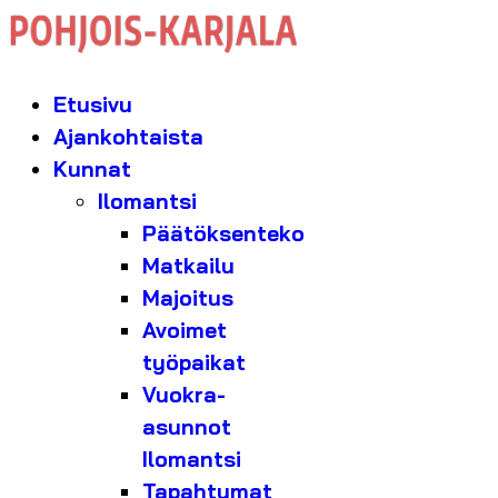
Etusivu
Ajankohtaista
Kunnat
Ilomantsi
Päätöksenteko
Matkailu
Majoitus
Avoimet
työpaikat
Vuokra-
asunnot
Ilomantsi
Tapahtumat