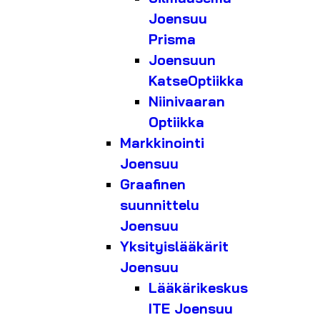
Joensuu
Prisma
Joensuun
KatseOptiikka
Niinivaaran
Optiikka
Markkinointi
Joensuu
Graafinen
suunnittelu
Joensuu
Yksityislääkärit
Joensuu
Lääkärikeskus
ITE Joensuu