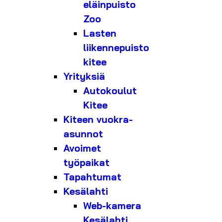
eläinpuisto
Zoo
Lasten
liikennepuisto
kitee
Yrityksiä
Autokoulut
Kitee
Kiteen vuokra-
asunnot
Avoimet
työpaikat
Tapahtumat
Kesälahti
Web-kamera
Kesälahti