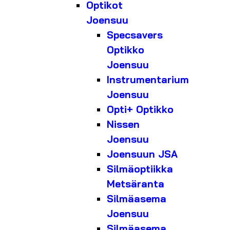
Optikot
Joensuu
Specsavers
Optikko
Joensuu
Instrumentarium
Joensuu
Opti+ Optikko
Nissen
Joensuu
Joensuun JSA
Silmäoptiikka
Metsäranta
Silmäasema
Joensuu
Silmäasema