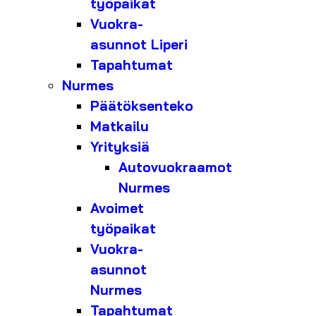
työpaikat
Vuokra-
asunnot Liperi
Tapahtumat
Nurmes
Päätöksenteko
Matkailu
Yrityksiä
Autovuokraamot
Nurmes
Avoimet
työpaikat
Vuokra-
asunnot
Nurmes
Tapahtumat