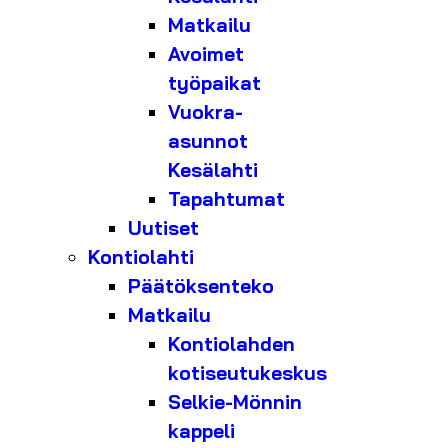
Matkailu
Avoimet
työpaikat
Vuokra-
asunnot
Kesälahti
Tapahtumat
Uutiset
Kontiolahti
Päätöksenteko
Matkailu
Kontiolahden
kotiseutukeskus
Selkie-Mönnin
kappeli