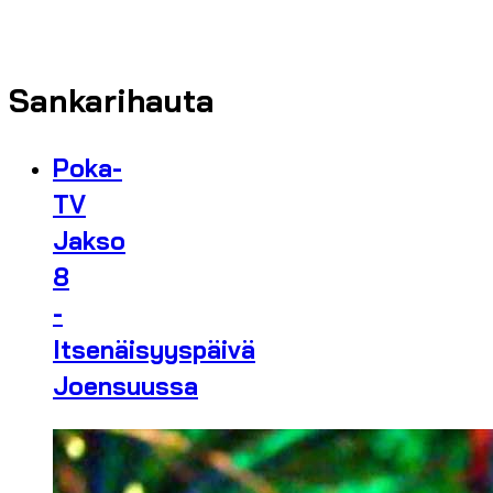
Sankarihauta
Poka-
TV
Jakso
8
-
Itsenäisyyspäivä
Joensuussa