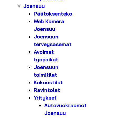
Joensuu
Päätöksenteko
Web Kamera
Joensuu
Joensuun
terveysasemat
Avoimet
työpaikat
Joensuun
toimitilat
Kokoustilat
Ravintolat
Yritykset
Autovuokraamot
Joensuu