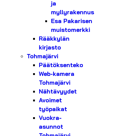
ja
myllyrakennus
Esa Pakarisen
muistomerkki
Rääkkylän
kirjasto
Tohmajärvi
Päätöksenteko
Web-kamera
Tohmajärvi
Nähtävyydet
Avoimet
työpaikat
Vuokra-
asunnot
Tohmajärvi