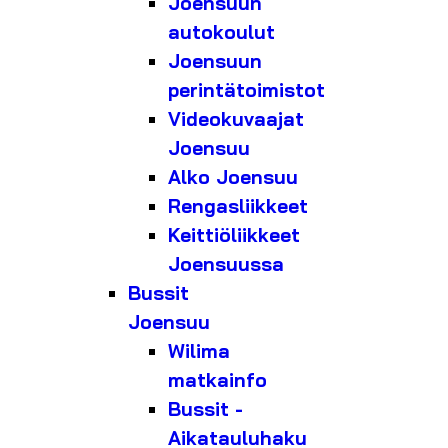
Joensuun
autokoulut
Joensuun
perintätoimistot
Videokuvaajat
Joensuu
Alko Joensuu
Rengasliikkeet
Keittiöliikkeet
Joensuussa
Bussit
Joensuu
Wilima
matkainfo
Bussit -
Aikatauluhaku