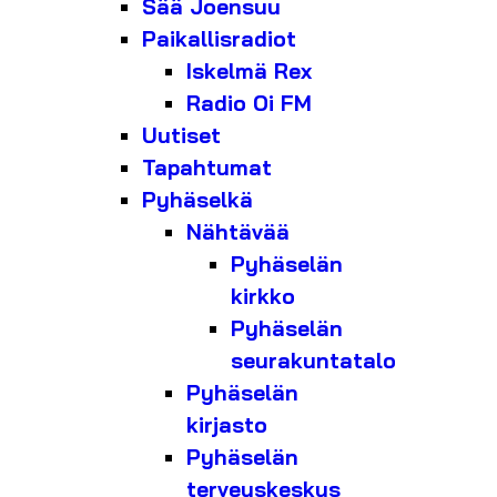
Sää Joensuu
Paikallisradiot
Iskelmä Rex
Radio Oi FM
Uutiset
Tapahtumat
Pyhäselkä
Nähtävää
Pyhäselän
kirkko
Pyhäselän
seurakuntatalo
Pyhäselän
kirjasto
Pyhäselän
terveyskeskus