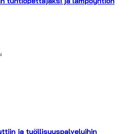
 tuntiopettajaksi ja lämpöyhtiön
i
iin ja työllisyyspalveluihin