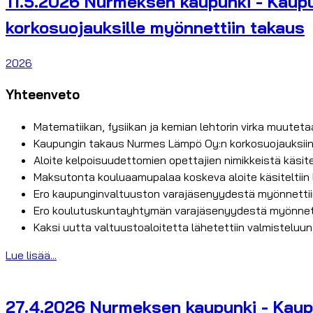
11.5.2026 Nurmeksen kaupunki - Kaupu
korkosuojauksille myönnettiin takaus
2026
Yhteenveto
Matematiikan, fysiikan ja kemian lehtorin virka muutet
Kaupungin takaus Nurmes Lämpö Oy:n korkosuojauksiin
Aloite kelpoisuudettomien opettajien nimikkeistä käsite
Maksutonta kouluaamupalaa koskeva aloite käsiteltiin 
Ero kaupunginvaltuuston varajäsenyydestä myönnetti
Ero koulutuskuntayhtymän varajäsenyydestä myönnettiin
Kaksi uutta valtuustoaloitetta lähetettiin valmisteluun
Lue lisää...
27.4.2026 Nurmeksen kaupunki - Kaupun