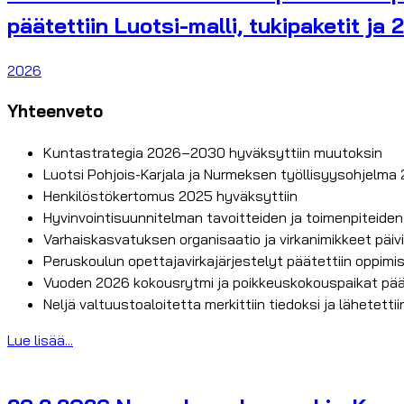
päätettiin Luotsi-malli, tukipaketit ja
2026
Yhteenveto
Kuntastrategia 2026–2030 hyväksyttiin muutoksin
Luotsi Pohjois-Karjala ja Nurmeksen työllisyysohjelma
Henkilöstökertomus 2025 hyväksyttiin
Hyvinvointisuunnitelman tavoitteiden ja toimenpiteide
Varhaiskasvatuksen organisaatio ja virkanimikkeet päivi
Peruskoulun opettajavirkajärjestelyt päätettiin oppimis
Vuoden 2026 kokousrytmi ja poikkeuskokouspaikat pää
Neljä valtuustoaloitetta merkittiin tiedoksi ja lähetetti
Lue lisää...