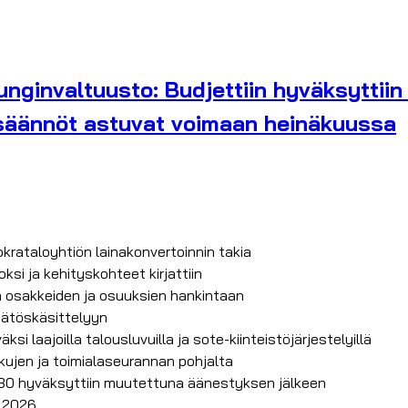
nginvaltuusto: Budjettiin hyväksyttiin
t säännöt astuvat voimaan heinäkuussa
krataloyhtiön lainakonvertoinnin takia
oksi ja kehityskohteet kirjattiin
oa osakkeiden ja osuuksien hankintaan
päätöskäsittelyyn
i laajoilla talousluvuilla ja sote-kiinteistöjärjestelyillä
kujen ja toimialaseurannan pohjalta
30 hyväksyttiin muutettuna äänestyksen jälkeen
7.2026