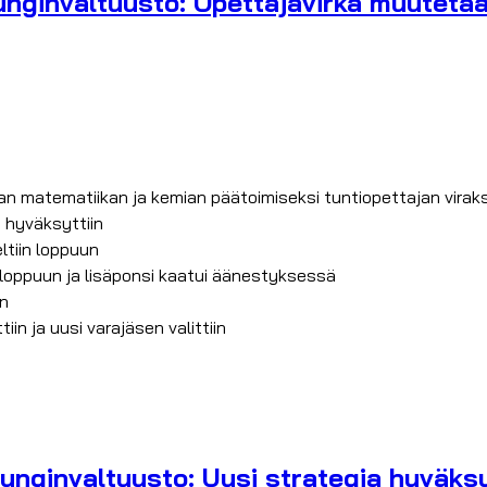
nginvaltuusto: Opettajavirka muutetaan
aan matematiikan ja kemian päätoimiseksi tuntiopettajan viraks
 hyväksyttiin
ltiin loppuun
loppuun ja lisäponsi kaatui äänestyksessä
in
 ja uusi varajäsen valittiin
ginvaltuusto: Uusi strategia hyväksytt