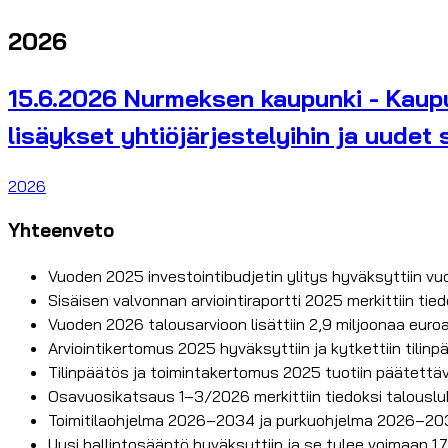
2026
15.6.2026 Nurmeksen kaupunki - Kaupu
lisäykset yhtiöjärjestelyihin ja uude
2026
Yhteenveto
Vuoden 2025 investointibudjetin ylitys hyväksyttiin vuo
Sisäisen valvonnan arviointiraportti 2025 merkittiin tied
Vuoden 2026 talousarvioon lisättiin 2,9 miljoonaa eur
Arviointikertomus 2025 hyväksyttiin ja kytkettiin tilin
Tilinpäätös ja toimintakertomus 2025 tuotiin päätettäväks
Osavuosikatsaus 1–3/2026 merkittiin tiedoksi talouslu
Toimitilaohjelma 2026–2034 ja purkuohjelma 2026–20
Uusi hallintosääntö hyväksyttiin ja se tulee voimaan 1.