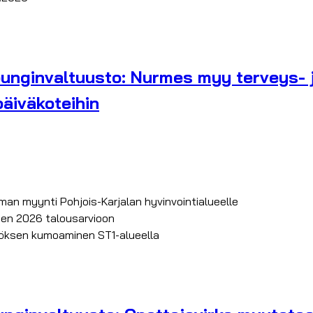
unginvaltuusto: Nurmes myy terveys- j
päiväkoteihin
 myynti Pohjois-Karjalan hyvinvointialueelle
en 2026 talousarvioon
ksen kumoaminen ST1-alueella