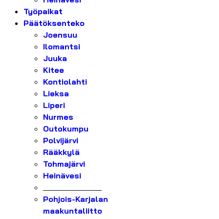
Työpaikat
Päätöksenteko
Joensuu
Ilomantsi
Juuka
Kitee
Kontiolahti
Lieksa
Liperi
Nurmes
Outokumpu
Polvijärvi
Rääkkylä
Tohmajärvi
Heinävesi
_______________
Pohjois-Karjalan
maakuntaliitto