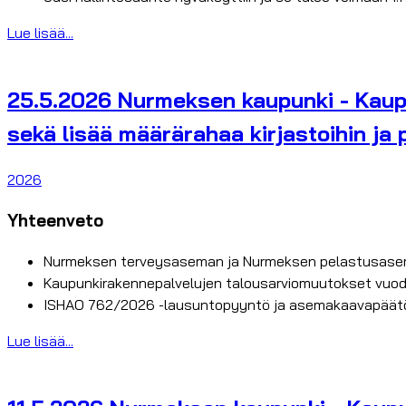
Lue lisää...
25.5.2026 Nurmeksen kaupunki - Kaup
sekä lisää määrärahaa kirjastoihin ja 
2026
Yhteenveto
Nurmeksen terveysaseman ja Nurmeksen pelastusaseman
Kaupunkirakennepalvelujen talousarviomuutokset vuod
ISHAO 762/2026 -lausuntopyyntö ja asemakaavapäätö
Lue lisää...