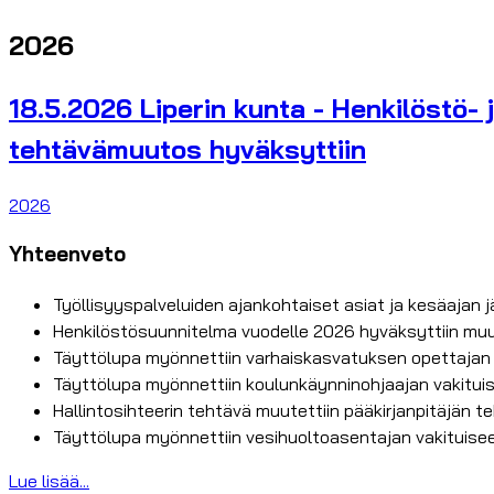
2026
18.5.2026 Liperin kunta - Henkilöstö- j
tehtävämuutos hyväksyttiin
2026
Yhteenveto
Työllisyyspalveluiden ajankohtaiset asiat ja kesäajan jä
Henkilöstösuunnitelma vuodelle 2026 hyväksyttiin muut
Täyttölupa myönnettiin varhaiskasvatuksen opettajan v
Täyttölupa myönnettiin koulunkäynninohjaajan vakitui
Hallintosihteerin tehtävä muutettiin pääkirjanpitäjän t
Täyttölupa myönnettiin vesihuoltoasentajan vakituise
Lue lisää...