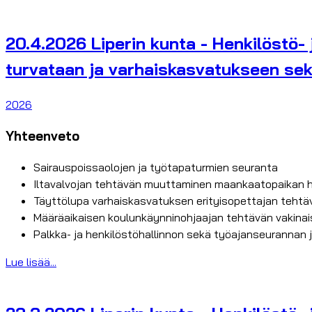
20.4.2026 Liperin kunta - Henkilöstö-
turvataan ja varhaiskasvatukseen sek
2026
Yhteenveto
Sairauspoissaolojen ja työtapaturmien seuranta
Iltavalvojan tehtävän muuttaminen maankaatopaikan h
Täyttölupa varhaiskasvatuksen erityisopettajan teht
Määräaikaisen koulunkäynninohjaajan tehtävän vakinai
Palkka- ja henkilöstöhallinnon sekä työajanseurannan j
Lue lisää...