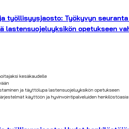
 ja työllisyysjaosto: Työkyvyn seurant
ä lastensuojeluyksikön opetukseen vah
oitajaksi kesäkaudelle
ävään
staminen ja täyttölupa lastensuojeluyksikön opetukseen
ärjestelmät käyttöön ja hyvinvointipalveluiden henkilöstöasia