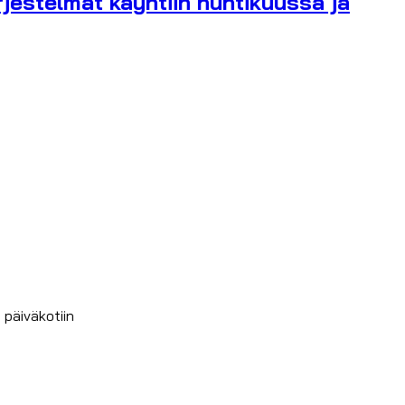
rjestelmät käyntiin huhtikuussa ja
päiväkotiin