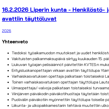
16.2.2026 Liperin kunta - Henkilöstö- j
avattiin täyttöluvat
2026
Yhteenveto
Tiedoksi: työaikamuodon muutokset ja uudet henkilöst
Vakituisten palkanmaksupäivä siirtyy kuukauden 15. pä
Liukuvan työajan pelisäännöt päivitettiin KVTES:n muk
Erityisluokanopettajan virkaan avattiin täyttölupa Yl
Varhaiskasvatuksen opettaja palkataan toistaiseksi 
Toinen varhaiskasvatuksen opettajan täyttölupa Lauta
Uimaopettaja/-valvoja palkataan toistaiseksi turvaama
Viinijärven päiväkodin päiväkotihuoltaja täytetään toi
Puolivälin päiväkotiin myönnettiin täyttölupa toiselle p
Liikunta- ja ulkopaikkamestarin tehtävä muutettiin ulk