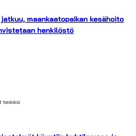
a jatkuu, maankaatopaikan kesähoito
vistetaan henkilöstö
t tiedoksi