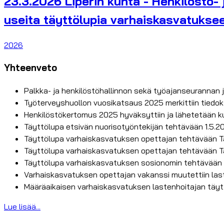
23.3.2026 Liperin kunta - Henkilöstö- 
useita täyttölupia varhaiskasvatukse
2026
Yhteenveto
Palkka- ja henkilöstöhallinnon sekä työajanseurannan 
Työterveyshuollon vuosikatsaus 2025 merkittiin tiedok
Henkilöstökertomus 2025 hyväksyttiin ja lähetetään ku
Täyttölupa etsivän nuorisotyöntekijän tehtävään 1.5.2
Täyttölupa varhaiskasvatuksen opettajan tehtävään Ta
Täyttölupa varhaiskasvatuksen opettajan tehtävään Ta
Täyttölupa varhaiskasvatuksen sosionomin tehtävään Pu
Varhaiskasvatuksen opettajan vakanssi muutettiin last
Määräaikaisen varhaiskasvatuksen lastenhoitajan täytt
Lue lisää...