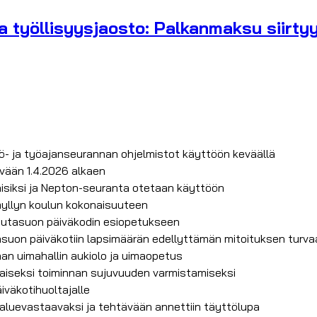
a työllisyysjaosto: Palkanmaksu siirtyy
ö- ja työajanseurannan ohjelmistot käyttöön keväällä
ivään 1.4.2026 alkaen
aisiksi ja Nepton-seuranta otetaan käyttöön
ämyllyn koulun kokonaisuuteen
Lautasuon päiväkodin esiopetukseen
suon päiväkotiin lapsimäärän edellyttämän mitoituksen turva
an uimahallin aukiolo ja uimaopetus
staiseksi toiminnan sujuvuuden varmistamiseksi
äiväkotihuoltajalle
oaluevastaavaksi ja tehtävään annettiin täyttölupa