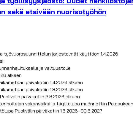
ja työllisyysjaosto: Uudet henkilöstöjä
en sekä etsivään nuorisotyöhön
ja työvuorosuunnittelun järjestelmät käyttöön 1.4.2026
si
nnanhallitukselle ja valtuustolle
026 alkaen
ikametsän päiväkotiin 1.4.2026 alkaen
ikametsän päiväkotiin 1.8.2026 alkaen
olivälin päiväkotiin 3.8.2026 alkaen
enhoitajan vakanssiksi ja täyttölupa myönnettiin Paloaukean 
ölupa Puolivälin päiväkotiin 1.6.2026–30.6.2027