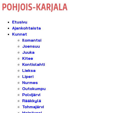
Etusivu
Ajankohtaista
Kunnat
Ilomantsi
Joensuu
Juuka
Kitee
Kontiolahti
Lieksa
Liperi
Nurmes
Outokumpu
Polvijärvi
Rääkkylä
Tohmajärvi
Heinävesi