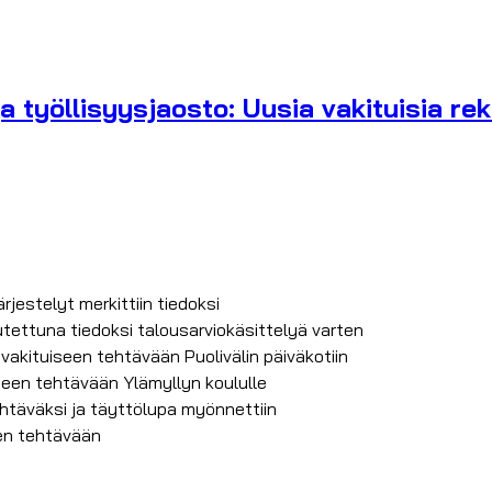
a työllisyysjaosto: Uusia vakituisia rek
rjestelyt merkittiin tiedoksi
ettuna tiedoksi talousarviokäsittelyä varten
akituiseen tehtävään Puolivälin päiväkotiin
seen tehtävään Ylämyllyn koululle
ehtäväksi ja täyttölupa myönnettiin
en tehtävään