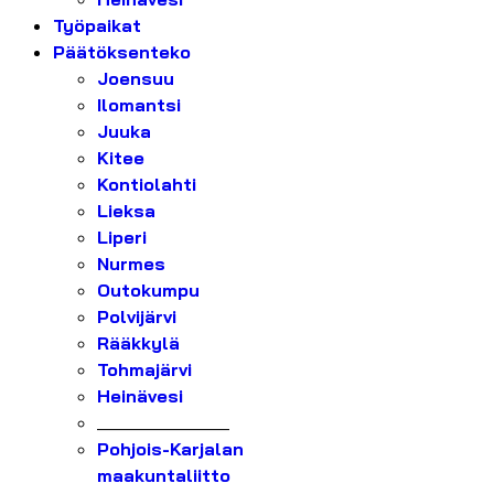
Työpaikat
Päätöksenteko
Joensuu
Ilomantsi
Juuka
Kitee
Kontiolahti
Lieksa
Liperi
Nurmes
Outokumpu
Polvijärvi
Rääkkylä
Tohmajärvi
Heinävesi
_______________
Pohjois-Karjalan
maakuntaliitto