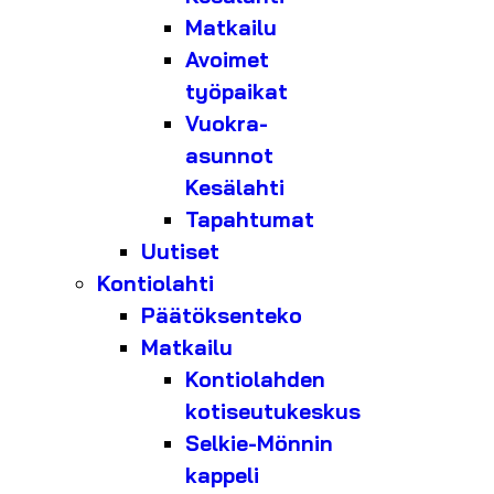
Matkailu
Avoimet
työpaikat
Vuokra-
asunnot
Kesälahti
Tapahtumat
Uutiset
Kontiolahti
Päätöksenteko
Matkailu
Kontiolahden
kotiseutukeskus
Selkie-Mönnin
kappeli