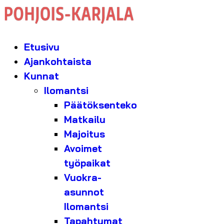
Etusivu
Ajankohtaista
Kunnat
Ilomantsi
Päätöksenteko
Matkailu
Majoitus
Avoimet
työpaikat
Vuokra-
asunnot
Ilomantsi
Tapahtumat