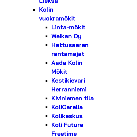
Lieksa
Kolin
vuokramökit
Linta-mökit
Weikan Oy
Hattusaaren
rantamajat
Aada Kolin
Mökit
Kestikievari
Herranniemi
Kiviniemen tila
KoliCarelia
Kolikeskus
Koli Future
Freetime