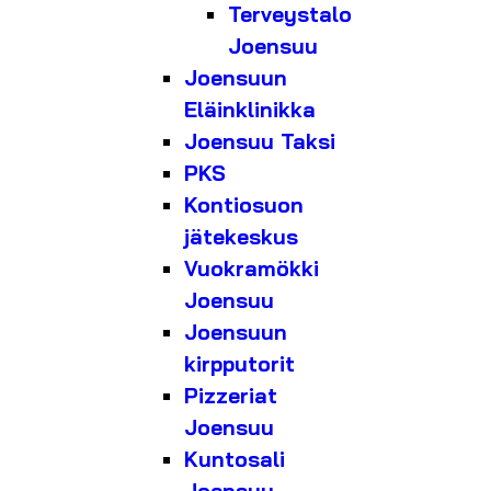
Terveystalo
Joensuu
Joensuun
Eläinklinikka
Joensuu Taksi
PKS
Kontiosuon
jätekeskus
Vuokramökki
Joensuu
Joensuun
kirpputorit
Pizzeriat
Joensuu
Kuntosali