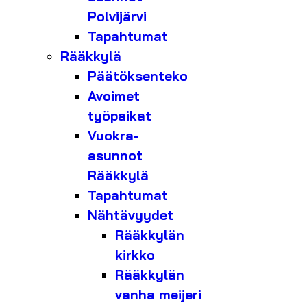
Polvijärvi
Tapahtumat
Rääkkylä
Päätöksenteko
Avoimet
työpaikat
Vuokra-
asunnot
Rääkkylä
Tapahtumat
Nähtävyydet
Rääkkylän
kirkko
Rääkkylän
vanha meijeri