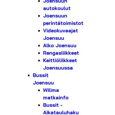
Joensuun
autokoulut
Joensuun
perintätoimistot
Videokuvaajat
Joensuu
Alko Joensuu
Rengasliikkeet
Keittiöliikkeet
Joensuussa
Bussit
Joensuu
Wilima
matkainfo
Bussit -
Aikatauluhaku