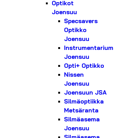
Optikot
Joensuu
Specsavers
Optikko
Joensuu
Instrumentarium
Joensuu
Opti+ Optikko
Nissen
Joensuu
Joensuun JSA
Silmäoptiikka
Metsäranta
Silmäasema
Joensuu
Silmäasema