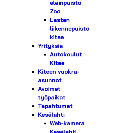
eläinpuisto
Zoo
Lasten
liikennepuisto
kitee
Yrityksiä
Autokoulut
Kitee
Kiteen vuokra-
asunnot
Avoimet
työpaikat
Tapahtumat
Kesälahti
Web-kamera
Kesälahti