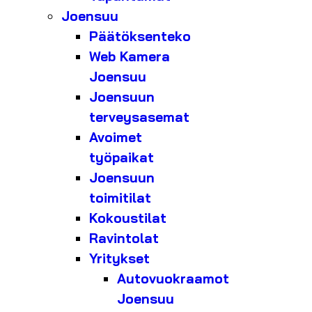
Joensuu
Päätöksenteko
Web Kamera
Joensuu
Joensuun
terveysasemat
Avoimet
työpaikat
Joensuun
toimitilat
Kokoustilat
Ravintolat
Yritykset
Autovuokraamot
Joensuu