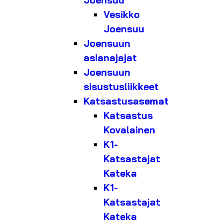
Joensuu
Vesikko
Joensuu
Joensuun
asianajajat
Joensuun
sisustusliikkeet
Katsastusasemat
Katsastus
Kovalainen
K1-
Katsastajat
Kateka
K1-
Katsastajat
Kateka