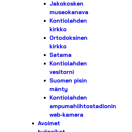
Jakokosken
museokanava
Kontiolahden
kirkko
Ortodoksinen
kirkko
Satama
Kontiolahden
vesitorni
Suomen pisin
mänty
Kontiolahden
ampumahiihtostadionin
web-kamera
Avoimet
työpaikat