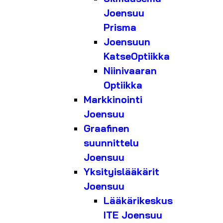
Joensuu
Prisma
Joensuun
KatseOptiikka
Niinivaaran
Optiikka
Markkinointi
Joensuu
Graafinen
suunnittelu
Joensuu
Yksityislääkärit
Joensuu
Lääkärikeskus
ITE Joensuu