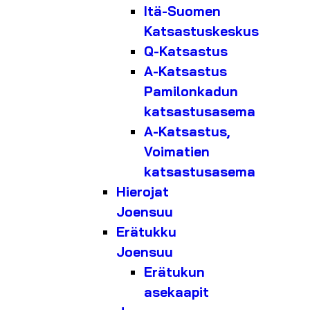
Itä-Suomen
Katsastuskeskus
Q-Katsastus
A-Katsastus
Pamilonkadun
katsastusasema
A-Katsastus,
Voimatien
katsastusasema
Hierojat
Joensuu
Erätukku
Joensuu
Erätukun
asekaapit