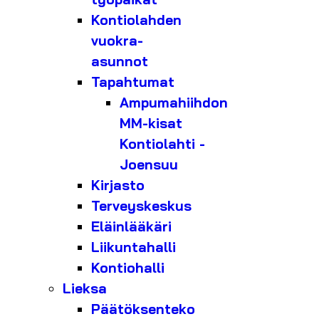
Kontiolahden
vuokra-
asunnot
Tapahtumat
Ampumahiihdon
MM-kisat
Kontiolahti -
Joensuu
Kirjasto
Terveyskeskus
Eläinlääkäri
Liikuntahalli
Kontiohalli
Lieksa
Päätöksenteko