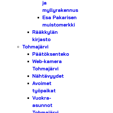
ja
myllyrakennus
Esa Pakarisen
muistomerkki
Rääkkylän
kirjasto
Tohmajärvi
Päätöksenteko
Web-kamera
Tohmajärvi
Nähtävyydet
Avoimet
työpaikat
Vuokra-
asunnot
Tohmajärvi