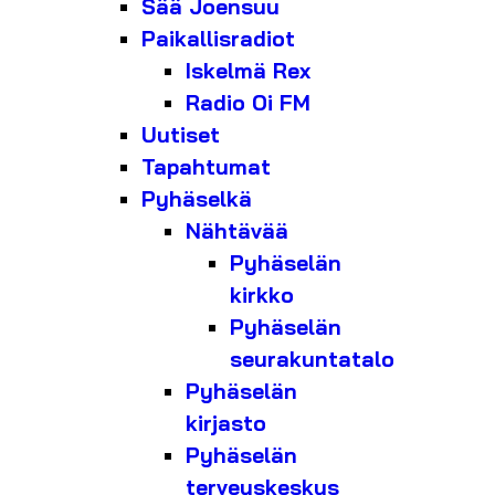
Sää Joensuu
Paikallisradiot
Iskelmä Rex
Radio Oi FM
Uutiset
Tapahtumat
Pyhäselkä
Nähtävää
Pyhäselän
kirkko
Pyhäselän
seurakuntatalo
Pyhäselän
kirjasto
Pyhäselän
terveyskeskus