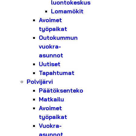
luontokeskus
Lomamökit
Avoimet
työpaikat
Outokummun
vuokra-
asunnot
Uutiset
Tapahtumat
Polvijärvi
Päätöksenteko
Matkailu
Avoimet
työpaikat
Vuokra-
asunnot