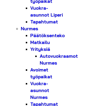
työpaikat
Vuokra-
asunnot Liperi
Tapahtumat
Nurmes
Päätöksenteko
Matkailu
Yrityksiä
Autovuokraamot
Nurmes
Avoimet
työpaikat
Vuokra-
asunnot
Nurmes
Tapahtumat