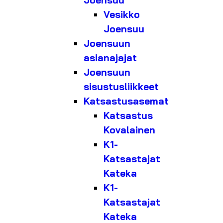
Joensuu
Vesikko
Joensuu
Joensuun
asianajajat
Joensuun
sisustusliikkeet
Katsastusasemat
Katsastus
Kovalainen
K1-
Katsastajat
Kateka
K1-
Katsastajat
Kateka