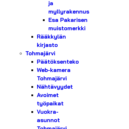
ja
myllyrakennus
Esa Pakarisen
muistomerkki
Rääkkylän
kirjasto
Tohmajärvi
Päätöksenteko
Web-kamera
Tohmajärvi
Nähtävyydet
Avoimet
työpaikat
Vuokra-
asunnot
Tohmajärvi