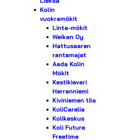
Lieksa
Kolin
vuokramökit
Linta-mökit
Weikan Oy
Hattusaaren
rantamajat
Aada Kolin
Mökit
Kestikievari
Herranniemi
Kiviniemen tila
KoliCarelia
Kolikeskus
Koli Future
Freetime