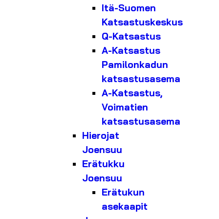
Itä-Suomen
Katsastuskeskus
Q-Katsastus
A-Katsastus
Pamilonkadun
katsastusasema
A-Katsastus,
Voimatien
katsastusasema
Hierojat
Joensuu
Erätukku
Joensuu
Erätukun
asekaapit