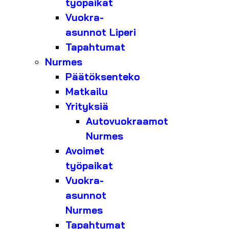
työpaikat
Vuokra-
asunnot Liperi
Tapahtumat
Nurmes
Päätöksenteko
Matkailu
Yrityksiä
Autovuokraamot
Nurmes
Avoimet
työpaikat
Vuokra-
asunnot
Nurmes
Tapahtumat