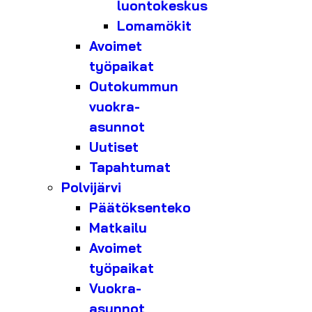
luontokeskus
Lomamökit
Avoimet
työpaikat
Outokummun
vuokra-
asunnot
Uutiset
Tapahtumat
Polvijärvi
Päätöksenteko
Matkailu
Avoimet
työpaikat
Vuokra-
asunnot