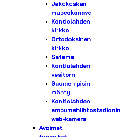
Jakokosken
museokanava
Kontiolahden
kirkko
Ortodoksinen
kirkko
Satama
Kontiolahden
vesitorni
Suomen pisin
mänty
Kontiolahden
ampumahiihtostadionin
web-kamera
Avoimet
työpaikat