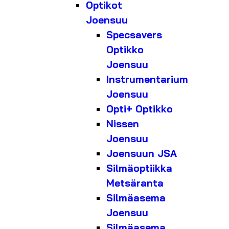
Optikot
Joensuu
Specsavers
Optikko
Joensuu
Instrumentarium
Joensuu
Opti+ Optikko
Nissen
Joensuu
Joensuun JSA
Silmäoptiikka
Metsäranta
Silmäasema
Joensuu
Silmäasema