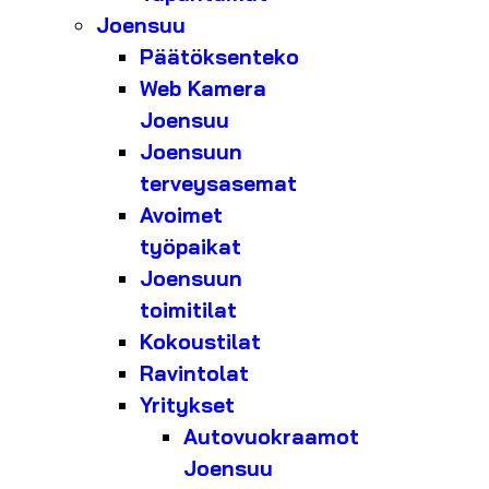
Joensuu
Päätöksenteko
Web Kamera
Joensuu
Joensuun
terveysasemat
Avoimet
työpaikat
Joensuun
toimitilat
Kokoustilat
Ravintolat
Yritykset
Autovuokraamot
Joensuu