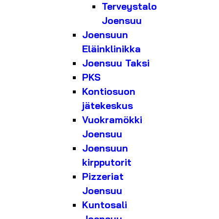
Terveystalo
Joensuu
Joensuun
Eläinklinikka
Joensuu Taksi
PKS
Kontiosuon
jätekeskus
Vuokramökki
Joensuu
Joensuun
kirpputorit
Pizzeriat
Joensuu
Kuntosali