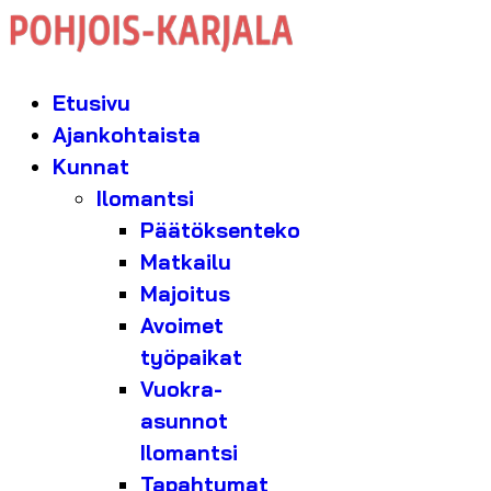
Etusivu
Ajankohtaista
Kunnat
Ilomantsi
Päätöksenteko
Matkailu
Majoitus
Avoimet
työpaikat
Vuokra-
asunnot
Ilomantsi
Tapahtumat