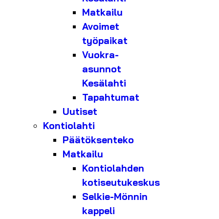
Matkailu
Avoimet
työpaikat
Vuokra-
asunnot
Kesälahti
Tapahtumat
Uutiset
Kontiolahti
Päätöksenteko
Matkailu
Kontiolahden
kotiseutukeskus
Selkie-Mönnin
kappeli