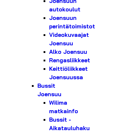
Joensuun
autokoulut
Joensuun
perintätoimistot
Videokuvaajat
Joensuu
Alko Joensuu
Rengasliikkeet
Keittiöliikkeet
Joensuussa
Bussit
Joensuu
Wilima
matkainfo
Bussit -
Aikatauluhaku