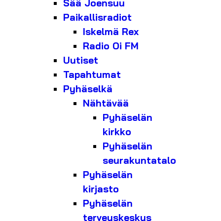
Sää Joensuu
Paikallisradiot
Iskelmä Rex
Radio Oi FM
Uutiset
Tapahtumat
Pyhäselkä
Nähtävää
Pyhäselän
kirkko
Pyhäselän
seurakuntatalo
Pyhäselän
kirjasto
Pyhäselän
terveyskeskus