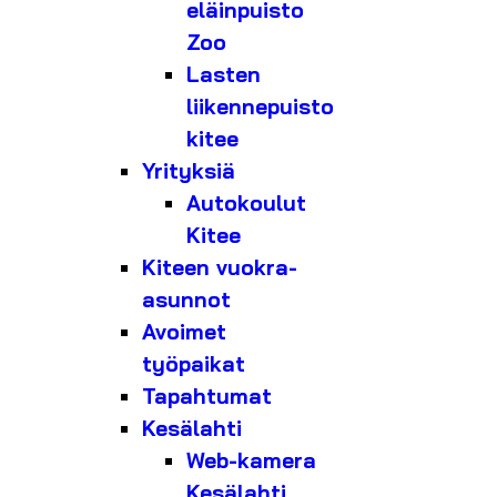
eläinpuisto
Zoo
Lasten
liikennepuisto
kitee
Yrityksiä
Autokoulut
Kitee
Kiteen vuokra-
asunnot
Avoimet
työpaikat
Tapahtumat
Kesälahti
Web-kamera
Kesälahti