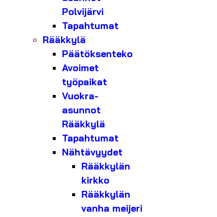
Polvijärvi
Tapahtumat
Rääkkylä
Päätöksenteko
Avoimet
työpaikat
Vuokra-
asunnot
Rääkkylä
Tapahtumat
Nähtävyydet
Rääkkylän
kirkko
Rääkkylän
vanha meijeri