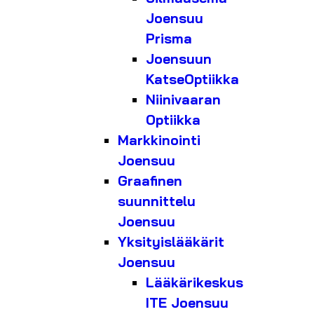
Joensuu
Prisma
Joensuun
KatseOptiikka
Niinivaaran
Optiikka
Markkinointi
Joensuu
Graafinen
suunnittelu
Joensuu
Yksityislääkärit
Joensuu
Lääkärikeskus
ITE Joensuu