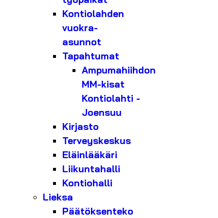
Kontiolahden
vuokra-
asunnot
Tapahtumat
Ampumahiihdon
MM-kisat
Kontiolahti -
Joensuu
Kirjasto
Terveyskeskus
Eläinlääkäri
Liikuntahalli
Kontiohalli
Lieksa
Päätöksenteko