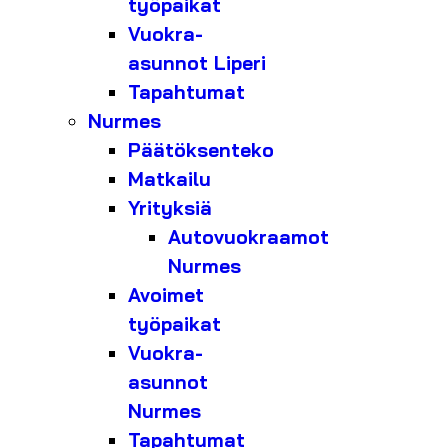
työpaikat
Vuokra-
asunnot Liperi
Tapahtumat
Nurmes
Päätöksenteko
Matkailu
Yrityksiä
Autovuokraamot
Nurmes
Avoimet
työpaikat
Vuokra-
asunnot
Nurmes
Tapahtumat