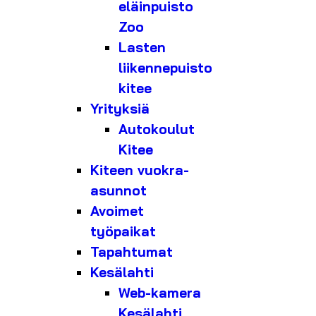
eläinpuisto
Zoo
Lasten
liikennepuisto
kitee
Yrityksiä
Autokoulut
Kitee
Kiteen vuokra-
asunnot
Avoimet
työpaikat
Tapahtumat
Kesälahti
Web-kamera
Kesälahti