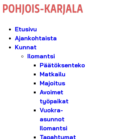
Etusivu
Ajankohtaista
Kunnat
Ilomantsi
Päätöksenteko
Matkailu
Majoitus
Avoimet
työpaikat
Vuokra-
asunnot
Ilomantsi
Tapahtumat