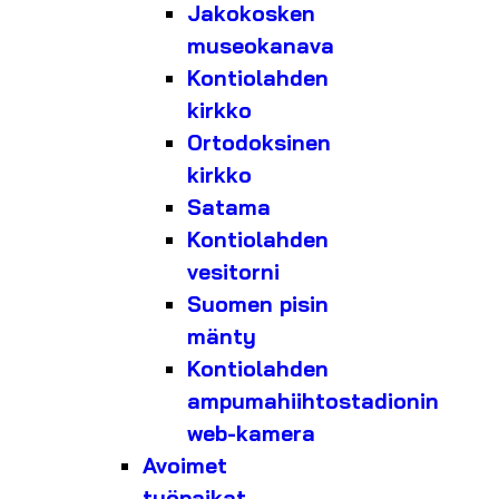
Jakokosken
museokanava
Kontiolahden
kirkko
Ortodoksinen
kirkko
Satama
Kontiolahden
vesitorni
Suomen pisin
mänty
Kontiolahden
ampumahiihtostadionin
web-kamera
Avoimet
työpaikat