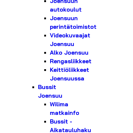
Joensuun
autokoulut
Joensuun
perintätoimistot
Videokuvaajat
Joensuu
Alko Joensuu
Rengasliikkeet
Keittiöliikkeet
Joensuussa
Bussit
Joensuu
Wilima
matkainfo
Bussit -
Aikatauluhaku