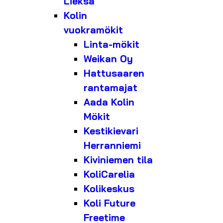
Lieksa
Kolin
vuokramökit
Linta-mökit
Weikan Oy
Hattusaaren
rantamajat
Aada Kolin
Mökit
Kestikievari
Herranniemi
Kiviniemen tila
KoliCarelia
Kolikeskus
Koli Future
Freetime