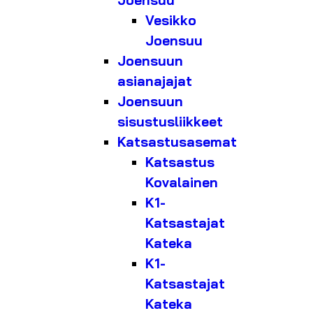
Joensuu
Vesikko
Joensuu
Joensuun
asianajajat
Joensuun
sisustusliikkeet
Katsastusasemat
Katsastus
Kovalainen
K1-
Katsastajat
Kateka
K1-
Katsastajat
Kateka