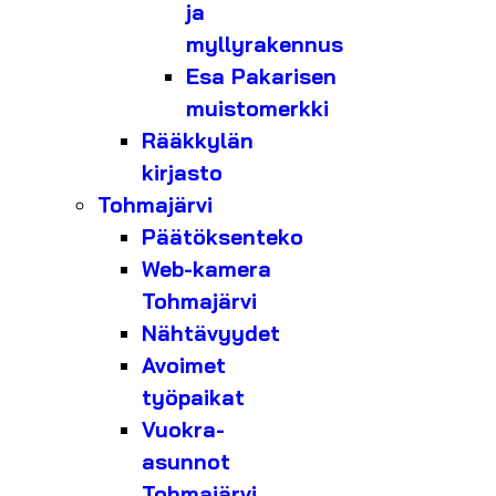
ja
myllyrakennus
Esa Pakarisen
muistomerkki
Rääkkylän
kirjasto
Tohmajärvi
Päätöksenteko
Web-kamera
Tohmajärvi
Nähtävyydet
Avoimet
työpaikat
Vuokra-
asunnot
Tohmajärvi