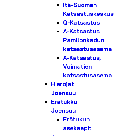
Itä-Suomen
Katsastuskeskus
Q-Katsastus
A-Katsastus
Pamilonkadun
katsastusasema
A-Katsastus,
Voimatien
katsastusasema
Hierojat
Joensuu
Erätukku
Joensuu
Erätukun
asekaapit