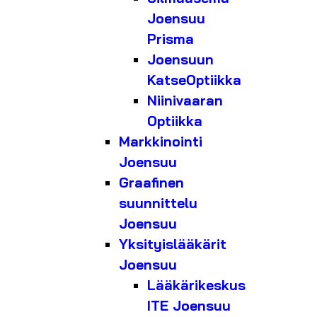
Joensuu
Prisma
Joensuun
KatseOptiikka
Niinivaaran
Optiikka
Markkinointi
Joensuu
Graafinen
suunnittelu
Joensuu
Yksityislääkärit
Joensuu
Lääkärikeskus
ITE Joensuu