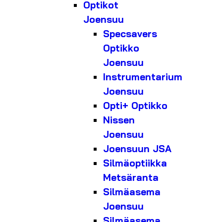
Optikot
Joensuu
Specsavers
Optikko
Joensuu
Instrumentarium
Joensuu
Opti+ Optikko
Nissen
Joensuu
Joensuun JSA
Silmäoptiikka
Metsäranta
Silmäasema
Joensuu
Silmäasema