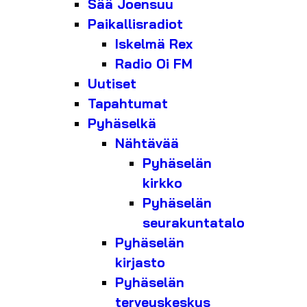
Sää Joensuu
Paikallisradiot
Iskelmä Rex
Radio Oi FM
Uutiset
Tapahtumat
Pyhäselkä
Nähtävää
Pyhäselän
kirkko
Pyhäselän
seurakuntatalo
Pyhäselän
kirjasto
Pyhäselän
terveyskeskus