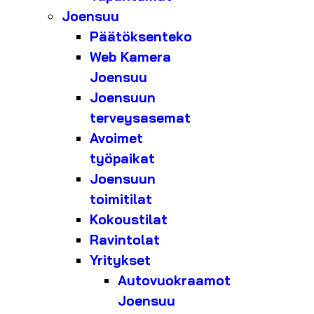
Joensuu
Päätöksenteko
Web Kamera
Joensuu
Joensuun
terveysasemat
Avoimet
työpaikat
Joensuun
toimitilat
Kokoustilat
Ravintolat
Yritykset
Autovuokraamot
Joensuu