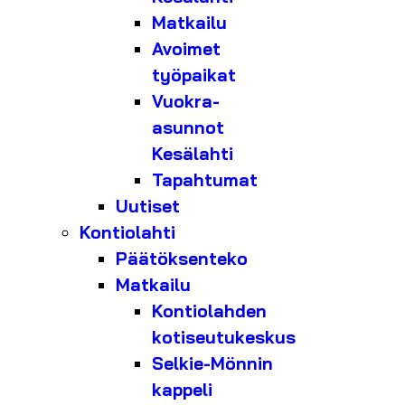
Matkailu
Avoimet
työpaikat
Vuokra-
asunnot
Kesälahti
Tapahtumat
Uutiset
Kontiolahti
Päätöksenteko
Matkailu
Kontiolahden
kotiseutukeskus
Selkie-Mönnin
kappeli