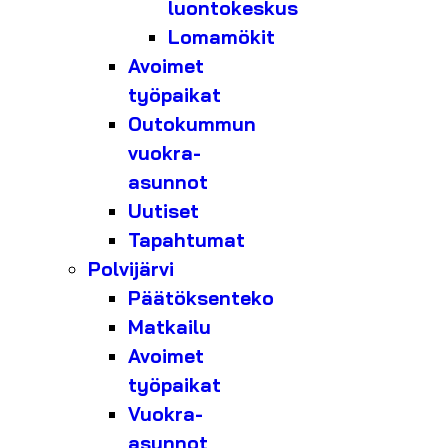
luontokeskus
Lomamökit
Avoimet
työpaikat
Outokummun
vuokra-
asunnot
Uutiset
Tapahtumat
Polvijärvi
Päätöksenteko
Matkailu
Avoimet
työpaikat
Vuokra-
asunnot