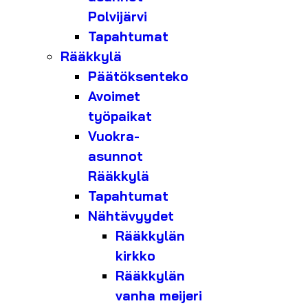
Polvijärvi
Tapahtumat
Rääkkylä
Päätöksenteko
Avoimet
työpaikat
Vuokra-
asunnot
Rääkkylä
Tapahtumat
Nähtävyydet
Rääkkylän
kirkko
Rääkkylän
vanha meijeri