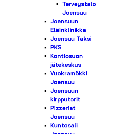
Terveystalo
Joensuu
Joensuun
Eläinklinikka
Joensuu Taksi
PKS
Kontiosuon
jätekeskus
Vuokramökki
Joensuu
Joensuun
kirpputorit
Pizzeriat
Joensuu
Kuntosali