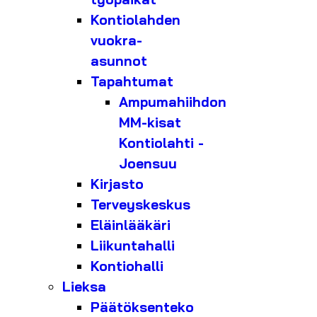
Kontiolahden
vuokra-
asunnot
Tapahtumat
Ampumahiihdon
MM-kisat
Kontiolahti -
Joensuu
Kirjasto
Terveyskeskus
Eläinlääkäri
Liikuntahalli
Kontiohalli
Lieksa
Päätöksenteko