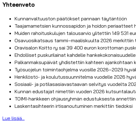
Yhteenveto
Kunnanvaltuuston päätökset pannaan täytäntöön
Taajamametsien kunnossapidon ja hoidon periaatteet hyv
Muiden rahoituskulujen talousarvio ylitettiin 149 531 e
Osavuosikatsaus tammi–maaliskuulta 2026 merkittiin tie
Oravisalon Koitto ry sai 39 400 euron korottoman pus
Ehdolliset puskurilainat kahdelle hankekokonaisuudelle
Palkanmaksupäivät yhdistettiin kahteen ajankohtaan
Työsuojelun toimintaohjelma vuosille 2026–2029 hyväk
Henkilöstö- ja koulutussuunnitelma vuodelle 2026 hyvä
Sosiaali- ja potilasasiavastaavan selvitys vuodelta 20
Kunnan edustajat nimettiin vuoden 2026 kutsuntalau
TOIMI-hankkeen ohjausryhmän edustuksesta annettiin
Laskentasihteerin irtisanoutuminen merkittiin tiedoksi
Lue lisää...