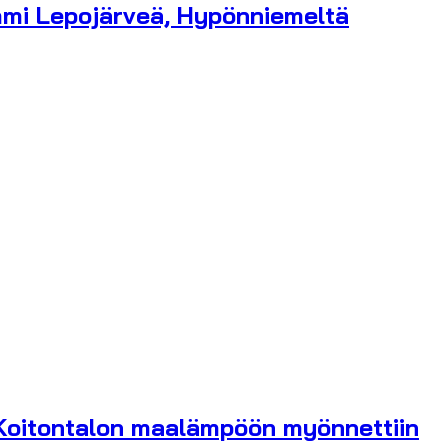
mmi Lepojärveä, Hypönniemeltä
, Koitontalon maalämpöön myönnettiin