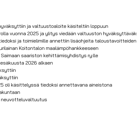
äksyttiin ja valtuustoaloite käsiteltiin loppuun
urolla vuonna 2025 ja ylitys viedään valtuuston hyväksyttäväk
doksi ja toimielimille annettiin lisäohjeita taloustavoitteide
kurilainan Koitontalon maalämpöhankkeeseen
 Saimaan saariston kehittämisyhdistys ry:lle
 kesäkuusta 2026 alkaen
syttiin
ksyttiin
25 oli käsittelyssä tiedoksi annettavana aineistona
takuntaan
 neuvotteluvaltuutus