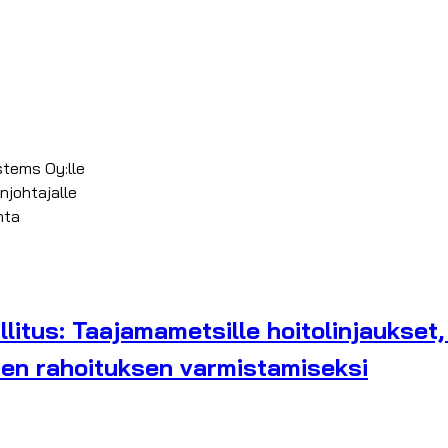
stems Oy:lle
njohtajalle
nta
litus: Taajamametsille hoitolinjaukset
den rahoituksen varmistamiseksi