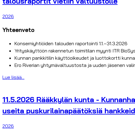
talousraportit vietiin valtuustolle
2026
Yhteenveto
Konserniyhtiöiden talouden raportointi 1.1.–31.3.2026
Yrityskäyttöön rakennetun toimitilan myynti ITR BioSy
Kunnan pankkitilin käyttöoikeudet ja luottokortti kunna
Ero Riverian yhtymävaltuustosta ja uuden jäsenen vali
Lue lisää...
11.5.2026 Rääkkylän kunta - Kunnanhal
useita puskurilainapäätöksiä hankkei
2026