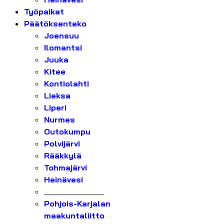
Työpaikat
Päätöksenteko
Joensuu
Ilomantsi
Juuka
Kitee
Kontiolahti
Lieksa
Liperi
Nurmes
Outokumpu
Polvijärvi
Rääkkylä
Tohmajärvi
Heinävesi
_______________
Pohjois-Karjalan
maakuntaliitto