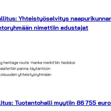
litus: Yhteistyöselvitys naapurikunnan
ntoryhmään nimettiin edustajat
heritage route -hanke merkittiin tiedoksi
 päätettiin panna täytäntöön
otoisuuden yhteistyöryhmään
itus: Tuotantohalli myytiin 86 755 euro