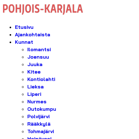
Etusivu
Ajankohtaista
Kunnat
Ilomantsi
Joensuu
Juuka
Kitee
Kontiolahti
Lieksa
Liperi
Nurmes
Outokumpu
Polvijärvi
Rääkkylä
Tohmajärvi
Heinävesi