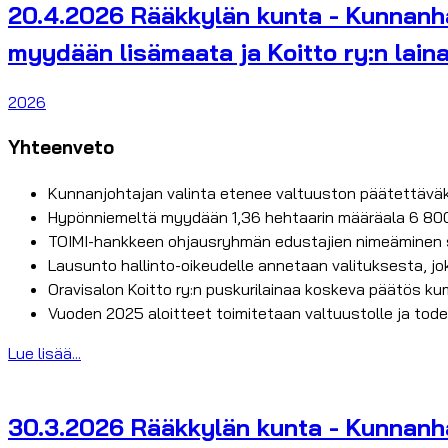
20.4.2026 Rääkkylän kunta - Kunnanha
myydään lisämaata ja Koitto ry:n lain
2026
Yhteenveto
Kunnanjohtajan valinta etenee valtuuston päätettäväk
Hypönniemeltä myydään 1,36 hehtaarin määräala 6 800
TOIMI-hankkeen ohjausryhmän edustajien nimeäminen siir
Lausunto hallinto-oikeudelle annetaan valituksesta, 
Oravisalon Koitto ry:n puskurilainaa koskeva päätös ku
Vuoden 2025 aloitteet toimitetaan valtuustolle ja tode
Lue lisää...
30.3.2026 Rääkkylän kunta - Kunnanhal