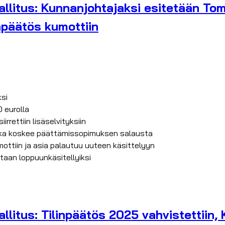
llitus: Kunnanjohtajaksi esitetään To
apäätös kumottiin
si
 eurolla
rettiin lisäselvityksiin
joka koskee päättämissopimuksen salausta
mottiin ja asia palautuu uuteen käsittelyyn
taan loppuunkäsitellyiksi
litus: Tilinpäätös 2025 vahvistettiin