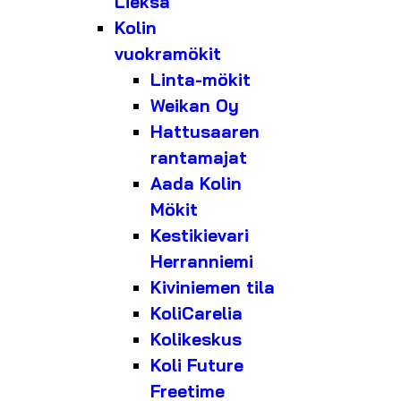
Lieksa
Kolin
vuokramökit
Linta-mökit
Weikan Oy
Hattusaaren
rantamajat
Aada Kolin
Mökit
Kestikievari
Herranniemi
Kiviniemen tila
KoliCarelia
Kolikeskus
Koli Future
Freetime