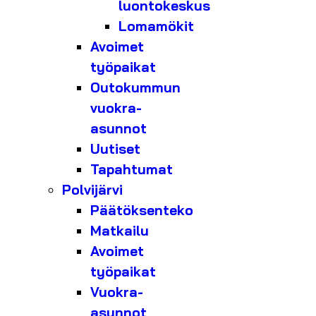
luontokeskus
Lomamökit
Avoimet
työpaikat
Outokummun
vuokra-
asunnot
Uutiset
Tapahtumat
Polvijärvi
Päätöksenteko
Matkailu
Avoimet
työpaikat
Vuokra-
asunnot