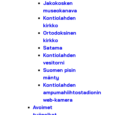
Jakokosken
museokanava
Kontiolahden
kirkko
Ortodoksinen
kirkko
Satama
Kontiolahden
vesitorni
Suomen pisin
mänty
Kontiolahden
ampumahiihtostadionin
web-kamera
Avoimet
työpaikat