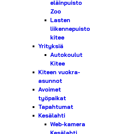
eläinpuisto
Zoo
Lasten
liikennepuisto
kitee
Yrityksiä
Autokoulut
Kitee
Kiteen vuokra-
asunnot
Avoimet
työpaikat
Tapahtumat
Kesälahti
Web-kamera
Kesälahti