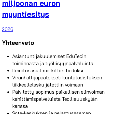
miljoonan euron
myyntiesitys
2026
Yhteenveto
Asiantuntijakuulemiset EduTecin
toiminnasta ja työllisyyspalveluista
Ilmoitusasiat merkittiin tiedoksi
Viranhaltijapäätökset: kuntatodistuksen
liikkeellelasku jätettiin voimaan
Päivitetty sopimus paikallisen elinvoiman
kehittämispalveluista Teollisuuskylän
kanssa
Sote-keskuksen ja pelastusaseman