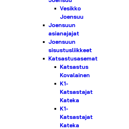
Joensuu
Vesikko
Joensuu
Joensuun
asianajajat
Joensuun
sisustusliikkeet
Katsastusasemat
Katsastus
Kovalainen
K1-
Katsastajat
Kateka
K1-
Katsastajat
Kateka