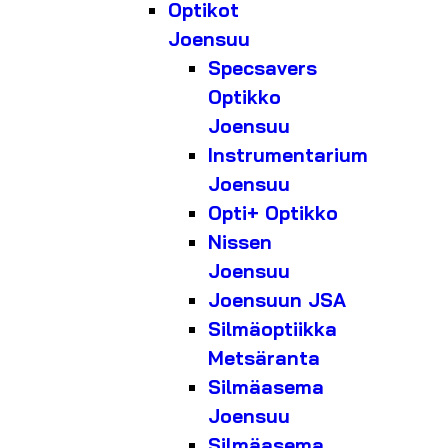
Optikot
Joensuu
Specsavers
Optikko
Joensuu
Instrumentarium
Joensuu
Opti+ Optikko
Nissen
Joensuu
Joensuun JSA
Silmäoptiikka
Metsäranta
Silmäasema
Joensuu
Silmäasema