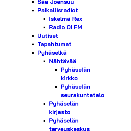
Sää Joensuu
Paikallisradiot
Iskelmä Rex
Radio Oi FM
Uutiset
Tapahtumat
Pyhäselkä
Nähtävää
Pyhäselän
kirkko
Pyhäselän
seurakuntatalo
Pyhäselän
kirjasto
Pyhäselän
terveyskeskus