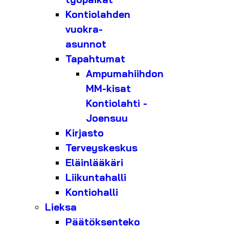
Kontiolahden
vuokra-
asunnot
Tapahtumat
Ampumahiihdon
MM-kisat
Kontiolahti -
Joensuu
Kirjasto
Terveyskeskus
Eläinlääkäri
Liikuntahalli
Kontiohalli
Lieksa
Päätöksenteko