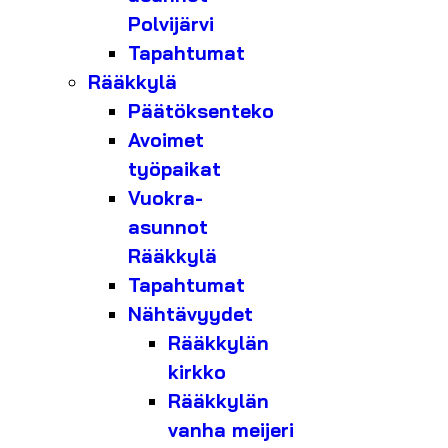
Polvijärvi
Tapahtumat
Rääkkylä
Päätöksenteko
Avoimet
työpaikat
Vuokra-
asunnot
Rääkkylä
Tapahtumat
Nähtävyydet
Rääkkylän
kirkko
Rääkkylän
vanha meijeri