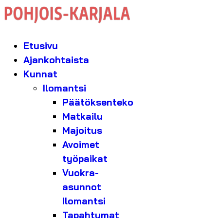
Etusivu
Ajankohtaista
Kunnat
Ilomantsi
Päätöksenteko
Matkailu
Majoitus
Avoimet
työpaikat
Vuokra-
asunnot
Ilomantsi
Tapahtumat