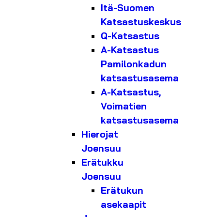
Itä-Suomen
Katsastuskeskus
Q-Katsastus
A-Katsastus
Pamilonkadun
katsastusasema
A-Katsastus,
Voimatien
katsastusasema
Hierojat
Joensuu
Erätukku
Joensuu
Erätukun
asekaapit