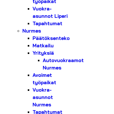
työpaikat
Vuokra-
asunnot Liperi
Tapahtumat
Nurmes
Päätöksenteko
Matkailu
Yrityksiä
Autovuokraamot
Nurmes
Avoimet
työpaikat
Vuokra-
asunnot
Nurmes
Tapahtumat