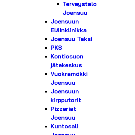
Terveystalo
Joensuu
Joensuun
Eläinklinikka
Joensuu Taksi
PKS
Kontiosuon
jätekeskus
Vuokramökki
Joensuu
Joensuun
kirpputorit
Pizzeriat
Joensuu
Kuntosali