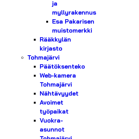
ja
myllyrakennus
Esa Pakarisen
muistomerkki
Rääkkylän
kirjasto
Tohmajärvi
Päätöksenteko
Web-kamera
Tohmajärvi
Nähtävyydet
Avoimet
työpaikat
Vuokra-
asunnot
Tohmajärvi