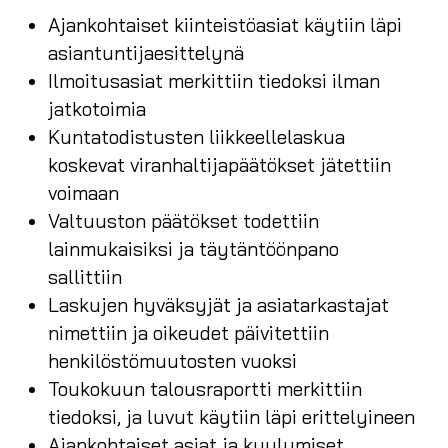
Ajankohtaiset kiinteistöasiat käytiin läpi
asiantuntijaesittelynä
Ilmoitusasiat merkittiin tiedoksi ilman
jatkotoimia
Kuntatodistusten liikkeellelaskua
koskevat viranhaltijapäätökset jätettiin
voimaan
Valtuuston päätökset todettiin
lainmukaisiksi ja täytäntöönpano
sallittiin
Laskujen hyväksyjät ja asiatarkastajat
nimettiin ja oikeudet päivitettiin
henkilöstömuutosten vuoksi
Toukokuun talousraportti merkittiin
tiedoksi, ja luvut käytiin läpi erittelyineen
Ajankohtaiset asiat ja kuulumiset