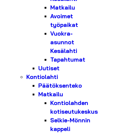
Matkailu
Avoimet
työpaikat
Vuokra-
asunnot
Kesälahti
Tapahtumat
Uutiset
Kontiolahti
Päätöksenteko
Matkailu
Kontiolahden
kotiseutukeskus
Selkie-Mönnin
kappeli