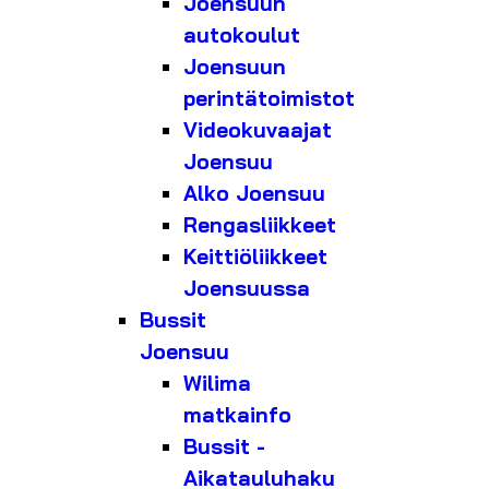
Joensuun
autokoulut
Joensuun
perintätoimistot
Videokuvaajat
Joensuu
Alko Joensuu
Rengasliikkeet
Keittiöliikkeet
Joensuussa
Bussit
Joensuu
Wilima
matkainfo
Bussit -
Aikatauluhaku