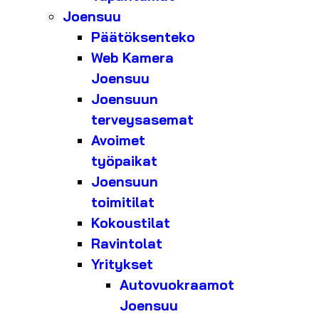
Joensuu
Päätöksenteko
Web Kamera
Joensuu
Joensuun
terveysasemat
Avoimet
työpaikat
Joensuun
toimitilat
Kokoustilat
Ravintolat
Yritykset
Autovuokraamot
Joensuu