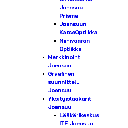
Joensuu
Prisma
Joensuun
KatseOptiikka
Niinivaaran
Optiikka
Markkinointi
Joensuu
Graafinen
suunnittelu
Joensuu
Yksityislääkärit
Joensuu
Lääkärikeskus
ITE Joensuu