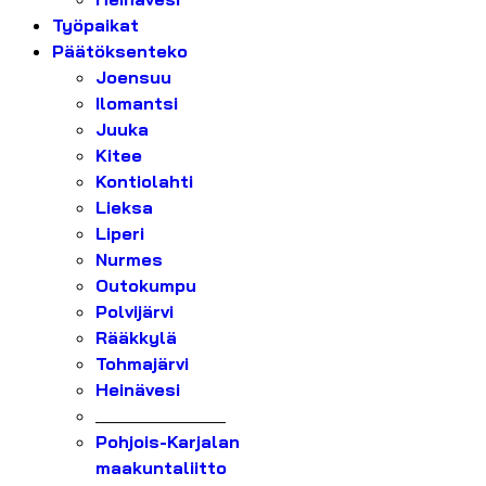
Työpaikat
Päätöksenteko
Joensuu
Ilomantsi
Juuka
Kitee
Kontiolahti
Lieksa
Liperi
Nurmes
Outokumpu
Polvijärvi
Rääkkylä
Tohmajärvi
Heinävesi
_______________
Pohjois-Karjalan
maakuntaliitto