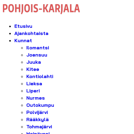
Etusivu
Ajankohtaista
Kunnat
Ilomantsi
Joensuu
Juuka
Kitee
Kontiolahti
Lieksa
Liperi
Nurmes
Outokumpu
Polvijärvi
Rääkkylä
Tohmajärvi
Heinävesi