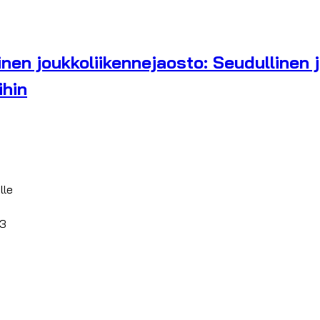
nen joukkoliikennejaosto: Seudullinen 
ihin
lle
23