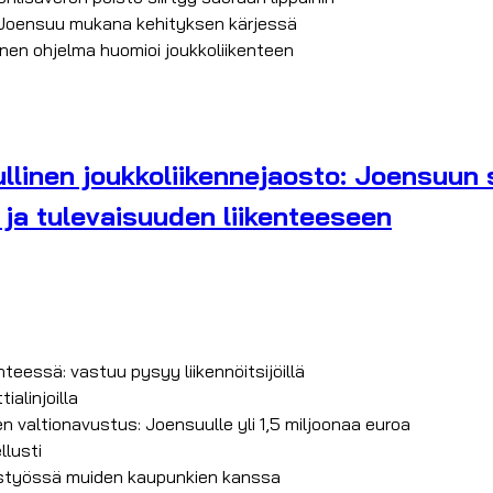
– Joensuu mukana kehityksen kärjessä
nen ohjelma huomioi joukkoliikenteen
linen joukkoliikennejaosto: Joensuun s
 ja tulevaisuuden liikenteeseen
enteessä: vastuu pysyy liikennöitsijöillä
alinjoilla
n valtionavustus: Joensuulle yli 1,5 miljoonaa euroa
lusti
eistyössä muiden kaupunkien kanssa