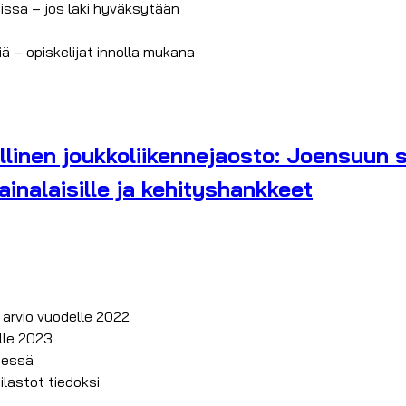
issa – jos laki hyväksytään
 – opiskelijat innolla mukana
inen joukkoliikennejaosto: Joensuun s
ainalaisille ja kehityshankkeet
 arvio vuodelle 2022
lle 2023
eessä
lastot tiedoksi