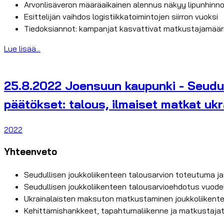
Arvonlisäveron määräaikainen alennus näkyy lipunhinno
Esittelijän vaihdos logistiikkatoimintojen siirron vuoksi
Tiedoksiannot: kampanjat kasvattivat matkustajamääriä
Lue lisää...
25.8.2022 Joensuun kaupunki - Seudull
päätökset: talous, ilmaiset matkat ukr
2022
Yhteenveto
Seudullisen joukkoliikenteen talousarvion toteutuma ja
Seudullisen joukkoliikenteen talousarvioehdotus vuode
Ukrainalaisten maksuton matkustaminen joukkoliikent
Kehittämishankkeet, tapahtumaliikenne ja matkustajati