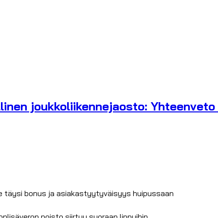
inen joukkoliikennejaosto: Yhteenveto
le täysi bonus ja asiakastyytyväisyys huipussaan
nlisäveron poisto siirtyy suoraan lippuihin