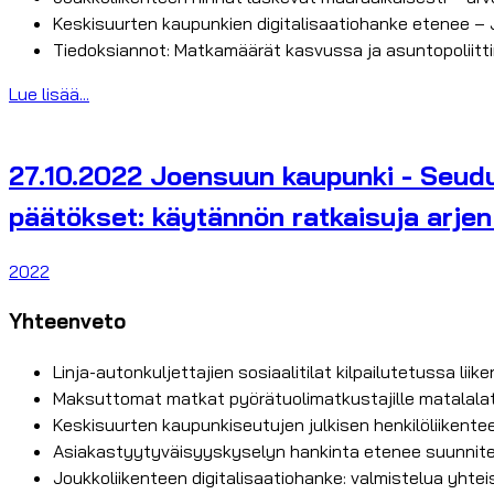
Keskisuurten kaupunkien digitalisaatiohanke etenee 
Tiedoksiannot: Matkamäärät kasvussa ja asuntopoliitti
Lue lisää...
27.10.2022 Joensuun kaupunki - Seudul
päätökset: käytännön ratkaisuja arjen
2022
Yhteenveto
Linja-autonkuljettajien sosiaalitilat kilpailutetussa liik
Maksuttomat matkat pyörätuolimatkustajille matalalatti
Keskisuurten kaupunkiseutujen julkisen henkilöliikentee
Asiakastyytyväisyyskyselyn hankinta etenee suunnitel
Joukkoliikenteen digitalisaatiohanke: valmistelua yht