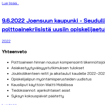
Lue lisää...
9.6.2022 Joensuun kaupunki - Seudulli
polttoainekriisistä uusiin opiskelijaetu
2022
Yhteenveto
Polttoaineen hinnan nousun kompensointi liikennöitsijöi
Asiakastyytyväisyystutkimuksen tulokset
Joukkoliikenteen reitit ja aikataulut kaudelle 2022–20
Opiskelijalipun myöntämisperusteiden uudistus
Kausiliput käyttöön Waltti Mobiilissa
Tiedoksiannot: ajankohtaiset asiat
Syksyn kokouspäivät päätetty