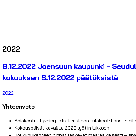
2022
8.12.2022 Joensuun kaupunki - Seudull
kokouksen 8.12.2022 päätöksistä
2022
Yhteenveto
Asiakastyytyväisyystutkimuksen tulokset: Länsilinjoil
Kokouspäivät keväällä 2023 lyötiin lukkoon
Joukkoliikenteen hinnat laskevat määräaikaisesti – arvo