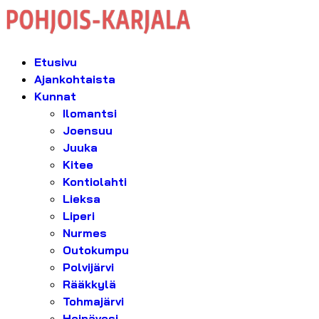
Etusivu
Ajankohtaista
Kunnat
Ilomantsi
Joensuu
Juuka
Kitee
Kontiolahti
Lieksa
Liperi
Nurmes
Outokumpu
Polvijärvi
Rääkkylä
Tohmajärvi
Heinävesi