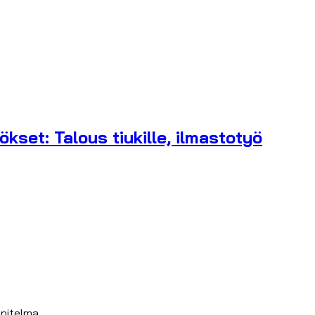
set: Talous tiukille, ilmastotyö
nitelma