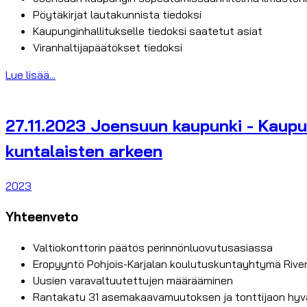
Pöytäkirjat lautakunnista tiedoksi
Kaupunginhallitukselle tiedoksi saatetut asiat
Viranhaltijapäätökset tiedoksi
Lue lisää...
27.11.2023 Joensuun kaupunki - Kaupun
kuntalaisten arkeen
2023
Yhteenveto
Valtiokonttorin päätös perinnönluovutusasiassa
Eropyyntö Pohjois-Karjalan koulutuskuntayhtymä Riv
Uusien varavaltuutettujen määrääminen
Rantakatu 31 asemakaavamuutoksen ja tonttijaon hy