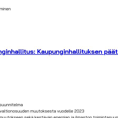
yminen
inhallitus: Kaupunginhallituksen päätök
ssuunnitelma
n valtionosuuden muutoksesta vuodelle 2023
uutokseen sekä kestävän energian ja ilmaston toimintasuun