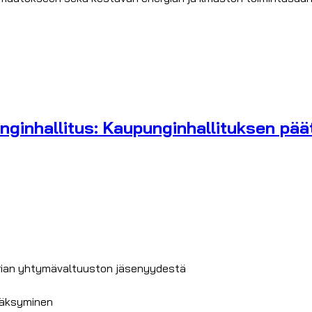
ginhallitus: Kaupunginhallituksen päät
erian yhtymävaltuuston jäsenyydestä
väksyminen