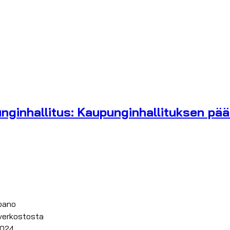
nginhallitus: Kaupunginhallituksen pää
pano
-verkostosta
2024