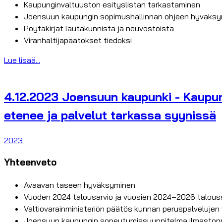
Kaupunginvaltuuston esityslistan tarkastaminen
Joensuun kaupungin sopimushallinnan ohjeen hyväks
Pöytäkirjat lautakunnista ja neuvostoista
Viranhaltijapäätökset tiedoksi
Lue lisää...
4.12.2023 Joensuun kaupunki - Kaupung
etenee ja palvelut tarkassa syynissä
2023
Yhteenveto
Avaavan taseen hyväksyminen
Vuoden 2024 talousarvio ja vuosien 2024–2026 talou
Valtiovarainministeriön päätös kunnan peruspalveluje
Joensuun kaupungin sopeutumissuunnitelma ilmastonm