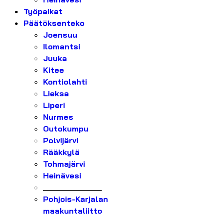
Työpaikat
Päätöksenteko
Joensuu
Ilomantsi
Juuka
Kitee
Kontiolahti
Lieksa
Liperi
Nurmes
Outokumpu
Polvijärvi
Rääkkylä
Tohmajärvi
Heinävesi
_______________
Pohjois-Karjalan
maakuntaliitto