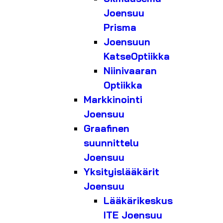
Joensuu
Prisma
Joensuun
KatseOptiikka
Niinivaaran
Optiikka
Markkinointi
Joensuu
Graafinen
suunnittelu
Joensuu
Yksityislääkärit
Joensuu
Lääkärikeskus
ITE Joensuu