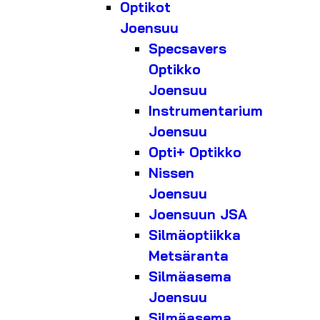
Optikot
Joensuu
Specsavers
Optikko
Joensuu
Instrumentarium
Joensuu
Opti+ Optikko
Nissen
Joensuu
Joensuun JSA
Silmäoptiikka
Metsäranta
Silmäasema
Joensuu
Silmäasema