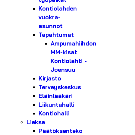
Kontiolahden
vuokra-
asunnot
Tapahtumat
Ampumahiihdon
MM-kisat
Kontiolahti -
Joensuu
Kirjasto
Terveyskeskus
Eläinlääkäri
Liikuntahalli
Kontiohalli
Lieksa
Päätöksenteko