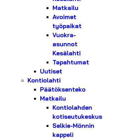
Matkailu
Avoimet
työpaikat
Vuokra-
asunnot
Kesälahti
Tapahtumat
Uutiset
Kontiolahti
Päätöksenteko
Matkailu
Kontiolahden
kotiseutukeskus
Selkie-Mönnin
kappeli