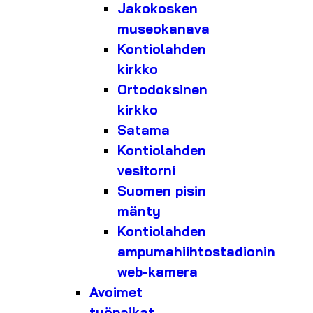
Jakokosken
museokanava
Kontiolahden
kirkko
Ortodoksinen
kirkko
Satama
Kontiolahden
vesitorni
Suomen pisin
mänty
Kontiolahden
ampumahiihtostadionin
web-kamera
Avoimet
työpaikat