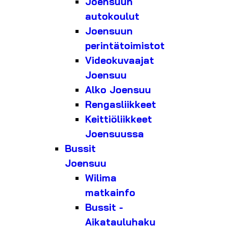
Joensuun
autokoulut
Joensuun
perintätoimistot
Videokuvaajat
Joensuu
Alko Joensuu
Rengasliikkeet
Keittiöliikkeet
Joensuussa
Bussit
Joensuu
Wilima
matkainfo
Bussit -
Aikatauluhaku