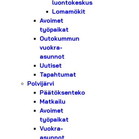
luontokeskus
Lomamökit
Avoimet
työpaikat
Outokummun
vuokra-
asunnot
Uutiset
Tapahtumat
Polvijärvi
Päätöksenteko
Matkailu
Avoimet
työpaikat
Vuokra-
asunnot