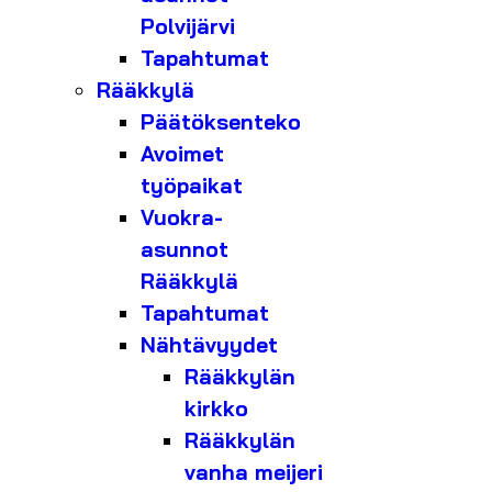
Polvijärvi
Tapahtumat
Rääkkylä
Päätöksenteko
Avoimet
työpaikat
Vuokra-
asunnot
Rääkkylä
Tapahtumat
Nähtävyydet
Rääkkylän
kirkko
Rääkkylän
vanha meijeri