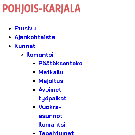
Etusivu
Ajankohtaista
Kunnat
Ilomantsi
Päätöksenteko
Matkailu
Majoitus
Avoimet
työpaikat
Vuokra-
asunnot
Ilomantsi
Tapahtumat