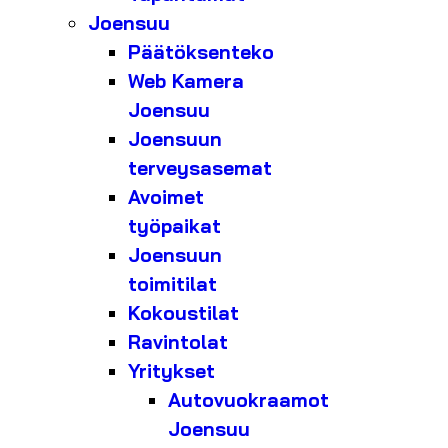
Joensuu
Päätöksenteko
Web Kamera
Joensuu
Joensuun
terveysasemat
Avoimet
työpaikat
Joensuun
toimitilat
Kokoustilat
Ravintolat
Yritykset
Autovuokraamot
Joensuu