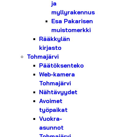
ja
myllyrakennus
Esa Pakarisen
muistomerkki
Rääkkylän
kirjasto
Tohmajärvi
Päätöksenteko
Web-kamera
Tohmajärvi
Nähtävyydet
Avoimet
työpaikat
Vuokra-
asunnot
Tohmajärvi