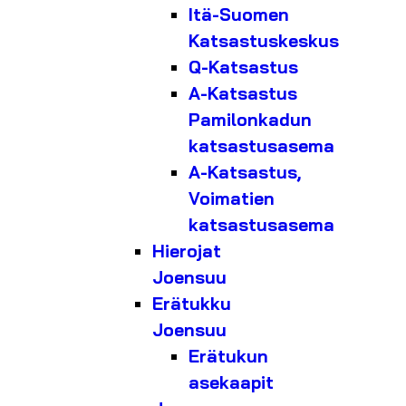
Itä-Suomen
Katsastuskeskus
Q-Katsastus
A-Katsastus
Pamilonkadun
katsastusasema
A-Katsastus,
Voimatien
katsastusasema
Hierojat
Joensuu
Erätukku
Joensuu
Erätukun
asekaapit