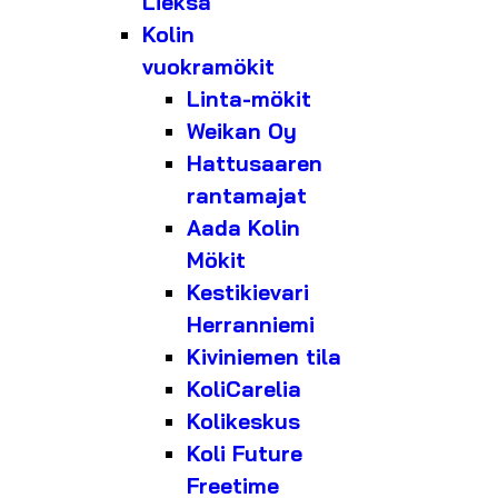
Lieksa
Kolin
vuokramökit
Linta-mökit
Weikan Oy
Hattusaaren
rantamajat
Aada Kolin
Mökit
Kestikievari
Herranniemi
Kiviniemen tila
KoliCarelia
Kolikeskus
Koli Future
Freetime