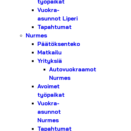
työpaikat
Vuokra-
asunnot Liperi
Tapahtumat
Nurmes
Päätöksenteko
Matkailu
Yrityksiä
Autovuokraamot
Nurmes
Avoimet
työpaikat
Vuokra-
asunnot
Nurmes
Tapahtumat