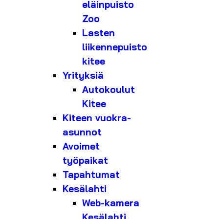
eläinpuisto
Zoo
Lasten
liikennepuisto
kitee
Yrityksiä
Autokoulut
Kitee
Kiteen vuokra-
asunnot
Avoimet
työpaikat
Tapahtumat
Kesälahti
Web-kamera
Kesälahti