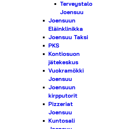
Terveystalo
Joensuu
Joensuun
Eläinklinikka
Joensuu Taksi
PKS
Kontiosuon
jätekeskus
Vuokramökki
Joensuu
Joensuun
kirpputorit
Pizzeriat
Joensuu
Kuntosali