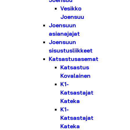
Joensuu
Vesikko
Joensuu
Joensuun
asianajajat
Joensuun
sisustusliikkeet
Katsastusasemat
Katsastus
Kovalainen
K1-
Katsastajat
Kateka
K1-
Katsastajat
Kateka