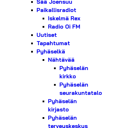
Sää Joensuu
Paikallisradiot
Iskelmä Rex
Radio Oi FM
Uutiset
Tapahtumat
Pyhäselkä
Nähtävää
Pyhäselän
kirkko
Pyhäselän
seurakuntatalo
Pyhäselän
kirjasto
Pyhäselän
terveyskeskus