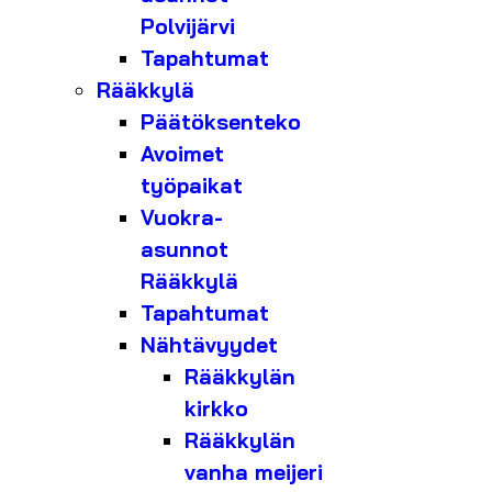
Polvijärvi
Tapahtumat
Rääkkylä
Päätöksenteko
Avoimet
työpaikat
Vuokra-
asunnot
Rääkkylä
Tapahtumat
Nähtävyydet
Rääkkylän
kirkko
Rääkkylän
vanha meijeri