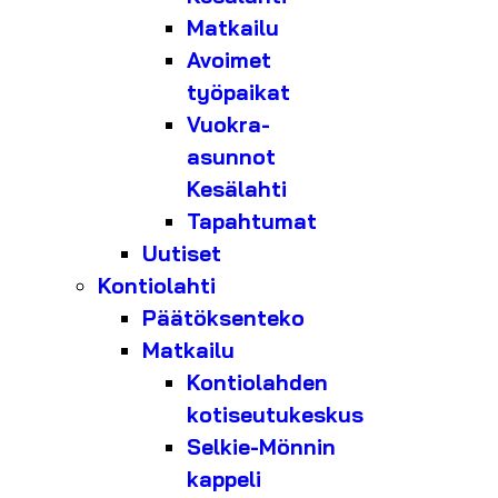
Matkailu
Avoimet
työpaikat
Vuokra-
asunnot
Kesälahti
Tapahtumat
Uutiset
Kontiolahti
Päätöksenteko
Matkailu
Kontiolahden
kotiseutukeskus
Selkie-Mönnin
kappeli