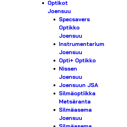
Optikot
Joensuu
Specsavers
Optikko
Joensuu
Instrumentarium
Joensuu
Opti+ Optikko
Nissen
Joensuu
Joensuun JSA
Silmäoptiikka
Metsäranta
Silmäasema
Joensuu
Silmäasema