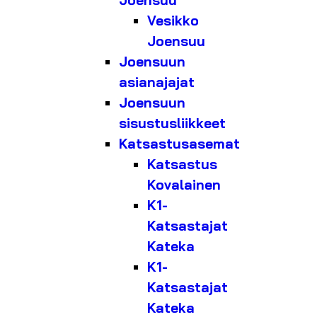
Joensuu
Vesikko
Joensuu
Joensuun
asianajajat
Joensuun
sisustusliikkeet
Katsastusasemat
Katsastus
Kovalainen
K1-
Katsastajat
Kateka
K1-
Katsastajat
Kateka