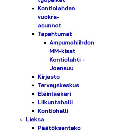
Kontiolahden
vuokra-
asunnot
Tapahtumat
Ampumahiihdon
MM-kisat
Kontiolahti -
Joensuu
Kirjasto
Terveyskeskus
Eläinlääkäri
Liikuntahalli
Kontiohalli
Lieksa
Päätöksenteko