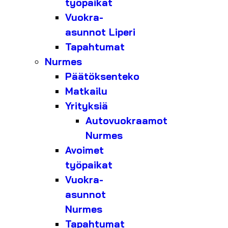
työpaikat
Vuokra-
asunnot Liperi
Tapahtumat
Nurmes
Päätöksenteko
Matkailu
Yrityksiä
Autovuokraamot
Nurmes
Avoimet
työpaikat
Vuokra-
asunnot
Nurmes
Tapahtumat