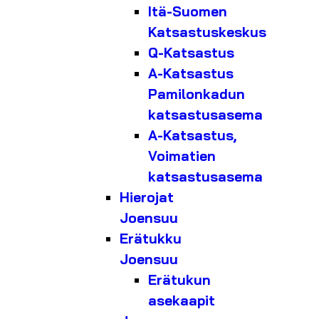
Itä-Suomen
Katsastuskeskus
Q-Katsastus
A-Katsastus
Pamilonkadun
katsastusasema
A-Katsastus,
Voimatien
katsastusasema
Hierojat
Joensuu
Erätukku
Joensuu
Erätukun
asekaapit