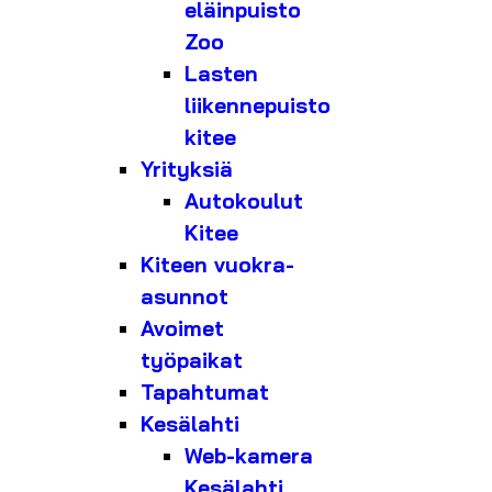
eläinpuisto
Zoo
Lasten
liikennepuisto
kitee
Yrityksiä
Autokoulut
Kitee
Kiteen vuokra-
asunnot
Avoimet
työpaikat
Tapahtumat
Kesälahti
Web-kamera
Kesälahti