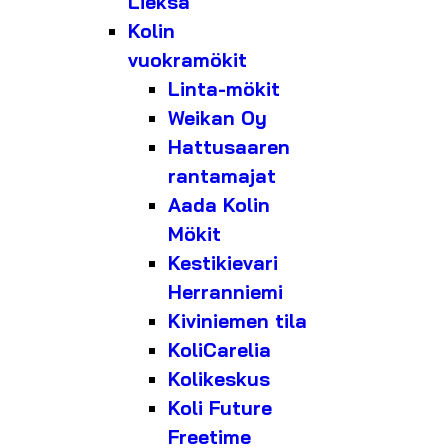
Lieksa
Kolin
vuokramökit
Linta-mökit
Weikan Oy
Hattusaaren
rantamajat
Aada Kolin
Mökit
Kestikievari
Herranniemi
Kiviniemen tila
KoliCarelia
Kolikeskus
Koli Future
Freetime