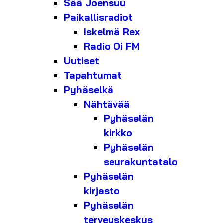
Sää Joensuu
Paikallisradiot
Iskelmä Rex
Radio Oi FM
Uutiset
Tapahtumat
Pyhäselkä
Nähtävää
Pyhäselän
kirkko
Pyhäselän
seurakuntatalo
Pyhäselän
kirjasto
Pyhäselän
terveyskeskus