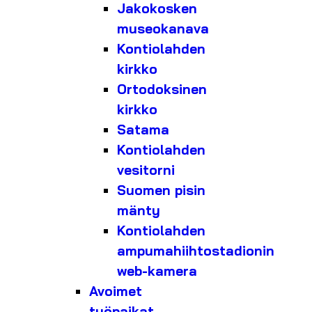
Jakokosken
museokanava
Kontiolahden
kirkko
Ortodoksinen
kirkko
Satama
Kontiolahden
vesitorni
Suomen pisin
mänty
Kontiolahden
ampumahiihtostadionin
web-kamera
Avoimet
työpaikat