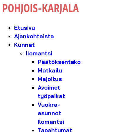
Etusivu
Ajankohtaista
Kunnat
Ilomantsi
Päätöksenteko
Matkailu
Majoitus
Avoimet
työpaikat
Vuokra-
asunnot
Ilomantsi
Tapahtumat