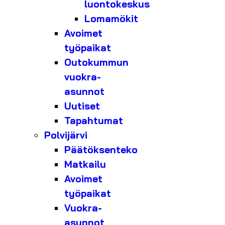
luontokeskus
Lomamökit
Avoimet
työpaikat
Outokummun
vuokra-
asunnot
Uutiset
Tapahtumat
Polvijärvi
Päätöksenteko
Matkailu
Avoimet
työpaikat
Vuokra-
asunnot