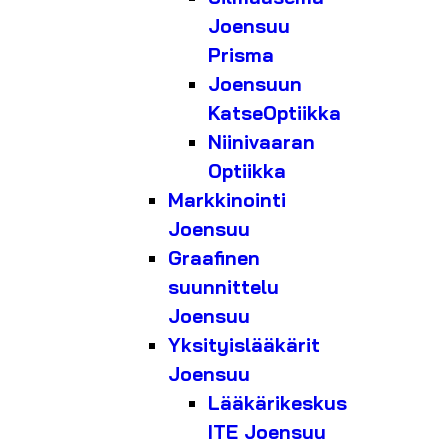
Joensuu
Prisma
Joensuun
KatseOptiikka
Niinivaaran
Optiikka
Markkinointi
Joensuu
Graafinen
suunnittelu
Joensuu
Yksityislääkärit
Joensuu
Lääkärikeskus
ITE Joensuu