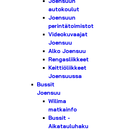
Joensuun
autokoulut
Joensuun
perintätoimistot
Videokuvaajat
Joensuu
Alko Joensuu
Rengasliikkeet
Keittiöliikkeet
Joensuussa
Bussit
Joensuu
Wilima
matkainfo
Bussit -
Aikatauluhaku