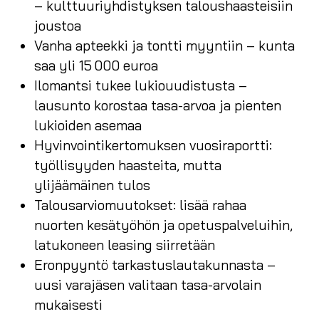
– kulttuuriyhdistyksen taloushaasteisiin
joustoa
Vanha apteekki ja tontti myyntiin – kunta
saa yli 15 000 euroa
Ilomantsi tukee lukiouudistusta –
lausunto korostaa tasa-arvoa ja pienten
lukioiden asemaa
Hyvinvointikertomuksen vuosiraportti:
työllisyyden haasteita, mutta
ylijäämäinen tulos
Talousarviomuutokset: lisää rahaa
nuorten kesätyöhön ja opetuspalveluihin,
latukoneen leasing siirretään
Eronpyyntö tarkastuslautakunnasta –
uusi varajäsen valitaan tasa-arvolain
mukaisesti