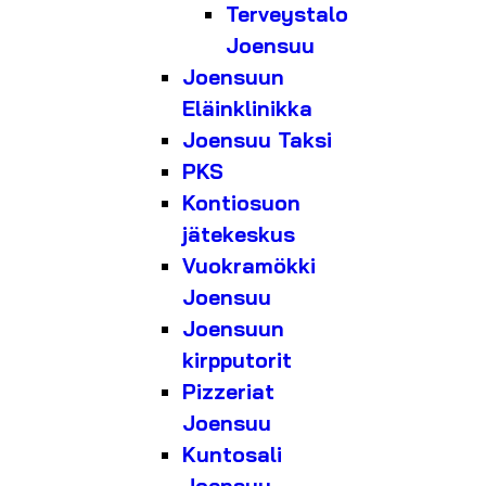
Terveystalo
Joensuu
Joensuun
Eläinklinikka
Joensuu Taksi
PKS
Kontiosuon
jätekeskus
Vuokramökki
Joensuu
Joensuun
kirpputorit
Pizzeriat
Joensuu
Kuntosali