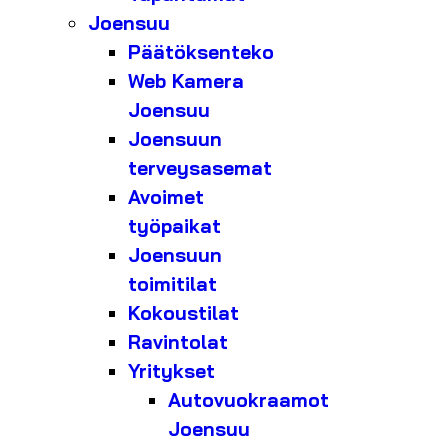
Joensuu
Päätöksenteko
Web Kamera
Joensuu
Joensuun
terveysasemat
Avoimet
työpaikat
Joensuun
toimitilat
Kokoustilat
Ravintolat
Yritykset
Autovuokraamot
Joensuu