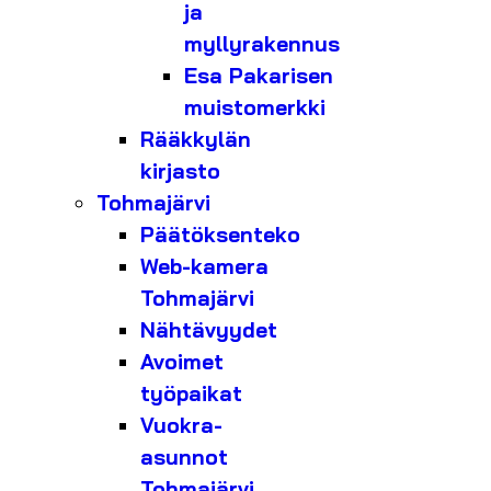
ja
myllyrakennus
Esa Pakarisen
muistomerkki
Rääkkylän
kirjasto
Tohmajärvi
Päätöksenteko
Web-kamera
Tohmajärvi
Nähtävyydet
Avoimet
työpaikat
Vuokra-
asunnot
Tohmajärvi