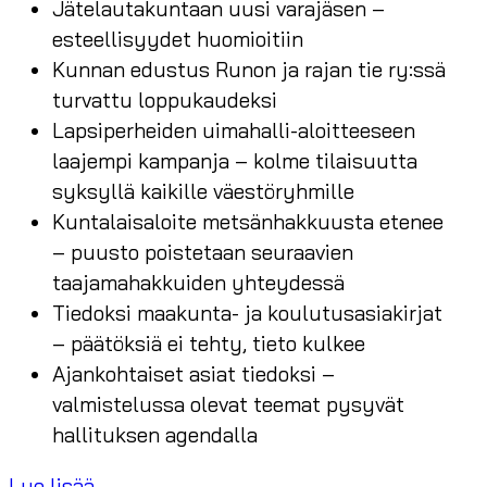
Jätelautakuntaan uusi varajäsen –
esteellisyydet huomioitiin
Kunnan edustus Runon ja rajan tie ry:ssä
turvattu loppukaudeksi
Lapsiperheiden uimahalli-aloitteeseen
laajempi kampanja – kolme tilaisuutta
syksyllä kaikille väestöryhmille
Kuntalaisaloite metsänhakkuusta etenee
– puusto poistetaan seuraavien
taajamahakkuiden yhteydessä
Tiedoksi maakunta- ja koulutusasiakirjat
– päätöksiä ei tehty, tieto kulkee
Ajankohtaiset asiat tiedoksi –
valmistelussa olevat teemat pysyvät
hallituksen agendalla
Lue lisää...