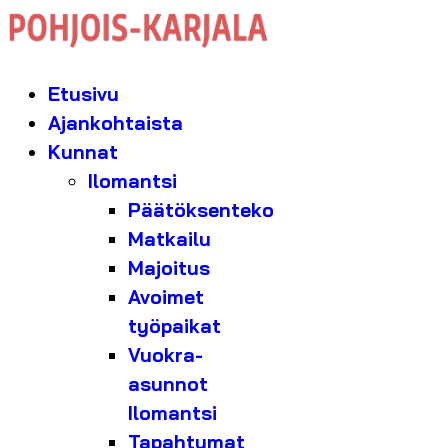
Etusivu
Ajankohtaista
Kunnat
Ilomantsi
Päätöksenteko
Matkailu
Majoitus
Avoimet
työpaikat
Vuokra-
asunnot
Ilomantsi
Tapahtumat