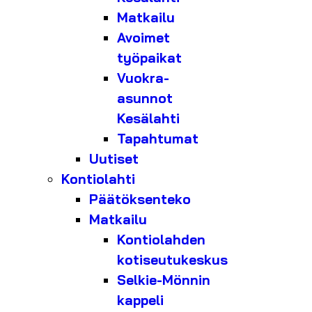
Matkailu
Avoimet
työpaikat
Vuokra-
asunnot
Kesälahti
Tapahtumat
Uutiset
Kontiolahti
Päätöksenteko
Matkailu
Kontiolahden
kotiseutukeskus
Selkie-Mönnin
kappeli