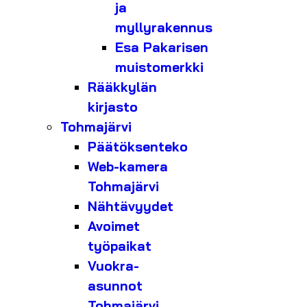
ja
myllyrakennus
Esa Pakarisen
muistomerkki
Rääkkylän
kirjasto
Tohmajärvi
Päätöksenteko
Web-kamera
Tohmajärvi
Nähtävyydet
Avoimet
työpaikat
Vuokra-
asunnot
Tohmajärvi