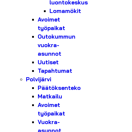
luontokeskus
Lomamökit
Avoimet
työpaikat
Outokummun
vuokra-
asunnot
Uutiset
Tapahtumat
Polvijärvi
Päätöksenteko
Matkailu
Avoimet
työpaikat
Vuokra-
asunnot