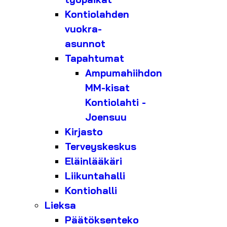
Kontiolahden
vuokra-
asunnot
Tapahtumat
Ampumahiihdon
MM-kisat
Kontiolahti -
Joensuu
Kirjasto
Terveyskeskus
Eläinlääkäri
Liikuntahalli
Kontiohalli
Lieksa
Päätöksenteko