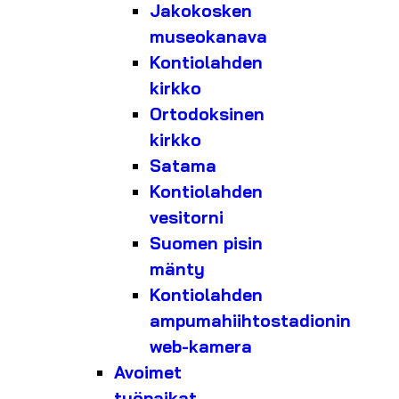
Jakokosken
museokanava
Kontiolahden
kirkko
Ortodoksinen
kirkko
Satama
Kontiolahden
vesitorni
Suomen pisin
mänty
Kontiolahden
ampumahiihtostadionin
web-kamera
Avoimet
työpaikat