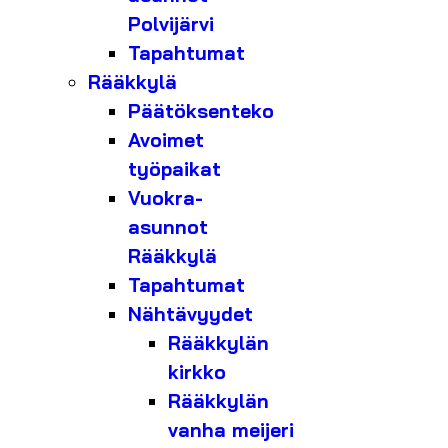
Polvijärvi
Tapahtumat
Rääkkylä
Päätöksenteko
Avoimet
työpaikat
Vuokra-
asunnot
Rääkkylä
Tapahtumat
Nähtävyydet
Rääkkylän
kirkko
Rääkkylän
vanha meijeri