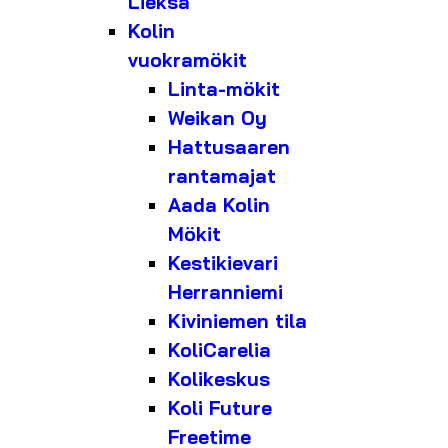
Lieksa
Kolin
vuokramökit
Linta-mökit
Weikan Oy
Hattusaaren
rantamajat
Aada Kolin
Mökit
Kestikievari
Herranniemi
Kiviniemen tila
KoliCarelia
Kolikeskus
Koli Future
Freetime