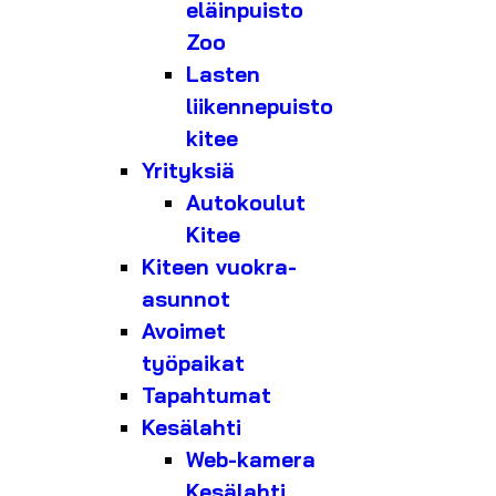
eläinpuisto
Zoo
Lasten
liikennepuisto
kitee
Yrityksiä
Autokoulut
Kitee
Kiteen vuokra-
asunnot
Avoimet
työpaikat
Tapahtumat
Kesälahti
Web-kamera
Kesälahti