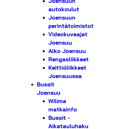
Joensuun
autokoulut
Joensuun
perintätoimistot
Videokuvaajat
Joensuu
Alko Joensuu
Rengasliikkeet
Keittiöliikkeet
Joensuussa
Bussit
Joensuu
Wilima
matkainfo
Bussit -
Aikatauluhaku