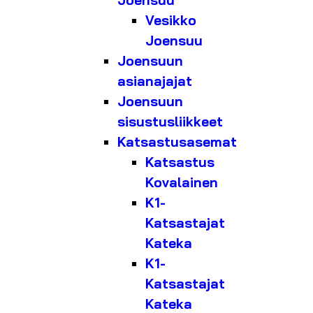
Joensuu
Vesikko
Joensuu
Joensuun
asianajajat
Joensuun
sisustusliikkeet
Katsastusasemat
Katsastus
Kovalainen
K1-
Katsastajat
Kateka
K1-
Katsastajat
Kateka