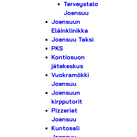
Terveystalo
Joensuu
Joensuun
Eläinklinikka
Joensuu Taksi
PKS
Kontiosuon
jätekeskus
Vuokramökki
Joensuu
Joensuun
kirpputorit
Pizzeriat
Joensuu
Kuntosali