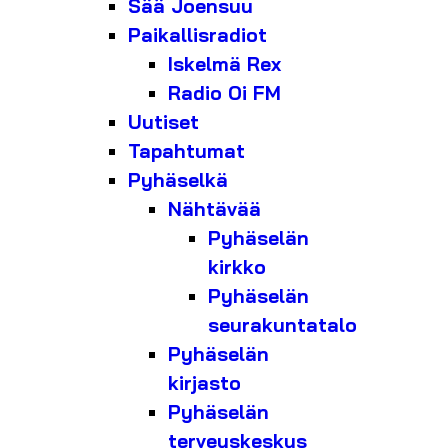
Sää Joensuu
Paikallisradiot
Iskelmä Rex
Radio Oi FM
Uutiset
Tapahtumat
Pyhäselkä
Nähtävää
Pyhäselän
kirkko
Pyhäselän
seurakuntatalo
Pyhäselän
kirjasto
Pyhäselän
terveyskeskus