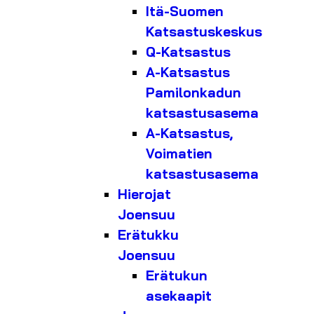
Itä-Suomen
Katsastuskeskus
Q-Katsastus
A-Katsastus
Pamilonkadun
katsastusasema
A-Katsastus,
Voimatien
katsastusasema
Hierojat
Joensuu
Erätukku
Joensuu
Erätukun
asekaapit