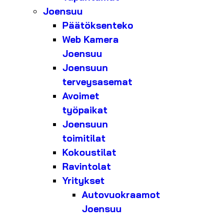
Joensuu
Päätöksenteko
Web Kamera
Joensuu
Joensuun
terveysasemat
Avoimet
työpaikat
Joensuun
toimitilat
Kokoustilat
Ravintolat
Yritykset
Autovuokraamot
Joensuu