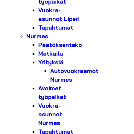
työpaikat
Vuokra-
asunnot Liperi
Tapahtumat
Nurmes
Päätöksenteko
Matkailu
Yrityksiä
Autovuokraamot
Nurmes
Avoimet
työpaikat
Vuokra-
asunnot
Nurmes
Tapahtumat