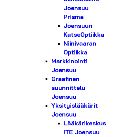
Joensuu
Prisma
Joensuun
KatseOptiikka
Niinivaaran
Optiikka
Markkinointi
Joensuu
Graafinen
suunnittelu
Joensuu
Yksityislääkärit
Joensuu
Lääkärikeskus
ITE Joensuu