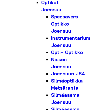
Optikot
Joensuu
Specsavers
Optikko
Joensuu
Instrumentarium
Joensuu
Opti+ Optikko
Nissen
Joensuu
Joensuun JSA
Silmäoptiikka
Metsäranta
Silmäasema
Joensuu
Silmäasema